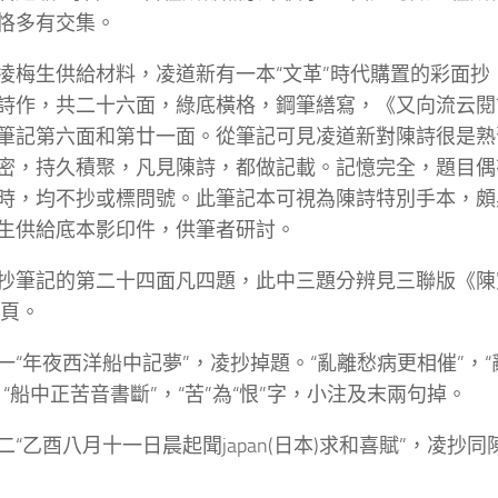
恪多有交集。
凌梅生供給材料，凌道新有一本“文革”時代購置的彩面抄
詩作，共二十六面，綠底橫格，鋼筆繕寫，《又向流云閱
筆記第六面和第廿一面。從筆記可見凌道新對陳詩很是熟
密，持久積聚，凡見陳詩，都做記載。記憶完全，題目偶
時，均不抄或標問號。此筆記本可視為陳詩特別手本，頗
生供給底本影印件，供筆者研討。
抄筆記的第二十四面凡四題，此中三題分辨見三聯版《陳
1頁。
一“年夜西洋船中記夢”，凌抄掉題。“亂離愁病更相催”，“
，“船中正苦音書斷”，“苦”為“恨”字，小注及末兩句掉。
二“乙酉八月十一日晨起聞japan(日本)求和喜賦”，凌抄