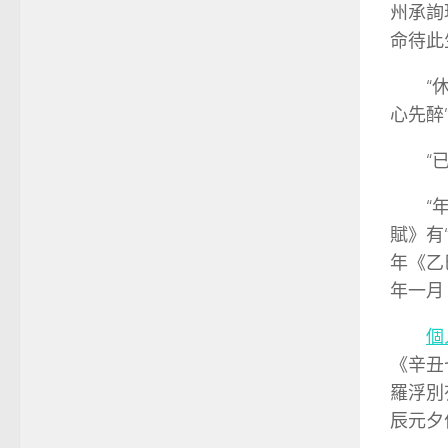
州承詢
命待此
“
心先醉
“
“
賦》有
年《乙
年一月
個
《辛丑
羅浮別
辰元夕