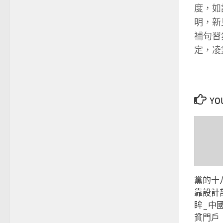
度，如
明，新
補句習
定，凌
YOU
黨的十
靠設計
眸_中
貧門戶