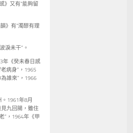
感》又有“能夠留
秋韻》有“濁醪有理
波淚未干”。
43年《癸未春日感
病身”，1965
誰來”，1966
。1961年8月
重見九回腸，雖住
”，1964年《甲