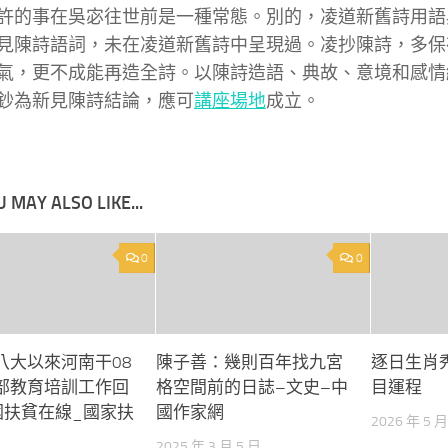
許的事在吳宓往世前是一種常態。別的，凌道新舊詩用語
見陳詩語詞，未在凌道新舊詩中呈現過。凌抄陳詩，多保
氣，更不成能再造全詩。以陳詩造語、典故、意境和感情
鈔為新見陳詩結論，應可
講座場地
成立。
 MAY ALSO LIKE...
0
0
八大以來河南干08
陳子善：幾則百年找九宮
逐日生肖
部教育培訓工作回
格空間前的日誌–文史–中
目運程
國扶貧在線_國家扶
國作家網
2026 年 5 月
2025 年 3 月 5 日