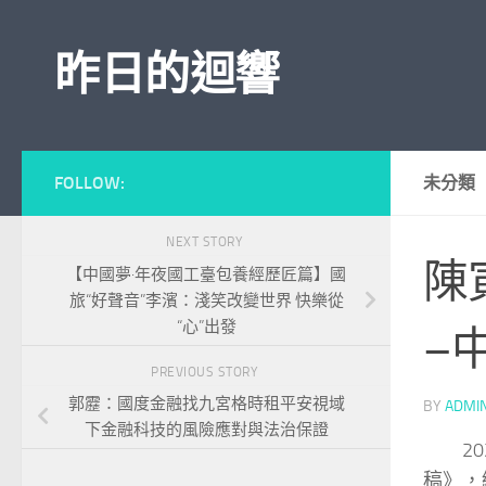
Skip to content
昨日的迴響
FOLLOW:
未分類
NEXT STORY
陳
【中國夢·年夜國工臺包養經歷匠篇】國
旅“好聲音”李濱：淺笑改變世界 快樂從
“心”出發
–
PREVIOUS STORY
郭靂：國度金融找九宮格時租平安視域
BY
ADMI
下金融科技的風險應對與法治保證
2
稿》，