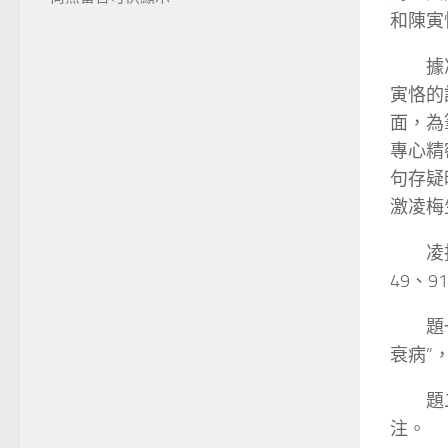
和陳寅
據
寅恪的
面，為
專心精
句存疑
激凌梅
凌
49、9
題
衰病”
題
注。