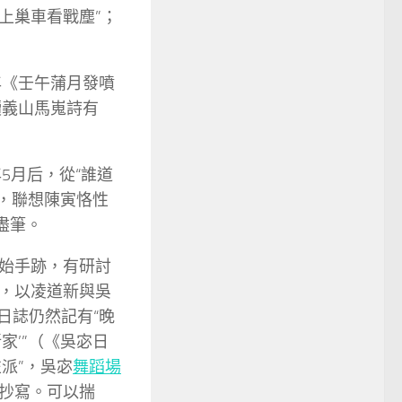
也上巢車看戰塵”；
年《壬午蒲月發噴
讀義山馬嵬詩有
年5月后，從“誰道
，聯想陳寅恪性
盡筆。
始手跡，有研討
，以凌道新與吳
日誌仍然記有“晚
家’”（《吳宓日
左派”，吳宓
舞蹈場
抄寫。可以揣