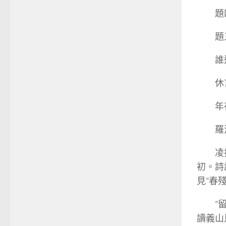
題
題
誰
休
年
羅
凌
初。詩
見“春
“
讀義山