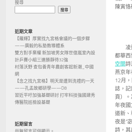
搜尋
陳寅恪
搜尋
近期文章
【羅輝】厚實找九宮格會議的一個步驟
——廣毅的私塾教導體系
凌
雙方對手棄權 新加坡男女隊世億嵐室內設
都華西
計乒賽小組三連勝靜待32強
空間
詩
村落沃野 查包養青年農創客起新潮_中國
燕京年
網
12月
【念之找九宮格】明天是遭到洗禮的一天
誌，記
——孔孟故鄉研學——D8
習近平吁加強基礎研討 打牢科技強國建秀
頁）。
傳醫院巡檢設基礎
年夜國
道新、
夜是“
近期留言
詩，其
尚無留言可供顯示。