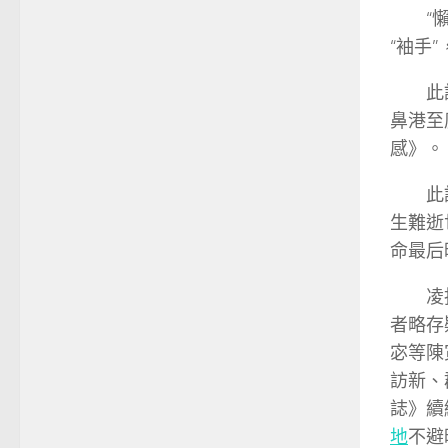
“
“袖手
此
鼻港至
感》。
此
生難逝
命最后
凌
者略存
宓等陳
訪新、
誌》續
地
不避