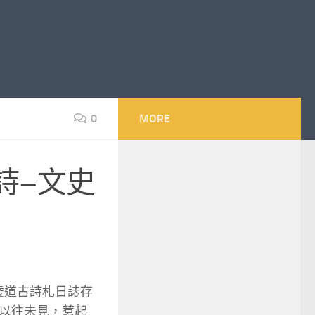
0
MORE
詩–文史
凌道古詩札日誌存
以往未見，惹起