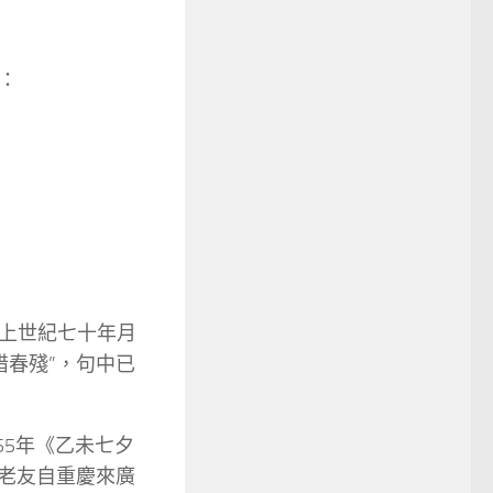
：
上世紀七十年月
惜春殘”，句中已
955年《乙未七夕
僧老友自重慶來廣