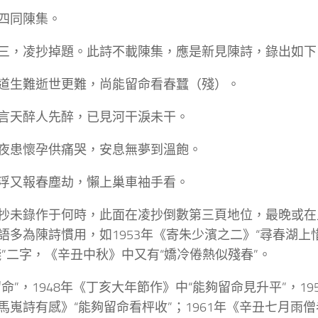
四同陳集。
三，凌抄掉題。此詩不載陳集，應是新見陳詩，錄出如下
道生難逝世更難，尚能留命看春蠶（殘）。
言天醉人先醉，已見河干淚未干。
夜患懷孕供痛哭，安息無夢到溫飽。
浮又報春塵劫，懶上巢車袖手看。
抄未錄作于何時，此面在凌抄倒數第三頁地位，最晚或在
語多為陳詩慣用，如1953年《寄朱少濱之二》“尋春湖上
殘”二字，《辛丑中秋》中又有“嬌冷倦熱似殘春”。
留命”，1948年《丁亥大年節作》中“能夠留命見升平”，1
馬嵬詩有感》“能夠留命看枰收”；1961年《辛丑七月雨