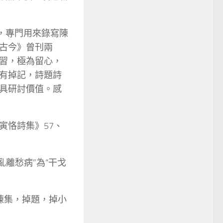
，專門用來錄寫陳
古今》曾刊兩
習，極為留心，
有掉記，詩題詩
具研討價值。感
寅恪詩集》57、
亂離愁病”為“干戈
同陳集，掉題，掉小