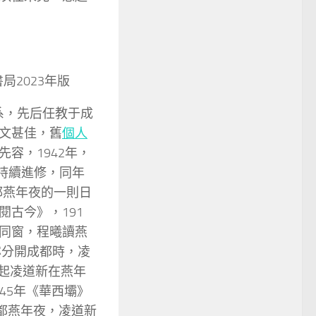
2023年版
息系，先后任教于成
文甚佳，舊
個人
容，1942年，
都持續進修，同年
都燕年夜的一則日
古今》，191
同窗，程曦讀燕
宓分開成都時，凌
說起凌道新在燕年
945年《華西壩》
都燕年夜，凌道新