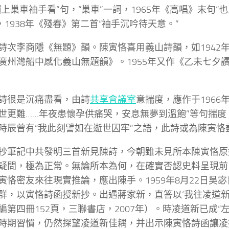
懶上巢車袖手看”句，“巢車”一詞，1965年《高唱》末句“
”，1938年《殘春》第二首“袖手沉吟待天意。”
詩次李商隱《無題》韻。陳寅恪喜用義山詩韻，如1942
廣州灣船中感化義山無題韻》。1955年又作《乙未七夕
詩很是沉痛盡看，由詩
共享會議室
意揣度，應作于1966
世更難……年夜患懷孕供痛哭，安息無夢到溫飽”等句揣度
時辰曾有“我此刻譬如在逝世囚牢”之語，此詩或為陳寅恪
抄筆記中共發明三首新見陳詩，今朝雖未見所本陳寅恪原
疑問，極為正常。無論所本為何，在確實否認史料呈現前
寅恪密友來往現實推論，應出陳手。1959年8月22日吳宓
群，以寅恪詩函授新抄。出遇蔣家新，直答以‘我往凌道新
編第四冊152頁，三聯書店，2007年）。時凌道新已成“
時期習慣，仍然探望凌道新佳耦，并出示陳寅恪詩函讓凌