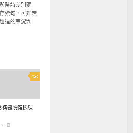
與陳詩差別顯
存殘句，可知無
經過的事況判
0
秀傳醫院健檢項
 13 日