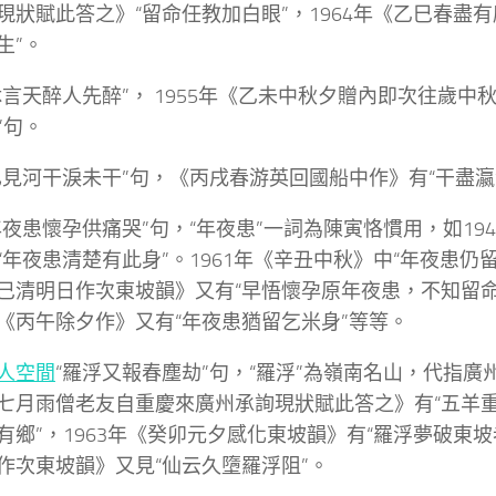
現狀賦此答之》“留命任教加白眼”，1964年《乙巳春盡有
生”。
休言天醉人先醉”， 1955年《乙未中秋夕贈內即次往歲中
”句。
已見河干淚未干”句，《丙戌春游英回國船中作》有“干盡瀛
年夜患懷孕供痛哭”句，“年夜患”一詞為陳寅恪慣用，如19
“年夜患清楚有此身”。1961年《辛丑中秋》中“年夜患仍留老
巳清明日作次東坡韻》又有“早悟懷孕原年夜患，不知留命為
《丙午除夕作》又有“年夜患猶留乞米身”等等。
人空間
“羅浮又報春塵劫”句，“羅浮”為嶺南名山，代指廣州
七月雨僧老友自重慶來廣州承詢現狀賦此答之》有“五羊
有鄉”，1963年《癸卯元夕感化東坡韻》有“羅浮夢破東坡老
作次東坡韻》又見“仙云久墮羅浮阻”。