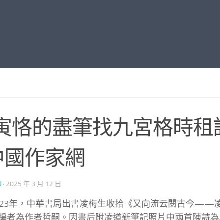
寅恪的盡筆找九宮格時租
中國作家網
N
·
2025 年 3 月 12 日
023年，中華書局出書凌梅生收拾《又向流云閱古今——
編者為作者哲嗣。因書后附凌道新筆記照片中兩首陳詩為