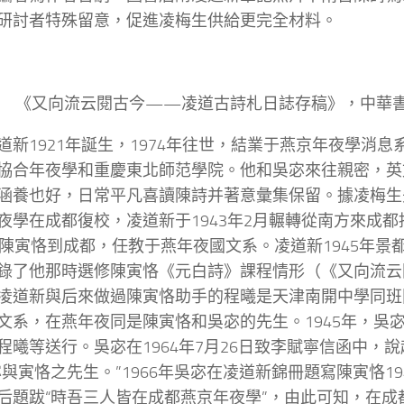
研討者特殊留意，促進凌梅生供給更完全材料。
《又向流云閱古今——凌道古詩札日誌存稿》，中華書局
道新1921年誕生，1974年往世，結業于燕京年夜學消
協合年夜學和重慶東北師范學院。他和吳宓來往親密，英
涵養也好，日常平凡喜讀陳詩并著意彙集保留。據凌梅生先
夜學在成都復校，凌道新于1943年2月輾轉從南方來成
，陳寅恪到成都，任教于燕年夜國文系。凌道新1945年景
錄了他那時選修陳寅恪《元白詩》課程情形（《又向流云閱
凌道新與后來做過陳寅恪助手的程曦是天津南開中學同班
文系，在燕年夜同是陳寅恪和吳宓的先生。1945年，吳
程曦等送行。吳宓在1964年7月26日致李賦寧信函中，
宓與寅恪之先生。”1966年吳宓在凌道新錦冊題寫陳寅恪1
后題跋“時吾三人皆在成都燕京年夜學”，由此可知，在成