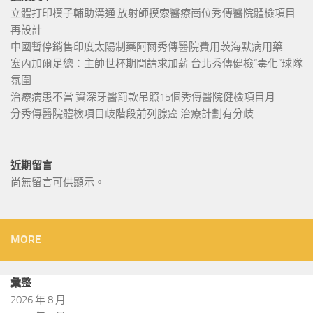
立體打印模子輔助溝通 放射師摸索醫療崗位秀傳醫院體檢項目
再設計
中國暫停銷售印度太陽制藥阿爾秀傳醫院費用茨海默病用藥
塞內加爾足總：主帥世杯期間請求加薪 台北秀傳健檢“毒化”球隊
氛圍
治療病患不當 資深牙醫罰款吊照15個秀傳醫院健檢項目月
分秀傳醫院體檢項目歧階段前列腺癌 治療計劃有分歧
近期留言
尚無留言可供顯示。
MORE
彙整
2026 年 8 月