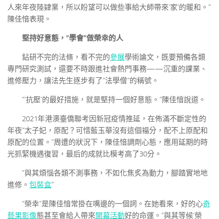
人來年夜陸肄業，所以盼望可以做些事給大師帶來‘家’的暖和。”
陳佳愔表現。
堅持好意態，“學會”做榮幸的人
鉆研不完的法條，看不完的
參展
學術論文，既要預備各類
專門研究測試，還要不時跟進社會熱門事務——沉重的課業、
進修壓力，讓法先生逐步有了“法學僧”的稱號。
“‘抗壓’的最好措施，就是堅持一個好意態。”陳佳愔說道。
2021年港澳臺僑聯考因新冠疫情推延，在佈滿不斷定性的
年夜“太子妃，原配？可惜藍玉華沒有這個福分，配不上原配和
原配的位置。”周遭的狀況下，陳佳愔調劑心態，應用延期的時
光抓緊機遇復習，最后的成就比模考高了30分。
“與其煩惱各類不測事務，不如化焦炙為動力，腳踏實地地
進修。
包裝盒
”
“榮幸”是陳佳愔常掛在嘴邊的一個詞。在她看來，好的心
奇
藝果影像
態甚至會給人帶來
開幕活動
好的命運。“與其等候‘榮