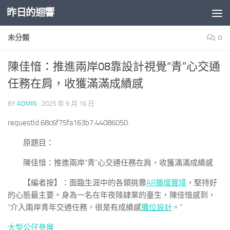
昨日的迴響
Skip to content
未分類
0
陳佳愔：推進兩岸08靠設計視覺“青”心交通
任務在肩，收獲滿滿成績感
BY
ADMIN
·
2025 年 9 月 16 日
requestId:68c6f75fa163b7.44086050.
原題目：
陳佳愔：推進兩岸“青”心交通任務在肩，收獲滿滿成績感
【編者按】：面臨生涯中的各類挑釁
AR擴增實境
，堅持好
的心態最主要。身為一名在年夜陸肄業的臺生，陳佳愔感到，
“介入兩岸青年交通任務，很是有成績感
攤位設計
。”
大型公仔
參展