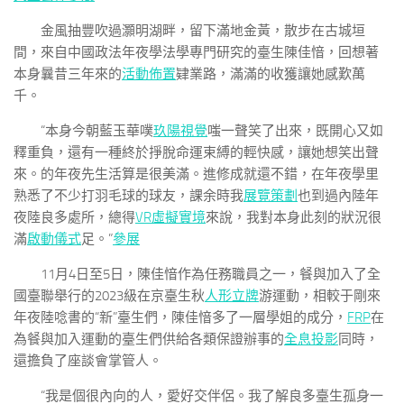
金風抽豐吹過灝明湖畔，留下滿地金黃，散步在古城垣
間，來自中國政法年夜學法學專門研究的臺生陳佳愔，回想著
本身曩昔三年來的
活動佈置
肄業路，滿滿的收獲讓她感歎萬
千。
“本身今朝藍玉華噗
玖陽視覺
嗤一聲笑了出來，既開心又如
釋重負，還有一種終於掙脫命運束縛的輕快感，讓她想笑出聲
來。的年夜先生活算是很美滿。進修成就還不錯，在年夜學里
熟悉了不少打羽毛球的球友，課余時我
展覽策劃
也到過內陸年
夜陸良多處所，總得
VR虛擬實境
來說，我對本身此刻的狀況很
滿
啟動儀式
足。”
參展
11月4日至5日，陳佳愔作為任務職員之一，餐與加入了全
國臺聯舉行的2023級在京臺生秋
人形立牌
游運動，相較于剛來
年夜陸唸書的“新”臺生們，陳佳愔多了一層學姐的成分，
FRP
在
為餐與加入運動的臺生們供給各類保證辦事的
全息投影
同時，
還擔負了座談會掌管人。
“我是個很內向的人，愛好交伴侶。我了解良多臺生孤身一