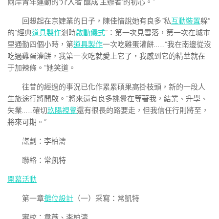
兩岸青年運動的‘介入者’釀成‘主辦者’的初心。”
回想起在京肄業的日子，陳佳愔說她有良多“私
互動裝置
躲”
的“經典
道具製作
剎時
啟動儀式
”：第一次見雪落，第一次在城市
里通勤四個小時，第
道具製作
一次吃雞蛋灌餅……“我在南邊從沒
吃過雞蛋灌餅，我第一次吃就愛上它了，我感到它的精華就在
于加辣條。”她笑道。
往昔的經過的事況已化作累累碩果高掛枝頭，新的一段人
生旅途行將開啟。“將來還有良多挑釁在等著我，結業、升學、
失業……確切
玖陽視覺
還有很長的路要走，但我信任行則將至，
將來可期。”
謀劃：李柏濤
聯絡：常凱特
開幕活動
第一章
攤位設計
（一）
采寫：常凱特
審校：韋薇、李柏濤