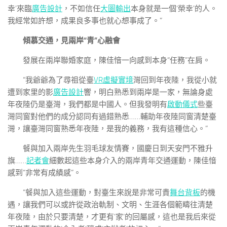
幸’來臨
廣告設計
，不如信任
大圖輸出
本身就是一個‘榮幸’的人。
我經常如許想，成果良多事也就心想事成了。”
傾慕交通，見兩岸“青”心融會
發展在兩岸聯婚家庭，陳佳愔一向感到本身“任務”在肩。
“我爺爺為了尋祖從臺
VR虛擬實境
灣回到年夜陸，我從小就
遭到家里的影
廣告設計
響，明白熟悉到兩岸是一家，無論身處
年夜陸仍是臺灣，我們都是中國人。但我發明有
啟動儀式
些臺
灣同窗對他們的成分認同有過錯熟悉……輔助年夜陸同窗清楚臺
灣，讓臺灣同窗熟悉年夜陸，是我的義務，我有這種信心。”
餐與加入兩岸先生羽毛球友情賽，國慶日到天安門不雅升
旗……
記者會
細數起這些本身介入的兩岸青年交通運動，陳佳愔
感到“非常有成績感”。
“餐與加入這些運動，對臺生來說是非常可貴
舞台背板
的機
遇，讓我們可以或許從政治軌制、文明、生涯各個範疇往清楚
年夜陸，由於只要清楚，才更有‘家’的回屬感，這也是我后來從