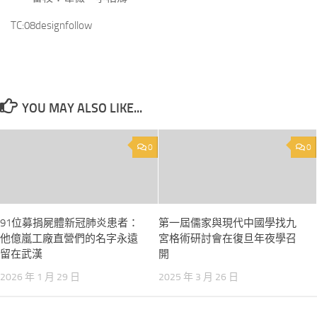
TC:08designfollow
YOU MAY ALSO LIKE...
0
0
91位募捐屍體新冠肺炎患者：
第一屆儒家與現代中國學找九
他億嵐工廠直營們的名字永遠
宮格術研討會在復旦年夜學召
留在武漢
開
2026 年 1 月 29 日
2025 年 3 月 26 日