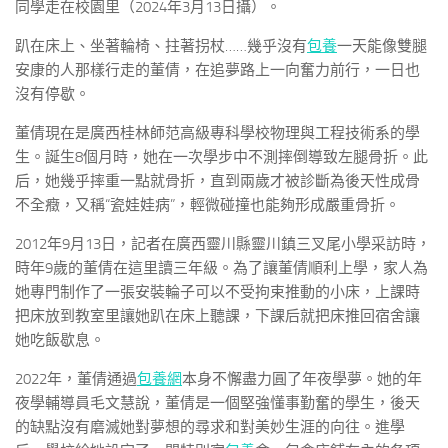
同學走在校園里（2024年3月13日攝）。
趴在床上、坐著輪椅、拄著拐杖……幾乎沒有
包養
一天能像雙腿
安康的人那樣行走的董倩，在追夢路上一向奮力前行，一日也
沒有停歇。
董倩現在是廣西桂林師范高級專科學校物理與工程技術系的學
生。誕生8個月時，她在一次學步中不測摔倒導致左腿骨折。此
后，她幾乎摔重一點就骨折，直到兩歲才被診斷為後天性成骨
不全癥，又稱“瓷娃娃病”，輕微碰撞也能夠形成嚴重骨折。
2012年9月13日，記者在廣西靈川縣靈川鎮三叉尾小學采訪時，
時年9歲的董倩在這里讀三年級。為了讓董倩順利上學，家人為
她專門制作了一張安裝輪子可以不受拘束推動的小床，上課時
把床放到教室里讓她趴在床上聽課，下課后就把床推回宿舍讓
她吃飯歇息。
2022年，董倩通過
包養網
本身不懈盡力圓了年夜學夢。她的年
夜學輔導員毛文慧說，董倩是一個堅強懂事勤奮的學生，後天
的缺點沒有磨滅她對夢想的尋求和對美妙生涯的向往。進學