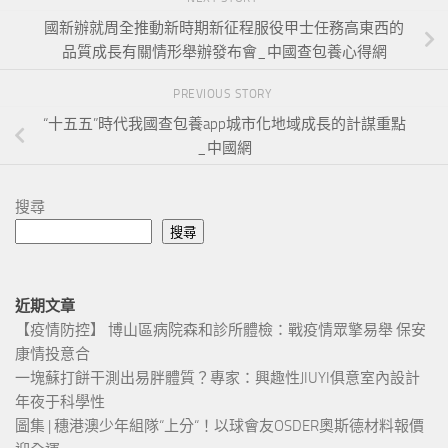
國新辦就周全推動新時期新征程服役甲士任務高東西的
品質成長有關情形舉辦發布會_中國查包養心得網
PREVIOUS STORY
“十五五”時代我國查包養app城市化地域成長的計謀重點
_中國網
搜尋
搜尋
近期文章
【疫情防控】 博山區病院森和診所體檢：戰疫情眾擎易舉 保安
康情投意合
一塊蘇打餅干測出易胖體質？專家：興趣性JIUYI俱意室內設計
年夜于科學性
圖集 | 穗港澳少年組隊“上分“！以球會友OSDER奧斯德材料報價