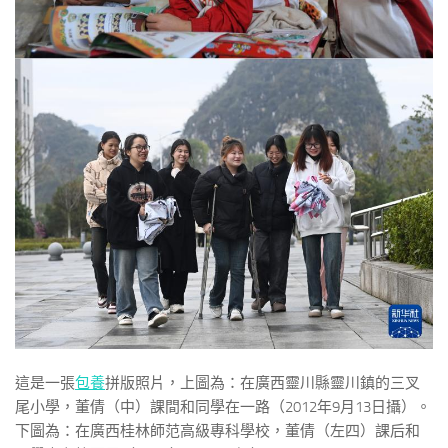
這是一張
包養
拼版照片，上圖為：在廣西靈川縣靈川鎮的三叉
尾小學，董倩（中）課間和同學在一路（2012年9月13日攝）。
下圖為：在廣西桂林師范高級專科學校，董倩（左四）課后和