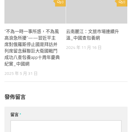
0
0
“不為一時一事所惑，不為風
云南麗江：文旅市場連續升
高浪急所擾”——習近平主
溫_中國查包養網
席對俄羅斯停止國是拜訪并
2024 年 11 月 16 日
列席留念蘇聯巨大衛國戰鬥
成功八查包養app十周年慶典
紀實_中國網
2025 年 5 月 31 日
發佈留言
留言
*