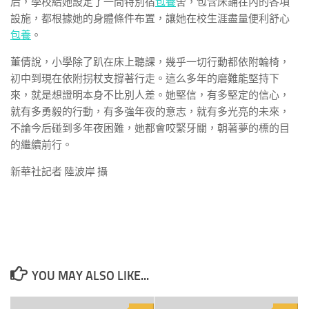
后，學校給她設定了一間特別宿
包養
舍，包含床鋪在內的各項
設施，都根據她的身體條件布置，讓她在校生涯盡量便利舒心
包養
。
董倩說，小學除了趴在床上聽課，幾乎一切行動都依附輪椅，
初中到現在依附拐杖支撐著行走。這么多年的磨難能堅持下
來，就是想證明本身不比別人差。她堅信，有多堅定的信心，
就有多勇毅的行動，有多強年夜的意志，就有多光亮的未來，
不論今后碰到多年夜困難，她都會咬緊牙關，朝著夢的標的目
的繼續前行。
新華社記者 陸波岸 攝
YOU MAY ALSO LIKE...