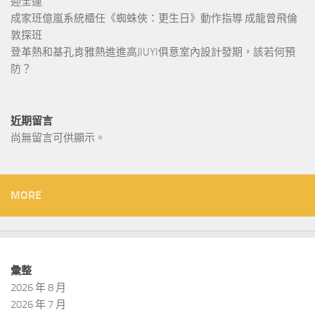
迎全運
成家班億嵐系統櫃任《蜘蛛俠：更生日》動作指導 成龍曾飛倫
敦探班
登革熱和基孔肯雅熱進進高JIUYI俱意室內設計發期，該若何預
防？
近期留言
尚無留言可供顯示。
MORE
彙整
2026 年 8 月
2026 年 7 月