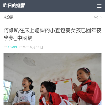
昨日的迴響
Skip to content
未分類
0
阿誰趴在床上聽課的小查包養女孩已圓年夜
學夢_中國網
BY
ADMIN
·
2024 年 6 月 16 日