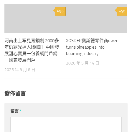
0
0
河南出土罕見青銅劍 2000多
XOSDER奧斯德零件商uwen
年仍寒光逼人[組圖]_中國發
turns pineapples into
展甜心寶貝一包養網門戶網
booming industry
－國家發展門戶
2026 年 5 月 14 日
2025 年 9 月 8 日
發佈留言
留言
*