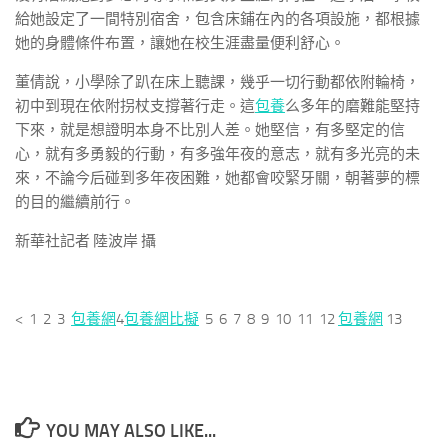
給她設定了一間特別宿舍，包含床鋪在內的各項設施，都根據
她的身體條件布置，讓她在校生涯盡量便利舒心。
董倩說，小學除了趴在床上聽課，幾乎一切行動都依附輪椅，
初中到現在依附拐杖支撐著行走。這
包養
么多年的磨難能堅持
下來，就是想證明本身不比別人差。她堅信，有多堅定的信
心，就有多勇毅的行動，有多強年夜的意志，就有多光亮的未
來，不論今后碰到多年夜困難，她都會咬緊牙關，朝著夢的標
的目的繼續前行。
新華社記者 陸波岸 攝
< 1 2 3
包養網
4
包養網比擬
5 6 7 8 9 10 11 12
包養網
13
YOU MAY ALSO LIKE...