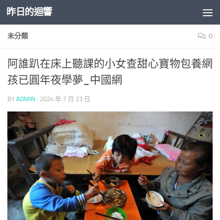
昨日的迴響
Skip to content
未分類
0
阿誰趴在床上聽課的小女查甜心寶物包養網
孩已圓年夜學夢_中國網
BY
ADMIN
·
2024 年 7 月 23 日