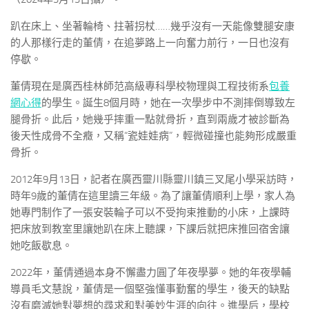
趴在床上、坐著輪椅、拄著拐杖……幾乎沒有一天能像雙腿安康
的人那樣行走的董倩，在追夢路上一向奮力前行，一日也沒有
停歇。
董倩現在是廣西桂林師范高級專科學校物理與工程技術系
包養
網心得
的學生。誕生8個月時，她在一次學步中不測摔倒導致左
腿骨折。此后，她幾乎摔重一點就骨折，直到兩歲才被診斷為
後天性成骨不全癥，又稱“瓷娃娃病”，輕微碰撞也能夠形成嚴重
骨折。
2012年9月13日，記者在廣西靈川縣靈川鎮三叉尾小學采訪時，
時年9歲的董倩在這里讀三年級。為了讓董倩順利上學，家人為
她專門制作了一張安裝輪子可以不受拘束推動的小床，上課時
把床放到教室里讓她趴在床上聽課，下課后就把床推回宿舍讓
她吃飯歇息。
2022年，董倩通過本身不懈盡力圓了年夜學夢。她的年夜學輔
導員毛文慧說，董倩是一個堅強懂事勤奮的學生，後天的缺點
沒有磨滅她對夢想的尋求和對美妙生涯的向往。進學后，學校