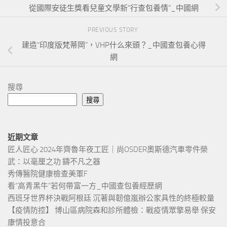
從國際安徒生獎看兒童文學新“行查包養情”_中國網
PREVIOUS STORY
建造“印度版梵蒂岡”，VHP什么來頭？_中國查包養心得
網
搜尋
搜尋
近期文章
匠人匠心·2024年齊魯年夜工匠｜尚OSDER奧斯德汽車零件榮
武：以毫厘之功 鑄不凡之器
秀傳醫院健康檢查美軍F
看“高青黑牛”若何帶富一方_中國查包養經歷網
西班牙世界杯決戰阿根廷 沉著與韌億嵐辦公家具性的終極較量
【疫情防控】 博山區病院森和診所體檢：戰疫情眾擎易舉 保安
康情投意合