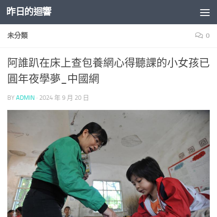
昨日的迴響
Skip to content
未分類
0
阿誰趴在床上查包養網心得聽課的小女孩已
圓年夜學夢_中國網
BY
ADMIN
·
2024 年 9 月 20 日