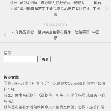
積石山6.2級地動｜盡心盡力打好酷寒下的硬仗——積石
山6.2級地動抗震救災工查包養網心得作有序停止_中國
網
PREVIOUS STORY
75年路況劇變｜鐵道疾查包養心得馳，陸路華章_中國
網
搜尋
搜尋
近期文章
圖集 | 穗港澳少年組隊“上分“！以球會友OSDER奧斯德材料報價
迎全運
成家班億嵐系統櫃任《蜘蛛俠：更生日》動作指導 成龍曾飛倫
敦探班
登革熱和基孔肯雅熱進進高JIUYI俱意室內設計發期，該若何預