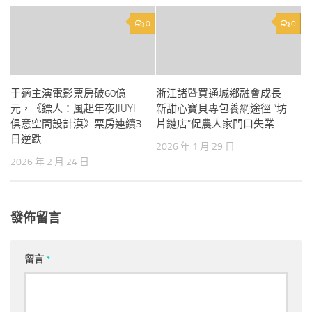
0
0
于適主演電影票房破60億
浙江諸暨買通城鄉融會成長
元，《鏢人：風起年夜JIUYI
新甜心寶貝專包養網途徑 “坊
俱意空間設計漠》票房連續3
片鏈店”促農人家門口失業
日逆跌
2026 年 1 月 29 日
2026 年 2 月 24 日
發佈留言
留言
*