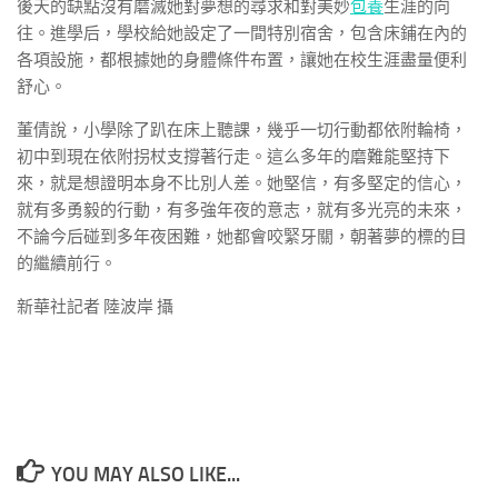
後天的缺點沒有磨滅她對夢想的尋求和對美妙
包養
生涯的向
往。進學后，學校給她設定了一間特別宿舍，包含床鋪在內的
各項設施，都根據她的身體條件布置，讓她在校生涯盡量便利
舒心。
董倩說，小學除了趴在床上聽課，幾乎一切行動都依附輪椅，
初中到現在依附拐杖支撐著行走。這么多年的磨難能堅持下
來，就是想證明本身不比別人差。她堅信，有多堅定的信心，
就有多勇毅的行動，有多強年夜的意志，就有多光亮的未來，
不論今后碰到多年夜困難，她都會咬緊牙關，朝著夢的標的目
的繼續前行。
新華社記者 陸波岸 攝
YOU MAY ALSO LIKE...