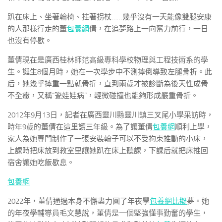
趴在床上、坐著輪椅、拄著拐杖……幾乎沒有一天能像雙腿安康
的人那樣行走的董
包養網
倩，在追夢路上一向奮力前行，一日
也沒有停歇。
董倩現在是廣西桂林師范高級專科學校物理與工程技術系的學
生。誕生8個月時，她在一次學步中不測摔倒導致左腿骨折。此
后，她幾乎摔重一點就骨折，直到兩歲才被診斷為後天性成骨
不全癥，又稱“瓷娃娃病”，輕微碰撞也能夠形成嚴重骨折。
2012年9月13日，記者在廣西靈川縣靈川鎮三叉尾小學采訪時，
時年9歲的董倩在這里讀三年級。為了讓董倩
包養網
順利上學，
家人為她專門制作了一張安裝輪子可以不受拘束推動的小床，
上課時把床放到教室里讓她趴在床上聽課，下課后就把床推回
宿舍讓她吃飯歇息。
包養網
2022年，董倩通過本身不懈盡力圓了年夜學
包養網比擬
夢。她
的年夜學輔導員毛文慧說，董倩是一個堅強懂事勤奮的學生，