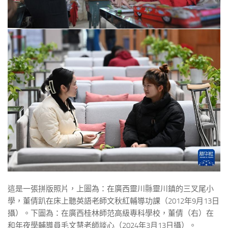
這是一張拼版照片，上圖為：在廣西靈川縣靈川鎮的三叉尾小
學，董倩趴在床上聽英語老師文秋紅輔導功課（2012年9月13日
攝）。下圖為：在廣西桂林師范高級專科學校，董倩（右）在
和年夜學輔導員毛文慧老師談心（2024年3月13日攝）。