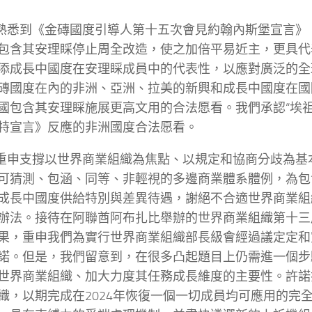
們熟悉到《金磚國度引導人第十五次會見約翰內斯堡宣言》
包含其安理睬停止周全改造，使之加倍平易近主，更具代
添成長中國度在安理睬成員中的代表性，以應對廣泛的全
磚國度在內的非洲、亞洲、拉美的新興和成長中國度在國
國包含其安理睬施展更高文用的合法愿看。我們承認“埃祖
特宣言》反應的非洲國度合法愿看。
們重申支撐以世界商業組織為焦點、以規定和協商分歧為基
可猜測、包涵、同等、非輕視的多邊商業體系體例，為包
成長中國度供給特別與差異待遇，謝絕不合適世界商業組
辦法。接待在阿聯酋阿布扎比舉辦的世界商業組織第十三
果，重申我們為實行世界商業組織部長級會經過議定定和
諾。但是，我們留意到，在很多凸起題目上仍需進一個步
世界商業組織、加大力度其任務成長維度的主要性。許諾
織，以期完成在2024年恢復一個一切成員均可應用的完