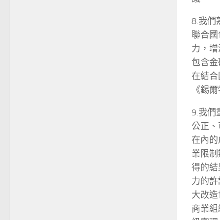
8.我
聯合國
力，增
包含金
在結合
《錫爾
9.我
公正、
在內的
業限制
得的結
力的許
大改造
商業組