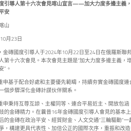
度引導人第十六次會見喀山宣言——加大力度多邊主義
平安
喀山
年10月23日
們，金磚國度引導人于2024年10月22日至24日在俄羅斯
人第十六次會見。本次會見主題是“加大力度多邊主義，
安”。
們重申基于配合好處和主要優先範疇，持續夯實金磚國度連
一個步驟深化金磚計謀伙伴關系。
們重申秉持互尊互諒、主權同等、連合平易近主、開放包涵
歧的金磚精力。在曩昔16年金磚國度引導人會見的基本
后的金磚在政治平安、經貿財金、人文交通“三輪驅動”一
爭，構建更具代表性、加倍公正的國際次序，重振和改造