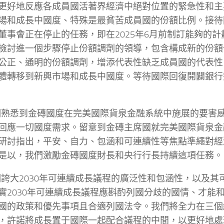
更好地反應各成員國活著界經濟中絕對位置的緊急性和主
場和成長中國度、特殊是最貧苦成員國的份額比例。接待
董事會正在停止的任務，即在2025年6月前制訂能夠的計
檢討進一個步驟停止份額調劑的領導，包含構成新的份額
公正、通明的份額調劑，增添代表性缺乏成員國的代表性
體轉移到新興市場和成長中國度。等待國際回復開闢銀行完
我們熟悉到金磚國度在完美國際貨泉金融系統中施展的要害
回應一切國度需求。留意到金磚主席國就完美國際貨泉金
研討指出，平安、自力、包涵和可連續性等焦點準繩對經
是以，我們激勵金磚國度財長和央行行長持續這項任務。
我們誇大2030年可連續成長議程的廣泛性和包涵性，以及
實2030年可連續成長議程應斟酌列國分歧的國情、才能
國的政策和優先事項且合適列國法令。我們將全力在三個
，許諾將成長置于國際一起配合議程的中間，以更好地處