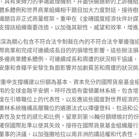
、具有束縛力的爭端處理機制，并盡快遴選新的上訴機組
體系體例和世界商業組織相干題目加大力度對話，接待樹
織題目非正式商量框架。重申在《金磚國度經濟伙伴計謀2
支撐該組織需要改造，以加強其韌性、威望和效率，增進
我們深為關心包含不符合法令制裁在內的不符合法令單邊強
際商業和完成可連續成長目的的損壞性影響。這些辦法損
多邊商業體系體例、可連續成長和周遭的狀況相干協議，
安康和食糧平安發生負面影響并加劇貧苦和周遭的狀況挑
我們重申支撐構建以份額為基本、資本充分的國際貨泉基金
用的全球金融平安網。呼吁改造布雷頓叢林系統，包含增
度在引導職位上的代表性，以反應這些國度對世界經濟的
叢林系統機構高層職位的遴選法式以擇優登科、包涵和公
表性及女性的感化和比例。留意到第16輪份額總檢討的
確保國際批準以使其失效。接待在國際貨泉基金組織履行
董事的決議，以加強撒哈拉以南非洲的講話權和代表性。