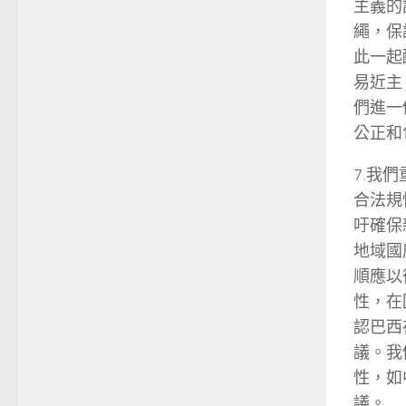
主義的
繩，保
此一起
易近主
們進一
公正和
7.我
合法規
吁確保
地域國
順應以
性，在
認巴西
議。我
性，如
議。