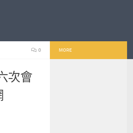
0
MORE
六次會
網