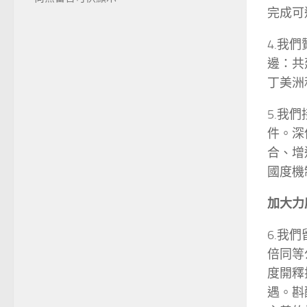
完成可
4.我
邊：共
丁美洲
5.我
件。深
合、增
國度機
加大力
6.我
倍同等
度開釋
遇。斟