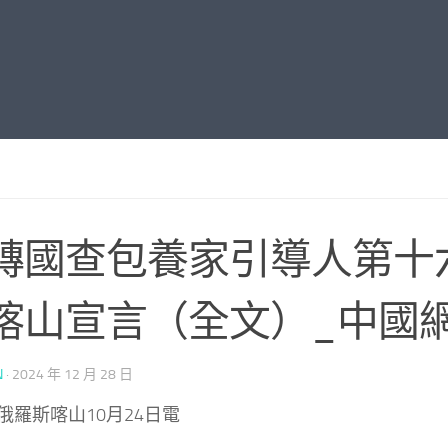
磚國查包養家引導人第十
喀山宣言（全文）_中國
N
·
2024 年 12 月 28 日
俄羅斯喀山10月24日電