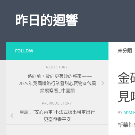
Skip to content
昨日的迴響
FOLLOW:
未分類
NEXT STORY
金
一路向前，駛向更美妙的將來——
2024年我國鐵路行業發甜心寶物查包養
網展察看_中國網
見
PREVIOUS STORY
重慶：“安心乘車”小法式讓出租車出行
BY
ADMI
更臺包養平安
新華社