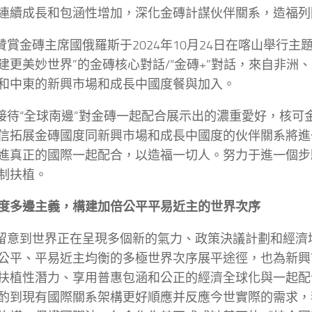
連續成長和包涵性增加，深化金磚計謀伙伴關系，造福列
們贊賞金磚主席國俄羅斯于2024年10月24日在喀山舉行主
建更美妙世界”的金磚核心對話/“金磚+”對話，來自非洲
和中東的新興市場和成長中國度餐與加入。
們接待“全球南邊”對金磚一起配合展示出的濃重愛好，核可
信拓展金磚國度同新興市場和成長中國度的伙伴關系將進
進真正的國際一起配合，以造福一切人。努力于進一個步
制扶植。
度多邊主義，構建加倍公平平易近主的世界次序
們留意到世界正在呈現多個新的氣力、政策決議計劃和經濟
公平、平易近主均衡的多極世界次序展平途徑，也為新興
扶植性潛力、享用普惠包涵和公正的經濟全球化與一起配
酌到現有國際關系架構更好順應并反應今世實際的需求，