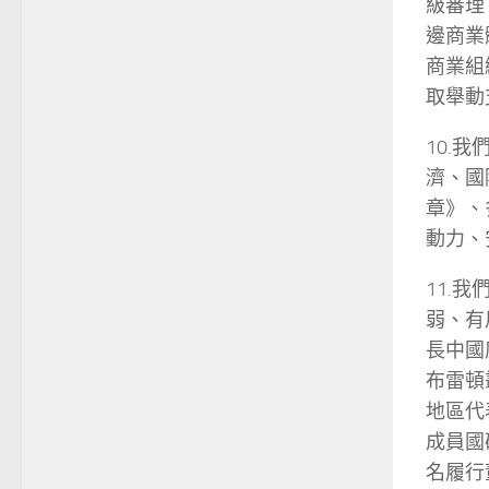
級審理
邊商業
商業組
取舉動
10.
濟、國
章》、
動力、
11.
弱、有
長中國
布雷頓
地區代
成員國
名履行