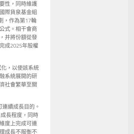
要性，同時維護
國際貨泉基金組
劃，作為第17輪
公式。相干會商
，并將份額從發
成2025年股權
感化，以使該系統
融系統展開的研
濟社會繁華至關
其可連續成長目的。
和成長程度，同時
維度上完成可連
理成長不服衡不