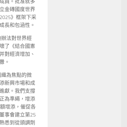
成員。批准就多
立金磚國度世界
025》框架下采
成長和包涵性。
迫辦法對世界經
壞了《結合國憲
并對經濟增加、
釁。
組織為焦點的微
添新興市場和成
進獻。我們支撐
正為準繩，增添
份額增添，催促各
董事會建立第25
熟悉到從頭調劑