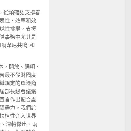
，從頭確認支撐春
表性、效率和效
球性挑釁，支撐
際事務中尤其是
爾韋尼共鳴”和
本，開放、通明、
含最不發財國度
織規定的單邊商
屆部長級會議獲
宣言作出配合盡
驟盡力。我們誇
扶植性介入世界
全、運轉傑出、兩