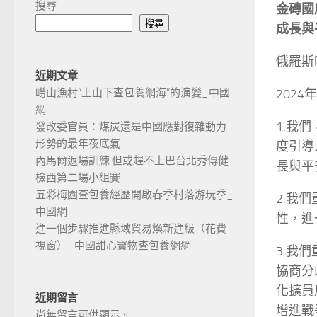
搜尋
金磚國
搜尋
成長與
俄羅斯
近期文章
2024
嶗山漁村“上山下查包養網海”的演變_中國
網
1.我
發改委官員：煤炭還是中國應對復雜動力
形勢的最年夜底氣
度引導
內馬爾返場訓練 但或趕不上巴台北秀傳健
長與平
檢西第二場小組賽
五彩梅園查包養經歷開啟春季村落游玩季_
2.我
中國網
性，進
進一個步驟推進縣域貿易煥新進級（花費
視窗）_中國甜心寶物查包養網網
3.我
協商分
化擴員
近期留言
增進戰
尚無留言可供顯示。