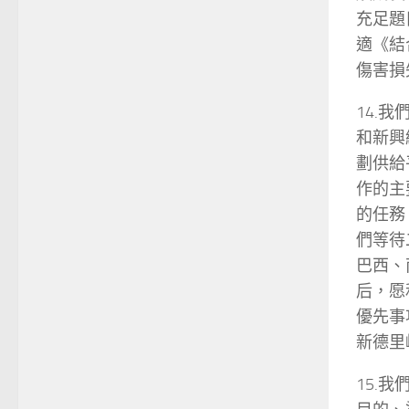
充足題
適《結
傷害損
14.
和新興
劃供給
作的主
的任務
們等待
巴西、
后，愿
優先事
新德里
15.