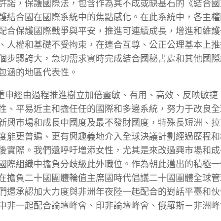
許諾，保護國際法，包含作為其不成或缺基石的《結合國
護結合國在國際系統中的焦點感化。在此系統中，各主權
配合保護國際戰爭與平安，推進可連續成長，增進和維護
、人權和基礎不受拘束，在連合互尊、公正公理基本上推
個步驟誇大，急切需求實時完成結合國秘書處和其他國際
包涵的地區代表性。
們重申經由過程推進樹立加倍靈敏、有用、高效、反映敏捷
性、平易近主和擔任任的國際和多邊系統，努力于改良全
新興市場和成長中國度及最不發財國度，特殊長短洲、拉
度能更普遍、更有興趣義地介入全球決議計劃經過歷程和
後實際。我們還呼吁增添女性，尤其是來改過興市場和成
國際組織中擔負分歧級此外職位。作為朝此邁出的積極一
在擔負二十國團體輪值主席國時代倡議二十國團體全球管
們還承認加大力度與非洲年夜陸一起配合的對話平臺和伙
中非一起配合論壇峰會、印非論壇峰會、俄羅斯－非洲峰