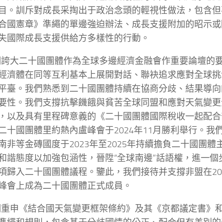
目。訓斥對成長采掏出于政治念頭的輕視性做法，包含但
合國憲章》準繩的單邊強迫辦法、成長支援附加的昭示或
失國際成長支援供給方多樣性的行動。
我們誇大二十國團體作為全球多邊經濟金融會作重要論壇的
經濟體在同等互利基本上展開對話、聯袂追求應對全球挑
平臺。我們熟悉到二十國團體持續在協商分歧、結果導向
要性。我們支撐抗擊饑餓與貧苦全球同盟和應對天氣變更
，以及具有里程碑意義的《二十國團體國際稅收一起配合
二十國團體里約熱內盧峰會于2024年11月勝利舉行。我
南非等金磚國度于2023年至2025年持續擔負二十國團體
和諧態度以加強包涵性，晉陞“全球南邊”話語權，進一個步
項歸入二十國團體議程。鑒此，我們接待并支撐非盟在20
峰會上成為二十國團體正式成員。
我們重申《結合國天氣變更框架條約》及其《京都議定書》