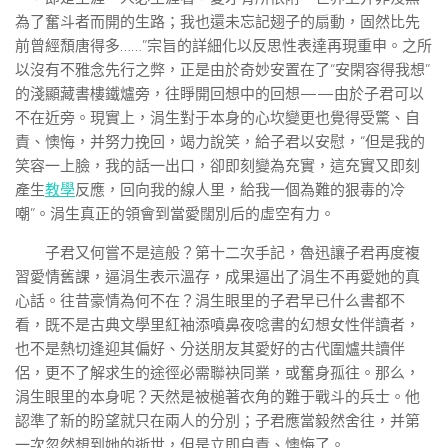
為了奮斗者而開的生路；我也還未忘記翅子的扇動，固然比先
前曾經頹唐得多……”宗旨的詳細化以反思性表達再現重申。之所
以沒有不雅念先行之弊，正是由於奇妙安置在了“安閑容得我想”
的淺顯藏書樓鐵爐旁，往睜開回想中的回想——由於子君可以
不在近旁。現實上，涓生對于本身的心坎變更也覺得受驚、自
責、懊悔，并努力挽回，竭力說笑，給子君以安慰，“但是我的
笑容一上臉，我的話一出口，卻即刻變為充實，這充實又即刻
產生
教學
反應，回向我的線人里，給我一個為難的狠毒的冷
嘲”。涓生真正的領會到當愛闊別后的虛空有力。
子君又何嘗不是這般？第十二次手記，魯迅讓子君再度複
習愛情舊課，逼涓生表示溫存，成果逼出了涓生不再愛她的真
心話。往昔豪情為何不在？涓生眼里的子君早已什么書都不
看，既不是古典文學里紅袖添噴鼻夜唸書的幻想女性伴讀者，
也不是熱切逢迎其偏好、分送朋友其愛好的古代圍爐共讀伴
侶，更不了解求生的途徑必需聯袂同業，或奮身孤往。那么，
涓生眼里的本身呢？天然是被槌著衣角的難于戰斗的兵士。他
認準了新的盼望就只在兩人的分別；子君應當毅然舍往，并第
一次忽然想到她的逝世，但是立即自責、懊悔了。