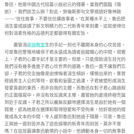
魯迅，他是中國古代短篇小說初元的殘暴。當我們面臨《傷
逝》，我們該怎么辦？對此，勞倫斯那句文學規語好像神啟
——“信任故事，不要信任講故事者。”在某種水平上，魯迅把
涓生當成誤讀了新文明精力的二代新青年來刻畫，這就使得任
何對涓素性格的品德判定都變得有關宏旨。
盡管涓
瑜伽教室
生的手記一刻也不離開本身的心坎苦旅，
可是魯迅警惕地確保子君永遠成為讀者追蹤關心的中間。現實
上，子君的心靈手記才是主要的。但是，只能借助涓生目光的
我們沒有幾多進進子君心坎世界的道路。魯迅一直不讓我們忘
卻，子君的完全抽像是由懊悔者涓生傾訴、嘆惋出來的。業曾
經過男主人公的等待、欲看和妄圖之過濾，子君被塑形成涓生
發蒙喜劇的東西，而非自我的主體。而魯迅在對子君心路過程
的正面描寫中，并沒有效反諷來主導，盡管她的處境終極荒誕
到近于反諷。子君之所以義無反顧地選擇涓生是由於她有一個
錯覺，認為她是在選擇和取得戀愛和不受拘束，恰好是她的錯
覺成為文本的中間，令人感到魯迅對她過于殘暴，可是，魯迅
正與她一道刻苦并為了這些誤導的新青年而刻苦，莫非不是
嗎？在這部最讓魯迅動情的小說中，他調動本身一切的敘事藝