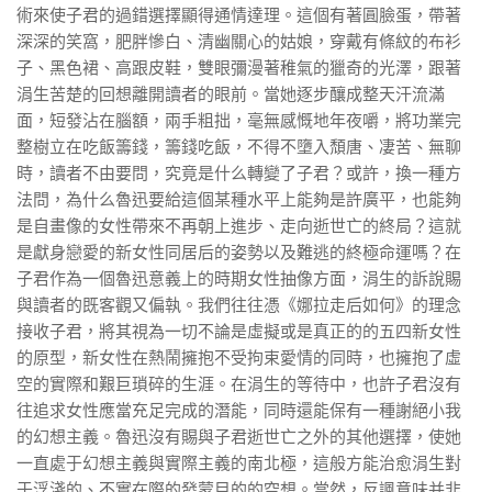
術來使子君的過錯選擇顯得通情達理。這個有著圓臉蛋，帶著
深深的笑窩，肥胖慘白、清幽關心的姑娘，穿戴有條紋的布衫
子、黑色裙、高跟皮鞋，雙眼彌漫著稚氣的獵奇的光澤，跟著
涓生苦楚的回想離開讀者的眼前。當她逐步釀成整天汗流滿
面，短發沾在腦額，兩手粗拙，毫無感慨地年夜嚼，將功業完
整樹立在吃飯籌錢，籌錢吃飯，不得不墮入頹唐、凄苦、無聊
時，讀者不由要問，究竟是什么轉變了子君？或許，換一種方
法問，為什么魯迅要給這個某種水平上能夠是許廣平，也能夠
是自畫像的女性帶來不再朝上進步、走向逝世亡的終局？這就
是獻身戀愛的新女性同居后的姿勢以及難逃的終極命運嗎？在
子君作為一個魯迅意義上的時期女性抽像方面，涓生的訴說賜
與讀者的既客觀又偏執。我們往往憑《娜拉走后如何》的理念
接收子君，將其視為一切不論是虛擬或是真正的的五四新女性
的原型，新女性在熱鬧擁抱不受拘束愛情的同時，也擁抱了虛
空的實際和艱巨瑣碎的生涯。在涓生的等待中，也許子君沒有
往追求女性應當充足完成的潛能，同時還能保有一種謝絕小我
的幻想主義。魯迅沒有賜與子君逝世亡之外的其他選擇，使她
一直處于幻想主義與實際主義的南北極，這般方能治愈涓生對
于浮淺的、不實在際的發蒙目的的空想。當然，反諷意味并非