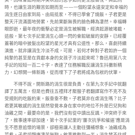
美，回味會館時期沖突以后的息爭如同更生般喜悅。與此同
時，也讓生涯的艱苦如期而至——一個盼望永遠安定和幸福的
涓生逐日由家到局、由局抵家，不得已學會了燒飯。子君更是
整天汗流滿面地勞累，先前果斷無畏的臉色轉為凄然。幸福轉
眼即逝，最年夜的衝擊必定是涓生被解職，經濟起源被堵截，
這般，第七次手記里涓生心頭一閃的會館破屋的安靜，已經覆
蓋著的暗中披髮出盼望的星光才具有公道性。那么，喜劇持續
演進，就非讓涓生冷淡不成，可是，若何才幹對子君如許一個
純摯的甚至是在貢獻本身的女孩子冷淡起來呢？魯迅用第八次
手記的短短一百二十字，表達了任務解職反讓涓生抖擻新精
力，幻想開一條新路，從而埋下了子君將成為包袱的伏筆。
不得不說，開新路的涓生很是負責，在第九次手記中就翻
譯了五萬言，但是也費往五禮拜才壓服子君翻譯寫作不克不及
受規則的吃飯約束。飯垂垂不敷。子君莫非在虐涓生嗎？比子
君更其敏感的涓生居然發覺本身在家中的地位不外是巴兒狗和
油雞之間，最要命的是，我們沒有從中讀出反諷。沖突終于來
了，敘事速率卻加速，第十次手記里的“屢次抗爭和催逼”應是涓
生不愿意追懷的場景，卻極易讓人主動往彌補想象。油雞成為
菜肴，子君卻頹唐凄苦無聊。敘事推動到一半，涓生禁不住感