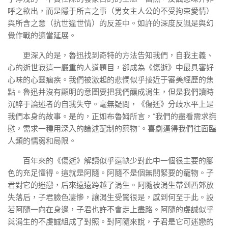
呼之欲出，而是隱于所言之事（男女主人公的不受拘束愛情）
與所含之意（抗世違世情）的反差中。如許的深度反諷是與幻
覺作戰的適當延展。
更深入的是，魯迅找到奇特的方法告知我們，自我主義、
心的逝世寂這一嚴重的人道題目，卻成為《傷逝》中最具審好
心味的心靈痼疾。我們被激起的悲憫似乎接近于審美經歷的焦
點。魯迅并沒有顯明的意圖要把我們釀成涓生，但是我們讀時
沉醉于論述者的自我失守。毫無疑問，《傷逝》分歧水平上是
我們本身的故事。是的，正如布魯姆所言，“我們的盡看需求撫
慰，需求一種用深入的論述配制的藥物”。喜劇逼得我們往面臨
人類的懦弱和局限。
百年來的《傷逝》解讀似乎還缺少對此中一個很主要的腳
色的充足懂得。這就是阿隨。阿隨不是個無關緊要的寵物。子
君對它的迷戀，后來遠遠跨越了涓生。阿隨被涓生帶到西郊放
失落后，子君臉色凄慘，讓涓生受驚很是，感到何至于此。設
若阿隨一向在身邊，子君也許不會走上盡路。阿隨的虔誠似乎
與涓生的不虔誠組成了對照。對阿隨來說，子君是它可迷戀的