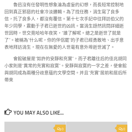
魯迅沒有任發明性想象淪為虛妄的幻想，而長短常控制地
回到真正邪惡的社會冷淡邏輯。為了找任務，涓生寫了良多
信，托了良多人，都沒有覆信。第十七次手記中往拜訪伯父的
年少同學，震動于子君已逝世的凶訊。當涓生訝然訊問詳細逝
世因時，世交竟哈哈年夜笑，“誰了解呢。總之是逝世了就是
了”。被稱為“什么呢，你的伴侶罷”的子君已經勇敢地、出乎意
表地拜訪涓生，現在在無愛的人世毫有意外埠逝世滅了。
會館破屋是“如許的安靜和充實”，而子君離往后的佳兆胡同
小家則是“異常的充實和寂寞”。安靜與寂寞的一字之差，使會館
與胡同成為兩種分歧意蘊的文學空間。并且“充實”居前和居后所
帶來
YOU MAY ALSO LIKE...
0
0