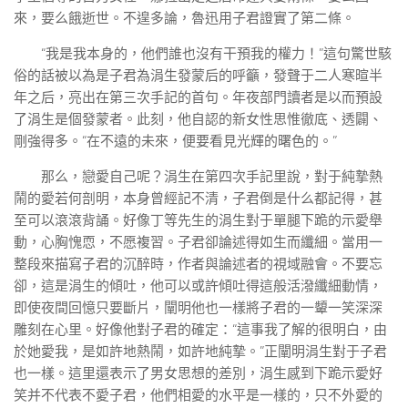
來，要么餓逝世。不遑多論，魯迅用子君證實了第二條。
“我是我本身的，他們誰也沒有干預我的權力！”這句驚世駭
俗的話被以為是子君為涓生發蒙后的呼籲，發聲于二人寒暄半
年之后，亮出在第三次手記的首句。年夜部門讀者是以而預設
了涓生是個發蒙者。此刻，他自認的新女性思惟徹底、透闢、
剛強得多。“在不遠的未來，便要看見光輝的曙色的。”
那么，戀愛自己呢？涓生在第四次手記里說，對于純摯熱
鬧的愛若何剖明，本身曾經記不清，子君倒是什么都記得，甚
至可以滾滾背誦。好像丁等先生的涓生對于單腿下跪的示愛舉
動，心胸愧恧，不愿複習。子君卻論述得如生而纖細。當用一
整段來描寫子君的沉醉時，作者與論述者的視域融會。不要忘
卻，這是涓生的傾吐，他可以或許傾吐得這般活潑纖細動情，
即使夜間回憶只要斷片，闡明他也一樣將子君的一顰一笑深深
雕刻在心里。好像他對子君的確定：“這事我了解的很明白，由
於她愛我，是如許地熱鬧，如許地純摯。”正闡明涓生對于子君
也一樣。這里還表示了男女思想的差別，涓生感到下跪示愛好
笑并不代表不愛子君，他們相愛的水平是一樣的，只不外愛的