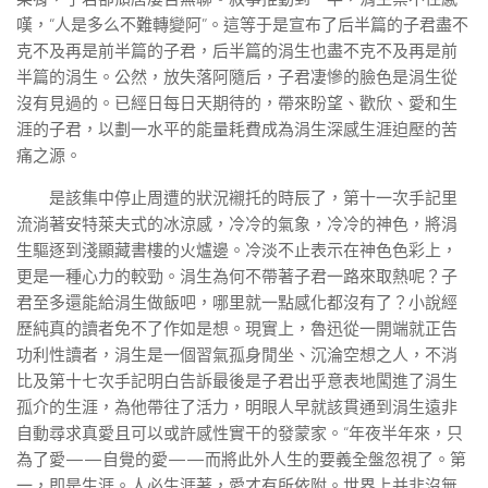
嘆，“人是多么不難轉變阿”。這等于是宣布了后半篇的子君盡不
克不及再是前半篇的子君，后半篇的涓生也盡不克不及再是前
半篇的涓生。公然，放失落阿隨后，子君凄慘的臉色是涓生從
沒有見過的。已經日每日天期待的，帶來盼望、歡欣、愛和生
涯的子君，以劃一水平的能量耗費成為涓生深感生涯迫壓的苦
痛之源。
是該集中停止周遭的狀況襯托的時辰了，第十一次手記里
流淌著安特萊夫式的冰涼感，冷冷的氣象，冷冷的神色，將涓
生驅逐到淺顯藏書樓的火爐邊。冷淡不止表示在神色色彩上，
更是一種心力的較勁。涓生為何不帶著子君一路來取熱呢？子
君至多還能給涓生做飯吧，哪里就一點感化都沒有了？小說經
歷純真的讀者免不了作如是想。現實上，魯迅從一開端就正告
功利性讀者，涓生是一個習氣孤身閒坐、沉淪空想之人，不消
比及第十七次手記明白告訴最後是子君出乎意表地闖進了涓生
孤介的生涯，為他帶往了活力，明眼人早就該貫通到涓生遠非
自動尋求真愛且可以或許感性實干的發蒙家。“年夜半年來，只
為了愛——自覺的愛——而將此外人生的要義全盤忽視了。第
一，即是生涯。人必生涯著，愛才有所依附。世界上并非沒無