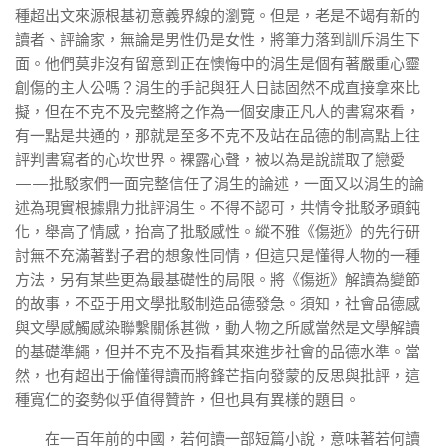
種超出文來源根基初意義界線的瀏覽。但是，老是不竭有新的
讀者、評論家，無論是男性仍是女性，將筆力落到訓斥涓生下
面。他們莫非沒有留意到正在懊悔中的涓生是個有著嚴重心靈
創傷的主人公嗎？涓生的手記與狂人日誌固然不成直接拿來比
擬，但在不克不及完整將之作為一個安康正凡人的書寫來看，
有一點是共通的，那就是至多不克不及站在品德的制高點上往
評判書寫者的心坎世界。裸露心聲，被以為是說謊取了戀愛
——批駁家們一面完整信任了涓生的論述，一面又以涓生的論
述為現實根據鼎力批評涓生。不得不認可，共情令批駁矛頭鈍
化，舉高了情感，抬高了批駁感性。縱不雅《傷逝》的先行研
討無不充滿著對子君的想象性同情，但這只是懂得人物的一種
方法，另有某些更為最基礎性的局限。將《傷逝》解讀為變節
的故事，不亞于用文學批駁制造品德發急。須知，社會品德感
與文學感觸感染聯繫關係甚微，動人物之所感當然是文學解讀
的基礎準繩，但并不克不及指看其來進步社會的品德水準。當
然，也有超出于倫懂得讀而將鋒芒指向發蒙的反思與批評，這
種寬仁的姿勢似乎值得贊許，但也具有異樣的題目。
在一百年前的中國，若何讀一部短篇小說，意味著若何讀