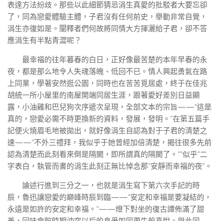
表達方法紛歧。那些以此細節猜忌涓生真愛的批駁者大要忘卻
了，同為戀愛體驗主體，子君沒有任何前史，舉動非常自覺，
涓生亦復如是。闡釋者們何故將同情大方揮灑給子君，卻不答
應涓生有半點青澀呢？
最幸福的往年暮春的白日，正好像最苦楚的本年早春的永
夜，都是那么地令人失魂落魄、低回不已。情人興起勇氣在路
上同業，學著安然逛公園，同時也在苦苦覓居處，終于在佳兆
胡統一所小屋里的南屋開端同居生涯，跟著愛好差別日益顯
露，小油雞和巴兒狗次序遞次呈現，全部文本的宗旨——“這是
真的，戀愛必需不時更換新的資料，發展，發明。”在第五篇手
記便火燒眉毛地被拋出，就好像涓生自認為對于子君的清楚之
速——“不外三禮拜，我似乎于她曾經加倍清楚，揭往很多先前
認為清楚而此刻看來倒是隔閡，即所謂真的隔閡了。”“似乎”二
字表白，執管而書的涓生此刻正無比悼念那“安靜而幸福的夜”。
論述行進到三分之一，也就是涓生寫下第六次手記的時
辰，魯迅讓戀愛的巔峰時辰到臨——“安定和幸福是要凝結的，
永遠是如許的安定和幸福。”——燈下對坐的復古譚佈滿了甜