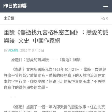
昨日的迴響
Skip to content
未分類
0
重讀《傷逝找九宮格私密空間》：戀愛的誠
與謾–文史–中國作家網
BY
ADMIN
·
2025 年 3 月 5 日
原題目：戀愛的誠與謾 ——《傷逝》細讀
《傷逝》文末所署時光為1925年10月21日，當時，魯迅與
許廣平曾經斷定愛情關系。愛著的經歷真正的天然地流淌在文
本的字里行間，卻以夢醒了無路可走的永恒喜劇玉成了不再遵
命寫作的徘徊期魯迅文學。
一
《傷逝》虛擬了一個一年內即夭折的戀愛故事。住在北京