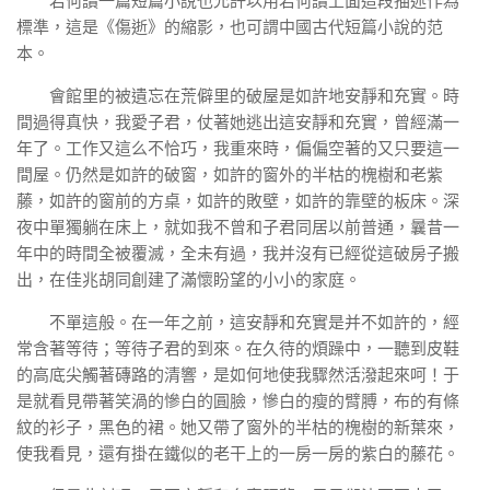
若何讀一篇短篇小說也允許以用若何讀上面這段描述作為
標準，這是《傷逝》的縮影，也可謂中國古代短篇小說的范
本。
會館里的被遺忘在荒僻里的破屋是如許地安靜和充實。時
間過得真快，我愛子君，仗著她逃出這安靜和充實，曾經滿一
年了。工作又這么不恰巧，我重來時，偏偏空著的又只要這一
間屋。仍然是如許的破窗，如許的窗外的半枯的槐樹和老紫
藤，如許的窗前的方桌，如許的敗壁，如許的靠壁的板床。深
夜中單獨躺在床上，就如我不曾和子君同居以前普通，曩昔一
年中的時間全被覆滅，全未有過，我并沒有已經從這破房子搬
出，在佳兆胡同創建了滿懷盼望的小小的家庭。
不單這般。在一年之前，這安靜和充實是并不如許的，經
常含著等待；等待子君的到來。在久待的煩躁中，一聽到皮鞋
的高底尖觸著磚路的清響，是如何地使我驟然活潑起來呵！于
是就看見帶著笑渦的慘白的圓臉，慘白的瘦的臂膊，布的有條
紋的衫子，黑色的裙。她又帶了窗外的半枯的槐樹的新葉來，
使我看見，還有掛在鐵似的老干上的一房一房的紫白的藤花。