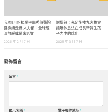
我國5月份掉業率繼秀傳醫院
謝增毅：充足施找九宮格會
健檢續走低 人力部：全球經
議展休息法在成長新質生孩
濟放緩或帶來影響
子力中的感化
2026 年 2 月 7 日
2025 年 3 月 7 日
發佈留言
留言
*
顯示名稱
*
電子郵件地址
*