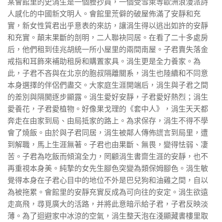
某會館里的史涓生是一個謄抄員，一個受雪萊等歐洲浪漫派詩
人感化的中國新文明人。會館里荒僻的破屋佈滿了安靜和充
實，新女性質君出乎意表的來訪，讓涓生得以逃出如許的安靜
和充實。顛末果斷的剖明，二人聯袂同居。在看了二十多處房
后，他們租到佳兆胡統一所小屋里的兩間南屋。子君賣失落金
戒指和耳飾來補助租房和購置家具。涓生更是全力養家。為
此，子君不吝與在北京的胞叔隔離關系，涓生也陸續和不同意
本身選擇的伴侶們盡交。大家庭生涯開端后，涓生與子君之間
的差別與隔閡逐步顯露。涓生愛好安靜，子君愛好熱烈；涓生
愛養花，子君愛植物。好像果戈理的《套中人》，涓生天天都
奔走在由家到局、由局抵家的路上。為求保存，涓生不得不學
會了燒飯。由於與子君同居，涓生被鄰人傳佈謊言到局里，遭
到解職，馬上生涯無著。子君也由果斷、無畏，變得怯弱、凄
苦。子君為吃飯而傾瀉全力，罔顧涓生書齋生涯的安靜，也不
再重視本身美。純摯的女先生腳色突變為類保姆腳色。涓生敏
覺得本身在子君心目中的地位不外是巴兒狗和油雞之間，自以
為被拖累。會館里的安靜充實反成為可向往的安定。涓生欲遠
走高飛，尋覓廣大的活路，并將此意暗示給子君，子君反映淡
薄。為了迴避家中冰涼的空氣，涓生整天泡在淺顯藏書樓里取