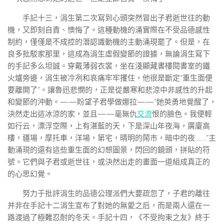
手記十三，涓生第二次寫到心頭突然冒出子君逝世往的動
機，又即刻自責、懊悔了。這種動機的涌實際在不受品德感性
制約，僅僅是不成控的潛認識動機的主動涌現罷了。但是，在
良多批駁家那里，這成為涓生虛假變節的證據，無論涓生寫下
的手記多么坦誠。穿戴薄弱衣裳，坐在淺顯藏書樓閱書室的鐵
火爐旁邊，涓生被冷冽和哀痛牢牢攫住，他很是斷定“重生面便
要離開了”。讓魯迅悲憫的，正是從嚴寒和悲涼中非感性的升起
和變節的沖動。——盼望子君學做娜拉——“她英勇地覺醒了，
決然走出這冰涼的家，並且——毫無仇
交流
恨的臉色。我便輕
如行云，漂浮空際，上有湛藍的天，下是深山年夜海，廣廈高
樓，疆場，摩托車，洋場，第宅，晴明的鬧市，暗中的夜……”主
動涌現的還有這些重生面的幻想圖景，閃回的鏡頭，拼貼的符
號。它們與子君或逝世往，或決然出走的畫面一道組成真正的
的心思幻覺。
努力于批評涓生的品德公理派們大要疏忽了，子君的離往
并非在手記十二涓生宣布了對她的無愛之后，而是兩人還在一
路渡過了極難忍耐的冬天。手記十四，《不受拘束之友》終于