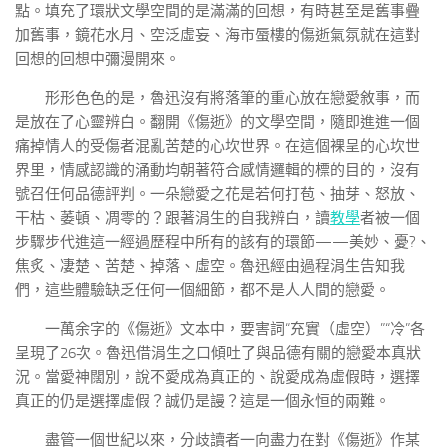
點。填充了環狀文學空間的是滿滿的回想，有時甚至是舊事疊
加舊事，鏡花水月、空泛虛妄、海市蜃樓的傷逝氣氛就在這對
回想的回想中彌漫開來。
形形色色的是，魯迅沒有將落筆的重心放在戀愛敘事，而
是放在了心靈辨白。翻開《傷逝》的文學空間，隨即進進一個
痛掉情人的受傷者混亂苦楚的心坎世界。在這個裸呈的心坎世
界里，情感認識的涌動均朝著符合感情邏輯的標的目的，沒有
號召任何品德評判。一朵戀愛之花是若何打苞、抽芽、怒放、
干枯、萎頓、凋零的？跟著涓生的自我辨白，讀
教學
者被一個
步驟步代進這一經過歷程中所有的該有的環節——美妙、憂?、
焦炙、凄楚、苦楚、掉落、虛空。魯迅經由過程涓生告知我
們，這些體驗缺乏任何一個細節，都不是人人間的戀愛。
一萬余字的《傷逝》文本中，要害詞“充實（虛空）”“冷”各
呈現了26次。魯迅借涓生之口傾吐了與品德有關的戀愛本真狀
況。當愛神闊別，說不愛成為真正的、說愛成為虛假時，選擇
真正的仍是選擇虛假？誠仍是謾？這是一個永恒的兩難。
盡管一個世紀以來，分歧讀者一向盡力在對《傷逝》作某