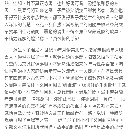
熱、空想，并不真正唸書，也無好書可看。熬過最難忍的冬
天，在熱春行將到來之際，子君被父親接回鄉村老家。涓生也
不得不往投奔家族世交，卻不測得悉子君逝世往的凶訊。他墮
入深深的苦楚，不克不及自拔，當被擯棄的阿隨居然歷經萬險
單獨尋回佳兆胡同，震動的涓生不得不搬回會館荒僻的破屋，
于精力瓦解的邊沿寫下21篇懊悔的手記。
涓生、子君是20世紀20年月僑寓北京、踏實無根的年青唸
書人，僅僅同居了一年，就像遠遠的夢影。包容又拒斥了孤單
心靈的北京城好像夢魘，將驟然活潑起來的年青性命吞噬。滿
懷盼望的小大家庭仿佛暗夜中的流光，一閃即逝。在這篇最具
有五四氣質的古代詩化小說里，魯迅擯棄了如數家珍記敘事務
的實際主義伎倆，采用回溯式“認識流”，讓過往的生涯斷片于感
傷中顯形，在哀怨里回想，瓜代閃回，涌現行間。涓生帶著讀
者走過會館—佳兆胡同—淺顯藏書樓—佳兆胡同—會館，一顆
流浪無著的心靈不竭沉進不成知的孤單之中。場景輪迴來去，
感情真摯迸發，奇妙地與故工作節融合在一路，以另一種詩學
說話再現了呂緯甫之哀——蠅子飛了個小圈子又回到原地址。
全部文本浮現出環狀構造，故事的起點同時也恰是故事的出發