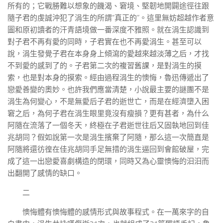
所有的；它戰勝難以想象的饑渴、窘境、堅韌地開闢途徑往跟
隨子君的虔誠沖犯了涓生的所謂“真正的”。這里無妨超越作者意
圖和原初讀者的汗青語境做一番深度不雅照。就在涓生認識到
對子君不再有愛的同時，子君實在也不再愛涓生。甚至可以
說，涓生發覺子君在本身身上傾瀉的愛越來越淡薄之后，才找
不到愛的感到了的。子君第二次的複習舊課，是對涓生的摸
索，也是對本身的摸索。經由過程涓生的懊悔，魯迅傳遞出了
戀愛善變的奧妙。也許我們應當清楚，小說最主要的謎團不是
涓生為何變心，不是無愛后子君的逝世亡，而是在經濟墮入困
窘之后，為何子君在涓生眼里竟沒有瘦損？更有甚者，為什么
阿隨在流落了一個冬天，終極在子君逝世往后又固執地回到佳
兆胡同？假如說第一次是涓生擯棄了阿隨，那么這一次簡直是
阿隨將還彷徨在佳兆胡同手足無措的涓生逼回到會館破屋，完
成了這一出戀愛喜劇構造的閉環，同時又為心靈懊悔的汩汩而
出翻開了感情的缺口。
二
懊悔體有懊悔體的感情形式與故事程式。在一萬來字的自