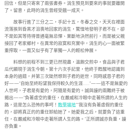
回信，但是只寄來了兩張書券。涓生預見到要來的事就要離開
了。留意，此時的涓生曾經受餓一成天。
故事行進了三分之二，手記十五，冬春之交，天天在裡面
流落挨到昏黑才沮喪地回家的涓生，驚惶地發明子君不在，卻
不是如其等待得普通毫無忌憚、果斷地決然前行，而是被父親
接回了老家鄉村。在異常的寂寞和充實中，涓生的心一面被繁
重搾取，一面又似乎有了單獨一人的輕松伸展。
料想的前程不到三更已然現盡，溫飽交煎中，食品與子君
瓜代顯現于涓生今朝。第十六次手記里，他終于甦醒地認識到
本身的過錯，并第三次陡然想到子君的逝世，同時感恩子君的
好——“自始至終盼望我保持較久的生涯……”——這不是無愛的
人世呵，子君是有愛的，阿隨是有愛的。誠與謾的兩難終于被
揭出——“負著虛空的重任，在嚴威和冷眼中走著所謂的人生的
路，這是怎么恐怖的事呵！
教學場地
”“我沒有負著虛假的重任
的，卻將真正的的重任卸給她了。她愛我之后，就要負了這重
任，在嚴威和冷眼中走著所謂人生的路。”正所謂誠亦負重，謾
亦負重。