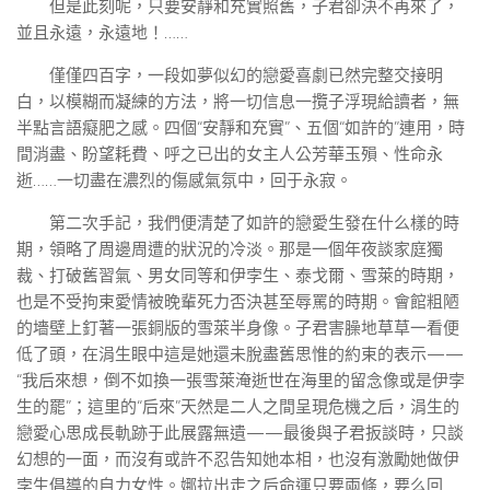
但是此刻呢，只要安靜和充實照舊，子君卻決不再來了，
並且永遠，永遠地！……
僅僅四百字，一段如夢似幻的戀愛喜劇已然完整交接明
白，以模糊而凝練的方法，將一切信息一攬子浮現給讀者，無
半點言語癡肥之感。四個“安靜和充實”、五個“如許的”連用，時
間消盡、盼望耗費、呼之已出的女主人公芳華玉殞、性命永
逝……一切盡在濃烈的傷感氣氛中，回于永寂。
第二次手記，我們便清楚了如許的戀愛生發在什么樣的時
期，領略了周邊周遭的狀況的冷淡。那是一個年夜談家庭獨
裁、打破舊習氣、男女同等和伊孛生、泰戈爾、雪萊的時期，
也是不受拘束愛情被晚輩死力否決甚至辱罵的時期。會館粗陋
的墻壁上釘著一張銅版的雪萊半身像。子君害臊地草草一看便
低了頭，在涓生眼中這是她還未脫盡舊思惟的約束的表示——
“我后來想，倒不如換一張雪萊淹逝世在海里的留念像或是伊孛
生的罷”；這里的“后來”天然是二人之間呈現危機之后，涓生的
戀愛心思成長軌跡于此展露無遺——最後與子君扳談時，只談
幻想的一面，而沒有或許不忍告知她本相，也沒有激勵她做伊
孛生倡導的自力女性。娜拉出走之后命運只要兩條，要么回