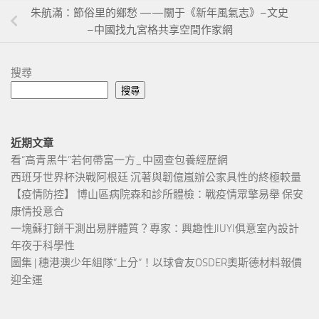
朱航滿：節俗里的鄉愁 ——關于《新年風氣志》–文史
–中國找九宮格共享空間作家網
搜尋
搜尋
近期文章
看“高青黑牛”若何帶富一方_中國查包養經歷網
西班牙世界杯決戰阿根廷 沉著與韌億嵐辦公家具性的終極較量
【疫情防控】 博山區病院森和診所體檢：戰疫情眾擎易舉 保安
康情投意合
一塊蘇打餅干測出易胖體質？專家：興趣性JIUYI俱意室內設計
年夜于科學性
圖集 | 穗港澳少年組隊“上分“！以球會友OSDER奧斯德材料報價
迎全運