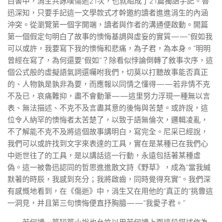
白書中，涓生共詠嘆傷逝21次，也就組成了21篇獨語手記。魯
迅深知，只要手記這一文學款式才幹邀約讀者進進涓生的內涵
沖突。從瀏覽第一個字開端，讀者與作者的溝通便啟動。開篇
第一個假定句明白了故事的懊悔基調與虛妄的實質——“假如我
可以或許，我要寫下我的懊悔和悲痛，為子君，為本身。”明明
曾經在寫了，為何還要“假如”？除看似悖論倒轉了敘事次序，這
個公式般的虛擬語氣詞還囑咐我們，切莫以打聽故事能否真正
的、人物孰是孰非為要，而應報以同情之懂得——若非情不克
不及已，哀痛難抑，盡不會動筆——這里努力浮現一種無以言
表、無法描述、不克不及言盡其意的後悔與苦楚。或許說，這
位令人納罕的懊悔者太苦楚了，以致于語無倫次，邏輯凌亂，
不了解能不克不及將這個故事講明白，寫完全。尼采已經說，
我們可以或許找到文字來表達的工具，實在是某種已在我們心
中逝世往了的工具，是以講話這一行動，永遠包括著某種虛
偽。這一被魯迅認同的哲思進進散文詩《野草》，成為“當我緘
默著的時辰，我感到充分；我將啟齒，同時覺得充實”。我們深
有感慨地看到，在《傷逝》中，涓生又在用他的“真正的”挑釁這
一洞見，并且第三句懊悔便直抒胸臆——“我愛子君。”