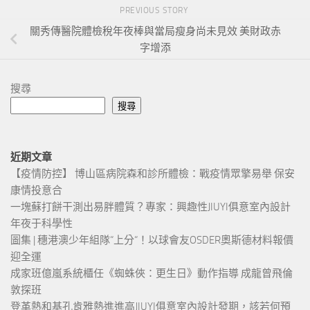
PREVIOUS STORY
關秀傳醫院體檢稅年夜棒與當局瘦身尚未見效 美財政赤
字增添
搜尋
搜尋
近期文章
【疫情防控】 博山區病院森和診所體檢：戰疫情眾擎易舉 保安
康情投意合
一塊蘇打餅干測出易胖體質？專家：興趣性JIUYI俱意室內設計
年夜于科學性
圖集 | 穗港澳少年組隊“上分“！以球會友OSDER奧斯德材料報價
迎全運
成家班億嵐系統櫃任《蜘蛛俠：更生日》動作指導 成龍曾飛倫
敦探班
登革熱和基孔肯雅熱進進高JIUYI俱意室內設計發期，該若何預