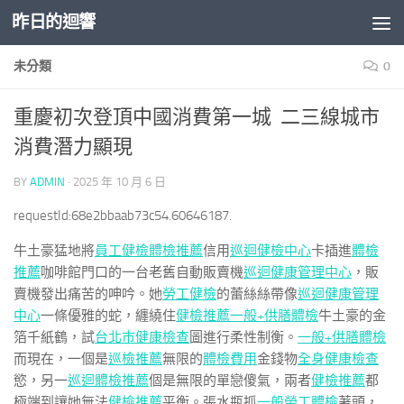
昨日的迴響
Skip to content
未分類
0
重慶初次登頂中國消費第一城 二三線城市
消費潛力顯現
BY
ADMIN
·
2025 年 10 月 6 日
requestId:68e2bbaab73c54.60646187.
牛土豪猛地將
員工健檢
體檢推薦
信用
巡迴健檢中心
卡插進
體檢
推薦
咖啡館門口的一台老舊自動販賣機
巡迴健康管理中心
，販
賣機發出痛苦的呻吟。她
勞工健檢
的蕾絲絲帶像
巡迴健康管理
中心
一條優雅的蛇，纏繞住
健檢推薦
一般+供膳體檢
牛土豪的金
箔千紙鶴，試
台北巿健康檢查
圖進行柔性制衡。
一般+供膳體檢
而現在，一個是
巡檢推薦
無限的
體檢費用
金錢物
全身健康檢查
慾，另一
巡迴體檢推薦
個是無限的單戀傻氣，兩者
健檢推薦
都
極端到讓她無法
健檢推薦
平衡。張水瓶抓
一般勞工體檢
著頭，