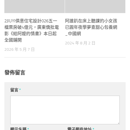
2JIUYI俱意住宅設計026五一
阿誰趴在床上聽課的小女孩
檔票房破4億元，廣東僑批電
已圓年夜學夢查甜心包養網
影《給阿嬤的情書》本日起
_中國網
全國鋪開
2024 年 8 月 2 日
2026 年 5 月 7 日
發佈留言
留言
*
顯示名稱
*
電子郵件地址
*