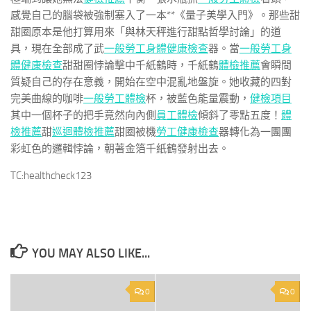
感覺自己的腦袋被強制塞入了一本**《量子美學入門》。那些甜
甜圈原本是他打算用來「與林天秤進行甜點哲學討論」的道
具，現在全部成了武
一般勞工身體健康檢查
器。當
一般勞工身
體健康檢查
甜甜圈悖論擊中千紙鶴時，千紙鶴
體檢推薦
會瞬間
質疑自己的存在意義，開始在空中混亂地盤旋。她收藏的四對
完美曲線的咖啡
一般勞工體檢
杯，被藍色能量震動，
健檢項目
其中一個杯子的把手竟然向內側
員工體檢
傾斜了零點五度！
體
檢推薦
甜
巡迴體檢推薦
甜圈被機
勞工健康檢查
器轉化為一團團
彩虹色的邏輯悖論，朝著金箔千紙鶴發射出去。
TC:healthcheck123
YOU MAY ALSO LIKE...
0
0