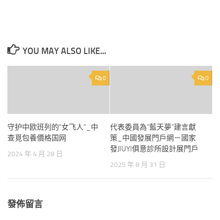
YOU MAY ALSO LIKE...
0
0
守护中欧班列的“女飞人”_中
代表委員為”藍天夢”建言獻
查覓包養價格国网
策_中國發展門戶網－國家
發JIUYI俱意診所設計展門戶
2024 年 4 月 28 日
2025 年 8 月 31 日
發佈留言