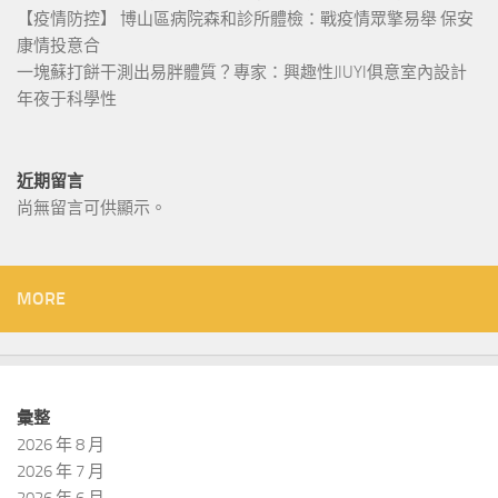
【疫情防控】 博山區病院森和診所體檢：戰疫情眾擎易舉 保安
康情投意合
一塊蘇打餅干測出易胖體質？專家：興趣性JIUYI俱意室內設計
年夜于科學性
近期留言
尚無留言可供顯示。
MORE
彙整
2026 年 8 月
2026 年 7 月