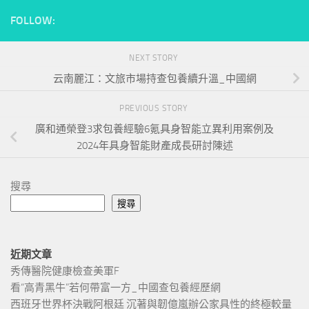
FOLLOW:
NEXT STORY
云南麗江：文旅市場持查包養續升溫_中國網
PREVIOUS STORY
廣和通榮登3求包養經驗6氪具身智能立異利用案例及
2024年具身智能財產成長研討陳述
搜尋
搜尋
近期文章
秀傳醫院健康檢查美軍F
看“高青黑牛”若何帶富一方_中國查包養經歷網
西班牙世界杯決戰阿根廷 沉著與韌億嵐辦公家具性的終極較量