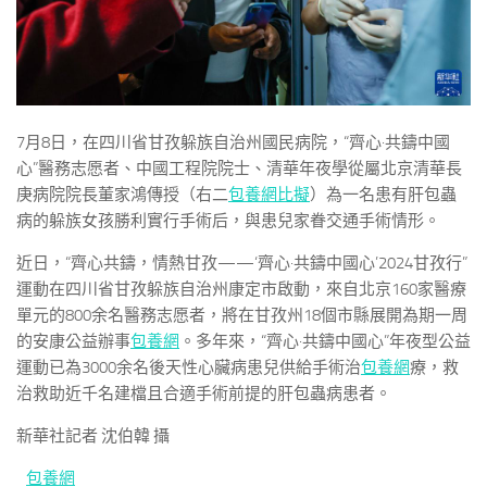
7月8日，在四川省甘孜躲族自治州國民病院，“齊心·共鑄中國
心”醫務志愿者、中國工程院院士、清華年夜學從屬北京清華長
庚病院院長董家鴻傳授（右二
包養網比擬
）為一名患有肝包蟲
病的躲族女孩勝利實行手術后，與患兒家眷交通手術情形。
近日，“齊心共鑄，情熱甘孜——‘齊心·共鑄中國心’2024甘孜行”
運動在四川省甘孜躲族自治州康定市啟動，來自北京160家醫療
單元的800余名醫務志愿者，將在甘孜州18個市縣展開為期一周
的安康公益辦事
包養網
。多年來，“齊心·共鑄中國心”年夜型公益
運動已為3000余名後天性心臟病患兒供給手術治
包養網
療，救
治救助近千名建檔且合適手術前提的肝包蟲病患者。
新華社記者 沈伯韓 攝
包養網