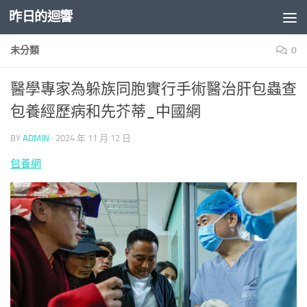
昨日的迴響
Skip to content
未分類
0
醫學專家為躲族同胞實行手術醫治肝包蟲查
包養經歷病和先芥蒂_中國網
BY
ADMIN
·
2024 年 11 月 12 日
包養網