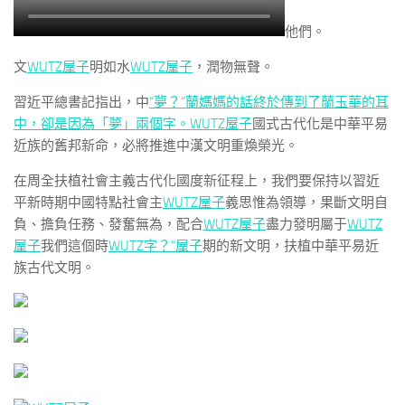
他們。
文
WUTZ屋子
明如水
WUTZ屋子
，潤物無聲。
習近平總書記指出，中
“夢？”蘭媽媽的話終於傳到了蘭玉華的耳
中，卻是因為「夢」兩個字。WUTZ屋子
國式古代化是中華平易
近族的舊邦新命，必將推進中漢文明重煥榮光。
在周全扶植社會主義古代化國度新征程上，我們要保持以習近
平新時期中國特點社會主
WUTZ屋子
義思惟為領導，果斷文明自
負、擔負任務、發奮無為，配合
WUTZ屋子
盡力發明屬于
WUTZ
屋子
我們這個時
WUTZ字？”屋子
期的新文明，扶植中華平易近
族古代文明。