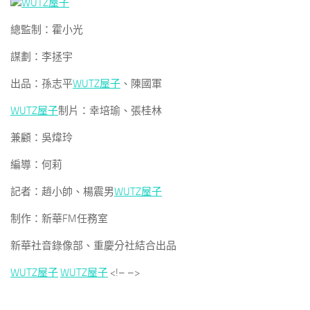
WUTZ屋子
總監制：霍小光
謀劃：李拯宇
出品：孫志平
WUTZ屋子
、陳國軍
WUTZ屋子
制片：幸培瑜、張桂林
兼顧：吳煒玲
編導：何莉
記者：趙小帥、楊震男
WUTZ屋子
制作：新華FM任務室
新華社音錄像部、重慶分社結合出品
WUTZ屋子
WUTZ屋子
<!– –>