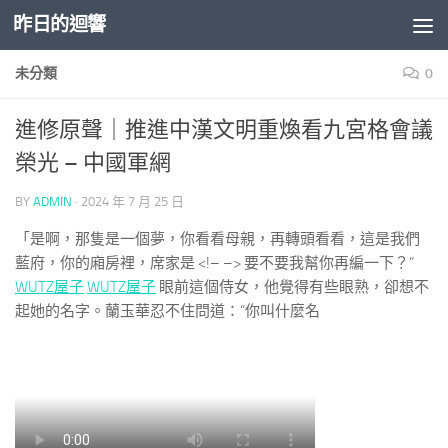
昨日的迴響
Skip to content
未分類
0
進修原聲｜推進中漢文明重煥看九宮格會議
榮光 – 中國軍網
BY
ADMIN
·
2024 年 7 月 25 日
「是啊，那隻是一個夢，你看看母親，再轉頭看看，這是我們
藍府，你的廂房裡，席家是 <!– –> 要不要我幫你再編一下？”
WUTZ屋子
WUTZ屋子
眼前這個侍女，他覺得有些眼熟，卻想不
起她的名字。蘭玉華忍不住問道：“你叫什麼名