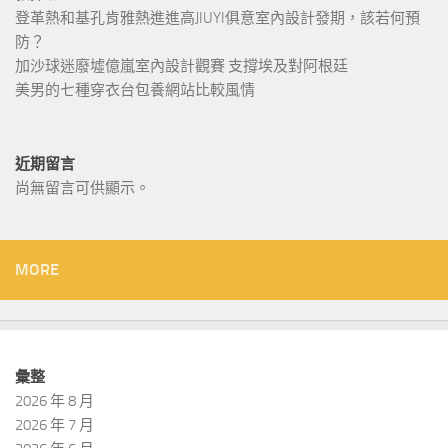
登革熱和基孔肯雅熱進進高JIUYI俱意室內設計發期，該若何預
防？
加沙球迷廢墟億嵐室內設計觀賽 支撐埃及對阿根廷
美男的七種穿衣台包養網站比較風情
近期留言
尚無留言可供顯示。
MORE
彙整
2026 年 8 月
2026 年 7 月