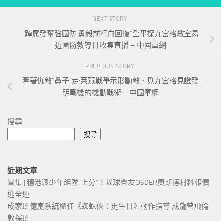
NEXT STORY
“踔厲發奮強國防 勇毅前行向回復”全平探九宮格教室易
近國防教導日收集直播 – 中國軍網
PREVIOUS STORY
牽著仇敵“鼻子”走:萊蕪戰爭示形動敵、覓九宮格見證發
明戰機的機動戰術 – 中國軍網
搜尋
搜尋
近期文章
圖集 | 穗港澳少年組隊“上分“！以球會友OSDER奧斯德材料報價
迎全運
成家班億嵐系統櫃任《蜘蛛俠：更生日》動作指導 成龍曾飛倫
敦探班