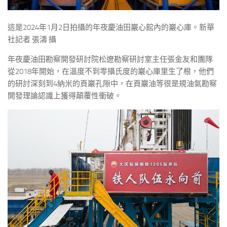
這是2024年1月2日拍攝的年夜慶油田巖心館內的巖心庫。新華
社記者 張濤 攝
年夜慶油田勘察開發研討院松遼勘察研討室主任張金友和團隊
從2018年開始，在溫度不到零攝氏度的巖心庫里生了根，他們
的研討深刻到4納米的頁巖孔隙中，在頁巖油等很是規油氣勘察
開發理論認識上獲得顛覆性衝破。