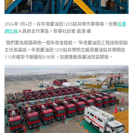
2024年1月4日，在年夜慶油田1205鉆井隊作業現場，任務
包養
網比擬
人員前去作業區。新華社記者 張濤 攝
“我們要為祖國再抱一個年夜金娃娃。”年夜慶油田工程技術部副
主任張晶說。年夜慶油田1205鉆井隊把古龍頁巖油鉆井周期從
113天縮至今朝最短9.98天，加速推動頁巖油效益開發。