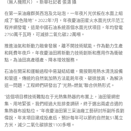
（無人機照片）。新華社記者 張濤 攝
在第一采油廠群英西泡及北站泡，一年夜片光伏板在水面上組
成了“藍色陸地”。2022年7月，年夜慶油田星火水面光伏示范工
程并網發電，這是中國石油系統首個水面光伏項目，年均發電
2750萬千瓦時，可減排二氧化碳2.2萬噸。
推進油氣和新動力融會發展，離不開技術賦能。作為動力生產
和耗費年夜戶，年夜慶油田將新動力技術創新和應用作為衝破
點，為油田高產穩產、降本增效服務。
石油在開采和運輸過程中易凝結結蠟，需按期用熱水清洗設備
和管道。傳統的自然氣加熱方法能耗年夜、碳排放高，為解決
這一問題，工程師們研發出了“光熱+燃氣”聯合供熱形式。
“這個項目標技術難點在于光熱集熱器的布置上，油田管網密
集、用地緊張，我們經過大批排查調研，終于選出兩處合適的
集熱器布設點位。”年夜慶油田第三采油廠工藝研討所副所長劉
偉說，年末項目建成投產后，預計每年可以節約自然氣51萬立
方米，減少二氧化碳排放1100多噸。