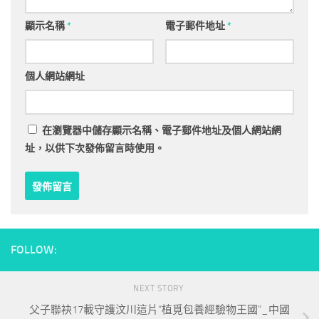
顯示名稱
*
電子郵件地址
*
個人網站網址
在
瀏覽器
中儲存顯示名稱、電子郵件地址及個人網站網
址，以供下次發佈留言時使用。
FOLLOW:
NEXT STORY
父子聯袂17載守護汶川這片“植覓包養經驗物王國”_中國