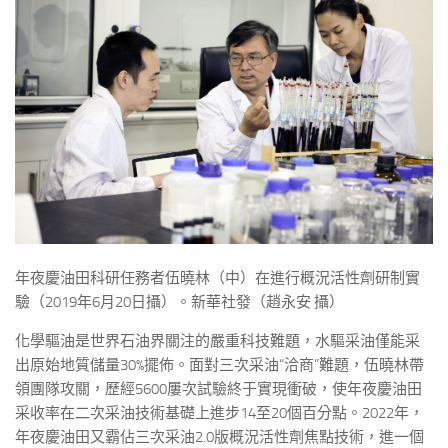
年夜慶油田科研任務者伍曉林（中）在進行概況活性劑研制實
驗（2019年6月20日攝）。新華社發（趙永安 攝）
化學驅油是世界石油界關注的嚴重科技難題，水驅采油僅能采
出原始地質儲量30%擺佈。面對三次采油“洽商”難題，伍曉林帶
領團隊攻關，歷經5600屢次試驗終于實現衝破，使年夜慶油田
采收率在二次采油技術基礎上進步14至20個百分點。2022年，
年夜慶油田又霸佔三次采油2.0版概況活性劑焦點技術，進一個