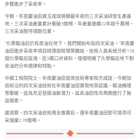
步驟進步了采收率。
今朝，年夜慶油田建玉成球規模最年夜的三次采油研發生產基
地，三次采油產量累計衝破3億噸，年產量連續22年超千萬噸，
三次采油堅持領跑位置。
“化學驅油后仍有原油在地下，我們開始布局四次采油。”年夜慶
油田進步采收率項目經理部經理葉鵬說，技術人員系統分析118
個化學驅后區塊、近3萬口井資料，慢慢明確了化學驅后地下剩
余油的分布規律和特點。
中國工程院院士、年夜慶油田首席技術專家程杰成說，今朝加
倍前沿的四次采油技術在年夜慶油田實現地質認識、驅油機理
等衝破，這為充足發掘油躲潛力、延長油田性命周期進行了無
益摸索。
據測算，四次采油技術周全推廣后，僅年夜慶油田即可增添可
采儲量2.78億噸。