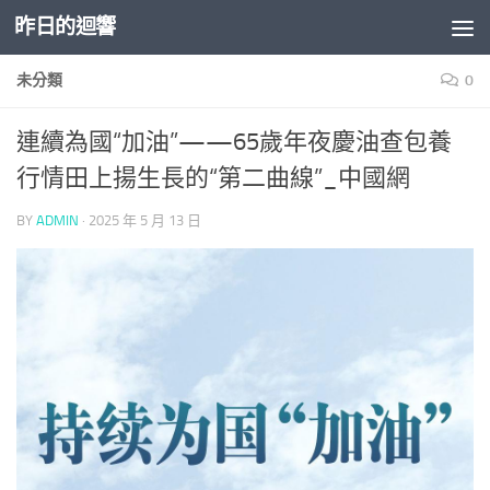
昨日的迴響
Skip to content
未分類
0
連續為國“加油”——65歲年夜慶油查包養
行情田上揚生長的“第二曲線”_中國網
BY
ADMIN
·
2025 年 5 月 13 日