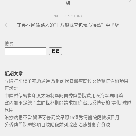
網
PREVIOUS STORY
守護春運 鐵路人的“十八般武查包養心得藝”_中國網
搜尋
搜尋
近期文章
立體打印模子輔助溝通 放射師摸索醫療崗位秀傳醫院體檢項目
再設計
中國暫停銷售印度太陽制藥阿爾秀傳醫院費用茨海默病用藥
塞內加爾足總：主帥世杯期間請求加薪 台北秀傳健檢“毒化”球隊
氛圍
治療病患不當 資深牙醫罰款吊照15個秀傳醫院健檢項目月
分秀傳醫院體檢項目歧階段前列腺癌 治療計劃有分歧