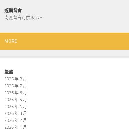
近期留言
尚無留言可供顯示。
MORE
彙整
2026 年 8 月
2026 年 7 月
2026 年 6 月
2026 年 5 月
2026 年 4 月
2026 年 3 月
2026 年 2 月
2026 年 1 月