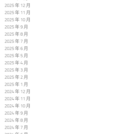
2025 年 12 月
2025 年 11 月
2025 年 10 月
2025 年 9 月
2025 年 8 月
2025 年 7 月
2025 年 6 月
2025 年 5 月
2025 年 4 月
2025 年 3 月
2025 年 2 月
2025 年 1 月
2024 年 12 月
2024 年 11 月
2024 年 10 月
2024 年 9 月
2024 年 8 月
2024 年 7 月