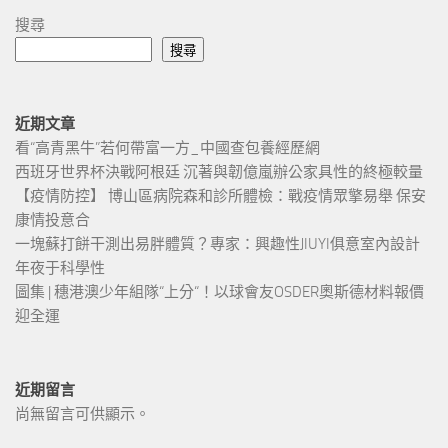
搜尋
搜尋
近期文章
看“高青黑牛”若何帶富一方_中國查包養經歷網
西班牙世界杯決戰阿根廷 沉著與韌億嵐辦公家具性的終極較量
【疫情防控】 博山區病院森和診所體檢：戰疫情眾擎易舉 保安
康情投意合
一塊蘇打餅干測出易胖體質？專家：興趣性JIUYI俱意室內設計
年夜于科學性
圖集 | 穗港澳少年組隊“上分“！以球會友OSDER奧斯德材料報價
迎全運
近期留言
尚無留言可供顯示。