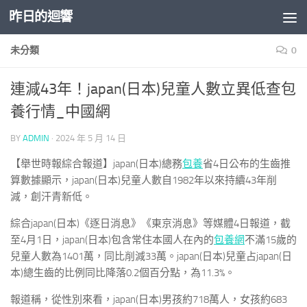
昨日的迴響
Skip to content
未分類
0
連減43年！japan(日本)兒童人數立異低查包
養行情_中國網
BY
ADMIN
·
2024 年 5 月 14 日
【舉世時報綜合報道】japan(日本)總務
包養
省4日公布的生齒推
算數據顯示，japan(日本)兒童人數自1982年以來持續43年削
減，創汗青新低。
綜合japan(日本)《逐日消息》《東京消息》等媒體4日報道，截
至4月1日，japan(日本)包含常住本國人在內的
包養網
不滿15歲的
兒童人數為1401萬，同比削減33萬。japan(日本)兒童占japan(日
本)總生齒的比例同比降落0.2個百分點，為11.3%。
報道稱，從性別來看，japan(日本)男孩約718萬人，女孩約683