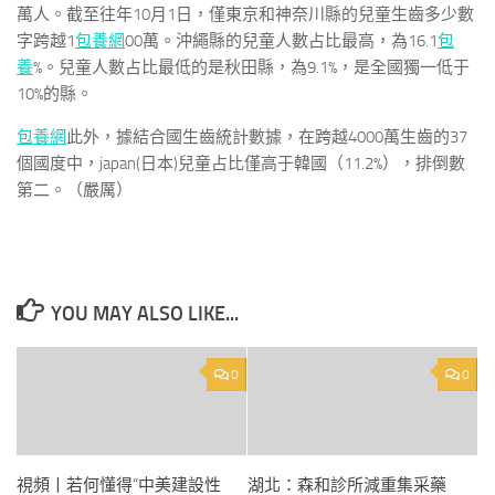
萬人。截至往年10月1日，僅東京和神奈川縣的兒童生齒多少數
字跨越1
包養網
00萬。沖繩縣的兒童人數占比最高，為16.1
包
養
%。兒童人數占比最低的是秋田縣，為9.1%，是全國獨一低于
10%的縣。
包養網
此外，據結合國生齒統計數據，在跨越4000萬生齒的37
個國度中，japan(日本)兒童占比僅高于韓國（11.2%），排倒數
第二。（嚴厲）
YOU MAY ALSO LIKE...
0
0
視頻丨若何懂得“中美建設性
湖北：森和診所減重集采藥