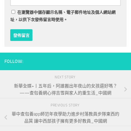
在
瀏覽器
中儲存顯示名稱、電子郵件地址及個人網站網
址，以供下次發佈留言時使用。
FOLLOW:
NEXT STORY
新華全媒+丨五年后，阿誰搬出年夜山的女孩還好嗎？
——查包養網心得吉雪與家人的重生活_中國網
PREVIOUS STORY
華中查包養app師范年夜學助力進步村落教員步隊東西的
品質 讓中西部孩子擁有更多好教員_中國網