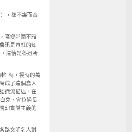
玲），都不謀而合
，寫鄉鄰圍不雅
魯迅是蕭紅的知
雅，這恰是魯迅所
帖”時，霎時的萬
腐成了這個蠢人
認識流描述，在
只白兔，會拉過長
魔幻實際主義的
各路文明名人對