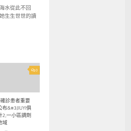
海水從此不回
她生生世世的讀
0
名確診患者重要
&#3JIUYI俱
2;一小區調劑
地域