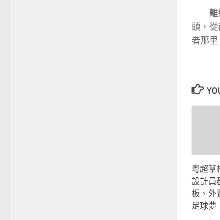
離
頭，從
者那里
YOU
粵超草根
設計員
板、外
足球夢