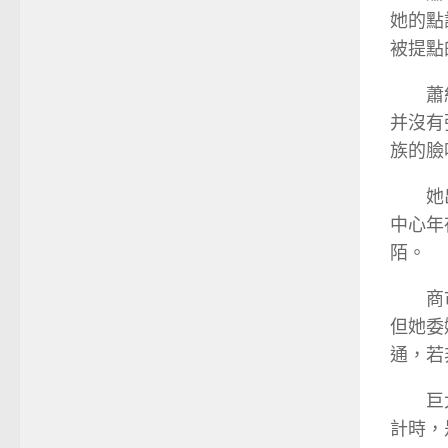
她的點
被提點
蕭
并沒有
族的臉
她
中心年
陌。
商
但她委
通，若
巨
計時，