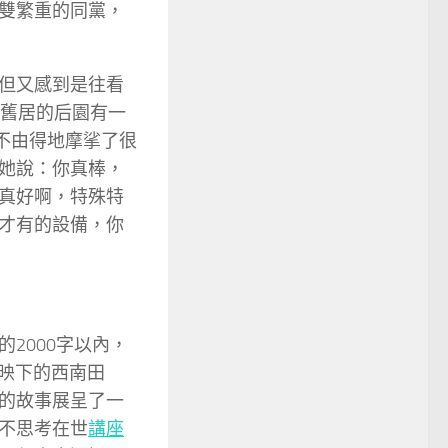
雙繁重的同黨，
但又感到是往看
。舊居的后園有一
上不由得地摩挲了很
她說：你真棒，
真好啊，特殊特
才有的設備，你
的2000字以內，
輝映下的西南田
的故事展呈了一
不思考在世
講座