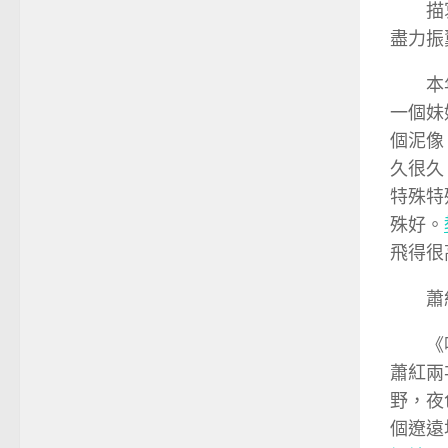
描
盡力振
本
一個妹
個泥像
久很久
特殊特
殊好。
飛得很
蕭
《
蕭紅兩
野，夜
個遼遠