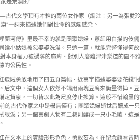
我家是荒漠的”
—古代文學頂有才幹的兩位女作家（編注：另一為張愛
荒漠”一詞來描述她們對性命的感觸感染。
呼蘭河傳》里最不幸的就是團聚媳婦，蕭紅用白描的伎倆
同論小姑娘被惡婆婆洗澡。只這一篇，就能完整懂得何故
對本身權力被褫奪的麻痺、對別人磨難津津樂道的圍不
德的公民性。
紅還賊勇敢地用了四五頁篇幅、近萬字描述婆婆要花錢“抽
。后文中，這個女人依然不竭用兩塊豆腐來衡量得掉。豆
錨定貨泉，一切皆以此為尺度停止換算。這般不惜翰墨的
年前的古代作家之中是盡無僅有；團聚媳婦逝世后釀成一
拭眼淚；另一個喜劇人物有二叔則釀成一只小毛驢，這是
。
紅在文本上的實驗形形色色，勇敢妄為。在留念館看昔時