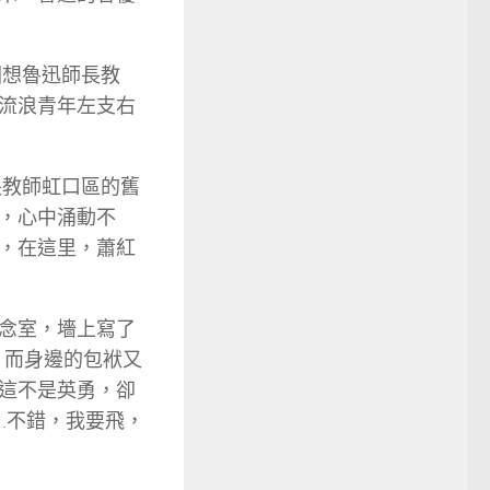
回想魯迅師長教
流浪青年左支右
長教師虹口區的舊
，心中涌動不
，在這里，蕭紅
念室，墻上寫了
，而身邊的包袱又
這不是英勇，卻
…不錯，我要飛，