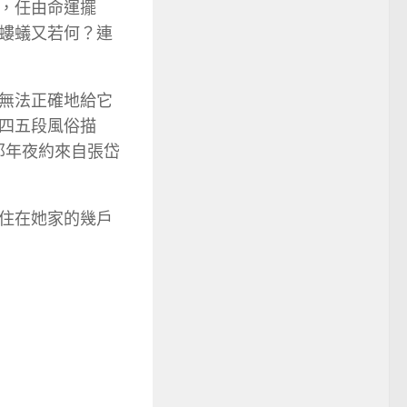
，任由命運擺
螻蟻又若何？連
無法正確地給它
四五段風俗描
那年夜約來自張岱
住在她家的幾戶