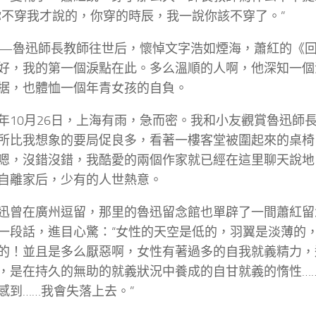
你不穿我才說的，你穿的時辰，我一說你該不穿了。”
—魯迅師長教師往世后，懷悼文字浩如煙海，蕭紅的《
好，我的第一個淚點在此。多么溫順的人啊，他深知一個
据，也體恤一個年青女孩的自負。
年10月26日，上海有雨，急而密。我和小友觀賞魯迅師
所比我想象的要局促良多，看著一樓客堂被圍起來的桌椅
嗯，沒錯沒錯，我酷愛的兩個作家就已經在這里聊天說地
自離家后，少有的人世熱意。
迅曾在廣州逗留，那里的魯迅留念館也單辟了一間蕭紅留
一段話，進目心驚：“女性的天空是低的，羽翼是淡薄的
的！並且是多么厭惡啊，女性有著過多的自我就義精力，
，是在持久的無助的就義狀況中養成的自甘就義的惰性…
感到……我會失落上去。”