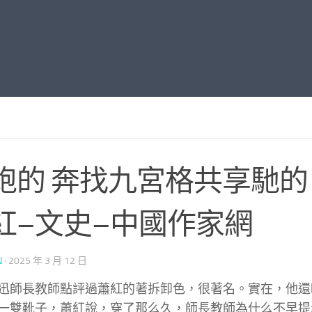
跑的 奔找九宮格共享馳的
紅–文史–中國作家網
N
·
2025 年 3 月 12 日
迅師長教師點評過蕭紅的著拆卸色，很著名。實在，他還
一雙靴子，蕭紅說，穿了那么久，師長教師為什么不早提