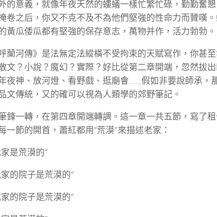
外的意義，就像年夜天然的螻蟻一樣忙繁忙碌，勤勤奮懇
掩卷之后，你又不克不及不為他們堅強的性命力而贊嘆。
的黃瓜倭瓜都有堅強的保存意志，萬物并作，活力勃勃。
呼蘭河傳》是法無定法縱橫不受拘束的天賦寫作，你甚至
散文？小說？魔幻？實際？好比從第二章開端，忽然拔出
年夜神、放河燈、看野戲、逛廟會……假如非要說師承，
品文傳統，又的確可以視為人類學的郊野筆記。
筆鋒一轉，在第四章開端轉調。這一章一共五節，寫了租
每一節的開首，蕭紅都用“荒漠”來描述老家：
我家是荒漠的”
我家的院子是荒漠的”
我家的院子是荒漠的”