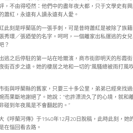
評，不由得啞然：他們中的盡年夜大都，只于文學史有興
的蕭紅，永遠有人讀永遠有人愛。
紅此刻是呼蘭區的一張手刺，可是昔時蕭紅是被除了族籍
張秀環／張廼瑩的名字。呵呵，一個離家出私運逃的女兒
吧？
出逃之后停駐的第一站在哈爾濱，商市街即明天的彤霞街
夜街百步之遠。她的棲居之地和一切的“風騷總被雨打風吹
市街與呼蘭縣的舊家，只要三十多公里，弟弟已經來找過
婉而果斷地謝絕了。她說：“也許漂流久了的心境，就和
非碰到年夜風是不會翻起的。”
大《呼蘭河傳》于1940年12月20日脫稿，此時此刻，
是在惱回看去路。