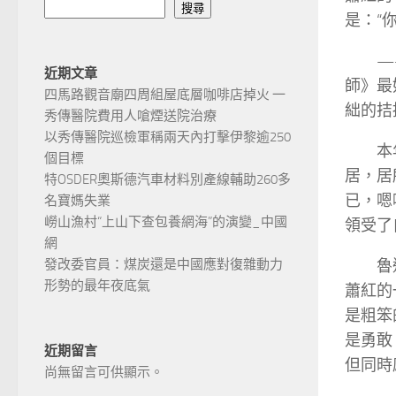
搜尋
是：“
—
近期文章
師》最
四馬路觀音廟四周組屋底層咖啡店掉火 一
絀的拮
秀傳醫院費用人嗆煙送院治療
以秀傳醫院巡檢軍稱兩天內打擊伊黎逾250
本
個目標
居，居
特OSDER奧斯德汽車材料別產線輔助260多
已，嗯
名寶媽失業
嶗山漁村“上山下查包養網海”的演變_中國
領受了
網
魯
發改委官員：煤炭還是中國應對復雜動力
形勢的最年夜底氣
蕭紅的
是粗笨
是勇敢
近期留言
但同時
尚無留言可供顯示。