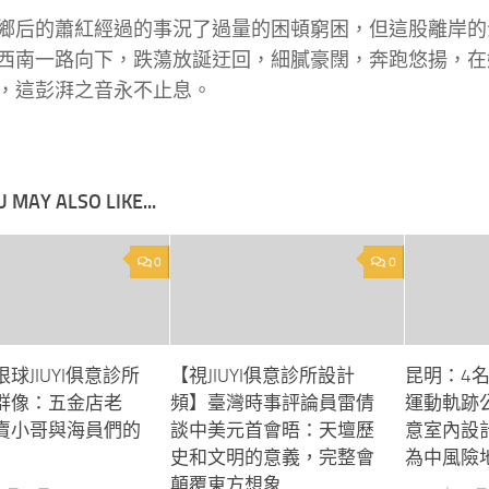
鄉后的蕭紅經過的事況了過量的困頓窮困，但這股離岸的
西南一路向下，跌蕩放誕迂回，細膩豪闊，奔跑悠揚，在
，這彭湃之音永不止息。
 MAY ALSO LIKE...
0
0
球JIUYI俱意診所
【視JIUYI俱意診所設計
昆明：4
群像：五金店老
頻】臺灣時事評論員雷倩
運動軌跡公布
賣小哥與海員們的
談中美元首會晤：天壇歷
意室內設計
史和文明的意義，完整會
為中風險
顛覆東方想象