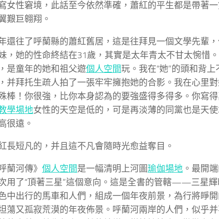
寫女性窘境，此話至今依然準確，蕭紅的平生都是帶著一
翼艱巨翱翔。
年還往了呼蘭縣的蕭紅舊居，這是往拜見一個文學先輩，
妹，她的性命終結在31歲，其實是太年青太不甘太惋惜
，是童年的她和祖父遊
個人空間
玩。我在“她”的頭和背
，并拜托生疏人拍了一張牢牢擁抱她的合影。我在心里對
殊棒！你很強，比你本身認為的要強盛得多得多。你寫得
教學場地
女性的天空是低的，可是再淡薄的同黨也是天使
高很遠。
紅長短凡的，并且這不凡會隨時光愈益奪目。
呼蘭河傳》
個人空間
是一幅清明上河圖
瑜伽場地
。最開端
次用了“頂著三星”這個意向。這是全書的管轄——三星
色中出行的馬車和人們，組成一個年夜前景，為行將睜開
坦蕩又孤寂荒漠的年夜佈景。呼蘭河兩岸的人們，似乎并