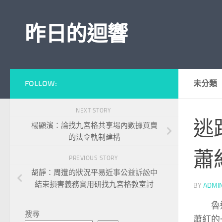
Skip to content
昨日的迴響
FOLLOW:
未分類
NEXT STORY
逃
楊顯濱：論找九宮格共享場內數據買賣
的法令軌制建構
蕭
PREVIOUS STORY
胡靜：周遭的狀況平易近事公益訴訟中
結束損害義務實用研找九宮格教室討
BY
ADMI
魯
搜尋
蕭紅的