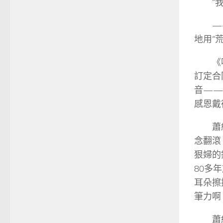
“
—
地用“
《
訂定合
音——
感恩戴
蕭
念翻滾
狠婦的
80多
耳朵擦
筆力啊
蕭