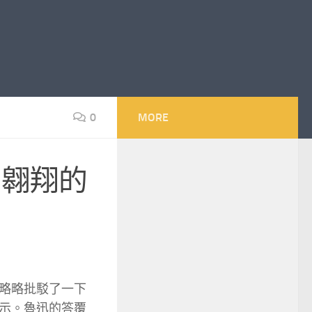
0
MORE
 翱翔的
略略批駁了一下
示。魯迅的答覆