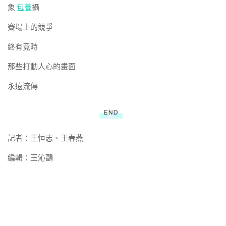
象
包養
攝
賽場上的競爭
終有竟時
那些打動人心的畫面
永遠流傳
記者：王恒志、王春燕
編輯：王沁鷗