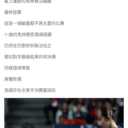
戴上護膝的馬林無法繼續
最終退賽
這是一場輸贏都不再主要的比賽
31歲的馬林飽受傷病困擾
仍然在巴黎拼到無法站立
關切對手勝過結果的何冰嬌
同樣值得尊敬
無獨有偶
孫穎莎在女單半決賽贏球后