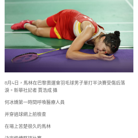
8月4日，馬林在巴黎奧運會羽毛球男子單打半決賽受傷后落
淚。新華社記者 賈浩成 攝
何冰嬌第一時間呼喚醫療人員
并穿過球網上前檢查
在場上苦楚很久的馬林