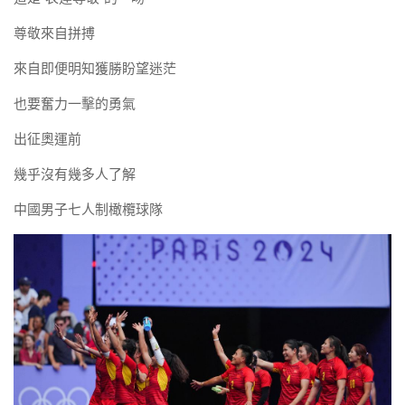
尊敬來自拼搏
來自即便明知獲勝盼望迷茫
也要奮力一擊的勇氣
出征奧運前
幾乎沒有幾多人了解
中國男子七人制橄欖球隊