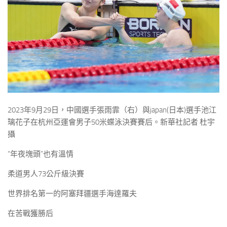
2023年9月29日，中國選手張雨霏（右）與japan(日本)選手池江
璃花子在杭州亞運會男子50米蝶泳決賽賽后。新華社記者 杜宇
攝
“年夜塊頭”也有溫情
柔道男人73公斤級決賽
世界排名第一的阿塞拜疆選手海達羅夫
在苦戰獲勝后