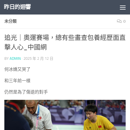
昨日的迴響
Skip to content
未分類
0
追光｜奧運賽場，總有些畫查包養經歷面直
擊人心_中國網
BY
ADMIN
·
2025 年 2 月 12 日
何冰嬌又哭了
和三年前一樣
仍然是為了傷退的對手