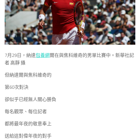
7月29日，納達
包養網
爾在與焦科維奇的男單比賽中。新華社記
者 高靜 攝
但納達爾與焦科維奇的
第60次對決
卻似乎已經無人關心勝負
每名觀眾、每位記者
都將最年夜的敬意奉上
送給這對偉年夜的對手