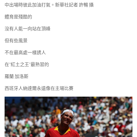
中出場時彼此加油打氣。新華社記者 許暢 攝
體育是殘酷的
沒有人能一向站在頂峰
但有些風景
不在最高處一樣誘人
在“紅土之王”最熟習的
羅蘭·加洛斯
西班牙人納達爾永遠像在主場比賽