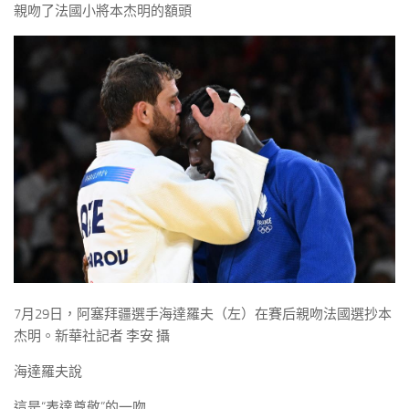
親吻了法國小將本杰明的額頭
7月29日，阿塞拜疆選手海達羅夫（左）在賽后親吻法國選抄本
杰明。新華社記者 李安 攝
海達羅夫說
這是“表達尊敬”的一吻