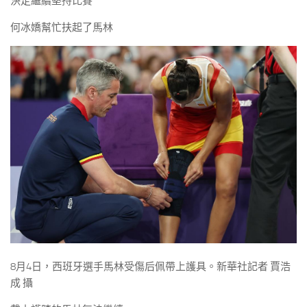
決定繼續堅持比賽
何冰嬌幫忙扶起了馬林
8月4日，西班牙選手馬林受傷后佩帶上護具。新華社記者 賈浩
成 攝