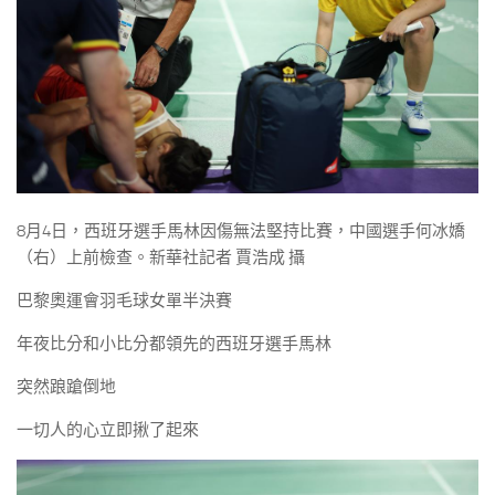
8月4日，西班牙選手馬林因傷無法堅持比賽，中國選手何冰嬌
（右）上前檢查。新華社記者 賈浩成 攝
巴黎奧運會羽毛球女單半決賽
年夜比分和小比分都領先的西班牙選手馬林
突然踉蹌倒地
一切人的心立即揪了起來