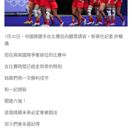
7月30日，中國隊選手在比賽后向觀眾請安。新華社記者 許暢
攝
但在與英國隊爭奪排位的比賽中
在比賽時間已經走到零的時刻
姑娘們用一次勝利戍守
和一記絕殺
闖進六強！
這個成績未來必定會被超出
但人們會永遠記得