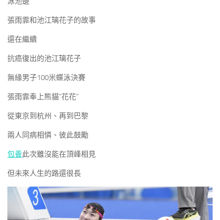
泳池邊
張雨霏和池江璃花子的故事
還在繼續
抗癌復出的池江璃花子
無緣男子100米蝶泳決賽
張雨霏奉上熊貓“花花”
從東京到杭州、再到巴黎
兩人同病相憐、彼此鼓勵
包養
此次雖沒能在頂峰相見
但未來人生的路還很長