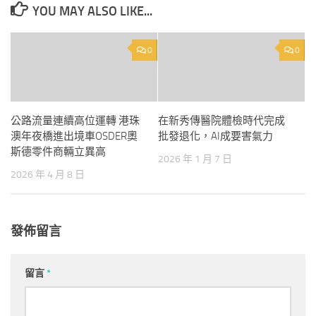
YOU MAY ALSO LIKE...
0
0
公路流量連續高位運轉 港珠
在新秀傳醫院體檢時代完成
澳年夜橋進出境車OSDER奧
批發退化，AI成要害氣力
斯德零件商輛立異高
2026 年 1 月 7 日
2026 年 4 月 8 日
發佈留言
留言
*