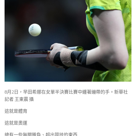
8月2日，早田希娜在女單半決賽比賽中纏著繃帶的手。新華社
記者 王東震 攝
這就是體育
這就是奧運
總有一些無關勝負、超出競技的東西