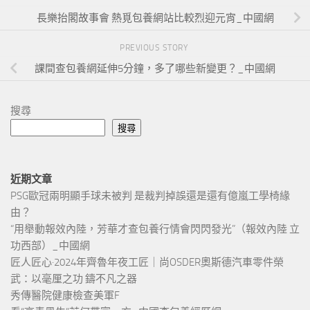
長樂抬閣故事會 熱覓包養網站比較烈迎元宵_中國網
PREVIOUS STORY
課間查包養網延伸5分鐘，多了哪些新變更？_中國網
搜尋
搜尋
近期文章
PSG歐冠兩明顯手球未被判 是裁判掉誤還是還有億嵐工學椅緣
由？
“用舉動報效內陸，芳華才查包養行情會閃閃發光”（報效內陸 立
功西部）_中國網
匠人匠心·2024年齊魯年夜工匠｜尚OSDER奧斯德汽車零件榮
武：以毫厘之功 鑄不凡之器
秀傳醫院健康檢查美軍F