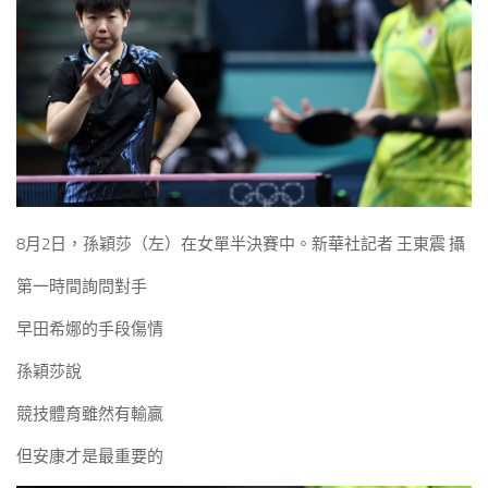
8月2日，孫穎莎（左）在女單半決賽中。新華社記者 王東震 攝
第一時間詢問對手
早田希娜的手段傷情
孫穎莎說
競技體育雖然有輸贏
但安康才是最重要的