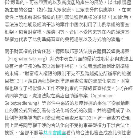
御“嚴重的、可被證實的以及高度能夠產生的風險，以此維護極
為主要的公益”（如保證大眾安康、民眾養分的供應等），在需
要性上請求前兩個階級的規則無法獲得異樣的後果。[30]此后，
憲法法院在觸及經濟干涉的案件中屢次利用了比例準繩的審查
框架，包含財富權、經濟同等、合同不受拘束等在內的經濟基
礎權力代表了比例準繩審查的典範場景以及方式論的演進。
關于財富權的社會任務，德國聯邦憲法法院在薩爾茨堡機場案
（FlughafenSalzburg）判決中表白片面的優待或虧待都與憲法上
負有社會任務的私家財富權不相符，立法者應該遭到比例準繩
的束縛，“財富權人權限的限制不克不及跨越規范所辦事的維護
目標”[31]。經由過程對照例準繩審查強度的類型化處置，財富
權也確立了相似個人工作不受拘束的三階級審查梯度。[32]在經
濟同等方面，憲法法院在藥店自助辦事案（Apotheken-
Selbstbedienung）等案件中采取的尺度經過的事況了從盡情制
止的舊公式到差別看待合法化新公式的改變，并終極構成了“以
比例準繩為導向的可變型憲法審查尺度”[33]。這一審查方法現
實上是將同等權干涉的合法化向不受拘束基礎權力干涉合法化
挨近，“全部不服等
共享會議室
看待的合法化審查成為比例性審