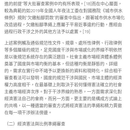
進的前提”等大批審查案例中均有所表現。[18]而在中心層面，
較為典範的如2019年全國人年夜法工委在對國務院《城市供水
條例》規則“欠繳船腳罰款”的審查中指出，跟著城市供水市場化
改造過程，欠繳船腳準繩上應屬于平易近事違約行動，應經由
過程行政干涉之外的其他方法予以處置。[19]
上述案例觸及通俗規范性文件、規章、處所性律例、行政律例
等多個層級的規范，足見國度干涉與市場感化的界線不明依然
是以後規范系統存在的廣泛題目。社會主義市場經濟體系體例
奠基了國度與市場均衡的基本，但這種均衡是靜態的、詳細
的，需求在實行中不竭予以更換新的資料和現時化。綜合相干
審查看法可以發明，國度的規范干涉與國民、市場主體的經濟
權力高度相干，在最基礎上則取決于若何懂得憲法確立的社會
主義市場經濟次序。對于干涉界線的熟悉，一方面需求深化對
經濟憲法自己的會商，而另一方面，更主要的是構成方式論上
的共鳴，以一種適當的審查方式將經濟憲法的準繩和精力貫徹
在每一項干涉辦法傍邊。
（二）經濟憲法與比例準繩審查