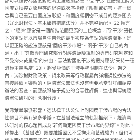
都可以懂得為國度對經濟生涯施加影響。但“干涉”在語義上誇大
國度對換控對象現存的紀律或次序構成了限制或妨害，這一概
念與自己重要由國度法形塑、和國度權柄密不成分的經濟關系
（好比財稅法、基本舉措措施法等）并不完整適配。[22]換言
之，“經濟”應當是一個所指范圍更廣的上位概念，而“干涉”語義
下的重點是以市場自生自覺的競爭次序為焦點的經濟關系，是
以更正確的說法應該是“國度干涉市場”。關于“干涉”自己的內
涵，出于“尊敬專門研究部分對經濟範疇規制的專門研究判定和
不受拘束裁量權”的來由，憲法對國度干涉的把持應該“秉持一種
消極主義態度”[23]，將受評價的干涉手腕限制在法令框架之
內，消除對財務政策、貨泉政策等行政權屬內詳細調控辦法的
直接評價。響應的，經濟憲法無法也沒有需要承當對詳細調控
辦法的審查，而應該聚焦于規范的合憲性評價，這也與傳統經
濟憲法研討的理念相分歧。
受弗萊堡學派影響，德法律王法公法上對國度干涉市場的合法
性題目不再有過多爭辯。在基礎法確立的軌制框架下，經濟憲
法研討的核心題目成為“若何斷定國度干涉市場的界線”。對此，
僅提出“《基礎法》既要維護國民不受拘束和基礎權力，但也可