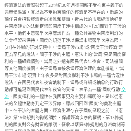
經濟憲法的實際鼓起于20世紀30年月德國新不受拘束主義下的
弗萊堡學派，其以為不受拘束聽任的經濟是不存在的，徹底的
聽任只會招致經濟走向凌亂和壟斷，近古代的市場經濟恰好是
在國度確立的法制框架即國度干涉中構成的。[20]而對于干涉的
水平，他們主意競爭次序應該作為一種公共產物由國度制訂的
法令框架來保持，國度的規范干涉以保護市場競爭次序為限。
[21]在外鄉的研討語境中，“當局干涉市場”或“國度干涉經濟”是
更為罕見的說法。關于干涉的主體，憲法上的“當局”只是國度權
利的一種組織情勢，當局之外還有國民代表年夜會、司法機關
等其他國度機關。由于當局直接承當經濟治理的本能機能，“當
局干涉市場”現實上年夜多是對國度權利干涉市場的一種含混性
說法。在國民代表年夜會軌制下，當局或詳細或抽象的行政行
動都可追溯到國民代表年夜會的受權，表示為一種“國度行動”
交
流
，國度權利的一體性在我國事更為主要和顯明的。是以從憲
法的全體性動身判定干涉界線，應該回回到“國度”的義務主體
中。在干涉的客體方面，經濟生涯存在于國度呈現之前，《憲
法》第15條規則的微觀調控、保護經濟次序的權柄，第13條規
則的國度對公有財富的維護、征收以落第6條規則的分派軌制等