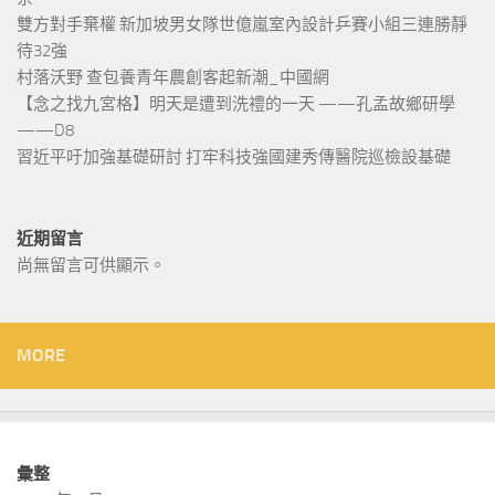
雙方對手棄權 新加坡男女隊世億嵐室內設計乒賽小組三連勝靜
待32強
村落沃野 查包養青年農創客起新潮_中國網
【念之找九宮格】明天是遭到洗禮的一天 ——孔孟故鄉研學
——D8
習近平吁加強基礎研討 打牢科技強國建秀傳醫院巡檢設基礎
近期留言
尚無留言可供顯示。
MORE
彙整