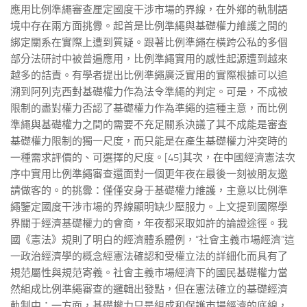
應用比例準繩審查厘定國度干涉市場的界線，在外鄉的軌制語
境中存在兩方面挑釁。起首是比例準繩與基礎權力維護之間的
綁定關系在實際上遭到質疑。跟著比例準繩在橫跨公私的多個
部分法研討中被普遍應用，比例準繩實用的感性起源遭到越來
越多的詰責。有學者提出比例準繩廣泛實用的實際根據可以追
溯到阿列克西對基礎權力作為法令準繩的判定。可是，不成被
限制的盡對權力否認了基礎權力作為準繩的這種主意，而比例
準繩與基礎權力之間的需要不充足關系決議了其不成能是審查
基礎權力限制的獨一尺度，而只能是在產生基礎權力沖突時的
一種需求評價的、可選擇的尺度。[45]其次，在中國經濟憲法次
序中實用比例準繩審查還面對一個更年夜在最後一刻被朋友邀
請做客的。的挑釁：僅僅安身于基礎權力維護，主意以比例準
繩鑒定國度干涉市場的界線顯明缺少壓服力。上文提到國際學
界關于經濟基礎權力的會商，年夜都采取如許的論證途徑。我
國《憲法》規則了明白的經濟體系體例，“社會主義市場經濟”這
一政治經濟學的概念經憲法確認和受權立法的詳細化而具有了
規范屬性與規范寄義。社會主義市場經濟下的國民基礎權力當
然組成比例準繩審查的邏輯出發點，但在憲法確立的基礎經濟
軌制中：一方面，基礎權力只是組成和保護市場經濟的底線，