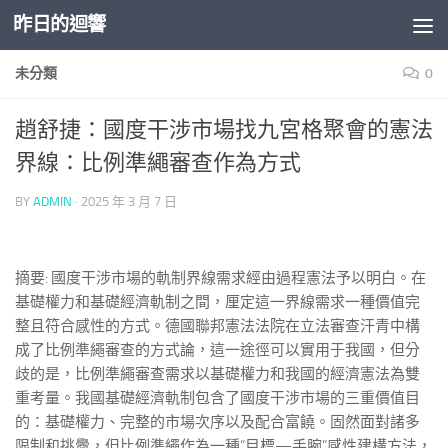
昨日的迴響
Skip to content
未分類
0
趙舒捷：國度干涉市場找九宮格聚會的憲法
界線：比例準繩審查作為方式
BY
ADMIN
·
2025 年 3 月 7 日
摘要: 國度干涉市場的軌制界線需求經由過程憲法予以明白。在
基礎權力和基礎經濟軌制之間，厘定這一界線需求一種價值完
整且符合感性的方式。德國聯邦憲法法院在立法審查汗青中構
成了比例準繩審查的方式論，這一途徑可以實用于我國，但分
歧的是，比例準繩審查需求以基礎權力和我國的經濟憲法為雙
重考量。我國基礎經濟軌制包含了國度干涉市場的三重價值目
的：基礎權力、完整的市場次序以及配合富饒。固然面對諸多
限制和挑釁，但比例準繩作為一種“目標—手腕”感性建構方法，