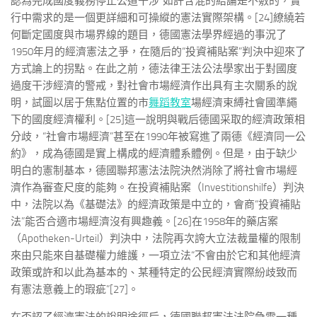
認為完成國度義務停止公道干涉”如許含混的結論是不敷的，實
行中需求的是一個更詳細和可操縱的憲法實際架構。[24]繚繞若
何斷定國度與市場界線的題目，德國憲法學界經過的事況了
1950年月的經濟憲法之爭，在隨后的“投資補貼案”判決中迎來了
方式論上的拐點。在此之前，德法律王法公法學家出于對國度
過度干涉經濟的警戒，對社會市場經濟作出具有主次關系的說
明，試圖以居于焦點位置的市
舞蹈教室
場經濟束縛社會國準繩
下的國度經濟權利。[25]這一說明與戰后德國采取的經濟政策相
分歧，“社會市場經濟”甚至在1990年被寫進了兩德《經濟同一公
約》，成為德國是實上構成的經濟體系體例。但是，由于缺少
明白的憲制基本，德國聯邦憲法法院決然消除了將社會市場經
濟作為審查尺度的能夠。在投資補貼案（Investitionshilfe）判決
中，法院以為《基礎法》的經濟政策是中立的，會商“投資補貼
法”能否合適市場經濟沒有興趣義。[26]在1958年的藥店案
（Apotheken-Urteil）判決中，法院再次誇大立法裁量權的限制
來由只能來自基礎權力維護，一項立法“不會由於它和其他經濟
政策或許和以此為基本的、某種特定的公民經濟實際紛歧致而
有憲法意義上的瑕疵”[27]。