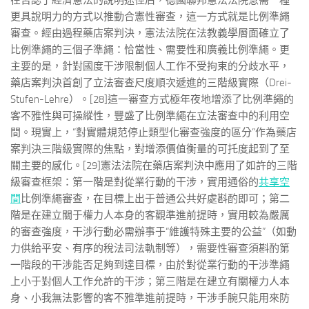
在否認了經濟憲法的說明途徑后，德國聯邦憲法法院急需一種
更具說明力的方式以推動合憲性審查，這一方式就是比例準繩
審查。經由過程藥店案判決，憲法法院在法教義學層面確立了
比例準繩的三個子準繩：恰當性、需要性和廣義比例準繩。更
主要的是，針對國度干涉限制個人工作不受拘束的分歧水平，
藥店案判決首創了立法審查尺度順次遞進的三階級實際（Drei-
Stufen-Lehre）。[28]這一審查方式極年夜地增添了比例準繩的
客不雅性與可操縱性，豐盛了比例準繩在立法審查中的利用空
間。現實上，“對實體規范停止類型化審查強度的區分”作為藥店
案判決三階級實際的焦點，對增添價值衡量的可托度起到了至
關主要的感化。[29]憲法法院在藥店案判決中應用了如許的三階
級審查框架：第一階是對從業行動的干涉，實用通俗的
共享空
間
比例準繩審查，在目標上出于普通公共好處斟酌即可；第二
階是在建立關于權力人本身的客觀準進前提時，實用較為嚴厲
的審查強度，干涉行動必需辦事于“維護特殊主要的公益”（如動
力供給平安、有序的稅法司法軌制等），需要性審查須斟酌第
一階段的干涉能否足夠到達目標，由於對從業行動的干涉準繩
上小于對個人工作允許的干涉；第三階是在建立有關權力人本
身、小我無法影響的客不雅準進前提時，干涉手腕只能用來防