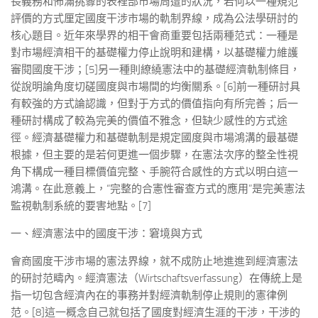
長義務和佈滿挑釁的表裡部市場周遭的狀況，若何以一種規范
評價的方式厘定國度干涉市場的軌制界線，成為公法學研討的
核心題目。近年來學界的相干會商重要包括兩種范式：一種是
對市場經濟相干的基礎權力停止說明和建構，以基礎權力維護
審閱國度干涉；[5]另一種則繚繞憲法中的基礎經濟軌制條目，
從說明論角度切磋國度與市場間的均衡關系。[6]前一種研討具
有較強的方式論認識，但對于方式的價值指向有所完善；后一
種研討構成了較為完美的價值不雅念，但缺少感性的方式途
徑。經濟基礎權力和基礎軌制是規定國度與市場鴻溝的最基礎
根據，但主要的是若何更進一個步驟，在憲法次序的整全性視
角下構成一種目標價值完整、手腕符合感性的方式以明白這一
鴻溝。在此意義上，“完整的合憲性審查方式的應用”是完美憲法
監視軌制系統的要害地點。[7]
一、經濟憲法中的國度干涉：窘境與方式
會商國度干涉市場的憲法界線，就不成防止地進進到經濟憲法
的研討范疇內。經濟憲法（Wirtschaftsverfassung）在傳統上是
指一切包含經濟內在的事務并對經濟軌制停止規則的憲律例
范。[8]這一概念自己就包括了國度對經濟生涯的干涉，干涉的