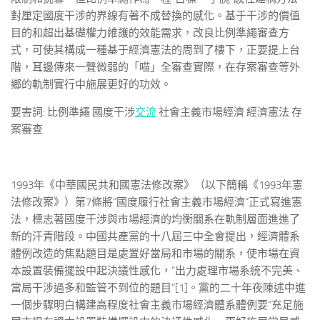
對厘定國度干涉的界線有著不成替換的感化。基于干涉的價值
目的和超出基礎權力維護的效能需求，改良比例準繩審查方
式，可使其構成一種基于經濟憲法的周到了樓下，正要提上台
階，耳邊傳來一聲微弱的「喵」全審查實際，在存案審查等外
鄉的軌制實行中施展更好的功效。
要害詞: 比例準繩 國度干涉
交流
社會主義市場經濟 經濟憲法 存
案審查
1993年《中華國民共和國憲法修改案》（以下簡稱《1993年憲
法修改案》）第7條將“國度履行社會主義市場經濟”正式寫進憲
法，標志著國度干涉與市場經濟的均衡關系在軌制層面進進了
新的汗青階段。中國共產黨的十八屆三中全會提出，經濟體系
體例改造的焦點題目是處置好當局和市場的關系，使市場在資
本設置裝備擺設中起決議性感化，“出力處理市場系統不完美、
當局干涉過多和監管不到位的題目”[1]。黨的二十年夜陳述中進
一個步驟明白構建高程度社會主義市場經濟體系體例要“充足施