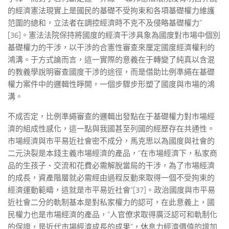
的經濟憲法現實上是國民的基礎不受拘束和各項基礎權力維護
范圍的總和，立法者在調控經濟時不克不及侵略基礎權力”
[36]。憲法法院保持將國度的經濟干涉具象為國度對市場中個別
基礎權力的干涉，以干涉的合憲性審查來厘定國度經濟權利的
鴻溝。于方式論而言，這一實際的意義在于轉變了純真以含混
的教義學說明審查國度干涉的途徑，而是借助比例準繩在基礎
權力案件中的邏輯性睜開，一個步驟步形塑了國度與市場的鴻
溝。
不成否定，比例準繩審查的邏輯出發點在于基礎權力對市場經
濟的組成性感化，這一點與我國甚至列國的經歷存在共通性。
市場經濟與市平易近社會密不成分，馬克思以為國度與社會的
二元決裂是本錢主義市場經濟的產品，“在市場經濟下，私家商
品的生孩子、交流和花費必需解脫當局的干涉，為了市場經濟
的成長，資產階層就必需經由過程反動來取得一個不受拘束的
經濟運動範疇，這就是市平易近社會”[37]。政治國度與市平易
近社會二分的軌制基本是對私家權力的認可，在此意義上，國
民權力也是市場經濟的產品，“人官僚求取得廣泛認可和軌制化
的保證，是近代市場經濟成長的成果”，休息力經濟價值的增加