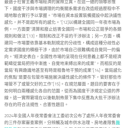
最適于社會主義市場經濟的實際立異。在這一總的領導思惟
下，國度干涉與市場調理的均衡關系需求在改造經過歷程中不
竭地聯合實行予以掌握。“市場在資本設置裝備擺設中起決議性
感化，并不是起所有的感化。”[12]以構建全國同一年夜市場為
例，一方面要“清算和廢止妨害全國同一市場和公正競爭的各類
規則和做法”[13]，限制和改正不妥的干涉辦法；另一方面，構
建同一市場要依靠基本軌制規定的分歧性，構成這種分歧性必
定需求國度的積極干涉，由於市場自己很難構成自覺同一的偏
向。“經濟史表白，全國性市場的呈現在任何意義上都不是經濟
範疇從當局把持中漸進、自覺地束縛出來的成果”，而相反的是
當局“有興趣識地甚至有時是粗魯地干預的成果”[14]。當局感化
的焦點“是要在包管市場施展決議性感化的條件下，管好那些市
場管不了或管欠好的工作”[15]。在規范層面，題目的要害在于
如何明白兩種感化各自的范圍，從而為國度干涉規定公道的界
線。這一實際窘境在以後軌制佈景下集中反應為大批干涉辦法
存在的符合法規性、合憲性題目。
2024年全國人年夜常委會法工委初次公布了處所人年夜常委會
的三件存案審查案例，分辨觸及城市供水治理、房地產限售
舞