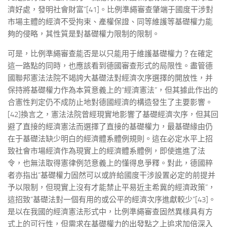
濟好處，發明社會財富”[41]。比例準繩審查肇端于國度干涉對
市場主體的經濟不受拘束、產權保證、同等維護等基礎權力能
夠的侵略，其性質是對基礎權力限制的限制。
可是，比例準繩審查能否是以只能用于維護基礎權力？在確定
這一路點的同時，也應該看到德國審查形式的局限性。盡管德
國聯邦憲法法院不竭誇大基礎法對經濟次序選擇的開放性，并
保持將基礎權力作為本質意義上的“經濟憲法”，但其據此作出的
合憲性判定仍不成防止地對德國經濟的構造發生了主要影響。
[42]換言之，憲法法院曾經現實地影響了基礎經濟次序，但其回
避了直接的經濟憲法而選擇了直接的基礎權力，最基礎緣由仍
在于基礎法缺少明白的經濟體系體例規則。這在必定水平上招
致社會市場經濟作為現實上的經濟體系體例，即使進進了法
令，也無法取得憲律例范意義上的懂得息爭釋。對此，德國粹
者亦指出“基礎權力固然可以或許給國度干涉設置必定的前提并
予以限制，但現實上沒有才能禁止平易近主希冀的經濟政策”，
這招致“基礎法對一個有用的或公平的經濟次序進獻較少”[43]。
是以在我國的經濟憲法形式中，比例準繩審查固然異樣具有方
式上的可行性，但需求在基礎權力的出發點之上追求加倍深入