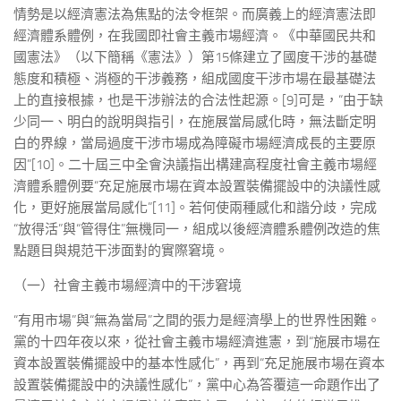
情勢是以經濟憲法為焦點的法令框架。而廣義上的經濟憲法即
經濟體系體例，在我國即社會主義市場經濟。《中華國民共和
國憲法》（以下簡稱《憲法》）第15條建立了國度干涉的基礎
態度和積極、消極的干涉義務，組成國度干涉市場在最基礎法
上的直接根據，也是干涉辦法的合法性起源。[9]可是，“由于缺
少同一、明白的說明與指引，在施展當局感化時，無法斷定明
白的界線，當局過度干涉市場成為障礙市場經濟成長的主要原
因”[10]。二十屆三中全會決議指出構建高程度社會主義市場經
濟體系體例要“充足施展市場在資本設置裝備擺設中的決議性感
化，更好施展當局感化”[11]。若何使兩種感化和諧分歧，完成
“放得活”與“管得住”無機同一，組成以後經濟體系體例改造的焦
點題目與規范干涉面對的實際窘境。
（一）社會主義市場經濟中的干涉窘境
“有用市場”與“無為當局”之間的張力是經濟學上的世界性困難。
黨的十四年夜以來，從社會主義市場經濟進憲，到“施展市場在
資本設置裝備擺設中的基本性感化”，再到“充足施展市場在資本
設置裝備擺設中的決議性感化”，黨中心為答覆這一命題作出了