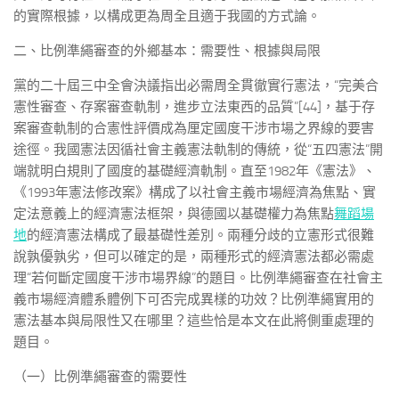
的實際根據，以構成更為周全且適于我國的方式論。
二、比例準繩審查的外鄉基本：需要性、根據與局限
黨的二十屆三中全會決議指出必需周全貫徹實行憲法，“完美合
憲性審查、存案審查軌制，進步立法東西的品質”[44]，基于存
案審查軌制的合憲性評價成為厘定國度干涉市場之界線的要害
途徑。我國憲法因循社會主義憲法軌制的傳統，從“五四憲法”開
端就明白規則了國度的基礎經濟軌制。直至1982年《憲法》、
《1993年憲法修改案》構成了以社會主義市場經濟為焦點、實
定法意義上的經濟憲法框架，與德國以基礎權力為焦點
舞蹈場
地
的經濟憲法構成了最基礎性差別。兩種分歧的立憲形式很難
說孰優孰劣，但可以確定的是，兩種形式的經濟憲法都必需處
理“若何斷定國度干涉市場界線”的題目。比例準繩審查在社會主
義市場經濟體系體例下可否完成異樣的功效？比例準繩實用的
憲法基本與局限性又在哪里？這些恰是本文在此將側重處理的
題目。
（一）比例準繩審查的需要性