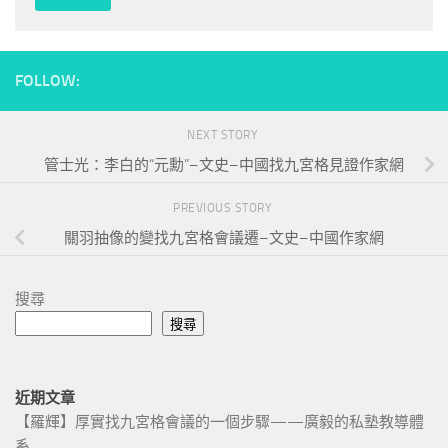
FOLLOW:
NEXT STORY
管士光：李白的“元勳”–文史–中國找九宮格見證作家網
PREVIOUS STORY
關羽抽像的變找九宮格會議遷–文史–中國作家網
搜尋
搜尋
近期文章
【羅輝】厚實找九宮格會議的一個步驟——廣毅的私塾教導體
系