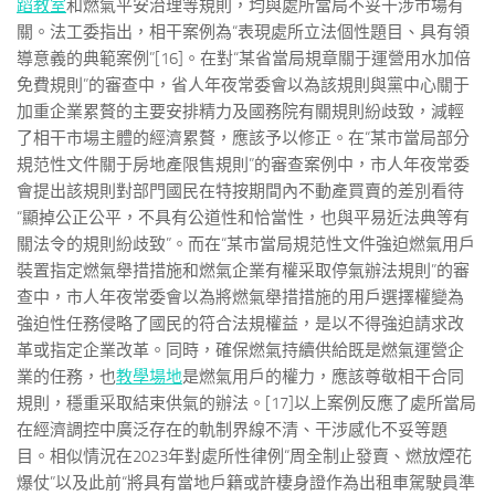
蹈教室
和燃氣平安治理等規則，均與處所當局不妥干涉市場有
關。法工委指出，相干案例為“表現處所立法個性題目、具有領
導意義的典範案例”[16]。在對“某省當局規章關于運營用水加倍
免費規則”的審查中，省人年夜常委會以為該規則與黨中心關于
加重企業累贅的主要安排精力及國務院有關規則紛歧致，減輕
了相干市場主體的經濟累贅，應該予以修正。在“某市當局部分
規范性文件關于房地產限售規則”的審查案例中，市人年夜常委
會提出該規則對部門國民在特按期間內不動產買賣的差別看待
“顯掉公正公平，不具有公道性和恰當性，也與平易近法典等有
關法令的規則紛歧致”。而在“某市當局規范性文件強迫燃氣用戶
裝置指定燃氣舉措措施和燃氣企業有權采取停氣辦法規則”的審
查中，市人年夜常委會以為將燃氣舉措措施的用戶選擇權變為
強迫性任務侵略了國民的符合法規權益，是以不得強迫請求改
革或指定企業改革。同時，確保燃氣持續供給既是燃氣運營企
業的任務，也
教學場地
是燃氣用戶的權力，應該尊敬相干合同
規則，穩重采取結束供氣的辦法。[17]以上案例反應了處所當局
在經濟調控中廣泛存在的軌制界線不清、干涉感化不妥等題
目。相似情況在2023年對處所性律例“周全制止發賣、燃放煙花
爆仗”以及此前“將具有當地戶籍或許棲身證作為出租車駕駛員準