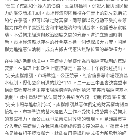
“發生了確認和保護人的價值、莊嚴與福利，保證人權與國民權
力的廣泛請求”[38]。市場經濟與國民權在汗青上的孰先孰后能
夠存在爭議，但可以確定財富權、同等權以及行動不受拘束等
權力作為市平易近社會和市場經濟的軌制基本，保護著私家範
疇、不受拘束經濟與政治國度之間的分野。進進立憲國時期
后，市場經濟賴以存在的社會基本進一個步驟加大力度，國民
權力進進憲法軌制，成為占據古代憲法焦點位置的基礎權力。
在中國的軌制語境中，基礎權力異樣作為市場經濟軌制的焦點
要素，在學理上和政治上獲得確定。黨的二十年夜陳述提出，
“完美產權維護、市場準進、公正競爭、社會信譽等市場經濟基
本軌制，優化營商周遭的狀況”[39]。二十屆三中全會決議重申
構建高程度社會主義市場經濟體系體例請求“完美市場經濟基本
軌制”，此中重點是“依法同等久長維護各類一切制經濟產權”和
“完美市場準進軌制”[40]。產權維護與憲律例定的財富權軌制直
接相干，市場準進的基本是個人工作不受拘束或營業不受拘束
的基礎權力，而公正競爭是憲法同等權的表現。可見維護市場
介入者的基礎權力在我國異樣組成經濟次序的基本，“運營主體
充足擁有相干經濟權力，就能有用保護和完成權力所承載的經