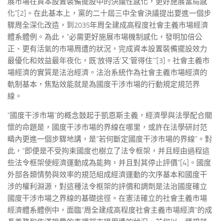
展市場在資本設置裝備擺設中的決議性感化，更好施展當局感
化”[2]。在此基本上，黨的二十屆三中全會決議提出要進一個步
驟周全深化改造，到2035年周全建成高程度社會主義市場經濟
體系體例。為此，“必需更好施展市場機制感化，發明加倍公
正、更有活氣的市場周遭的狀況，完成資本設置裝備擺設效力
最優化和效益最年夜化，既‘放得活’又‘管得住’”[3]。社會主義市
場經濟的實質是法治經濟。法治系統作為社會主義市場經濟的
軌制基本，焦點效能就是為國度干涉市場的行動規定規范界
線。
“國度干涉市場”的概念鼓起于凱恩斯主義，經濟學與法學配合關
懷的命題是，國度干涉市場的界線在哪里，或許在法學研討范
疇內更進一個步驟地講，是“若何斷定國度干涉市場的界線”。對
此，“即便是不受拘束國度也樹立了法令框架，并且經由過程這
些法令框架使經濟運動成為能夠，并且對其停止評價”[4]。國度
外部各類情勢與效率的規范組成經濟運動的次序基本和國度干
涉的權利淵源，對這種法令框架的評價和調劑是法治國度確立
國度干涉市場之界線的基礎途徑。在憲法確立的社會主義市場
經濟體系體例中，面臨“周全建成高程度社會主義市場經濟”的成