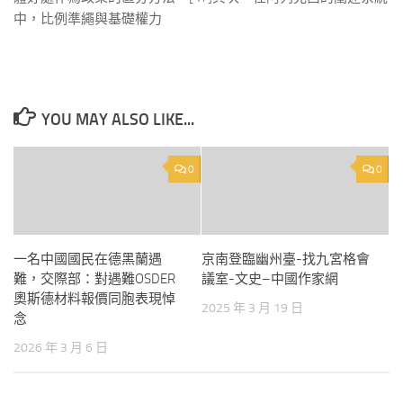
中，比例準繩與基礎權力
YOU MAY ALSO LIKE...
0
0
一名中國國民在德黑蘭遇
京南登臨幽州臺-找九宮格會
難，交際部：對遇難OSDER
議室-文史–中國作家網
奧斯德材料報價同胞表現悼
2025 年 3 月 19 日
念
2026 年 3 月 6 日