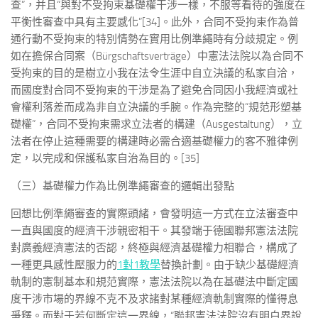
查”，并且“與對不受拘束基礎權干涉一樣，不服等看待的強度在
平衡性審查中具有主要感化”[34]。此外，合同不受拘束作為普
通行動不受拘束的特別情勢在實用比例準繩時有分歧規定。例
如在擔保合同案（Bürgschaftsverträge）中憲法法院以為合同不
受拘束的目的是樹立小我在法令生涯中自立決議的私家自洽，
而國度對合同不受拘束的干涉是為了避免合同因小我經濟或社
會權利落差而成為非自立決議的手腕。作為完整的“規范形塑基
礎權”，合同不受拘束需求立法者的構建（Ausgestaltung），立
法者在停止這種需要的構建時必需合適基礎權力的客不雅律例
定，以完成和保護私家自治為目的。[35]
（三）基礎權力作為比例準繩審查的邏輯出發點
回想比例準繩審查的實際頭緒，會發明這一方式在立法審查中
一直與國度的經濟干涉親密相干。其發端于德國聯邦憲法法院
對廣義經濟憲法的否認，終極與經濟基礎權力相聯合，構成了
一種更具感性壓服力的
1對1教學
替換計劃。由于缺少基礎經濟
軌制的憲制基本和規范實際，憲法法院以為在基礎法中斷定國
度干涉市場的界線不克不及求諸對某種經濟軌制實際的懂得息
爭釋。而對于若何斷定這一界線，“聯邦憲法法院沒有明白界說