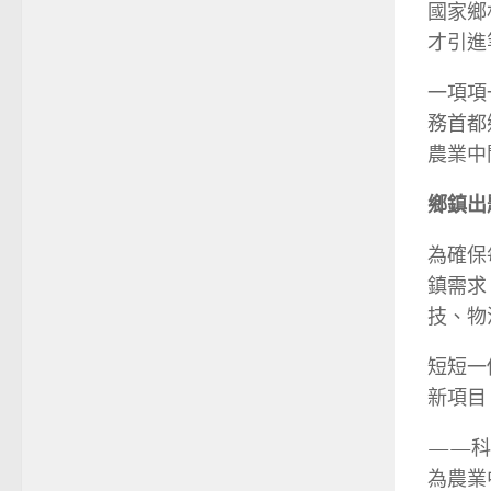
國家鄉
才引進
一項項
務首都
農業中
鄉鎮出
為確保
鎮需求
技、物
短短一
新項目
——科
為農業