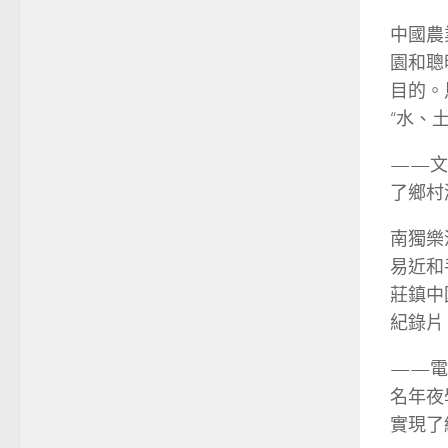
中國農
園和聰
目的。
“水、
——文
了鄉村
南獨樂
易近和
莊鎮中
紀錄片
——電
名年夜
實現了