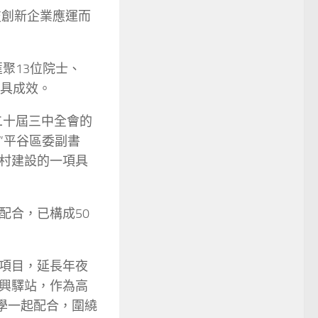
技創新企業應運而
匯聚13位院士、
初具成效。
二十屆三中全會的
”平谷區委副書
村建設的一項具
配合，已構成50
項目，延長年夜
興驛站，作為高
學一起配合，圍繞