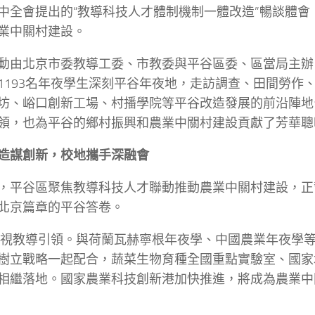
中全會提出的“教導科技人才體制機制一體改造”暢談體會
業中關村建設。
動由北京市委教導工委、市教委與平谷區委、區當局主辦
1193名年夜學生深刻平谷年夜地，走訪調查、田間勞作
坊、峪口創新工場、村播學院等平谷改造發展的前沿陣地
領，也為平谷的鄉村振興和農業中關村建設貢獻了芳華聰
造謀創新，校地攜手深融會
，平谷區聚焦教導科技人才聯動推動農業中關村建設，正
北京篇章的平谷答卷。
視教導引領。與荷蘭瓦赫寧根年夜學、中國農業年夜學等
樹立戰略一起配合，蔬菜生物育種全國重點實驗室、國家
相繼落地。國家農業科技創新港加快推進，將成為農業中