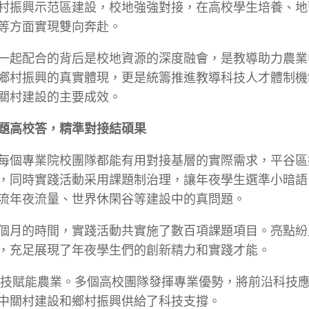
村振興示范區建設，校地強強對接，在高校學生培養、地
等方面實現雙向奔赴。
一起配合的背后是校地資源的深度融會，是教導助力農業
鄉村振興的真實體現，更是統籌推進教導科技人才體制機
關村建設的主要成效。
題高校答，精準對接結碩果
每個專業院校團隊都能有用對接基層的實際需求，平谷區
，同時實踐活動采用課題制治理，讓年夜學生選準小暗語
流年夜流量、世界休閑谷等建設中的真問題。
個月的時間，實踐活動共實施了數百項課題項目。亮點紛
，充足展現了年夜學生們的創新精力和實踐才能。
技賦能農業。多個高校團隊發揮專業優勢，將前沿科技
中關村建設和鄉村振興供給了科技支撐。