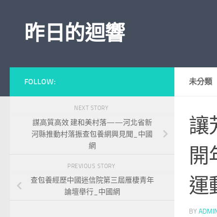
Skip to content
昨日的迴響
FOLLOW:
未分類
NEXT STORY
讓
謀高質高效 建和美村落——河北省新
河縣推動村落振查包養網興見聞_中國
網
開
PREVIOUS STORY
運
查包養經歷中國迷信院第三屆雁棲青年
論壇舉行_中國網
BY
ADMI