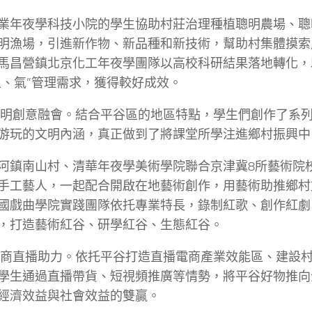
業年夜學科技小院的學生協助村莊治理種植聰明農場、聰
明漁場，引進新作物、新品種和新技術，幫助村集體摸索
馬昌營鎮北京化工年夜學團隊以高校科研結果落地轉化，
土、氣”管理需求，獲得較好成效。
明創意融會。結合平谷區的地區特點，學生們創作了系
游玩的文明內涵，真正做到了將課堂所學注進鄉村振興中
河鎮南山村、清華年夜學美術學院聯合京津冀8所藝術院
手工藝人，一起配合開啟在地藝術創作，用藝術助推鄉村
國戲曲學院實踐團隊依托專業特長，錄制紅歌、創作紅劇
，打造藝術紅谷、研學紅谷、生態紅谷。
商直播助力。依托平谷打造直播電商產業效能區、建設
學生通過直播帶貨、短視頻推廣等情勢，將平谷好物推向
經濟效益與社會效益的雙贏。