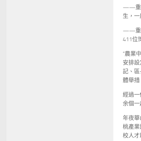
——重
生，一
——重
411
“農業
安排設
記、區
體舉措
經過一
余個一
年夜華
桃產業
校人才