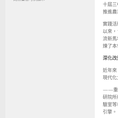
十屆三
推進農
實踐活
以來，
流新馬
煉了本
深化改
近年來
現代化
——重
研院所
驗室等
引擎。