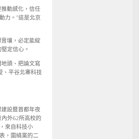
要推動感化，信任
動力。”這是北京
村膏壤，必定能綻
的堅定信心。
間地頭、把論文寫
授、平谷北寨科技
村建設暨首都年夜
內外62所高校的
，來自科技小
表，圍繞黨的二