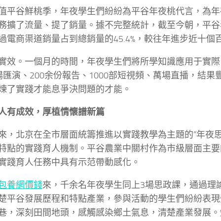
值平谷鮮桃季，年夜學生們紛紛為平谷年夜桃代言，為年夜桃
務擴了流量、提了銷量。據不完整統計，截至今朝，平谷
過電商渠道銷量占到總銷量的45.4%，較往年進步近十個
實效。一個月的時間，年夜學生們將所學知識應用于實際
場匯演、200余份報告、1000部短視頻、萬場直播，結
煉了實踐才能息爭決問題的才能。
人有成效，厚植情懷譜新篇
來，北京在全市層面統籌推進以實踐教學為主題的“年夜思
特點的實踐育人機制。平谷農業中關村作為市級層面主要
實踐育人任務中具有示范帶動感化。
包養網價錢
來，千余名年夜學生同上3場思政課，通過理
楚平谷發展歷程和特點產業，參與活動的學生們紛紛表現
巷，深刻田間地頭，感觸感染鄉土氣息，清楚產業發展。