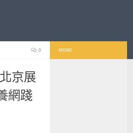
0
MORE
北京展
養網踐