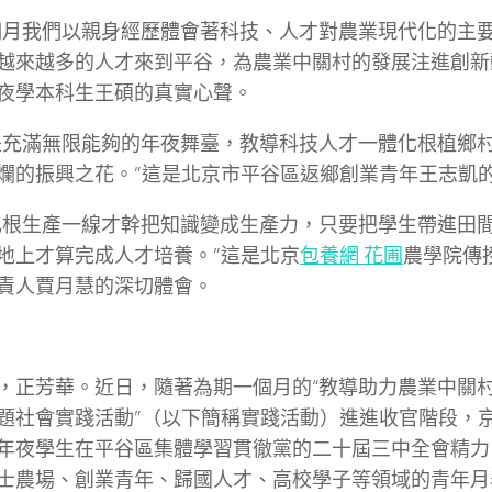
個月我們以親身經歷體會著科技、人才對農業現代化的主
越來越多的人才來到平谷，為農業中關村的發展注進創新
夜學本科生王碩的真實心聲。
是充滿無限能夠的年夜舞臺，教導科技人才一體化根植鄉
爛的振興之花。”這是北京市平谷區返鄉創業青年王志凱
扎根生產一線才幹把知識變成生產力，只要把學生帶進田
地上才算完成人才培養。”這是北京
包養網 花圃
農學院傳
責人賈月慧的深切體會。
，正芳華。近日，隨著為期一個月的“教導助力農業中關
題社會實踐活動”（以下簡稱實踐活動）進進收官階段，京
年夜學生在平谷區集體學習貫徹黨的二十屆三中全會精力
士農場、創業青年、歸國人才、高校學子等領域的青年月