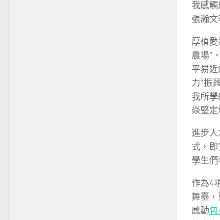
我感觸
張瀚文
厚植愛
農場”
平易近
力”振
我所學
焱堅定
進步人
式，即
學生們
作為4
舞臺，
感動
包