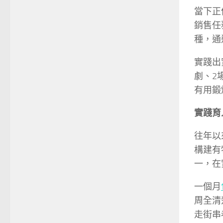
當下正
銷售任
種，通
實踐出
劇、2
有用鍛
實踐育
往年以
構建有
一，在
一個月
周全清
走街串