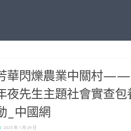
芳華閃爍農業中關村——
年夜先生主題社會實查包
動_中國網
N
·
2025 年 1 月 29 日