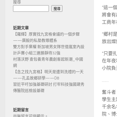
搜尋
“這一
搜尋
將會有
工商年
近期文章
“鄉村
【羅輝】厚實找九宮格會議的一個步驟
——廣毅的私塾教導體系
放出燦
雙方對手棄權 新加坡男女隊世億嵐室內設
“只要
計乒賽小組三連勝靜待32強
村落沃野 查包養青年農創客起新潮_中國
在年夜
網
小院負
【念之找九宮格】明天是遭到洗禮的一天
——孔孟故鄉研學——D8
……
習近平吁加強基礎研討 打牢科技強國建秀
傳醫院巡檢設基礎
奮斗者
學生主
千余名
近期留言
院、博
尚無留言可供顯示。