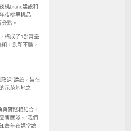
brand建設和
年夜桃早桃品
百分點。
，構成了1部舞臺
果豐碩，創新不斷，
政課”建設，旨在
的示范基地之
論與實踐相結合，
受害匪淺。“我們
知農年夜課堂讓