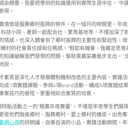
感染頗豐，我要把學到的知識運用到實際生涯中往。”中
表現。
農情懷是服務鄉村振興的條件。在一個月的時間里，年夜
、科技小院、產銷一起配合社、繁育基地等，不僅加深了
的情感，也深入體會到了鄉村振興的主要性和緊迫性，增
興鄉村的社會責任感和任務感。“假如有機會，我確定愿意
的知識破解我們發現的問題，幫助果農菜農進步支出。”
地說。
才素質是深化人才發展體制機制改造的主要內容。實踐活動堅
完成1項實踐課題、參與4項brand活動、構成N項實踐結
專業技巧的晉陞，更重視綜合素質的培養。
項特點活動之一的“親農年夜舞臺”，不僅是年夜學生們展
更是他們融進鄉村、服務鄉村、愛上鄉村的橋梁。出色奪
養網心得
的詩朗誦、自導自演的小品，實踐活動期間，年