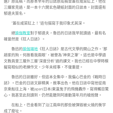
選》原底稿。而那本早年的日誌原底稿曾蓋在咸菜缸上，他在
三嬸家見過，是一本十六開玄色硬紙封面的日誌本，封面還有
郁達夫簽名。
“蓋在咸菜缸上！”這句描寫于我印象尤其深。
絕
瑜伽教室
對于郁達夫，魯迅的日誌我早就讀過，最有名
確當然是《狂人日誌》。
魯迅的
瑜伽場地
《狂人日誌》是古代文學的開山之作。“那
趙家的狗，何故看我兩眼”，被譽為“神來之筆”。這也是中學語
文教員里三層外三層“深度分析”過的課文。我也已經在中學時模
擬寫相似的老練作文，少年未經事，不復重提。
魯迅的日誌雖好，但這本全集中，我偏心巴金的《戰時日
誌》。巴金的日誌文辭精美，敘事出色。他在日誌中寫他從南
京乘船往上海，被japan(日本)東瀛鬼子的飛機轟炸，寫得觸目驚
心。我甚至此刻讀到，仍然能聽到阿誰動蕩年月的槍炮聲。
在船上，巴金看到了沿江兩岸的那些被彈毀被火燒的衡宇
成了廢址。