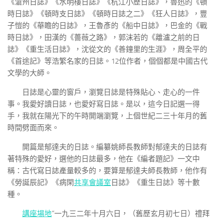
《滄州日誌》《水明樓日誌》《杭江小歷日誌》，魯迅的《頓
時日誌》《頓時支日誌》《頓時日誌之二》《狂人日誌》，豐
子愷的《華瞻的日誌》，王魯彥的《船中日誌》，巴金的《戰
時日誌》，田漢的《薔薇之路》，郭沫若的《離瀘之前的日
誌》《重生活日誌》，沈從文的《善鐘里的生涯》，周全平的
《首途記》等浩繁名家的日誌。12位作者，個個都是中國古代
文學的大師。
日誌是心靈的窗戶，瀏覽日誌是特殊貼心、走心的一件
事。我愛好讀日誌，也愛好寫日誌。是以，這今日記選一得
手，我就在陽光下的午時開端瀏覽，上個世紀二三十年月的舊
時間劈面而來。
開篇是郁達夫的日誌。編纂姚師長教師對郁達夫的日誌有
著特殊的愛好，選他的日誌最多，他在《編者題記》一文中
稱：古代寫日誌產量較多的，要算是郁達夫師長教師，他作有
《勞誕辰記》《病閑
共享會議室
日誌》《重生日誌》等十數
種。
講座場地
“一九三二年十月六日，（舊歷玄月初七日）禮拜