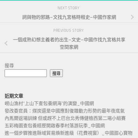
NEXT STORY
詞與物的邪路–文找九宮格時租史–中國作家網
PREVIOUS STORY
一個成熟幻想主義者的出生–文史–中國作找九宮格共享
空間家網
搜尋
搜尋
近期文章
嶗山漁村“上山下查包養網海”的演變_中國網
發改委官員：煤炭還是中國應對復雜動力形勢的最年夜底氣
內馬爾返場訓練 但或趕不上巴台北秀傳健檢西第二場小組賽
五彩梅園查包養經歷開啟春季村落游玩季_中國網
進一個步驟推進縣域貿易煥新進級（花費視窗）_中國甜心寶物