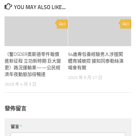
YOU MAY ALSO LIKE...
0
0
（奮OSDER奧斯德零件報價
54歲專包養經驗男人涉擅闖
進新征程 立功新時期·巨大變
體育城被控 據知同泰勒絲演
更）路況運輸業——公民經
唱會有關
濟年夜動脈加倍暢達
2025 年 9 月 27 日
2026 年 4 月 3 日
發佈留言
留言
*