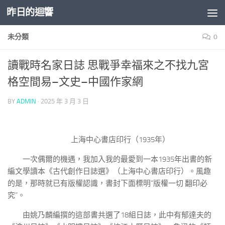
昨日的迴響
Skip to content
未分類
0
讀戰時名家日誌 思戰爭幸福來之不找九宮
格空間易–文史–中國作家網
BY
ADMIN
·
2025 年 3 月 3 日
上海中心書店印行（1935年）
一次偶爾的機遇，我加入我的最愛到一本1935年出書的新
編文學讀本《古代創作日誌選》（上海中心書店印行）。風趣
的是，那時就已有版權認識，書封下面標明“版權一切 翻印必
究”。
由姚乃麟編撰的這部書共選了18組日誌，此中有郁達夫的