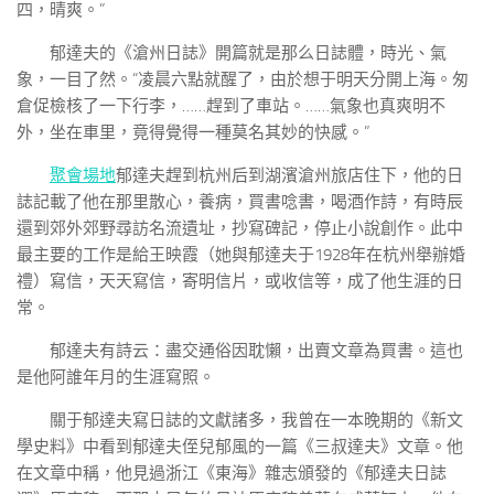
四，晴爽。”
郁達夫的《滄州日誌》開篇就是那么日誌體，時光、氣
象，一目了然。“凌晨六點就醒了，由於想于明天分開上海。匆
倉促檢核了一下行李，……趕到了車站。……氣象也真爽明不
外，坐在車里，竟得覺得一種莫名其妙的快感。”
聚會場地
郁達夫趕到杭州后到湖濱滄州旅店住下，他的日
誌記載了他在那里散心，養病，買書唸書，喝酒作詩，有時辰
還到郊外郊野尋訪名流遺址，抄寫碑記，停止小說創作。此中
最主要的工作是給王映霞（她與郁達夫于1928年在杭州舉辦婚
禮）寫信，天天寫信，寄明信片，或收信等，成了他生涯的日
常。
郁達夫有詩云：盡交通俗因耽懶，出賣文章為買書。這也
是他阿誰年月的生涯寫照。
關于郁達夫寫日誌的文獻諸多，我曾在一本晚期的《新文
學史料》中看到郁達夫侄兒郁風的一篇《三叔達夫》文章。他
在文章中稱，他見過浙江《東海》雜志頒發的《郁達夫日誌