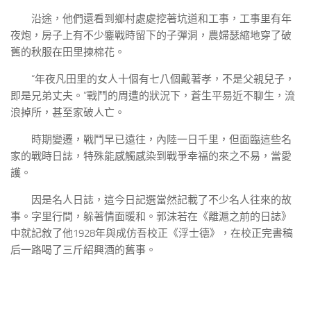
沿途，他們還看到鄉村處處挖著坑道和工事，工事里有年
夜炮，房子上有不少鏖戰時留下的子彈洞，農婦瑟縮地穿了破
舊的秋服在田里揀棉花。
“年夜凡田里的女人十個有七八個戴著孝，不是父親兒子，
即是兄弟丈夫。”戰鬥的周遭的狀況下，蒼生平易近不聊生，流
浪掉所，甚至家破人亡。
時期變遷，戰鬥早已遠往，內陸一日千里，但面臨這些名
家的戰時日誌，特殊能感觸感染到戰爭幸福的來之不易，當愛
護。
因是名人日誌，這今日記選當然記載了不少名人往來的故
事。字里行間，躲著情面暖和。郭沫若在《離滬之前的日誌》
中就記敘了他1928年與成仿吾校正《浮士德》，在校正完書稿
后一路喝了三斤紹興酒的舊事。