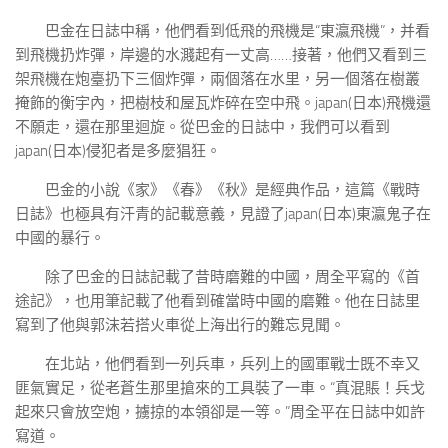
巴金在日誌中稱，他們看到低飛的飛機是“東瀛飛機”，并看
到飛機扔炸彈，岸邊的水濺起有一丈高……接著，他們又看到三
架飛機在炮臺扔下三個炸彈，兩個落在水里，另一個落在樹叢
掩飾的衡宇內，把樹枝和屋瓦炸碎在空中飛。japan(日本)飛機還
不願走，還在那里迴旋。從巴金的日誌中，我們可以看到
japan(日本)侵犯者是多麼猖狂。
巴金的小說《家》《春》《秋》是經典作品，這篇《戰時
日誌》也極具有汗青的記載意義，見證了japan(日本)東瀛鬼子在
中國的暴行。
除了巴金的日誌記載了昔時磨難的中國，周全平寫的《首
途記》，也用筆記載了他看到確當時中國的磨難。他在日誌里
寫到了他與郭沫若搭火車從上海出行的難忘見聞。
在北站，他們看到一列兵車，兵列上的國軍戰士既不幸又
匪氣實足，從老蒼生那里搶來的工具裝了一車。“真混賬！兵戈
起來只會放空炮，擄掠的本領卻是一等。”周全平在日誌中如許
寫道。