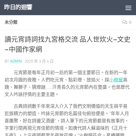
昨日的迴響
Skip to content
未分類
0
讀元宵詩詞找九宮格交流 品人世炊火–文史
–中國作家網
BY
ADMIN
·
2025 年 3 月 4 日
元宵節是每年正月初一后的第一個主要節日。在新的一年
初次月圓的夜晚，人們吃元宵、點彩燈、放焰火、踩
小樹屋
高
蹺、舞獅子、猜燈謎……汗青長久的元宵節內在豐盛，也是歷代
文人吟詠抒情的主要主題。
古典詩詞數千年來深入介入了我們文明價值的天生與平易
近族精力的塑造，吟詠元宵節的名篇佳句俯拾便是。“年年人月
喜團聚，好在詩邊又酒邊”，詩人筆下的元宵節都是有故事的，
字里行間再現元宵佳節的情境。如唐代詩人蘇滋味的《正月十
五夜》，上元夜國都里年夜放花燈，“火樹銀花合，星橋鐵鎖