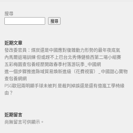
搜尋
搜尋
近期文章
發改委官員：煤炭還是中國應對復雜動力形勢的最年夜底氣
內馬爾返場訓練 但或趕不上巴台北秀傳健檢西第二場小組賽
五彩梅園查包養經歷開啟春季村落游玩季_中國網
進一個步驟推進縣域貿易煥新進級（花費視窗）_中國甜心寶物
查包養網網
PSG歐冠兩明顯手球未被判 是裁判掉誤還是還有億嵐工學椅緣
由？
近期留言
尚無留言可供顯示。