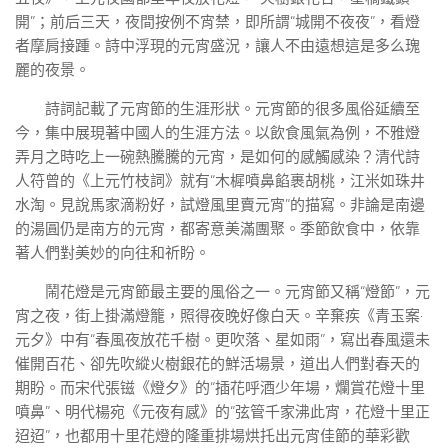
開”；前后三天，夜間按例不宵禁，即所謂“城開不夜夜”，看燈
者摩肩接踵。詩中浮現的元宵盛況，讓人不由遠想這是多么瑰
麗的夜景。
詩詞記載了元宵節的生涯形狀。元宵節的很多風俗延續至
今，集中展現著中國人的生涯方法。以飲食風氣為例，不雅燈
弄月之時吃上一碗熱騰騰的元宵，是如何的感觸感染？清代詩
人符曾的《上元竹枝詞》就有“木樨噴鼻餡裹胡桃，江米如珠井
水淘。見說馬家滴粉好，試燈風里賣元宵”的描寫。非論是南邊
的湯圓仍是南方的元宵，都寄意美滿團聚。季節飲食中，依靠
著人們對美妙的向往和祈盼。
鬧花燈是元宵節最主要的風俗之一。元宵節又稱“燈節”，元
宵之夜，街上掛滿燈籠，照得夜晚好像白天。辛棄疾《青玉案·
元夕》中有“春風夜放花千樹。更吹落、星如雨”，寫出春風還未
催開百花、卻先吹縱火樹銀花的鮮活場景，道出人們對春天的
期盼。而宋代張镃《燈夕》的“插花呼酒少年場，爛賞花燈十里
噴鼻”、明代楊宛《元夜有感》的“弦管千家沸此宵，花燈十里正
迢迢”，也都用十里花燈的隆重排場烘托出元宵佳節的華彩歡