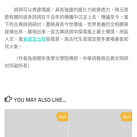
詩詞可以表達情感，具有強盛的感化力和穿透力，與元宵
節有關的很多詩詞在千百年的傳播中沉淀上去、傳誦至今。當
下的古典詩詞研討，要將具有今世價值、世界意義的文明精華
提煉出來、展現出來，從古典詩詞中探尋風土著土偶情、地區
人文、風
會議室出租
俗風景，為古代生涯增加更多書噴鼻氣和
炊火氣。
（作者為南開年夜學文學院傳授、中華詩教與古典文明研
討所副所長）
YOU MAY ALSO LIKE...
0
0