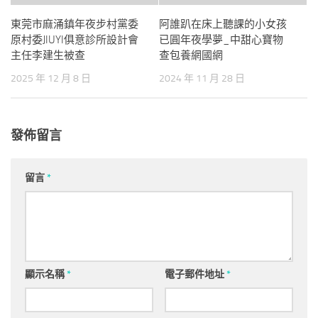
東莞市麻涌鎮年夜步村黨委
阿誰趴在床上聽課的小女孩
原村委JIUYI俱意診所設計會
已圓年夜學夢_中甜心寶物
主任李建生被查
查包養網國網
2025 年 12 月 8 日
2024 年 11 月 28 日
發佈留言
留言
*
顯示名稱
*
電子郵件地址
*