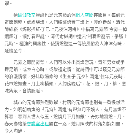
躍。
猜
瑜伽教室
燈謎也是元宵節的保
個人空間
存節目。每到元
宵節到臨，處處張燈，人們將謎語置于燈上，興趣盎然。清代
陳維崧《燭影搖紅·丁巳上元夜泊河橋》中描寫元宵節“今宵一棹
纜煙汀，懶打看燈謎”，清代俞樾詞中還云“制春燈謎語，爭勝上
元時”。極強的興趣性，使猜燈謎這一傳統風俗為人津津有味，
延續至今。
元宵之節開宵禁，人們可以外出賞燈游玩，青年男女或手
舞足蹈，或表白心跡，或贈禮定情。從詩詞中可以窺見元宵節
的浪漫情懷，好比歐陽修的《生查子·元夕》寫道“往年元夜時，
花市燈如晝。月上柳梢頭，人約傍晚后”，花、燈、月、柳，意
味雋永，含情脈脈。
城市的元宵節熱烈歡躍，村落的元宵節也別有一番悵然活
力。如明朝唐寅的《元宵》寫道“有燈無月不娛人，有月無燈不
算春。春到人世人似玉，燈燒月下月如銀”，奇妙地將燈、月、
春天聯絡接
會議室出租
觸在一路，燈月照映的村落如詩如畫，
令人陶醉。