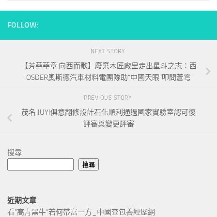
FOLLOW:
NEXT STORY
【芳華華章·向西而歌】廢棄木匠廠里走出星斗之志：西
OSDER奧斯德汽車材料電團隊助“中國天眼”叩問蒼穹
PREVIOUS STORY
茂名JIUYI俱意翻修設計石化順利通過國家實驗室認可復
評審與變更評審
搜尋
搜尋
近期文章
看“高青黑牛”若何帶富一方_中國查包養經歷網