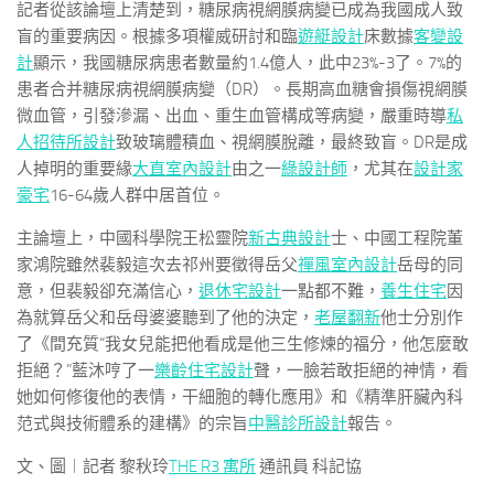
記者從該論壇上清楚到，糖尿病視網膜病變已成為我國成人致
盲的重要病因。根據多項權威研討和臨
遊艇設計
床數據
客變設
計
顯示，我國糖尿病患者數量約1.4億人，此中23%-3了。7%的
患者合并糖尿病視網膜病變（DR）。長期高血糖會損傷視網膜
微血管，引發滲漏、出血、重生血管構成等病變，嚴重時導
私
人招待所設計
致玻璃體積血、視網膜脫離，最終致盲。DR是成
人掉明的重要緣
大直室內設計
由之一
綠設計師
，尤其在
設計家
豪宅
16-64歲人群中居首位。
主論壇上，中國科學院王松靈院
新古典設計
士、中國工程院董
家鴻院雖然裴毅這次去祁州要徵得岳父
禪風室內設計
岳母的同
意，但裴毅卻充滿信心，
退休宅設計
一點都不難，
養生住宅
因
為就算岳父和岳母婆婆聽到了他的決定，
老屋翻新
他士分別作
了《間充質“我女兒能把他看成是他三生修煉的福分，他怎麼敢
拒絕？”藍沐哼了一
樂齡住宅設計
聲，一臉若敢拒絕的神情，看
她如何修復他的表情，干細胞的轉化應用》和《精準肝臟內科
范式與技術體系的建構》的宗旨
中醫診所設計
報告。
文、圖︱記者 黎秋玲
THE R3 寓所
通訊員 科記協