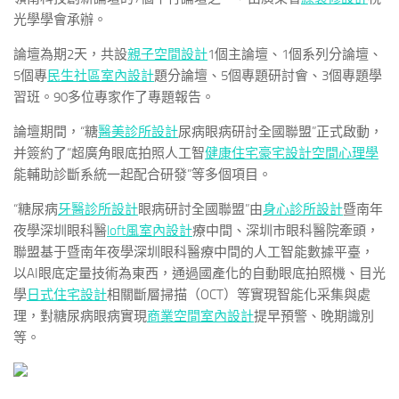
光學學會承辦。
論壇為期2天，共設
親子空間設計
1個主論壇、1個系列分論壇、
5個專
民生社區室內設計
題分論壇、5個專題研討會、3個專題學
習班。90多位專家作了專題報告。
論壇期間，“糖
醫美診所設計
尿病眼病研討全國聯盟”正式啟動，
并簽約了“超廣角眼底拍照人工智
健康住宅
豪宅設計
空間心理學
能輔助診斷系統一起配合研發”等多個項目。
“糖尿病
牙醫診所設計
眼病研討全國聯盟”由
身心診所設計
暨南年
夜學深圳眼科醫
loft風室內設計
療中間、深圳市眼科醫院牽頭，
聯盟基于暨南年夜學深圳眼科醫療中間的人工智能數據平臺，
以AI眼底定量技術為東西，通過國產化的自動眼底拍照機、目光
學
日式住宅設計
相關斷層掃描（OCT）等實現智能化采集與處
理，對糖尿病眼病實現
商業空間室內設計
提早預警、晚期識別
等。