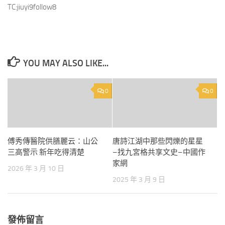
TC:jiuyi9follow8
YOU MAY ALSO LIKE...
0
0
傅秀傳醫院供膳麗云：山公
唐詩江湖中那些閃爍的星星
三高警示 新年吃得清楚
–找九宮格共享文史–中國作
家網
2026 年 3 月 10 日
2025 年 3 月 9 日
發佈留言