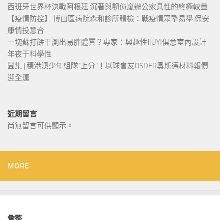
西班牙世界杯決戰阿根廷 沉著與韌億嵐辦公家具性的終極較量
【疫情防控】 博山區病院森和診所體檢：戰疫情眾擎易舉 保安
康情投意合
一塊蘇打餅干測出易胖體質？專家：興趣性JIUYI俱意室內設計
年夜于科學性
圖集 | 穗港澳少年組隊“上分“！以球會友OSDER奧斯德材料報價
迎全運
近期留言
尚無留言可供顯示。
MORE
彙整