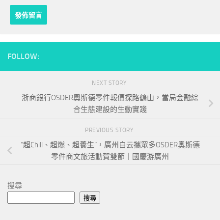
FOLLOW:
NEXT STORY
浙商銀行OSDER奧斯德零件報價探路鶴山，當局金融綜
合生態建設的生動實踐
PREVIOUS STORY
“超Chill、超燃、超養生”，廣州白云攜眾多OSDER奧斯德
零件商文旅活動賀雙節｜國慶游廣州
搜尋
搜尋