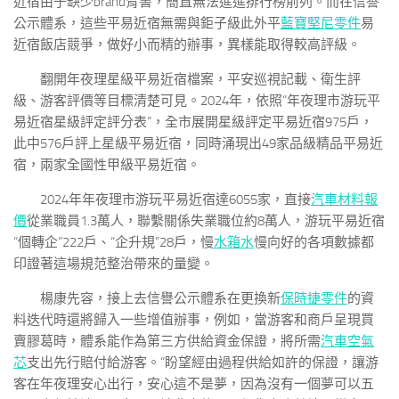
近宿由于缺少brand背書，簡直無法進進排行榜前列。而在信譽
公示體系，這些平易近宿無需與鉅子級此外平
藍寶堅尼零件
易
近宿飯店競爭，做好小而精的辦事，異樣能取得較高評級。
翻開年夜理星級平易近宿檔案，平安巡視記載、衛生評
級、游客評價等目標清楚可見。2024年，依照“年夜理市游玩平
易近宿星級評定評分表”，全市展開星級評定平易近宿975戶，
此中576戶評上星級平易近宿，同時涌現出49家品級精品平易近
宿，兩家全國性甲級平易近宿。
2024年年夜理市游玩平易近宿達6055家，直接
汽車材料報
價
從業職員1.3萬人，聯繫關係失業職位約8萬人，游玩平易近宿
“個轉企”222戶、“企升規”28戶，慢
水箱水
慢向好的各項數據都
印證著這場規范整治帶來的量變。
楊康先容，接上去信譽公示體系在更換新
保時捷零件
的資
料迭代時還將歸入一些增值辦事，例如，當游客和商戶呈現買
賣膠葛時，體系能作為第三方供給資金保證，將所需
汽車空氣
芯
支出先行賠付給游客。“盼望經由過程供給如許的保證，讓游
客在年夜理安心出行，安心這不是夢，因為沒有一個夢可以五