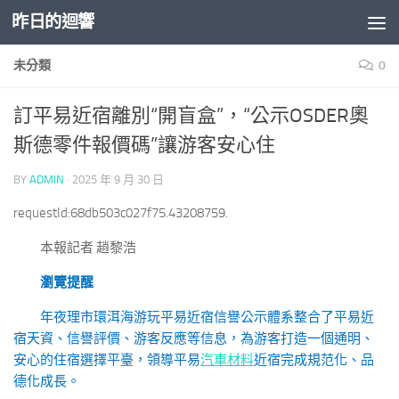
昨日的迴響
Skip to content
未分類
0
訂平易近宿離別“開盲盒”，“公示OSDER奧
斯德零件報價碼”讓游客安心住
BY
ADMIN
·
2025 年 9 月 30 日
requestId:68db503c027f75.43208759.
本報記者 趙黎浩
瀏覽提醒
年夜理市環洱海游玩平易近宿信譽公示體系整合了平易近
宿天資、信譽評價、游客反應等信息，為游客打造一個通明、
安心的住宿選擇平臺，領導平易
汽車材料
近宿完成規范化、品
德化成長。