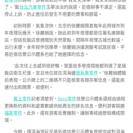
迪零件
然通明，游客假如對平易“我女兒沒事，我女兒剛剛想通
了。”藍
台北汽車零件
玉華淡淡的說道。近宿辦事不滿足，還能
停止上訴，防止進住后發生不用要的費事和膠葛。
初秋時節，氣象涼快，北京的徐麗娟簡直每年此時城市到
年夜理玩幾天。徐麗娟說，她此前到年夜理都是住著名連鎖飯
店，但這些飯店普通闊別天然景點，間隔年夜理古城也較遠，
出行未便。本年經伴侶推舉，徐麗娟決議測驗考試居民宿，平
易近宿信譽公示體系也給了她選擇的信念。
“此次住上去感到很舒暢，里面良多舉措措施都到達了星級
飯店衛生尺度，並且地位就在洱海邊
德系車零件
。”徐麗娟體驗
后表現，公示牌上的二維碼不只能檢查各類存案信息，還能疾
速付出和開票，很便利。
賓士零件
記者清楚到，
Benz零件
信譽公示體系還經由過程
更換新的資料和處置數據供給周全的排名信息，便利游客挑選
福斯零件
。此外，還有游客反應機制，讓辦事經過歷程構成閉
環。
今朝，環洱海游玩平易近宿信譽公示體系曾經完成對洱海