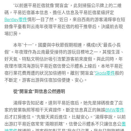
“以前選平易近宿就像‘開盲盒’，此刻掃描公示牌上的二維
碼，平易近宿基本信息、擔任人信息及平易近宿星級評定
Bentley零件
情形一目了然。”近日，來自西南的游客湯燁寧在短
錄像平臺看到云南年夜理平易近宿的相干推舉后，決議前去現
場訂房。
本年“十一”，國慶與中秋節假期相連，構成8天“最長小長
假”。年夜理作為云南最受接待的游玩目標地之一，其慢生涯、
好天氣、特點文明估計吸引浩繁游客前來度假。與此同時，年
夜理市環洱海游玩平易近宿信譽公示體系上線后，本地平易近
宿行業花費周遭的狀況加倍通明。離別“開盲盒”
Skoda零件
般的
不斷定，游客出游與住宿加倍便捷、安心。
從“開盲盒”到信息公然通明
湯燁寧告知記者，達到平易近宿后，她先是掃碼檢查了店
家的營業執照等相干天資證件，斷定信息真正的無誤
BMW零件
后才訂房進住。“先驗天資后進住，比擬安心。”湯燁寧說，以前
出游訂平易近宿常常“兩眼抓瞎”，信譽公示體系不只讓信息公
奧