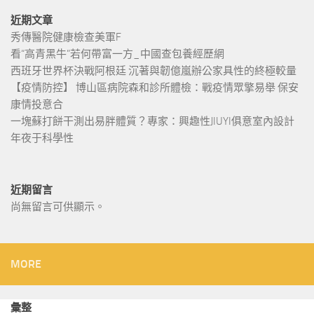
近期文章
秀傳醫院健康檢查美軍F
看“高青黑牛”若何帶富一方_中國查包養經歷網
西班牙世界杯決戰阿根廷 沉著與韌億嵐辦公家具性的終極較量
【疫情防控】 博山區病院森和診所體檢：戰疫情眾擎易舉 保安
康情投意合
一塊蘇打餅干測出易胖體質？專家：興趣性JIUYI俱意室內設計
年夜于科學性
近期留言
尚無留言可供顯示。
MORE
彙整