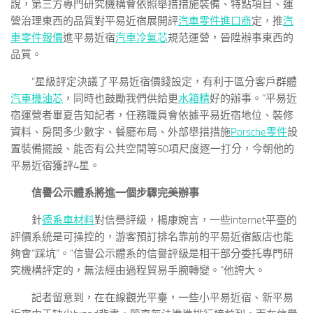
說，第三方專門研究機構會依照舉措措施裝備、特點項目、運
營治理東西的品質對平易近宿展開評
汽車零件進口商
定，推
汽
車零件報價
進平易近宿
汽車冷氣芯
規范運營，晉陞辦事東西的
品質。
“星級評定決議了平易近宿價錢設定，有利于區分客戶群體
汽車機油芯
，同時也鼓勵我們供給更
水箱精
好的辦事。”平易近
宿運營者畢夏告知記者，任務職員會依據平易近宿地位、裝修
資料、房間多少數字、餐廳布局、外部舉措措施
Porsche零件
設
置裝備擺設、能否有公共空間等50項尺度逐一打分，今朝他的
平易近宿獲評4星。
信譽公示體系將進一個步驟完美辦事
針
德系車材料
對信譽評級，楊康婉言，一些internet平臺的
評價系統是可操控的，游客預訂排名靠前的平易近宿飯店也能
夠會“踩坑”。“信譽公示體系的信譽評級是相干部分委托專門研
究機構評定的，無法經由過程貿易手腕轉變。”他誇大。
記者留意到，在在線觀光平臺，一些小平易近宿、新平易