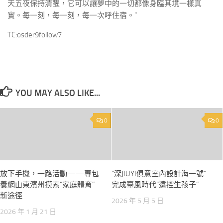
天五夜保持清醒，它可以讓夢中的一切都像身臨其境一樣真
實。每一刻，每一刻，每一次呼住宿。”
TC:osder9follow7
YOU MAY ALSO LIKE...
0
0
放下手機，一路活動——專包
“深JIUYI俱意室內設計海一號”
養網山東濱州摸索“家庭體育”
完成臺風時代“遠控生孩子”
新途徑
2026 年 5 月 5 日
2026 年 1 月 21 日