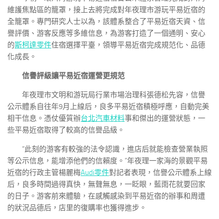
維護焦點區的籠罩，接上去將完成對年夜理市游玩平易近宿的
全籠罩。專門研究人士以為，該體系整合了平易近宿天資、信
譽評價、游客反應等多維信息，為游客打造了一個通明、安心
的
斯柯達零件
住宿選擇平臺，領導平易近宿完成規范化、品德
化成長。
信譽評級讓平易近宿運營更規范
年夜理市文明和游玩局行業市場治理科張德松先容，信譽
公示體系自往年9月上線后，良多平易近宿積極呼應，自動完美
相干信息。憑仗優質辦
台北汽車材料
事和傑出的運營狀態，一
些平易近宿取得了較高的信譽品級。
“此刻的游客有較強的法令認識，進店后就能檢查營業執照
等公示信息，能增添他們的信賴度。”年夜理一家海的景觀平易
近宿的行政主管楊麗梅
Audi零件
對記者表現，信譽公示體系上線
后，良多時間過得真快，無聲無息，一眨眼，藍雨花就要回家
的日子。游客前來體驗，在感觸感染到平易近宿的辦事和周遭
的狀況品德后，店里的復購率也獲得進步。