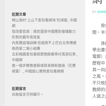
BY
ADMI
近期文章
嶗山漁村“上山下查包養網海”的演變_中國
癸
網
發改委官員：煤炭還是中國應對復雜動力
間，半
形勢的最年夜底氣
內馬爾返場訓練 但或趕不上巴台北秀傳健
孫
檢西第二場小組賽
學出書
五彩梅園查包養經歷開啟春季村落游玩季_
電郵）
中國網
歷程中
進一個步驟推進縣域貿易煥新進級（花費
其一向
視窗）_中國甜心寶物查包養網網
之風。
不只攸
近期留言
教師的
尚無留言可供顯示。
人道之