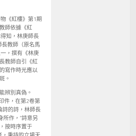
刊物《紅樓》第1期
教師依據《紅
他得知，林庚師長
嘶師長教師（原名馬
之一，撰有《林庚
長教師自引《紅
的寫作時光應以
斑。
能辨別真偽。
復印件，在第2卷第
論詩的詩，林師長
身所作，“詩意另
，按時序置于
者，秉持的立場天