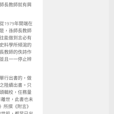
師長教師就有興
1979年開端在
是，孫師長教師
往能做到言必有
史料學所傾瀉的
長教師的佚詩作
並且一一停止辨
單行出書的，做
之陸續出書。只
頭輯校，任務量
月離世，此書也未
首》所撰《附言》
離世前，都早已出