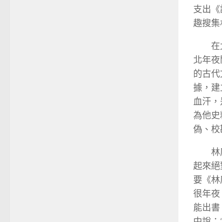
支出《
趣搜集
在
北年夜
的古代
據，建
血汗，
為他史
偽、校
林
起來絕
要《林
很年夜
能出書
中說：