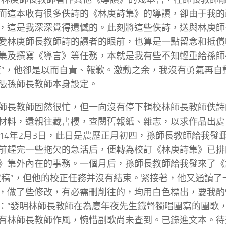
而這本收有很多佚詩的《林庚詩集》的導讀，卻由于我的
，這是我深深覺得遺憾的。此刻將這些佚詩，送與林庚師
愛林庚師長教師詩的讀者的眼前，也算是一點留念和抵償
集及撰寫《導言》等任務，本就是我有些不知輕重給孫師
贅”，他卻是以而自責、報歉。激動之余，我沒有勇氣再自
憑孫師長教師本身設定。
師長教師固然很忙，但一向沒有停下輯校林師長教師佚詩
材料，還親往藏書樓，查閱舊報紙、雜志，以求作品出處
014年2月3日，此日是農歷正月初四，孫師長教師給我發
前趕完一些拖欠的急活后，便轉為校訂《林庚詩集》已排
》集外內在的事務。一個月后，孫師長教師給我發來了《集
定稿”，但他的校正任務并沒有結束。緊接著，他又通讀了
，做了些修改，有必需刪削往的，均用白色標出，要我酌
：“發明林師長教師在為廈年夜先生鐵聲獨唱團寫的團歌
有林師長教師作風，惋惜副歌尚未查到。已錄進文本。待