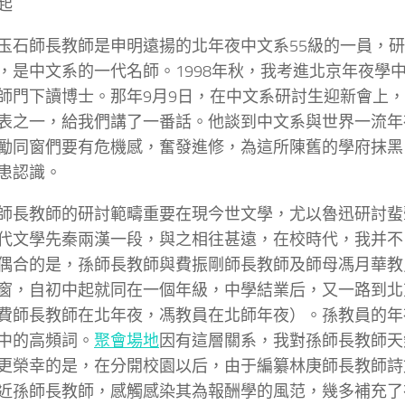
起
玉石師長教師是申明遠揚的北年夜中文系55級的一員，
，是中文系的一代名師。1998年秋，我考進北京年夜學
師門下讀博士。那年9月9日，在中文系研討生迎新會上
表之一，給我們講了一番話。他談到中文系與世界一流年
勵同窗們要有危機感，奮發進修，為這所陳舊的學府抹黑
患認識。
師長教師的研討範疇重要在現今世文學，尤以魯迅研討蜚
代文學先秦兩漢一段，與之相往甚遠，在校時代，我并不
偶合的是，孫師長教師與費振剛師長教師及師母馮月華教
窗，自初中起就同在一個年級，中學結業后，又一路到北
費師長教師在北年夜，馮教員在北師年夜）。孫教員的年
中的高頻詞。
聚會場地
因有這層關系，我對孫師長教師天
更榮幸的是，在分開校園以后，由于編纂林庚師長教師詩
近孫師長教師，感觸感染其為報酬學的風范，幾多補充了