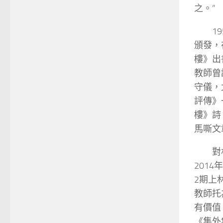
之。”
1
頒發，
樓》出
教師曾
守儀，
評傳》
樓》詩
馬嘶文
對
201
2期上
教師托
有價值
《集外