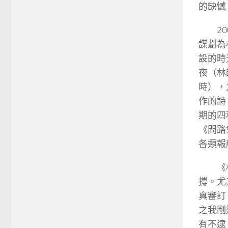
的缺憾
2
謀劃為
設的時
夜（林
時），
作的詩
期的四
《問路
各類報
《
撐。尤
真審訂
之我剛
有不逮