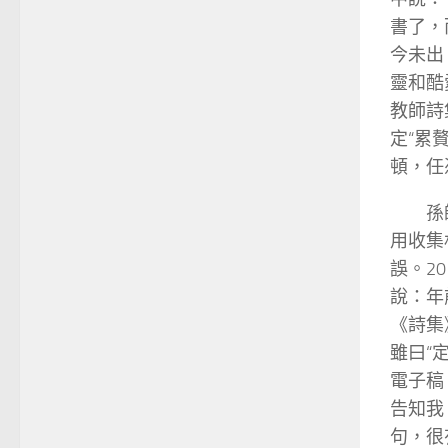
書了，
今未出
靈和酷
教師詩
定“累
頓，任
孫
用收集
誤。2
說：年
《詩集
雖曰“
電子稿
告知我
句，很