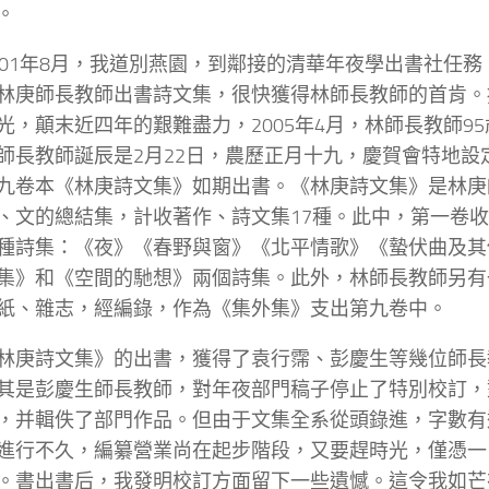
。
001年8月，我道別燕園，到鄰接的清華年夜學出書社任務
林庚師長教師出書詩文集，很快獲得林師長教師的首肯。
光，顛末近四年的艱難盡力，2005年4月，林師長教師9
師長教師誕辰是2月22日，農歷正月十九，慶賀會特地設
九卷本《林庚詩文集》如期出書。《林庚詩文集》是林庚
、文的總結集，計收著作、詩文集17種。此中，第一卷
種詩集：《夜》《春野與窗》《北平情歌》《蟄伏曲及其
集》和《空間的馳想》兩個詩集。此外，林師長教師另有
紙、雜志，經編錄，作為《集外集》支出第九卷中。
林庚詩文集》的出書，獲得了袁行霈、彭慶生等幾位師長
其是彭慶生師長教師，對年夜部門稿子停止了特別校訂，
，并輯佚了部門作品。但由于文集全系從頭錄進，字數有近
進行不久，編纂營業尚在起步階段，又要趕時光，僅憑一
。書出書后，我發明校訂方面留下一些遺憾。這令我如芒