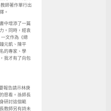
長教師著作單行出
擇。
書中增添了一篇
力。同時，經袁
》一文作為《總
鐘元凱、陳平
名的專家、學
，我才有了向包
扼要報告請示林庚
的愿看。孫師長
身研討這個範
長教師另有詩未