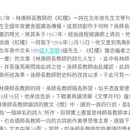
957年，林庚師長教師的《紅樓》一詩在北年夜先生文學
在全國年夜黌舍園廣為傳播。這首詩創作于何時？孫師長
書的時光，將其系于1957年。經由過程搜讀網上資訊，
說過《紅樓》一詩寫于1956年12月13日。他又查到馬
北年夜中文系195
個人空間
3級先生，《紅樓》雜志編者
一書）的文章《林庚師長教師的詩化人生》，此中有林師
，并答復馬嘶問詢此詩之信。孫師長教師由此確認，此詩
章所述為準。孫師長教師對史料的孜孜以求，于此可見一
林庚師長教師的詩，孫師長教師極為熟習，似乎憑直覺便
4年3月16日，他來信告訴，下戰書再讀清華《文學月刊》
林庚師長教師論詩的散文《煙》中，讀到一首四行詩，是
為“一個掉名的詩人”所作，但現實上應當是林師長教師本
，也合適師長教師一向的古詩創作美學思惟主意，遂錄下
集》文本中第19頁”。當然，如孫師長教師如許嚴謹的學