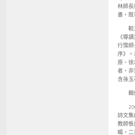
林師長
書，既
較
《導讀
行霈師
序》。
原、徐
者，非
含孫玉
輯
2
詩文集
教師悵
疇，二