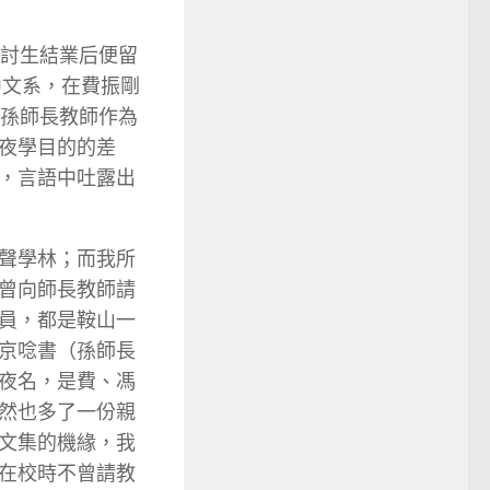
研討生結業后便留
中文系，在費振剛
，孫師長教師作為
夜學目的的差
，言語中吐露出
聲學林；而我所
曾向師長教師請
員，都是鞍山一
京唸書（孫師長
夜名，是費、馮
然也多了一份親
文集的機緣，我
在校時不曾請教