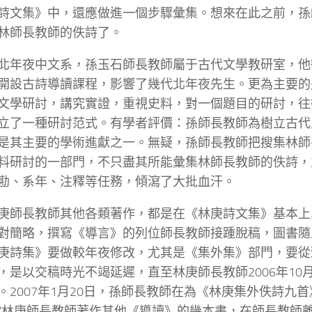
詩文集》中，還應做進一個步驟彙集。想來在此之前，孫
林師長教師的佚詩了。
北年夜中文系，孫玉石師長教師屬于古代文學教研室，他從
開設古詩導讀課程，影響了幾代北年夜先生。更為主要的
文學研討，講究實證，重視史料，對一個題目的研討，往
立了一種研討范式。有學者評價：孫師長教師為樹立古代
是其主要的學術進獻之一。無疑，孫師長教師把搜集林師
料研討的一部門，不只盡其所能彙集林師長教師的佚詩，
勘、系年、注釋等任務，傾瀉了大批血汗。
庚師長教師其他各類著作，都是在《林庚詩文集》基本上
對簡略，撰寫《導言》的列位師長教師接踵脫稿，圖書隨
庚詩集》要做較年夜修改，尤其是《集外集》部門，要從
，是以交稿時光不竭延遲，直至林庚師長教師2006年10
。2007年1月20日，孫師長教師在為《林庚集外佚詩九
“林庚師長教師著作其他《導讀》的幾本書，在師長教師