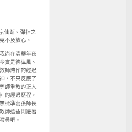
北京仙逝。彈指之
克不及放心。
我尚在清華年夜
今實是德律風、
教師詩作的經過
神，不只反應了
尊師重教的正人
》的經過歷程，
無標準寫孫師長
教師這些閃耀著
噴鼻吧。