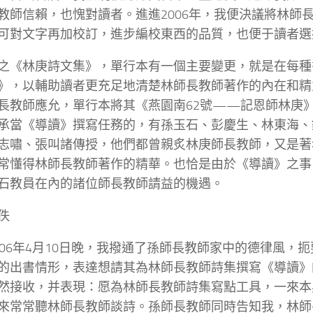
教師信賴，也愧對讀者。進進2006年，我便決議將林師
可對文字再加校訂，進步編校東西的品質，也便于讀者選
之《林庚詩文集》，單行本有一個主要變更，就是在每種
》，以輔助讀者更充足地清楚林師長教師著作的內在和精
長教師應允，單行本將其《燕園南62號——記恩師林庚
承當《導讀》撰寫任務的，有孫玉石、彭慶生、林東海、
志嘯、張叫諸傳授，他們都曾親炙林庚師長教師，又是著
常懂得林師長教師著作的精華。也恰是由於《導讀》之事
石教員在內的諸位師長教師請益的機遇。
佚
006年4月10日晚，我撥通了孫師長教師家中的德律風，
的出書情形，表達想請其為林師長教師詩集撰寫《導讀》
然接收，并表現：愿為林師長教師詩集寫點工具，一來本
來常常聽林師長教師談詩。孫師長教師同時告知我，林師