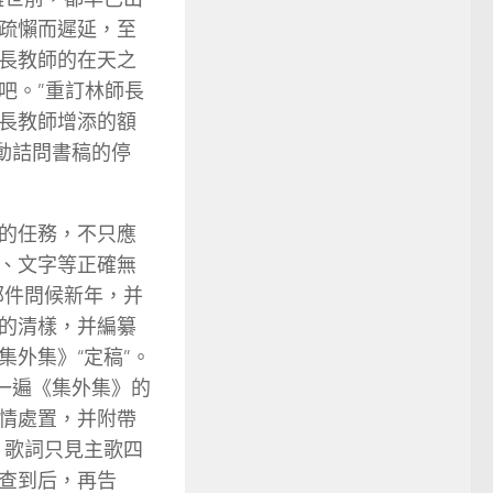
疏懶而遲延，至
長教師的在天之
吧。”重訂林師長
長教師增添的額
動詰問書稿的停
的任務，不只應
、文字等正確無
郵件問候新年，并
的清樣，并編纂
外集》“定稿”。
一遍《集外集》的
情處置，并附帶
，歌詞只見主歌四
查到后，再告