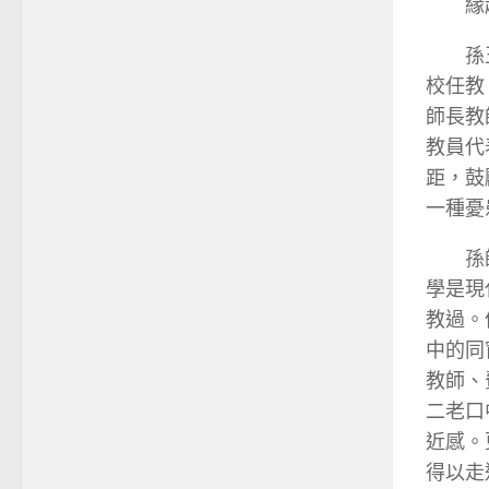
緣
孫
校任教
師長教
教員代
距，鼓
一種憂
孫
學是現
教過。
中的同
教師、
二老口
近感。
得以走