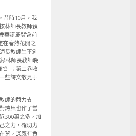
。昔時10月，我
按林師長教師預
5歲華誕慶賀會前
定在春熱花開之
師長教師生平創
收錄林師長教師晚
他》；第二卷收
一些詩文散見于
教師的鼎力支
對詩集也作了當
300萬之多，加
己之力，確切力
在背，深感有負