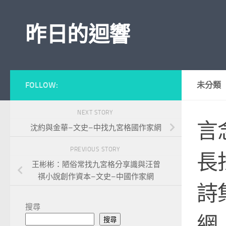
Skip to content
昨日的迴響
FOLLOW:
未分類
NEXT STORY
言
沈約與金華–文史–中找九宮格國作家網
PREVIOUS STORY
長
王彬彬：陋俗常找九宮格分享識與汪曾
祺小說創作資本–文史–中國作家網
詩
搜尋
網
搜尋