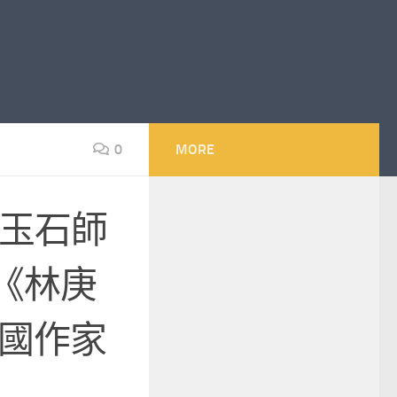
0
MORE
玉石師
《林庚
中國作家