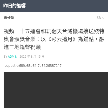
昨日的迴響
Skip to content
未分類
0
視頻｜十五運會和玩翻天台灣機場接送殘特
奧會頒獎音樂：以《彩云追月》為錨點，融
進三地鐘聲祝願
BY
ADMIN
·
2025 年 8 月 15 日
requestId:689e83d61f7e51.26387247.