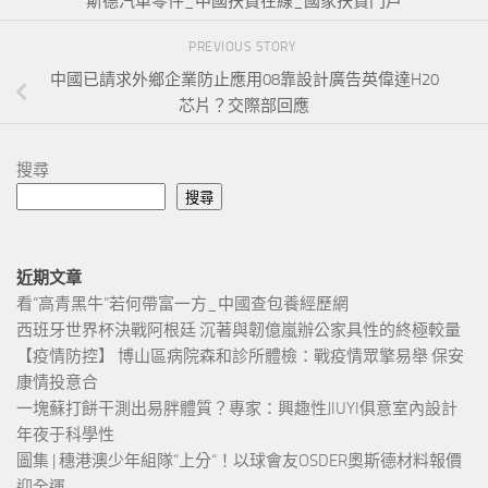
斯德汽車零件_中國扶貧在線_國家扶貧門戶
PREVIOUS STORY
中國已請求外鄉企業防止應用08靠設計廣告英偉達H20
芯片？交際部回應
搜尋
搜尋
近期文章
看“高青黑牛”若何帶富一方_中國查包養經歷網
西班牙世界杯決戰阿根廷 沉著與韌億嵐辦公家具性的終極較量
【疫情防控】 博山區病院森和診所體檢：戰疫情眾擎易舉 保安
康情投意合
一塊蘇打餅干測出易胖體質？專家：興趣性JIUYI俱意室內設計
年夜于科學性
圖集 | 穗港澳少年組隊“上分“！以球會友OSDER奧斯德材料報價
迎全運