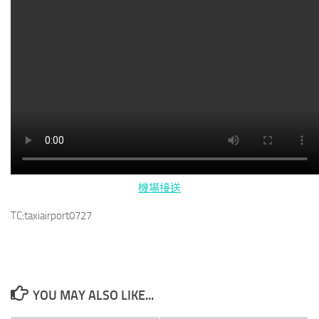
機場接送
TC:taxiairport0727
YOU MAY ALSO LIKE...