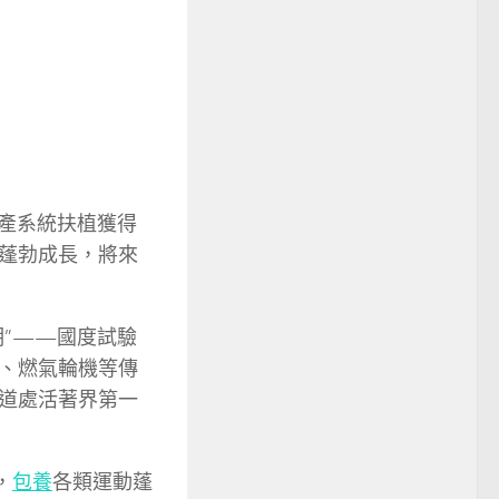
財產系統扶植獲得
蓬勃成長，將來
明”——國度試驗
、燃氣輪機等傳
道處活著界第一
，
包養
各類運動蓬