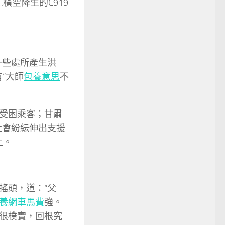
橫空降生的C919
一些處所產生洪
“大師
包養意思
不
受困乘客；甘肅
社會紛紜伸出支援
上。
搖頭，道：“父
養網車馬費
強。
很樸實，回根究