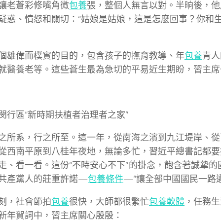
讓老蒼彩修嘴角微
包養
張，整個人無言以對。半晌後，他
疑惑、憤怒和關切：“姑娘是姑娘，這是怎麼回事？你和
個雄偉而樸實的目的，包含孩子的撫育教導、年
包養
青人
就醫養老等。這些蒼生最為急切的平易近生期盼，習主席
閔行區“新時期扶植者治理者之家”
之所系，行之所至。這一年，從南海之濱到九江堤岸、從
從西南平原到八桂年夜地，無論多忙，習近平總書記都要
走、看一看。這份“不時安心不下”的掛念，飽含著誠摯的
共產黨人的莊重許諾—
包養條件
—“讓全部中國國民一路
刻，社會節拍
包養
很快，大師都很繁忙
包養軟體
，任務生
新年賀詞中，習主席關心殷殷：