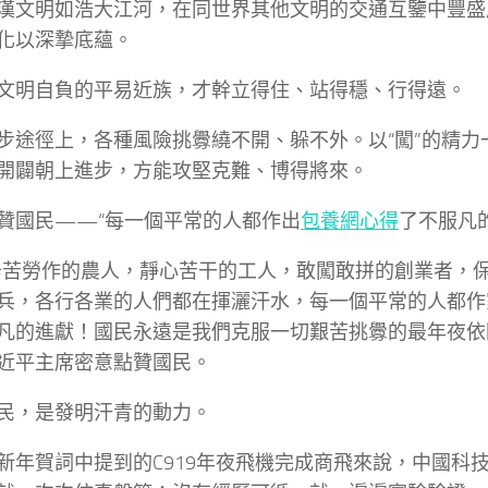
漢文明如浩大江河，在同世界其他文明的交通互鑒中豐盛
化以深摯底蘊。
文明自負的平易近族，才幹立得住、站得穩、行得遠。
步途徑上，各種風險挑釁繞不開、躲不外。以“闖”的精力一
開闢朝上進步，方能攻堅克難、博得將來。
贊國民——“每一個平常的人都作出
包養網心得
了不服凡
辛苦勞作的農人，靜心苦干的工人，敢闖敢拼的創業者，
兵，各行各業的人們都在揮灑汗水，每一個平常的人都作
凡的進獻！國民永遠是我們克服一切艱苦挑釁的最年夜依
近平主席密意點贊國民。
民，是發明汗青的動力。
新年賀詞中提到的C919年夜飛機完成商飛來說，中國科