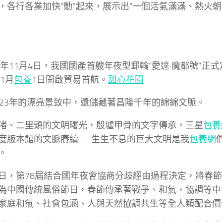
，各行各業加快“動”起來，展示出“一個活氣滿滿、熱火朝
23年11月4日，我國國產首艘年夜型郵輪“愛達·魔都號”正
年1月
包養
1日開啟貿易首航。
甜心花園
023年的漂亮景致中，還儲藏著昌隆千年的綿綿文脈。
渚、二里頭的文明曙光，殷墟甲骨的文字傳承，三星
包養
度版本館的文脈賡續……生生不息的巨大文明是我
包養網
。
日，第78屆結合國年夜會協商分歧經由過程決定，將春
為中國傳統風俗節日，春節傳承著戰爭、和氣、協調等中
家庭和氣、社會包涵、人與天然協調共生等全人類配合價