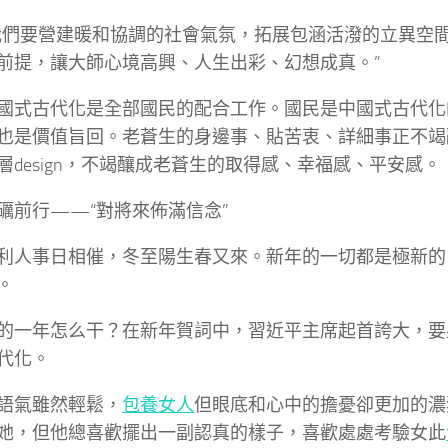
我們要營建暖和協調的社會氣氛，拓展包涵活潑的立異空
前提，讓大師心境高興、人生出彩、幻想成真。”
國式古代化是全部國民的配合工作。國民是中國式古代化
也是價值旨回。老蒼生的身邊事、貼苦衷、詳細事正不竭
層design，不竭釀成老蒼生的取得感、幸福感、平安感。
礪前行——“對將來佈滿信念”
利人事日相催，冬至陽生春又來。新年的一切都是極新的
。
的一年怎么干？在新年賀詞中，習近平主席起首誇大，要
代化。
語氣雖然輕鬆，
包養女人
但眼底和心中的擔憂卻更加的濃
她，但他總喜歡擺出一副認真的樣子，喜歡處處考驗女此