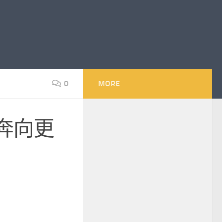
0
MORE
奔向更