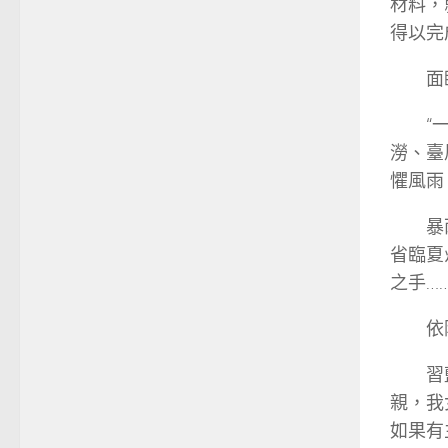
材料，
得以完
面
“
澇、臺
懼風雨
暴
省臨夏
之手…
依
習
親，我
如果有