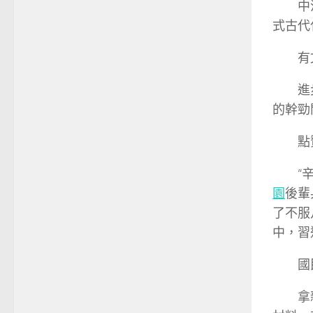
中
式古代
有
進
的幹勁
點
“
園
後輩
了不服
中，習
國
拿