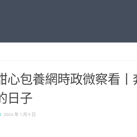
甜心包養網時政微察看丨
的日子
N
·
2024 年 1 月 5 日