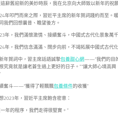
在這辭舊迎新的美妙時辰，我在北京向大師致以新年的祝願
024年叩門而來之際，習近平主席的新年賀詞踐約而至。
同我們回想曩昔、瞻望後方。
023年，我們滿懷激情、接續奮斗，中國式古代化景象萬
024年，我們信念滿滿、闊步向前，不竭拓展中國式古代
新年賀詞中，習主席話語誠摯
包養甜心網
——“我們的目
根究竟就是讓老蒼生過上更好的日子。”“讓大師心境高興
”
續奮斗——“獲得了輕飄飄
包養條件
的收獲”
想2023年，習近平主席飽含密意：
這一年的程序，我們走得很堅實。”