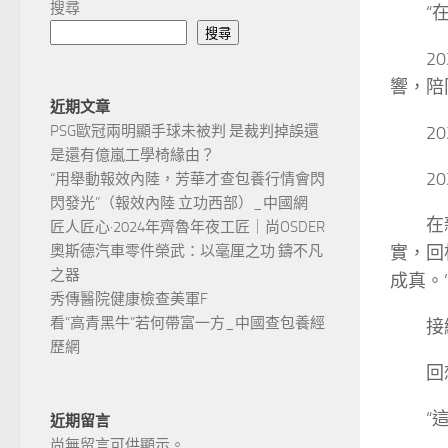
搜尋
“
搜尋
2
響，陪
近期文章
2
PSG歐冠兩明顯手球未被判 是裁判掉誤還
是還有億嵐工學椅緣由？
2
“用舉動報效內陸，芳華才查包養行情會閃
閃發光”（報效內陸 立功西部）_中國網
在
匠人匠心·2024年齊魯年夜工匠｜尚OSDER
實，回
奧斯德汽車零件榮武：以毫厘之功 鑄不凡
之器
成真。
秀傳醫院健康檢查美軍F
看“高青黑牛”若何帶富一方_中國查包養經
接
歷網
回
“
近期留言
尚無留言可供顯示。