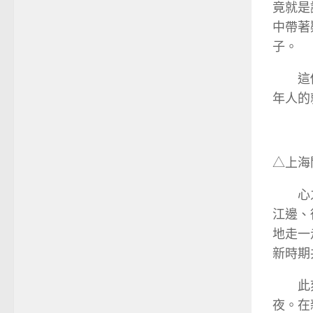
竟就是
中帶著
子。
這
年人的
△上海
心
江邊、
地走一
新時期
此
夜。在