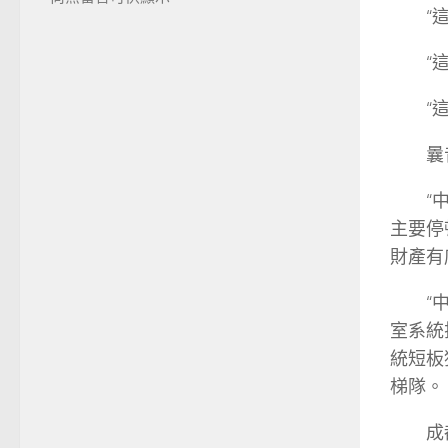
“
“
“
曩
“
主要停
財產有
“
室系統
統短板
梯隊。
成