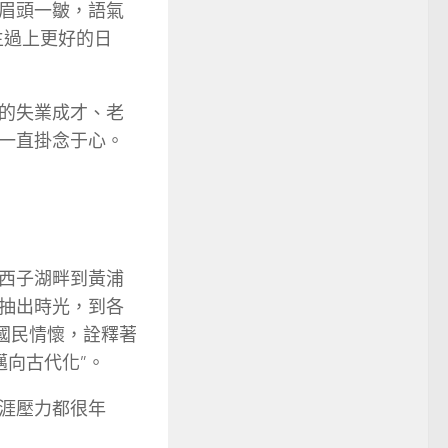
眉頭一皺，語氣
生過上更好的日
的失業成才、老
一直掛念于心。
西子湖畔到黃浦
抽出時光，到各
國民情懷，詮釋著
邁向古代化”。
涯壓力都很年