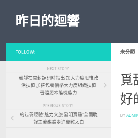
Skip to content
昨日的迴響
FOLLOW:
未分類
NEXT STORY
覓
趙靜在開封調研時指出 加大力度思惟政
治扶植 加挖包養價格大力度組織扶植
晉陞履本能機能力
好
PREVIOUS STORY
約包養經驗“魅力文旅 發明寶雞”全國晚
BY
ADMI
報主流媒體走進寶雞太白