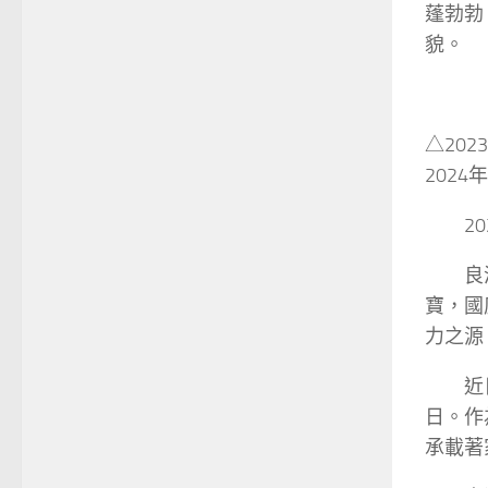
蓬勃勃
貌。
△20
2024
2
良
寶，國
力之源
近
日。作
承載著