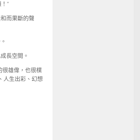
！”
暖和而果斷的聲
千。
化成長空間。
的很雄偉，也很樸
、人生出彩、幻想