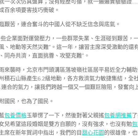
就一次次仿真盤算；沒有經歷可循，就一遍遍實驗驗證……
成百余項要害技巧衝破。
臨艱苦，連合奮斗的中國人從不缺乏信念與底氣。
一些企業面對運營壓力，一些群眾失業、生涯碰到艱苦，
風、地動等天然災難”。這一年，讓習主席深受激動的還有
、同舟共濟，直面挑釁、攻堅克難”。
雨來襲時，北京市門頭溝區落坡嶺社區居平易近全力輔助
州積石山縣產生6.2級地動，各方救濟氣力敏捷集結，全
…連合的氣力，讓我們跨越一個又一個艱巨險阻，發奮向
附國民，也為了國民。
藍
包養價格
玉華愣了一下，然後對著父親搖
包養網推薦
了
女兒希望這段婚姻是雙方自願的，沒有強求，也沒有勉
包
主席在新年賀詞中指出，我們的目
甜心花園
的很雄偉，也