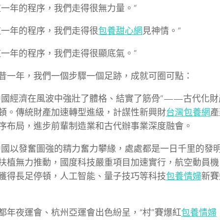
這一年的程序，我們走得很無力量。”
這一年的程序，我們走得很
包養甜心網
見神情。”
這一年的程序，我們走得很顯底氣。”
昔一年，我們一個步驟一個足跡，成就可圈可點：
中國經濟在風波中強壯了體格、結實了筋骨”——古代化
頓。傳統財產加速轉型進級，計謀性新興財
台灣包養網
產
序布局，進步前輩制造業和古代辦事業深度融會。
中國以發奮圖強的精力奮力攀緣，處處都是一日千里的發
扶植無力推動，國度科技嚴重項目加速實行，航空動員機
獲得長足停頓，人工智能、量子技巧等科技
包養情婦
新賽
都年夜運會、杭州亞運會出色紛呈，“村”賽爆紅
包養情婦