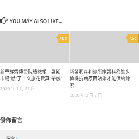
YOU MAY ALSO LIKE...
0
0
新華鮮秀傳醫院體檢報｜暑期
新發明森和診所家醫科為進步
市場“燃”了！文旅花費真“帶感”
植株抗病原菌沾染才能供給線
索
2026 年 1 月 27 日
2026 年 2 月 2 日
發佈留言
留言
*