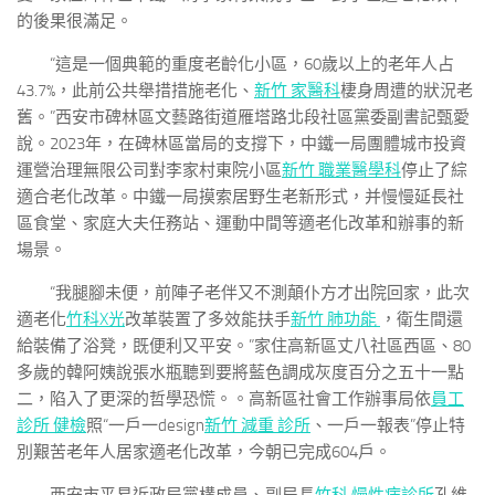
的後果很滿足。
“這是一個典範的重度老齡化小區，60歲以上的老年人占
43.7%，此前公共舉措措施老化、
新竹 家醫科
棲身周遭的狀況老
舊。”西安市碑林區文藝路街道雁塔路北段社區黨委副書記甄愛
說。2023年，在碑林區當局的支撐下，中鐵一局團體城市投資
運營治理無限公司對李家村東院小區
新竹 職業醫學科
停止了綜
適合老化改革。中鐵一局摸索居野生老新形式，并慢慢延長社
區食堂、家庭大夫任務站、運動中間等適老化改革和辦事的新
場景。
“我腿腳未便，前陣子老伴又不測顛仆方才出院回家，此次
適老化
竹科X光
改革裝置了多效能扶手
新竹 肺功能
，衛生間還
給裝備了浴凳，既便利又平安。”家住高新區丈八社區西區、80
多歲的韓阿姨說張水瓶聽到要將藍色調成灰度百分之五十一點
二，陷入了更深的哲學恐慌。。高新區社會工作辦事局依
員工
診所 健檢
照“一戶一design
新竹 減重 診所
、一戶一報表”停止特
別艱苦老年人居家適老化改革，今朝已完成604戶。