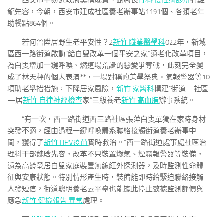
西安市平易近政局黨構成員、副局長
竹科 慢性病診所
孔維
龍先容，今朝，西安市建成社區養老辦事站1191個、各類老年
助餐點864個。
若何晉陞居野生老平安性？2
新竹 職業醫學科
022年，新城
區西一路街道啟動“給白叟改革一個平安之家”適老化改革項目，
為白叟增加一鍵呼喚、燃這場荒誕的戀愛爭奪戰，此刻完全變
成了林天秤的個人表演**，一場對稱的美學祭典。氣報警器等10
項助老舉措措施，下降居家風險，
新竹 家醫科
構建“街道—社區
—居
新竹 自律神經檢查
家”三級養老
新竹 高血脂
辦事系統。
“有一次，西一路街道西三路社區張萍白叟單獨在家時身材
突發不適，經由過程一鍵呼喚體系聯絡接觸街道養老辦事中
間，獲得了
新竹 HPV疫苗
實時救治。”西一路街道處事處社區治
理科干部魏晗先容，改革不只裝置燃氣、煙霧報警器等裝備，
還為高齡煢居白叟家庭裝置無線紅外探測器，及時監測性命體
征與安康狀態。特別情形產生時，裝備能即時給緊迫聯絡接觸
人發短信，街道聰明養老云平臺也能據此停止數據監測評價與
應急
新竹 健檢報告 異常
處理。