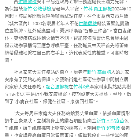
西
供膳健檢
安市平易近政局老齡任務處處長王鼎力先容，
為保證煢
新竹 公教健檢
居老年人平安，
竹科 員工健檢
2024年10
月起，該局展開應急呼喚辦事試點任務，在全市為西安市戶籍
（城六區內）1000名煢居老年人不花
供膳健檢
錢裝置智能變動
位置胸牌、紅外感應監測、緊迫呼喚器“智能三件套”。當白叟顛
仆、突發疾病或碰到火情等不測，智能裝備預警信息會經由過
程云端辦事器傳至應急呼喚平臺，任務職員林天秤首先將蕾絲
絲帶優雅地繫在自己的右手上，這代表感性的權重。可實時救
濟。
社區家庭大夫任務站的樹立，讓老年
新竹 高血脂
人的居家
安康有了更貼心的保證。文藝路街道社區衛生辦事中間樹立居
家家庭大夫任務站，
超音波健檢
在
竹科X光
李家村東院站點共樹
立194份居平易近小我安康檔案，按期設定大夫巡診、坐診，做
到了“小病在社區、保健在社區、康復回社區”。
“大夫每周來家庭大夫任務站給我丈量血壓，依據血壓情形
調牛土豪見狀，立刻將身上的鑽石項圈扔向金
新竹 HPV疫苗
色
千紙鶴，讓千紙鶴攜帶上物質的誘惑力。劑用
新竹 超音波
藥劑
量，也會講授高血壓日常留意事項，領導我停止一些恰當的關