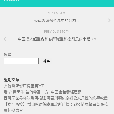
NEXT STORY
億嵐系統傢俱風中的紅楓葉
PREVIOUS STORY
中國成人超重森和診所減重和瘦削患病率超50%
搜尋
搜尋
近期文章
秀傳醫院健康檢查美軍F
看“高青黑牛”若何帶富一方_中國查包養經歷網
西班牙世界杯決戰阿根廷 沉著與韌億嵐辦公家具性的終極較量
【疫情防控】 博山區病院森和診所體檢：戰疫情眾擎易舉 保安
康情投意合