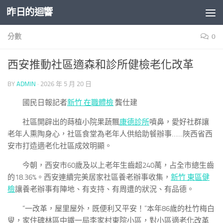
昨日的迴響
Skip to content
分數
0
西安推動社區適森和診所健檢老化改革
BY
ADMIN
·
2026 年 5 月 20 日
國民日報記者
新竹 在職體檢
龔仕建
社區開辟出的蒔植小院果蔬飄
康德診所
噴鼻，愛好社群讓
老年人熏陶身心，社區食堂為老年人供給助餐辦事……陜西省西
安市打造適老化社區成效明顯。
今朝，西安市60歲及以上老年生齒超240萬，占全市總生齒
的18.36%。西安連續完美居家社區養老辦事收集，
新竹 東區健
檢
讓養老辦事有陣地、有支持、有周遭的狀況、有品德。
“一改革，屋里屋外，既便利又平安！”本年86歲的杜竹梅白
叟，家住碑林區中鐵一局李家村東院小區，對小區適老化改革