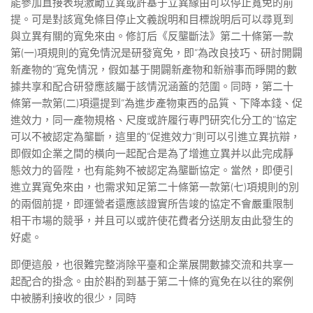
能參加直接表現激勵立異或許基于立異緣由可以停止寬免的前
提。可是對該寬免條目停止文義說明和目標說明后可以尋覓到
與立異有關的寬免來由。修訂后《反壟斷法》第二十條第一款
第(一)項規則的寬免情況是研發寬免，即“為改良技巧、研討開闢
新產物的”寬免情況，假如基于開闢新產物和新辦事而睜開的數
據共享和配合研發應該屬于該情況涵蓋的范圍。同時，第二十
條第一款第(二)項還提到“為進步產物東西的品質、下降本錢、促
進效力，同一產物規格、尺度或許履行專門研究化分工的”協定
可以不被認定為壟斷，這里的“促進效力”則可以引進立異抗辯，
即假如企業之間的橫向一起配合是為了增進立異并以此完成靜
態效力的晉陞，也有能夠不被認定為壟斷協定。當然，即便引
進立異寬免來由，也需求知足第二十條第一款第(七)項規則的別
的兩個前提，即運營者還應該證實所告竣的協定不會嚴重限制
相干市場的競爭，并且可以或許使花費者分送朋友由此發生的
好處。
即便這般，也很難完整消除平臺和企業展開數據交流和共享一
起配合的掛念。由於斟酌到基于第二十條的寬免在以往的案例
中被勝利接收的很少，同時