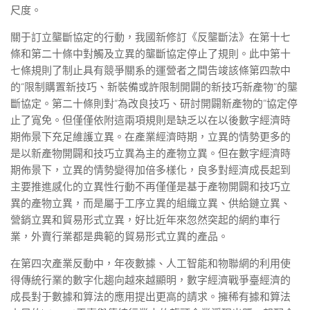
尺度。
關于訂立壟斷協定的行動，我國新修訂《反壟斷法》在第十七
條和第二十條中對觸及立異的壟斷協定停止了規則。此中第十
七條規則了制止具有競爭關系的運營者之間告竣該條第四款中
的“限制購置新技巧、新裝備或許限制開闢的新技巧新產物”的壟
斷協定。第二十條則對“為改良技巧、研討開闢新產物的”協定停
止了寬免。但僅僅依附這兩項規則是缺乏以在以後數字經濟時
期佈景下充足維護立異。在產業經濟時期，立異的情勢更多的
是以新產物開闢和技巧立異為主的產物立異。但在數字經濟時
期佈景下，立異的情勢變得加倍多樣化，良多對經濟成長起到
主要推進感化的立異性行動不再僅僅是基于產物開闢和技巧立
異的產物立異，而是屬于工序立異的組織立異、供給鏈立異、
營銷立異和貿易形式立異，好比近年來忽然突起的網約車行
業，外賣行業都是典範的貿易形式立異的產品。
在第四次產業反動中，年夜數據、人工智能和物聯網的利用使
得傳統行業的數字化趨向越來越顯明，數字經濟戰爭臺經濟的
成長對于數據和算法的應用提出更高的請求。擁稀有據和算法