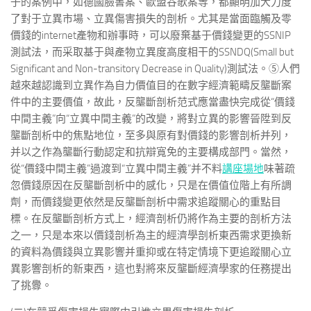
子的案例中，如德國臉書案、歐盟谷歌案等，都顯明加大力度
了對于立異市場、立異傷害損失的剖析。尤其是當面臨觸及零
價錢的internet產物和辦事時，可以廢棄基于價錢變更的SSNIP
測試法，而采取基于與產物立異度高度相干的SSNDQ(Small but
Significant and Non-transitory Decrease in Quality)測試法。⑤人們
越來越認識到立異作為自力價值目的在數字經濟範疇反壟斷案
件中的主要價值，故此，反壟斷剖析范式應當盡快完成從“價錢
中間主義”向“立異中間主義”的改變，將對立異的影響晉陞到反
壟斷剖析中的焦點地位，至多與原有對價錢的影響剖析并列，
并以之作為壟斷行動認定和抗辯寬免的主要構成部門。當然，
從“價錢中間主義”過渡到“立異中間主義”并不料
講座場地
味著疏
忽價錢原因在反壟斷剖析中的感化，只是在價值位階上有所調
劑，而價錢變更依然是反壟斷剖析中需求追蹤關心的重點目
標。在反壟斷剖析方式上，經濟剖析仍將作為主要的剖析方法
之一，只是本來以價錢剖析為主的經濟學剖析東西需求更換新
的資料為價錢與立異影響并重抑或在特定情境下更追蹤關心立
異影響剖析的新東西，這也對將來反壟斷經濟學家的任務提出
了挑釁。