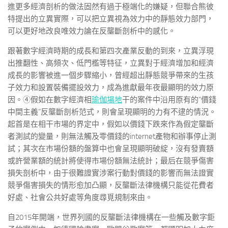
進更多經濟剖析的做法固然有過于極端化的嫌疑，但聯合熊彼
特提出的立異實際，可以把立異視為效力中的靜態效力部門，
可以更好地改良唯效力論在反壟斷剖析中的感化。
跟著數字經濟時期的成長和第四次產業反動的到來，立異浮現
出推翻性、高頻次、低門檻等特征，立異對于經濟增加和經濟
成長的影響被進一個步驟縮小，曾經超出靜態競爭帶來的生孩
子效力和設置裝備擺設效力，成為進獻最年夜最顯明的效力原
因。④假如在數字經濟相
瑜伽場地
干的案件中沿用原有的“價錢
中間主義”反壟斷剖析范式，則會呈現顯明的力有不逮的情況。
起首是在相干市場的界定中，假如以價錢下跌來作為假定壟斷
者測試的變量，則無法觸及零價錢的internet產物和辦事停止測
試；其次在市場份額的盤算中也會呈現顯明破綻，沒有發賣額
或許營業額的統計將使得市場份額無法統計；最后在競爭傷害
損失剖析中，由于很難證實涉案行動對價錢的影響而無法證實
競爭傷害損失的情形愈加凸顯，反壟斷法律機構只能從花費者
好處、社會公共好處等角度尋覓規制來由。
自2015年開端，世界列國的反壟斷法律機構在一些觸及數字鉅