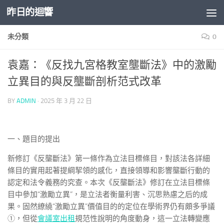
昨日的迴響
Skip to content
未分類
0
袁嘉：《反找九宮格教室壟斷法》中的激勵
立異目的與反壟斷剖析范式改革
BY
ADMIN
·
2025 年 3 月 22 日
一、題目的提出
新修訂《反壟斷法》第一條作為立法目標條目，對該法各詳細
條目的實用起著提綱挈領的感化，直接領導和影響壟斷行動的
認定和法令義務的究查。本次《反壟斷法》修訂在立法目標條
目中參加“激勵立異”，是立法者衡量利害、沉思熟慮之后的成
果。固然繚繞“激勵立異”價值目的的定位在學術界仍有頗多爭議
①，但從
會議室出租
規范性說明的角度動身，這一立法轉變應