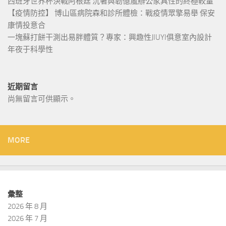
西班牙世界杯決戰阿根廷 沉著與韌億嵐辦公家具性的終極較量
【疫情防控】 博山區病院森和診所體檢：戰疫情眾擎易舉 保安
康情投意合
一塊蘇打餅干測出易胖體質？專家：興趣性JIUYI俱意室內設計
年夜于科學性
近期留言
尚無留言可供顯示。
MORE
彙整
2026 年 8 月
2026 年 7 月