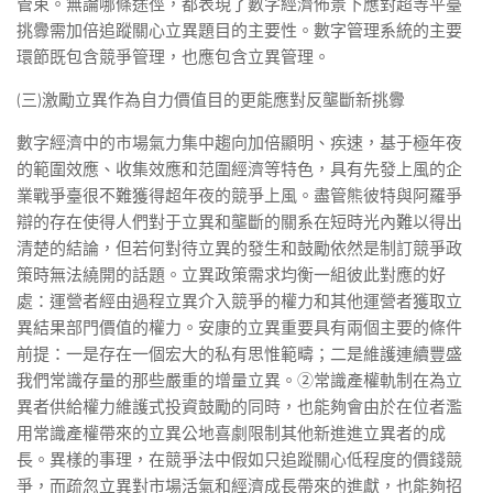
管束。無論哪條途徑，都表現了數字經濟佈景下應對超等平臺
挑釁需加倍追蹤關心立異題目的主要性。數字管理系統的主要
環節既包含競爭管理，也應包含立異管理。
(三)激勵立異作為自力價值目的更能應對反壟斷新挑釁
數字經濟中的市場氣力集中趨向加倍顯明、疾速，基于極年夜
的範圍效應、收集效應和范圍經濟等特色，具有先發上風的企
業戰爭臺很不難獲得超年夜的競爭上風。盡管熊彼特與阿羅爭
辯的存在使得人們對于立異和壟斷的關系在短時光內難以得出
清楚的結論，但若何對待立異的發生和鼓勵依然是制訂競爭政
策時無法繞開的話題。立異政策需求均衡一組彼此對應的好
處：運營者經由過程立異介入競爭的權力和其他運營者獲取立
異結果部門價值的權力。安康的立異重要具有兩個主要的條件
前提：一是存在一個宏大的私有思惟範疇；二是維護連續豐盛
我們常識存量的那些嚴重的增量立異。②常識產權軌制在為立
異者供給權力維護式投資鼓勵的同時，也能夠會由於在位者濫
用常識產權帶來的立異公地喜劇限制其他新進進立異者的成
長。異樣的事理，在競爭法中假如只追蹤關心低程度的價錢競
爭，而疏忽立異對市場活氣和經濟成長帶來的進獻，也能夠招