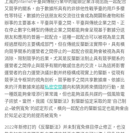
上風的internet平臺與傳統行業中的龍頭企業浮現出既一起配合
又競爭的關系，由于數據所具有的非排他性戰爭臺的用戶多棲
性等特征，數據的分送朋友和交流往往會成為開闢新產物和新
辦事的主要基本。平臺與平臺之間、平臺與傳統企業之間、正
在停止數字化轉型的傳統企業之間都能夠會呈現基于數據分送
朋友和應用的普遍一起配合。這種一起配合可以被視為是立異
經過歷程的主要構成部門，但在傳統反壟斷法實際中，具有橫
向競爭關系的運營者之間停止的一起配合很能夠會被視為具有
消除、限制競爭的后果。尤其是反壟斷法制止具有競爭關系的
運營者之間停止與競爭有關的敏感信息的交流，以為這將影響
運營者的自力運營決議計劃并終極構成現實上的壟斷。從現有
競爭法令框架的視角剖析，競爭敵手之間共享數據庫、依據比
來的汗青數據來追蹤
私密空間
趨向和猜測將來價錢的行動，是
一種既能夠會增添行業常識，但也能夠滋長共謀的一個風險電
子訊號。當然，我國《反壟斷法》對壟斷協定采取的是“自己制
止+破例寬免”的認定形式，橫向一起配合的壟斷協定也能夠會由
於知足必定的前提而被寬免。
2022年新修訂的《反壟斷法》并未對寬免條目停止修正，也沒