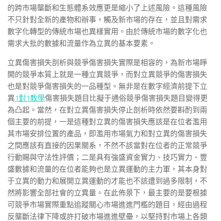
的跨市場壟斷和生態體系效應更是縮小了上述風險。這種風險
不只針對全新的產物和辦事，觸及新市場的存在，並且對需求
數字化轉型的傳統市場也異樣實用。由於傳統市場的數字化也
需求大批的數據和流量作為立異的基本要素。
立異傷害損失剖析與競爭傷害損失實際是相容的，為新市場睜
開的競爭本質上就是一種立異競爭，而對立異競爭的傷害損失
也是對競爭傷害損失的一品種型。無非是在數字經濟前提下立
異
1對1教學
傷害損失題目比擬于通俗競爭傷害損失題目變得更
為凸起。當然，在對立異傷害損失停止剖析時依然要斟酌到兩
個主要的前提，一是這種對立異的傷害損失應該是在位者濫用
其市場安排位置的產品，即濫用市場氣力和對立異的傷害損失
之間應該有直接的因果關系，不然不該當對在位者的正常競爭
行動賜與守法性評價；二是具有強盛資金實力、技巧實力、豐
盛數據和流量的在位者能夠也是立異運動的主力軍，其本身對
于立異的動力和展開立異運動的才能也不該遭到過多限制，不
然將影響全部社會的立異量。在此佈景下，最主要的是要根據
可競爭市場實際重點追蹤關心市場進進門檻的題目，經由過程
反壟斷法律下降或許打破市場進進壁壘，以堅持對市場上各類