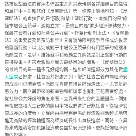
該被反壟斷法的實用者們器重并將其表現到各詳細條目的懂得
和履行中。對新修訂《反壟斷法》第一條停止解構可知，《反
壟斷法》的直接目的是“預防和禁止壟斷行動”，直接目的是“維
護市場公正競爭，激勵立異”，最終目的是“進步經濟運轉效力，
保護花費者好處和社會公共好處”。作為行動制止法，《反壟斷
法》的重要義務是預防和禁止具有消除限制競爭目標或許後果
的壟斷行動，以此完成對于市場公正競爭和有用競爭的維護和
激勵立異，是以，維護競爭和激勵立異應該是制止壟斷行動的
直接後果。再來看激勵立異與最終目的的關系，《反壟斷法》
的最終目的是一種多元好處均衡，進步經濟運轉效力與花費
個
人空間
者好處、社會公共好處并列，增進社會主義市場經濟安
康成長則位階更高。激勵立異能直接晉陞經濟效力，尤其是靜
態效力。而立異帶來的新產物和新辦事也有利于花費者好處。
從社會公共好處的角度來看，立異帶來社會的全體提高，例如
年夜數據和人工智能的應用率領我們進進智能社會。從經濟安
康成長的角度看，立異經由過程將靜態的經濟輪迴跨越式地帶
進更高階的經濟輪迴而為經濟成長作出直接進獻，同時，立異
帶來的經濟增加也讓經濟成長堅持安康運轉，更能抵御經濟周
期的影響。