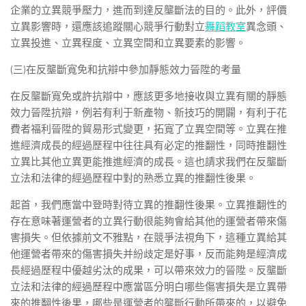
企業的立異競爭壓力，進而到達反壟斷法的目的。此外，評價
立異影響時，還應該追蹤關心競爭行動對立
舞蹈教室
異念頭、
立異投進、立異程度、立異空間和立異要素的影響。
(三)在反壟斷寬免和抗辯中參加靜態效力晉陞的考量
在反壟斷寬免或許抗辯中，應該更多地接收與立異有關的靜態
效力晉陞抗辯，例若有利于新產物、新技巧的開闢，有利于花
費者福利晉陞的貿易形式變更，拓寬了立異空間等。立異在推
進經濟成長的經過歷程中往往具有必定的推翻性，同時推翻性
立異比其他立異更能推進經濟的成長。這也請求我們在反壟斷
立法和法律的經過歷程中對的熟悉立異的推翻性後果。
起首，我們應當中登時對待立異的推翻性後果。立異推翻性的
存在意味著運營者的立異行動很能夠會給其他的運營者帶來傷
害損失。但依據前文不雅點，在競爭法視角下，這種立異給其
他運營者帶來的傷害損失并紛歧定是好事，反而能夠是經濟成
長經過歷程中優越劣汰的成果，可以帶來效力的晉陞。反壟斷
立法和法律的經過歷程中應當區分明白哪些傷害損失是立異帶
來的推翻性後果，哪些是運營者的壟斷行動所帶來的，以避免