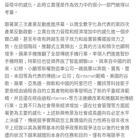
晉陞中的感化。此時立異僅是作為效力中的很小一部門被得以
考量。
跟著第三次產業反動進進序幕，以周全數字化為代表的第四次
產業反動啟動，立異在效力晉陞和經濟增加中的感化進一個步
驟凸顯，甚至年夜有跨越生孩子效力和設置裝備擺設效力之
勢。在這個階段，推翻式立異頻出，立異的方法和頻次也顯明
增多，蘋果手機推翻了全部傳統手機行業，率領人們進進智妙
手機時期；特斯拉也從頭界說了智能網聯car ，與來自中國的蔚
來、幻想、小鵬等新權勢造車公司一路挑釁以奔跑、寶馬、豐
田、本田等為代表的傳統car 公司；在internet範疇，美國的谷
歌、蘋果、亞馬遜、微軟和中國的阿里巴巴、騰訊等科技鉅子
更是經由過程各自的立異產物和辦事發明出了新的平臺經濟範
疇，并且還在經由過程internet+等方法連續改革和推翻其他傳統
行業。立異不只為社會帶來經濟增加，還在社會管理等方面起
著更為主要的感化。上述新興佈景及社會成長趨向在必定水平
上決議了，傳統競爭實際疏忽立異價值的自力性將在很年夜水
平上招致以其為實際基本的競爭政策和競爭法在以後的社會周
遭的狀況下越來越闊別本身的任務和目的。僅有市場競爭次