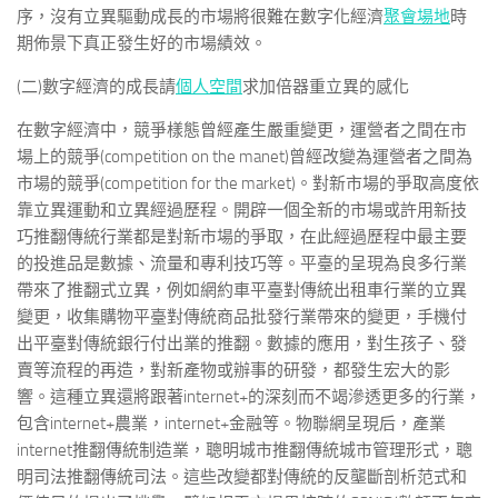
序，沒有立異驅動成長的市場將很難在數字化經濟
聚會場地
時
期佈景下真正發生好的市場績效。
(二)數字經濟的成長請
個人空間
求加倍器重立異的感化
在數字經濟中，競爭樣態曾經產生嚴重變更，運營者之間在市
場上的競爭(competition on the manet)曾經改變為運營者之間為
市場的競爭(competition for the market)。對新市場的爭取高度依
靠立異運動和立異經過歷程。開辟一個全新的市場或許用新技
巧推翻傳統行業都是對新市場的爭取，在此經過歷程中最主要
的投進品是數據、流量和專利技巧等。平臺的呈現為良多行業
帶來了推翻式立異，例如網約車平臺對傳統出租車行業的立異
變更，收集購物平臺對傳統商品批發行業帶來的變更，手機付
出平臺對傳統銀行付出業的推翻。數據的應用，對生孩子、發
賣等流程的再造，對新產物或辦事的研發，都發生宏大的影
響。這種立異還將跟著internet+的深刻而不竭滲透更多的行業，
包含internet+農業，internet+金融等。物聯網呈現后，產業
internet推翻傳統制造業，聰明城市推翻傳統城市管理形式，聰
明司法推翻傳統司法。這些改變都對傳統的反壟斷剖析范式和