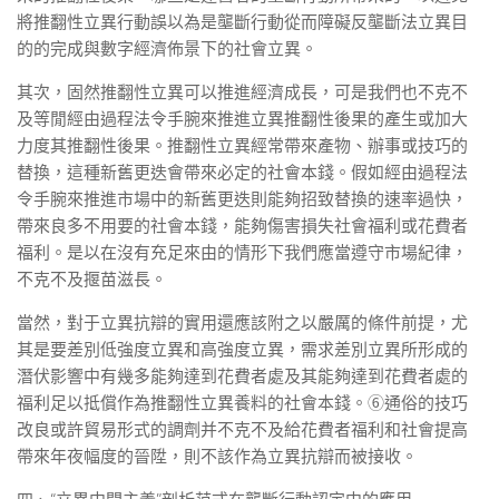
將推翻性立異行動誤以為是壟斷行動從而障礙反壟斷法立異目
的的完成與數字經濟佈景下的社會立異。
其次，固然推翻性立異可以推進經濟成長，可是我們也不克不
及等閒經由過程法令手腕來推進立異推翻性後果的產生或加大
力度其推翻性後果。推翻性立異經常帶來產物、辦事或技巧的
替換，這種新舊更迭會帶來必定的社會本錢。假如經由過程法
令手腕來推進市場中的新舊更迭則能夠招致替換的速率過快，
帶來良多不用要的社會本錢，能夠傷害損失社會福利或花費者
福利。是以在沒有充足來由的情形下我們應當遵守市場紀律，
不克不及揠苗滋長。
當然，對于立異抗辯的實用還應該附之以嚴厲的條件前提，尤
其是要差別低強度立異和高強度立異，需求差別立異所形成的
潛伏影響中有幾多能夠達到花費者處及其能夠達到花費者處的
福利足以抵償作為推翻性立異養料的社會本錢。⑥通俗的技巧
改良或許貿易形式的調劑并不克不及給花費者福利和社會提高
帶來年夜幅度的晉陞，則不該作為立異抗辯而被接收。