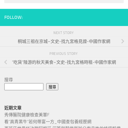
FOLLOW:
NEXT STORY
桐城三祖在京城–文史-找九宮格見證-中國作家網
PREVIOUS STORY
“吃貨”陸游的秋天美食–文史-找九宮格時租-中國作家網
搜尋
搜尋
近期文章
秀傳醫院健康檢查美軍F
看“高青黑牛”若何帶富一方_中國查包養經歷網