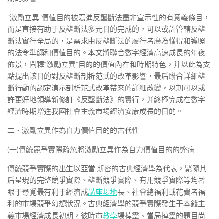
“激勵立異”價值目的被寫進反壟斷法盡非宣示性的有意義條目，
而是直接有助于反壟斷法多元目的完成的，可以或許管轄反壟
斷法實行全局的，是需求由反壟斷法的履行者廣為懂得和遵照
的法令準繩和價值目的。本文將聯合數字經濟高速成長的年夜
佈景，闡釋“激勵立異”目的的價值內在和時期特色，并以此為支
點提出該目的對反壟斷剖析范式的改革影響，最后聯合詳細壟
斷行動的認定演示剖析范式改革帶來的詳細改變，以期可以或
許更好地領導新修訂《反壟斷法》的實行，并終極完成在數字
經濟時期增進我國社會主義市場經濟安康成長的目的。
二、激勵立異作為自力價值目的的古代性
(一)傳統競爭實際疏忽將激勵立異作為自力價值目的的弊病
傳統競爭實際的出生以亞當·斯密的古典經濟學為代表，緊隨其
后呈現的完整競爭實際、壟斷競爭實際、有用競爭實際等均著
眼于尋覓最有利于經濟成
講座場地
長、社會總福利或花費者福
利的市場競爭幻想狀況。古典經濟學的競爭實際發生于本錢主
義市場經濟成長初期，彼時市
教學
場掉靈、當局掉靈的題目尚