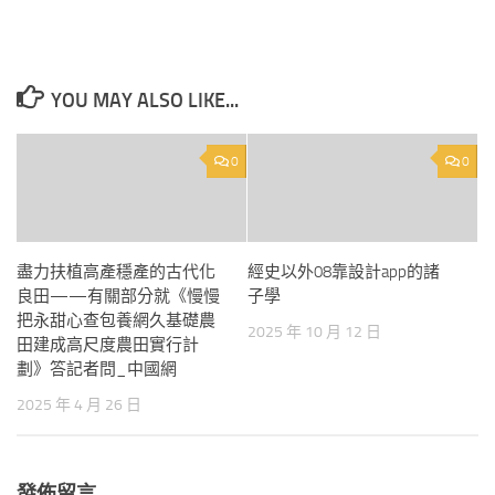
YOU MAY ALSO LIKE...
0
0
盡力扶植高產穩產的古代化
經史以外08靠設計app的諸
良田——有關部分就《慢慢
子學
把永甜心查包養網久基礎農
2025 年 10 月 12 日
田建成高尺度農田實行計
劃》答記者問_中國網
2025 年 4 月 26 日
發佈留言