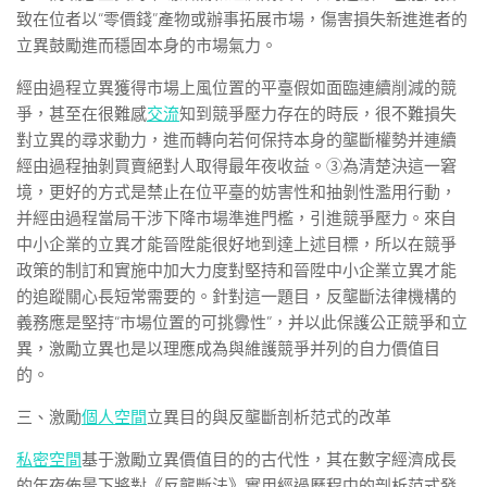
致在位者以“零價錢”產物或辦事拓展市場，傷害損失新進進者的
立異鼓勵進而穩固本身的市場氣力。
經由過程立異獲得市場上風位置的平臺假如面臨連續削減的競
爭，甚至在很難感
交流
知到競爭壓力存在的時辰，很不難損失
對立異的尋求動力，進而轉向若何保持本身的壟斷權勢并連續
經由過程抽剝買賣絕對人取得最年夜收益。③為清楚決這一窘
境，更好的方式是禁止在位平臺的妨害性和抽剝性濫用行動，
并經由過程當局干涉下降市場準進門檻，引進競爭壓力。來自
中小企業的立異才能晉陞能很好地到達上述目標，所以在競爭
政策的制訂和實施中加大力度對堅持和晉陞中小企業立異才能
的追蹤關心長短常需要的。針對這一題目，反壟斷法律機構的
義務應是堅持“市場位置的可挑釁性”，并以此保護公正競爭和立
異，激勵立異也是以理應成為與維護競爭并列的自力價值目
的。
三、激勵
個人空間
立異目的與反壟斷剖析范式的改革
私密空間
基于激勵立異價值目的的古代性，其在數字經濟成長
的年夜佈景下將對《反壟斷法》實用經過歷程中的剖析范式發