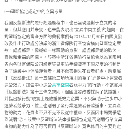
四、“立異中間主義”剖析范式在壟斷行動認定中的應用
(一)壟斷協定認定中的立異考量
我國反壟斷法的履行經過歷程中，也已呈現過對于立異的考
量，但其應用并未幾，也未能表現出“立異中間主義”的趨向。在
對壟斷協定的審查方面的典範案例有2013年12月30日由國度發
改委作出行政處分決議的浙江省保險行業協會橫向壟斷協定案
欲，處處都是。像蝴蝶一樣飄動的身影，處處都是她的歡笑、
喜悅和幸福的回憶。。該案中浙江省保險行業協會以為其限制
省內各財富保險公司設定貿易車險手續費率下限尺度的行動是
為了維護中小保險運營者，且不傷害損失花費者好處，應當屬
于《反壟斷法》第十五條第三項所規則的為了“進步中小運營者
運營效力，加強中小運營
共享空間
者競爭力”的行動，不該實用
《反壟斷法》第十三條之規則。但國度發改委採納了該辯護，
并指出該行動“現實上是維護低效力企業，不只無助于進步中小
運營者競爭力，並且也削弱了全行業運營者晉陞辦事、立異產
物的動力，花費者不只不克不及從中獲益，反而因市場競爭遭
到減弱”⑦。該案中反壟斷法法律機構將協定能否削弱行業立異
產物的動力作為了可否實用《反壟斷法》寬免條目的主要判定