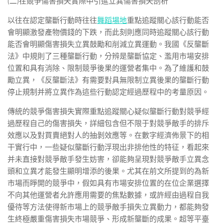
(二)在競爭傷害損失實際中引進立異傷害損失剖析
以往在認定壟斷行動時往往
舞蹈場地
重點追蹤關心該行動能否
會明顯激發產物價錢的下跌，而此刻則應同時追蹤關心該行動
能否會明顯傷害損失立異鼓勵和削減立異運動。我國《反壟斷
法》中規則了三種壟斷行動，分辨是壟斷協定、濫用市場安排
位置和具有消除、限制競爭後果的運營者集中。為了維護和鼓
勵立異，《反壟斷法》有需要對具無限制立異後果的壟斷行動
停止規制并將立異作為這些行動認定經過歷程中的考量原因。
傳統的競爭傷害損失實際重點追蹤關心疑似壟斷行動對競爭經
過歷程自己的傷害損失，詳細包含但不限于對競爭敵手的排斥
效應以及對買賣絕對人的抽剝效應等。在數字經濟佈景下的相
干實行中，一些疑似壟斷行動浮現出非排他性的特征，看起來
并未直接對競爭敵手發生妨害，卻能夠呈現對競爭敵手立異念
頭和立異才能發生顯明增添的後果。尤其在前文所提到的為新
市場而睜開的競爭中，假如具有市場安排位置的在位企業選擇
不向其他運營者允許應用需要的焦點數據，或許經由過程自我
優待等方法使得新市場上的競爭敵手損失立異動力，都能夠發
生終極嚴重傷害損失市場競爭、形成新壟斷的成果。超等平臺