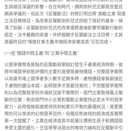
生詳細且深遠的影響。在任何時代，調劑剖析范式都是苦楚且
頗具爭議的，但此次《反壟斷法》的修訂明白將“激勵立異”寫進
立法目標條目，為改革反壟斷剖析范式供給了很好的基本，掃
清了妨礙。反壟斷剖析范式的改革還將直接影響到壟斷行動的
認定、法令義務的承當，并終極關乎反壟斷法立法目標，尤其
是最終目的“增進社會主義市場經濟安康成長”可否完成。
(一)從“價錢中間主義”到“立異中間主義”
以競爭實際為焦點的反壟斷政策制訂發生于產業經濟時期，彼
時市場競爭狀態評價的主要尺度便是產物價錢。完整競爭實際
以為當市場上競爭者多少數字足夠多時，產物價錢會無窮接近
于產物的邊沿本錢，此時競爭才是最完善的；不完整競爭實際
則以為完整競爭的市場狀況是不實際的，部門企業取得寡占壟
斷的位置，剩余部門中小企業對壟斷企業堅持必定水平的競爭
壓力，此時值格程度將保持到帕累托平衡的最優狀況，是更實
際的可以尋求的幻想競爭目的。但隨后熊彼特的經濟成長實際
第一次提醒了，立異在經濟成長中起著比慣例生孩子和價錢競
爭更主要的感化。芝加哥學派提出的唯效力論和在反壟斷中引