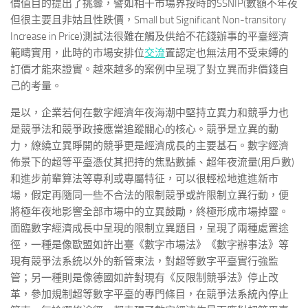
價值目的提出了挑釁，譬如相干市場界按時的SSNIP(數額不年夜
但很主要且非姑且性跌價，Small but Significant Non-transitory
Increase in Price)測試法很難在觸及供給不花錢辦事的平臺經濟
範疇實用，此時的市場安排位
交流
置認定也無法用不受束縛的
訂價才能來證實。越來越多的案例中呈現了對立異而非價錢自
己的考量。
是以，企業若何在數字經濟年夜海潮中堅持立異力和競爭力也
是競爭法和競爭政接應當追蹤關心的核心。競爭是立異的動
力，繚繞立異睜開的競爭更是經濟成長的主要基石。數字經濟
佈景下的超等平臺憑仗其把持的焦點數據、超年夜流量(用戶數)
和進步前輩算法等專利或專屬特征，可以很輕松地進進新市
場，假定再隨同一些不合法的限制競爭或許限制立異行動，便
將極年夜地影響全部市場中的立異鼓勵，終極形成市場掉靈。
面臨數字經濟成長中呈現的限制立異題目，呈現了兩種處置途
徑，一種是像歐盟如許出臺《數字市場法》《數字辦事法》等
現有競爭法系統以外的新管束法，對超等數字平臺實行強監
管；另一種則是像德國如許對現有《反限制競爭法》停止改
革，參加規制超等數字平臺的專門條目，在競爭法系統內停止