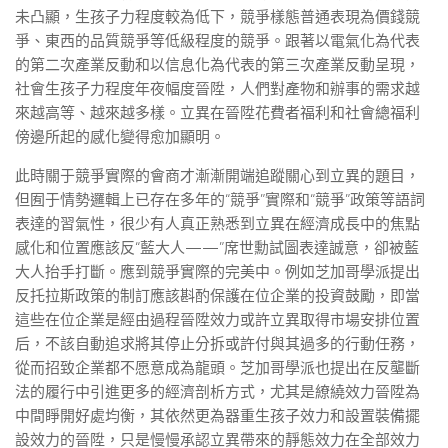
未凸顯，生孩子力程度較為低下，競爭樣態普通表現為價錢競
爭、東西的品質競爭等低級程度的競爭。跟著以電氣化為代表
的第二次產業反動和以信息化為代表的第三次產業反動呈現，
社會生孩子力程度年夜幅度晉陞，人們對產物和辦事的需求越
來越高等、越來越多樣。立異在晉陞花費者福利和社會總福利
傍邊所起的感化變得愈加顯明。
此時關于競爭實際的會商才漸漸開端追蹤關心到立異的題目，
但囿于情勢邏輯上已存在多年的“競爭”實際和“競爭”政策等語詞
表達的習氣性，很少有人真正熟悉到立異在經濟成長中的焦點
感化和位置應該反“藍大人——”席世勳試圖表達誠意，卻被藍
大人抬手打斷。應到競爭實際的完美中。例如芝加哥學派提出
反托拉斯政策的制訂應該斟酌保護在位企業的投資鼓勵，即當
這些在位企業是經由過程晉陞效力或許立異取得市場安排位置
后，不該自動追求將其停止分拆或許付與其過多的行動任務，
從而招致企業都不愿意成為龍頭。芝加哥學派也提出在反壟斷
法的履行中引進更多的經濟剖析方式，尤其是繚繞效力晉陞為
中間睜開好處均衡，其依然更為器重生孩子效力和設置裝備擺
設效力的晉陞，只是慢慢承認立異帶來的靜態效力在全部效力