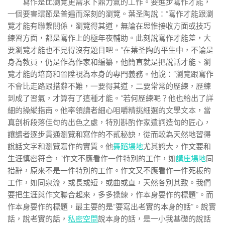
寫作是比瀏覽更需求下鼎力氣的工作。要進步寫作才能，
一個要害環節是普遍而深刻的瀏覽。葉圣陶說：“寫作才能跟瀏
覽才能有聯繫關係，瀏覽得其道，無論在思惟接收方面或技巧
練習方面，都是寫作上的極年夜輔助。此刻說寫作才能差，大
要瀏覽才能也不見得沒有題目吧。”在葉圣陶的平生中，不論是
身為教員，仍是作為作家和編纂，他簡直就是把說話才能、瀏
覽才能的培育和晉陞視為本身的專門義務。他說：“瀏覽跟寫作
不會比走路跟措辭不難，一要得其道，二要常常的歷練，歷練
到成了習氣，才算有了這種才能。”若何歷練呢？他也給出了詳
細的操縱指南。他率領讀者細心咀嚼精挑細選的文學文本，當
真剖析段落佳句的出色之處，特別斟酌作家遣詞造句的匠心，
讓讀者逐步貫通瀏覽和寫作的不貳秘訣，從而較為天然地習得
說話文字和瀏覽寫作的實質。他
舞蹈場地
尤其誇大，作文要和
生涯慎密符合，“作文不應看作一件特別的工作，如
講座場地
同
措辭，原來不是一件特別的工作。作文又不應看作一件死板的
工作，如同泉流，或長或短，或曲或直，天然各別其致。我們
要把生涯與作文聯合起來，多多操練，作本身要作的標題”。而
作本身要作的標題，最主要的是“要寫出老實的本身的話”。說實
話，說老實的話，
私密空間
說本身的話，是一小我基礎的說話