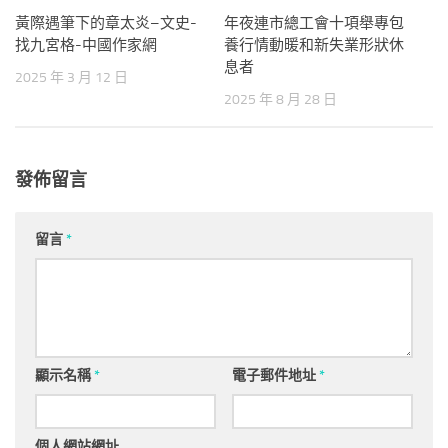
黃際遇筆下的章太炎–文史-
年夜連市總工會十項舉專包
找九宮格-中國作家網
養行情動暖和新失業形狀休
息者
2025 年 3 月 12 日
2025 年 8 月 28 日
發佈留言
留言
*
顯示名稱
*
電子郵件地址
*
個人網站網址