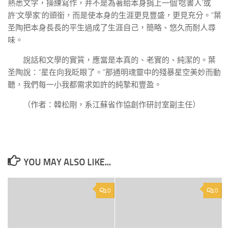
熟悉文字，操練寫作，并不是為著給本身捐上一個‘唸書人’或
許‘文學家’的頭銜，而是使本身的生涯更見豐盛，更見充分。”葉
圣陶把本身長長的平生過成了生涯自己，簡略、悠久而耐人尋
味。
說話和文學的實質，應當是本真的、老實的、純潔的。葉
圣陶說：“星在向我眨眼了。”那通明魂靈中的殘暴星空美妙而動
聽，我們每一小我都需求如許的純摯和豐盈。
（作者：韓松剛，系江蘇省作協創作研討室副主任）
YOU MAY ALSO LIKE...
0
0