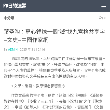
昨日的迴響
Skip to content
未分類
0
葉圣陶：專心錘煉一個“誠”找九宮格共享字
–文史–中國作家網
BY
ADMIN
·
2025 年 3 月 24 日
130年前的1894年，葉紹鈞誕生在江蘇姑蘇一個布衣家庭。
他進小學唸書前，取號“秉臣”，升進中學后，改號為“圣陶”，出
典于“圣人陶鈞萬物”。這個稱號垂垂為人所熟習，而葉圣陶也成
為對中國教導和文學成長具有出色進獻的主要人物。
1.文學、編纂、教導理念影響至今
作為文學家的葉圣陶，創作了短篇小說《隔閡》《潘師長
教師在難中》《多收了三五斗》、長篇小說“扛頂”之作《倪煥
之》、童話《稻草人》《現代好漢的石像》、實際著作《文藝