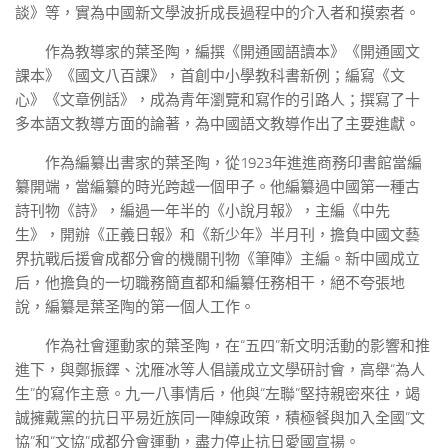
談》等，實為中國新文學波折成長過程中的介入者和摸索者。
作為教導家的葉圣陶，編撰《開通國語讀本》《開通國文
課本》《國文八百課》，首創中小學教科書新例；編寫《文
心》《文章例話》，成為青年瀏覽和寫作的引路人；撰寫了十
多本語文教導方面的論著，為中國語文教導作出了主要進獻。
作為編纂出書家的葉圣陶，從1923年進進商務印書館當編
纂開端，當編纂的時光跨越一個甲子。他編纂過中國第一種古
詩刊物《詩》，編過一年半的《小說月報》，主編《中先
生》，開辦《正義日報》和《新少年》半月刊，擔負中國文藝
界抗戰后援會成都分會的機關刊物《筆陣》主編。新中國成立
后，他擔負的一切職務簡直都和編纂任務相干，絕不夸張地
說，編纂是葉圣陶的第一個人工作。
作為社會運動家的葉圣陶，在“五四”新文明活動的影響和推
進下，與鄭振鐸、沈雁冰等人倡議成立文學研討會，高舉“為人
生”的寫作主意。九一八事情后，他與“左聯”堅持親密來往，竭
誠擁戴黨的抗日平易近族同一陣線政策，積極餐與加入全國“文
協”和“文協”成都分會運動，盡力停止抗日愛國宣揚。