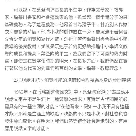
可以說，在葉圣陶這長長的平生中，作為文學家、教導
家、編纂出書家和社會運動家的他，擔當起一個常識分子的最
基礎義務。為了這種義務，他昂首甘為孺子牛，甘為別人作嫁
衣。更多的時辰，他將小我的創作放在一旁，更沉迷于若何晉
陞青少年的瀏覽和寫作才能，沉迷于若何編纂出書合適中小學
教導的優良教材，尤其是沉迷于若何更好地推進中小學語文教
導的成長和提高。葉圣陶的平生，為我們留下了可貴的精力財
富，即使是在數字化時期的明天，在良多方面，我們仍然在實
行著以他為代表的先輩們所首創的文學、編纂、教導理念。
2.把說話才能、瀏覽才能的培育和晉陞視為本身的專門義務
1942年，在《略談進修國文》中，葉圣陶寫道：“盡量應用
說話文字并不是生涯上一種奢靡的請求，其實是古代國民所必
需具有的一種生涯的才能。”在他看來，假如一小我不具有這種
才能，那就是生涯上的缺點，吃虧的不只是小我，對社會也會
發生負面感化。在明天，我們仍然等待全社會進步對的、有用
應用說話文字的才能。