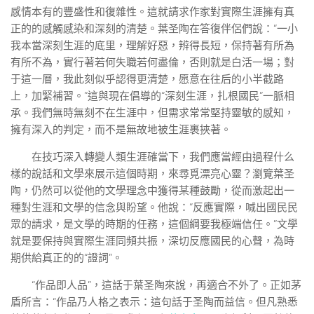
感情本有的豐盛性和復雜性。這就請求作家對實際生涯擁有真
正的的感觸感染和深刻的清楚。葉圣陶在答復伴侶們說：“一小
我本當深刻生涯的底里，理解好惡，辨得長短，保持著有所為
有所不為，實行著若何失職若何盡倫，否則就是白活一場；對
于這一層，我此刻似乎認得更清楚，愿意在往后的小半截路
上，加緊補習。”這與現在倡導的“深刻生涯，扎根國民”一脈相
承。我們無時無刻不在生涯中，但需求常常堅持靈敏的感知，
擁有深入的判定，而不是無故地被生涯裹挾著。
在技巧深入轉變人類生涯確當下，我們應當經由過程什么
樣的說話和文學來展示這個時期，來尋覓漂亮心靈？瀏覽葉圣
陶，仍然可以從他的文學理念中獲得某種鼓勵，從而激起出一
種對生涯和文學的信念與盼望。他說：“反應實際，喊出國民民
眾的請求，是文學的時期的任務，這個綱要我極端信任。”文學
就是要保持與實際生涯同頻共振，深切反應國民的心聲，為時
期供給真正的的“證詞”。
“作品即人品”，這話于葉圣陶來說，再適合不外了。正如茅
盾所言：“作品乃人格之表示：這句話于圣陶而益信。但凡熟悉