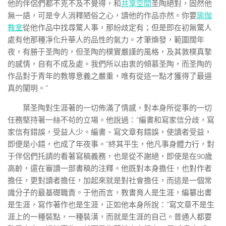
他的伴侶們都不克不及不覺得，和
共享空間
圣陶絕對，固然他
無一語，可是令人消釋陋俗之心，讀他的作品亦然。你要
瑜伽
教室
從他作品中找尋驚人事，那紛歧定有；但是即在初無驚人
處有他那種凈化升華人的品性的氣力。才筆煥發，範圍闊年
夜，有勝于圣陶的，但圣陶的樸實嚴謹的風格，及其敦樸真摯
的感情，自有不成及處。我們所以由衷的傾慕圣陶，而圣陶的
作品對于青年的教導意義之嚴重，唯有從這一點才獲得了最逼
真的闡明。”
葉圣陶對生涯著的一切佈滿了情感，對本身所從事的一切
任務堅持著一絲不茍的立場。他說過：“編書和寫家信分歧，寫
家信有錯誤，受益人少。編書、寫文章有錯誤，使讀者受益，
即便是小錯，也成了年夜事。”終其平生，他凡事身體力行，對
于伴侶們托請的看著寫稿義務，也是從不謝絕，即使是在90歲
高齡，還在審讀一部書稿的注釋。他既對本身擔任，也對作者
擔任，更對讀者擔任，加起來就是對社會擔任，而這是一個常
識分子的最基礎職責。于他而言，教書育人是生涯，編纂出書
是生涯，寫作著作也是生涯，正如他本身所說：“寫文章不是生
涯上的一種裝點，一種裝潢，而就是生涯的自己。普通人都要