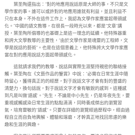
葉圣陶還指出：“對的地應用說話原是大師的事，不只是文
學作家的事。誰可以或許對的地應用誰就有利益，並且利益不
只在本身。不外在這件工作上，我認為文學作家應當起帶頭感
化。”中國的語文教導，在很長一段時光以來，都是“文章”講
授，葉圣陶所倡導的也基礎上是這一理念的延續。他特殊器重
和誇大文學教導的主要性，“由於文學作家是魂靈的工程師，文
學是說話的藝術”。也是在這個意義上，他特殊誇大文學作家應
當在對的應用說話方面起帶頭感化。
這就請求我們的教導、說話與實際生涯堅持親密的聯絡接
觸。葉圣陶在《文藝作品的鑒賞》中說：“必需在日常生涯中隨
時留心，獲得真正的的經歷，對于說話文字才會有對的豐盛的
清楚力，換句話說，對于說話文字才會有敏銳的感到。這種感
到凡是叫做‘語感’。”先生，不論是中小先生，仍是年夜先生，要
重視感觸感染日常生涯的點點滴滴，同時養成傑出的瀏覽習
氣，培育靈敏的“語感”。只要在詳細的瀏覽經過歷程中，經由過
程自立而自負地輿解、體驗和琢磨，才幹真正地找回思慮的樂
趣和生涯的興趣。