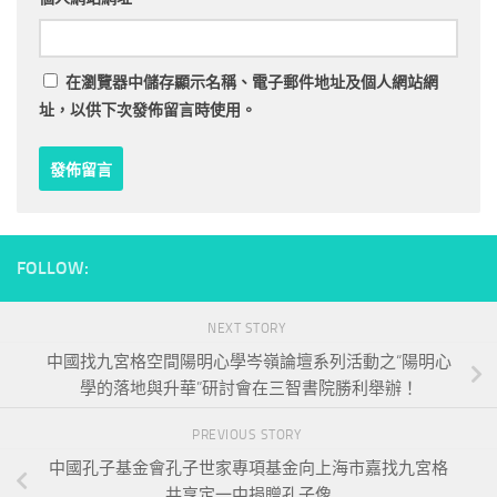
在
瀏覽器
中儲存顯示名稱、電子郵件地址及個人網站網
址，以供下次發佈留言時使用。
FOLLOW:
NEXT STORY
中國找九宮格空間陽明心學岑嶺論壇系列活動之“陽明心
學的落地與升華”研討會在三智書院勝利舉辦！
PREVIOUS STORY
中國孔子基金會孔子世家專項基金向上海市嘉找九宮格
共享定一中捐贈孔子像