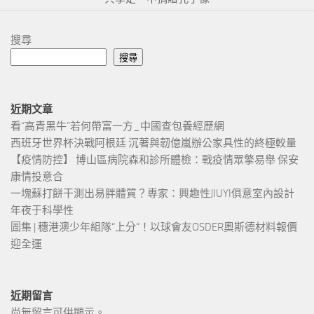
搜尋
搜尋
近期文章
看“高青黑牛”若何帶富一方_中國查包養經歷網
西班牙世界杯決戰阿根廷 沉著與韌億嵐辦公家具性的終極較量
【疫情防控】 博山區病院森和診所體檢：戰疫情眾擎易舉 保安
康情投意合
一塊蘇打餅干測出易胖體質？專家：興趣性JIUYI俱意室內設計
年夜于科學性
圖集 | 穗港澳少年組隊“上分“！以球會友OSDER奧斯德材料報價
迎全運
近期留言
尚無留言可供顯示。