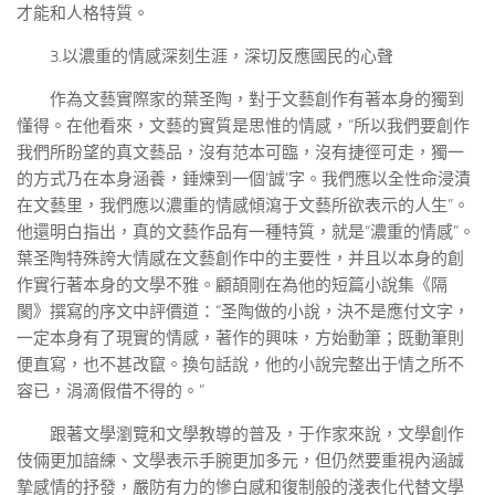
才能和人格特質。
3.以濃重的情感深刻生涯，深切反應國民的心聲
作為文藝實際家的葉圣陶，對于文藝創作有著本身的獨到
懂得。在他看來，文藝的實質是思惟的情感，“所以我們要創作
我們所盼望的真文藝品，沒有范本可臨，沒有捷徑可走，獨一
的方式乃在本身涵養，錘煉到一個‘誠’字。我們應以全性命浸漬
在文藝里，我們應以濃重的情感傾瀉于文藝所欲表示的人生”。
他還明白指出，真的文藝作品有一種特質，就是“濃重的情感”。
葉圣陶特殊誇大情感在文藝創作中的主要性，并且以本身的創
作實行著本身的文學不雅。顧頡剛在為他的短篇小說集《隔
閡》撰寫的序文中評價道：“圣陶做的小說，決不是應付文字，
一定本身有了現實的情感，著作的興味，方始動筆；既動筆則
便直寫，也不甚改竄。換句話說，他的小說完整出于情之所不
容已，涓滴假借不得的。”
跟著文學瀏覽和文學教導的普及，于作家來說，文學創作
伎倆更加諳練、文學表示手腕更加多元，但仍然要重視內涵誠
摯感情的抒發，嚴防有力的慘白感和復制般的淺表化代替文學