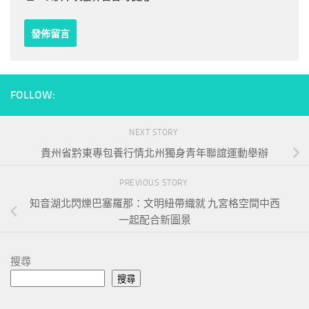
FOLLOW:
NEXT STORY
貴州省黔東專包養行情北州獨身青年聯誼運動舉辦
PREVIOUS STORY
知音湖北閃爍巴塞羅那：文明紐帶織就 九宮格空間中西
一起配合新圖景
搜尋
搜尋