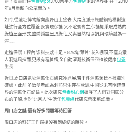
建了覆蓋面積
包養網ppt
3700余平方
包養網
米的保護棚,并于2018
年9月重新向公眾開放。
如今,從遺址博物館向龍骨山上望去,大跨度弧形殼體鋼結構對遺
址進行全方位覆蓋,既實現保護,又不喧賓奪主,保護棚采取成熟的
綠植屋面形式,整體鋪設屋頂綠化,又與自然相協調,與環境融為一
體……
走進保護工程內部,科技感十足。825塊“葉片”嵌入棚頂,不僅為猿
人洞遮風擋雨,更設有種植槽,全自動灌溉技術保證植被健康
包養
生長……
近日,周口店遺址洞熊化石研究獲進展,若干件洞熊類標本被識別
確認。此前,多數學者認為洞熊只生存在歐洲,中國從未有明確無
誤的洞熊化石記錄。此次研究
包養甜心網
擴展了人們對洞熊分
布的了解,也對“北京人”生活年
包養網
代研究帶來新認識。
周口店之謎:還有好多問題等待回答
周口店的科研工作還遠沒有到終結的時候。