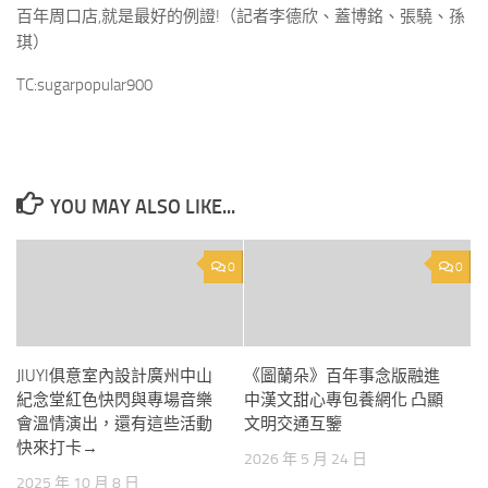
百年周口店,就是最好的例證!（記者李德欣、蓋博銘、張驍、孫
琪）
TC:sugarpopular900
YOU MAY ALSO LIKE...
0
0
JIUYI俱意室內設計廣州中山
《圖蘭朵》百年事念版融進
紀念堂紅色快閃與專場音樂
中漢文甜心專包養網化 凸顯
會溫情演出，還有這些活動
文明交通互鑒
快來打卡→
2026 年 5 月 24 日
2025 年 10 月 8 日