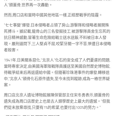
人”頭蓋骨,世界再一次轟動。
然而,周口店和當時中國其他地區一樣,正經歷戰爭的陰霾。
“七七事變”爆發,日本侵略者占領了房山,游擊隊和侵略者展開殊
死搏斗。據記載,龍骨山的三名發掘技工,被游擊隊員舍生忘死的
抗日精神感動,冒著生命危險給戰士送水送飯,不料被日本人發
現。嚴刑逼問下,三人堅貞不屈,咬緊牙關一字不答,慘遭日本侵略
者殺害。
1941年,日美關系惡化,“北京人”化石的安全成了人們憂慮的問題,
當時專家決定,由美國海軍陸戰隊員護送至美國自然歷史博物館,
待戰爭結束后再返還給中國。但隨著珍珠港事件的爆發,轉移途
中,“北京人”頭骨化石原件遺失,至今未找到蹤跡,成為一樁世界疑
案。
周口店北京人遺址博物館展陳保管部主任宋冬勇表示,頭蓋骨的
遺失成為周口店歷史上也是古人類學歷史上最大的遺憾。“但我
們從未放棄尋找,只要有1%的希望,也要付出100%的努力。”