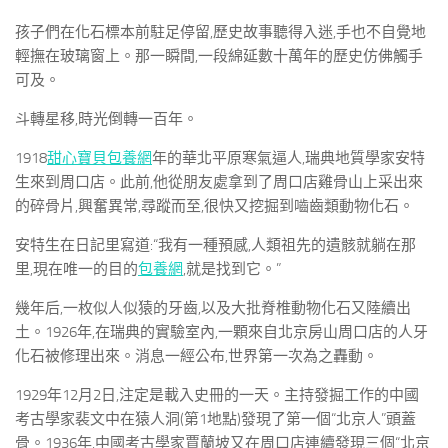
孩子們在化石標本前駐足停留,歷史故事聽得入迷,手也不自覺地
輕撫在玻璃窗上。那一瞬間,一段綿延數十萬年的歷史仿佛觸手
可及。
斗轉星移,時光倒轉一百年。
1918
甜心寶貝包養網
年的華北平原寒氣逼人,瑞典地質學家安特
生來到周口店。此前,他從朋友處拿到了周口店雞骨山上采出來
的碎骨片,興奮異常,尋蹤而至,很快又挖掘到嚙齒類動物化石。
安特生在日記里寫道:“我有一種預感,人類祖先的遺骸就躺在那
里,現在唯一的目的
包養網
,就是找到它。”
幾年后,一枚似人似猿的牙齒,以及大批脊椎動物化石又陸續出
土。1926年,在瑞典的實驗室內,一顆來自北京房山周口店的人牙
化石被修理出來。消息一經公布,世界第一次為之轟動。
1929年12月2日,注定是載入史冊的一天。主持發掘工作的中國
考古學家裴文中在猿人洞(第1地點)發現了第一個“北京人”頭蓋
骨。1936年,中國考古學家賈蘭坡又在周口店連續發現三個“北京