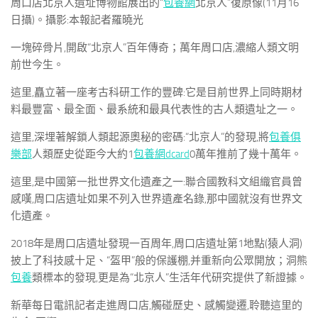
周口店北京人遺址博物館展出的“
包養網
北京人”復原像(11月16
日攝)。攝影:本報記者羅曉光
一塊碎骨片,開啟“北京人”百年傳奇；萬年周口店,濃縮人類文明
前世今生。
這里,矗立著一座考古科研工作的豐碑:它是目前世界上同時期材
料最豐富、最全面、最系統和最具代表性的古人類遺址之一。
這里,深埋著解鎖人類起源奧秘的密碼:“北京人”的發現,將
包養俱
樂部
人類歷史從距今大約1
包養網dcard
0萬年推前了幾十萬年。
這里,是中國第一批世界文化遺產之一:聯合國教科文組織官員曾
感嘆,周口店遺址如果不列入世界遺產名錄,那中國就沒有世界文
化遺產。
2018年是周口店遺址發現一百周年,周口店遺址第1地點(猿人洞)
披上了科技感十足、“盔甲”般的保護棚,并重新向公眾開放；洞熊
包養
類標本的發現,更是為“北京人”生活年代研究提供了新證據。
新華每日電訊記者走進周口店,觸碰歷史、感觸變遷,聆聽這里的