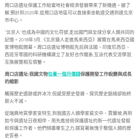
周口店遺址保護工作給當地社會經濟發展帶來了新機遇。據了
解,預計到2020年,從周口店地區可以直接乘坐軌道交通到達北京
市中心。
“北京人”也成為中國的文化符號,走出國門與全球分享人類共同的
記憶。2018年3月,《北京猿人走進馬來西亞》展覽在馬來西亞國
家博物館開幕。周口店遺址博物館先后與法國、印度尼西亞、
西班牙等國的科研機構建立了友好合作關系,互派代表交流學習,
互換展覽相互借鑒。
周口店遺址:我國文物
包養一個月價錢
保護開發工作蛻變與成長
的縮影
觸摸歷史遺跡或許冰冷,但感受歷史發展、探究歷史脈絡卻始終
薪火不滅。
從瑞典地質學家安特生,到我國古人類學家裴文中、賈蘭坡,再到
如今與遺址日夜相伴、用先進技術保護遺址的新一代遺址發掘
和保護工作者。他們傾盡畢生之力,撰寫著無愧于整個人類的歷
史答卷。