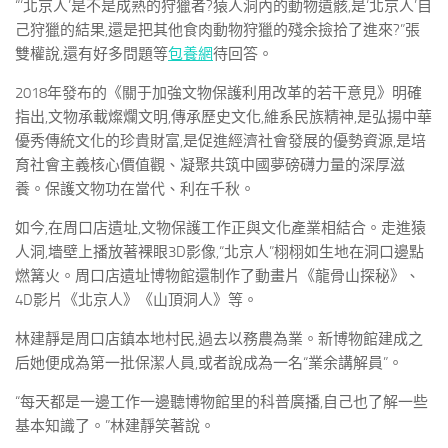
“‘北京人’是不是成熟的狩獵者?猿人洞內的動物遺骸,是‘北京人’自
己狩獵的結果,還是把其他食肉動物狩獵的殘余撿拾了進來?”張
雙權說,還有好多問題等
包養網
待回答。
2018年發布的《關于加強文物保護利用改革的若干意見》明確
指出,文物承載燦爛文明,傳承歷史文化,維系民族精神,是弘揚中華
優秀傳統文化的珍貴財富,是促進經濟社會發展的優勢資源,是培
育社會主義核心價值觀、凝聚共筑中國夢磅礴力量的深厚滋
養。保護文物功在當代、利在千秋。
如今,在周口店遺址,文物保護工作正與文化產業相結合。走進猿
人洞,墻壁上播放著裸眼3D影像,“北京人”栩栩如生地在洞口邊點
燃篝火。周口店遺址博物館還制作了動畫片《龍骨山探秘》、
4D影片《北京人》《山頂洞人》等。
林建靜是周口店鎮本地村民,過去以務農為業。新博物館建成之
后她便成為第一批保潔人員,或者說成為一名“業余講解員”。
“每天都是一邊工作一邊聽博物館里的科普廣播,自己也了解一些
基本知識了。”林建靜笑著說。