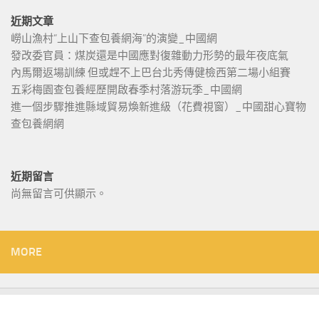
近期文章
嶗山漁村“上山下查包養網海”的演變_中國網
發改委官員：煤炭還是中國應對復雜動力形勢的最年夜底氣
內馬爾返場訓練 但或趕不上巴台北秀傳健檢西第二場小組賽
五彩梅園查包養經歷開啟春季村落游玩季_中國網
進一個步驟推進縣域貿易煥新進級（花費視窗）_中國甜心寶物
查包養網網
近期留言
尚無留言可供顯示。
MORE