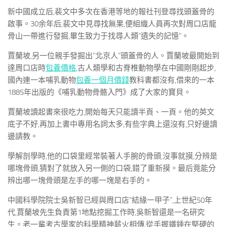
新中國成立后,裴文中多次在香港等地的報社刊登尋找頭蓋骨的
啟事。30余年后,裴文中見尋找無果,便組織人員再次對周口店龍
骨山一帶進行發掘,畢生致力于找尋人類“遺失的記憶”。
賈蘭坡,另一位親手發掘出“北京人”頭蓋骨的人。賈蘭坡最開始到
達周口店時
包養價格
,古人類學和古脊椎動物學在中國剛剛起步,
國內連一本哺乳動物
包養一個月價錢
教科書都沒有,借來的一本
1885年出版的《哺乳動物骨骼入門》成了大家的寶貝。
賈蘭坡讀起書來很吃力,開始每天只能讀半頁、一頁。他的英文
底子不好,再加上書中專用名詞太多,有些字典上還沒有,只好邊讀
邊請教。
學解剖學時,他的口袋里經常裝著人手腕的骨頭,沒事就摸,分辨是
哪塊骨頭,猜對了就放入另一側的口袋,錯了重新摸。最后竟能分
辨出哪一塊骨頭是左手的哪一塊是右手的。
中國科學院院士吳新智已經與周口店“結緣一甲子”,上世紀50年
代,賈蘭坡先生負責第1地點挖掘工作時,吳新智還是一名研究
生。老一輩考古學家的科學精神薪火相傳,從手握鐵錘在堅硬的