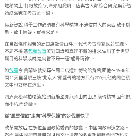
堆積物上“打眼放炮”到牽頭組織周口店與古人類綜合研究,吳新智
始終奮戰在考古第一線。
吳新智說,科學工作必須要有科學精神,不迷信前人的東西,敢于創
新、敢于懷疑、實事求是。
在自然條件艱苦的周口店龍骨山畔,一代代考古專家臥薪嘗膽、
不屈不撓,憑
包養故事
著對知識和真理不懈的追求,做出了令世界
矚目的科學成就,這何嘗不是一種“龍骨精神”。
如
包養
今,賈蘭坡就安葬在周口店遺址博物館背后,距他在1936年
間11天里發現三塊“北京人”頭蓋骨的地方只有200米,他的同仁裴
文中也安葬在這里。
四周蒼松翠柏環繞,抬頭就能望見龍骨山的山頂,龍骨精神,因他們,
而不朽,而延續。
從“風雪侵蝕”走向“科學保護”的步伐更快了
改革開放后,在多位全國政協委員的提議下,中國開啟申遺之路。
然而,當中國把首批申報世界文化遺產的名單報到聯合國教科文