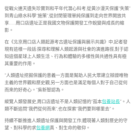
從戰火連天遺失珍寶到和平年代潛心科考,從黃沙漫天保護“失策”
到青山綠水科學“施策”,從封閉管理單純保護到走向世界開放共
享……周口店遺址正是我國文物保護開發工作蛻變與成長的縮
影。
在《北京周口店人類起源考古遺址保護與展示共識》中,記者發
現有這樣一段話:探尋和理解人類起源與社會的演進路徑,對于認
知這個星球上人類生活、行為和體驗的多樣性與共通性具有極
其重要的作用。
“人類遺址挖掘保護的意義一方面是幫助人民大眾建立辯證唯物
主義的世界觀和歷史觀,另一方面也是滿足每個人對于自己從何
而來的好奇心。”吳新智認為。
縱覽人類發展史,周口店遺址不是人類記憶的“孤本
包養站長
”。人
類不斷追問“我們從何而來”,也在探索“我們要到哪里去”。
持續不斷推進人類遺址保護與開發工作,體現著人類對歷史的守
望、對科學的求
包養網
真、對生命的敬仰。