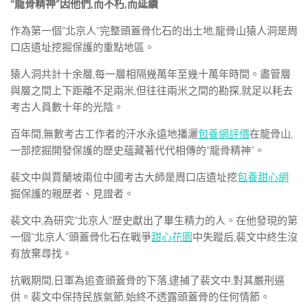
“龍骨精神”因他們,而不朽,而延續
作為第一個“北京人”完整頭蓋骨化石的出土地,龍骨山猿人洞是周
口店遺址挖掘保護的重點地區。
猿人洞共計十余層,每一層相隔幾萬年至幾十萬年時間。盡管層
與層之間上下距離不足兩米,但往往兩米之間的勘探,就足以耗去
考古人員數十年的光陰。
百年間,無數考古工作者的汗水永遠地播灑
包養網評價
在龍骨山,
一部挖掘開發保護的歷史蘊藏著代代相傳的“龍骨精神”。
裴文中與賈蘭坡兩位中國考古大師是周口店遺址挖
包養甜心網
掘保護的親歷者、見證者。
裴文中,為研究“北京人”歷史獻出了畢生精力的人。在他發現的第
一個“北京人”頭蓋骨化石在戰爭
甜心花園
中失蹤后,裴文中終生沒
有放棄尋找。
抗戰期間,日軍為追查頭蓋骨的下落,逮捕了裴文中,對其嚴刑逼
供。裴文中保持民族氣節,始終不透露頭蓋骨的任何情節。