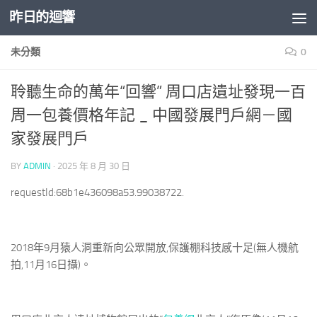
昨日的迴響
Skip to content
未分類
0
聆聽生命的萬年“回響” 周口店遺址發現一百
周一包養價格年記 _ 中國發展門戶網－國
家發展門戶
BY
ADMIN
·
2025 年 8 月 30 日
requestId:68b1e436098a53.99038722.
2018年9月猿人洞重新向公眾開放,保護棚科技感十足(無人機航
拍,11月16日攝)。