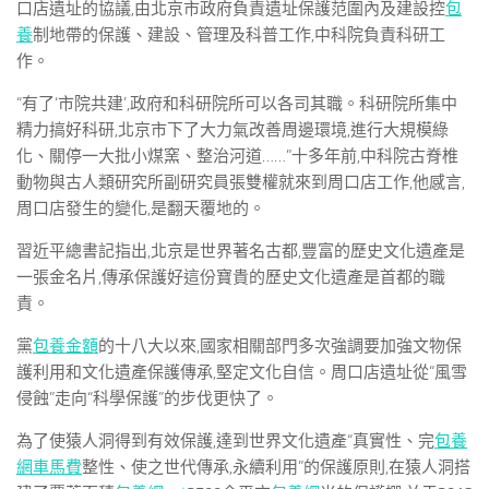
口店遺址的協議,由北京市政府負責遺址保護范圍內及建設控
包
養
制地帶的保護、建設、管理及科普工作,中科院負責科研工
作。
“有了‘市院共建’,政府和科研院所可以各司其職。科研院所集中
精力搞好科研,北京市下了大力氣改善周邊環境,進行大規模綠
化、關停一大批小煤窯、整治河道……”十多年前,中科院古脊椎
動物與古人類研究所副研究員張雙權就來到周口店工作,他感言,
周口店發生的變化,是翻天覆地的。
習近平總書記指出,北京是世界著名古都,豐富的歷史文化遺產是
一張金名片,傳承保護好這份寶貴的歷史文化遺產是首都的職
責。
黨
包養金額
的十八大以來,國家相關部門多次強調要加強文物保
護利用和文化遺產保護傳承,堅定文化自信。周口店遺址從“風雪
侵蝕”走向“科學保護”的步伐更快了。
為了使猿人洞得到有效保護,達到世界文化遺產“真實性、完
包養
網車馬費
整性、使之世代傳承,永續利用”的保護原則,在猿人洞搭