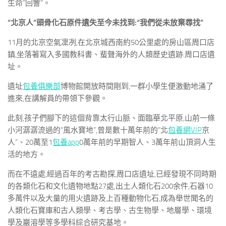
生命“回響”。
“北京人”頭骨化石原件遺失至今未找到:“我們從未放棄尋找”
11月的北京空氣凜冽,在北京城西南約50公里處的房山區周口店
鎮,坐落著寫入多國教科書、蜚聲海外的人類歷史遺跡:周口店遺
址。
遺址
包養俱樂部
博物館開放時間剛到,一群小學生便激動地涌了
進來,在講解員的帶領下參觀。
此刻,孩子們腳下的這個背靠太行山脈、面臨華北平原,山前一條
小河潺潺流過的“風水寶地”,曾是數十萬年前的“北
包養網VIP
京
人”、20萬至1
包養app
0萬年前的早期智人、3萬年前山頂洞人生
活的地方。
而在不遠處,經過百年的考古勘探,周口店遺址,已經發現不同時期
的各類化石和文化遺物地點27處,出土人類化石200余件,石器10
多萬件以及大量的用火遺跡及上百種動物化石,成為舉世聞名的
人類化石寶庫和古人類學、考古學、古生物學、地層學、環境
學及巖溶學等多學科綜合研究基地。