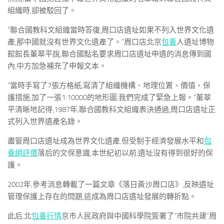
組織時,卻被駁回了。
“聯合國教科文組織當時答復,周口店遺址如果不列入世界文化遺
產,那中國就沒有世界文化遺產了。”周口店北京
包養
人遺址博物
館館長董翠平說,聯合國點名要求周口店遺址申遺的消息傳到國
內,中方加急補充了申報文本。
“當時手寫了7張方格紙,寫清了組織機構、地理位置、價值、保
護措施,加了一張1:10000的地形圖,我們完成了緊急上報。”董翠
平清晰地記得,1987年,聯合國教科文組織表決通過,周口店遺址正
式列入世界遺產名錄。
盡管周口店遺址成為世界文化遺產,但受制于經濟發展水平和
包
養網評價
落后的文保意識,本世紀初以前,遺址沒有得到很好的保
護。
2002年,參考消息轉載了一篇文章《落日黃沙周口店》,反映遺址
管理保護上存在的問題,這成為周口店遺址發展的轉折點。
此后,北
包養行情
京市人民政府與中國科學院簽署了“市院共建”周