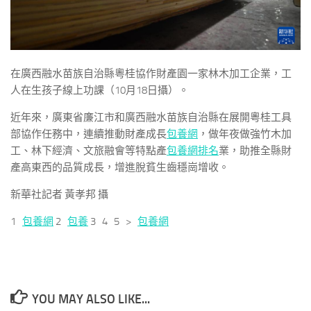
在廣西融水苗族自治縣粵桂協作財產園一家林木加工企業，工
人在生孩子線上功課（10月18日攝）。
近年來，廣東省廉江市和廣西融水苗族自治縣在展開粵桂工具
部協作任務中，連續推動財產成長
包養網
，做年夜做強竹木加
工、林下經濟、文旅融會等特點產
包養網排名
業，助推全縣財
產高東西的品質成長，增進脫貧生齒穩崗增收。
新華社記者 黃孝邦 攝
1
包養網
2
包養
3 4 5 >
包養網
YOU MAY ALSO LIKE...