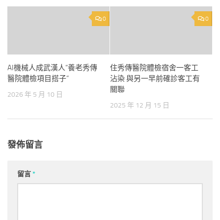
0
0
AI機械人成武漢人“養老秀傳
住秀傳醫院體檢宿舍一客工
醫院體檢項目搭子”
沾染 與另一早前確診客工有
關聯
2026 年 5 月 10 日
2025 年 12 月 15 日
發佈留言
留言
*