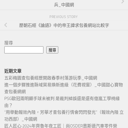
兵_中國網
PREVIOUS STORY
歷朝石經《論語》中的帝王諱求包養網站比較字
搜尋
搜尋
近期文章
五彩梅園查包養經歷開啟春季村落游玩季_中國網
進一個步驟推進縣域貿易煥新進級（花費視窗）_中國甜心寶物
查包養網網
PSG歐冠兩明顯手球未被判 是裁判掉誤還是還有億嵐工學椅緣
由？
“用舉動報效內陸，芳華才查包養行情會閃閃發光”（報效內陸 立
功西部）_中國網
匠人匠心·2024年齊魯年夜工匠｜尚OSDER奧斯德汽車零件榮