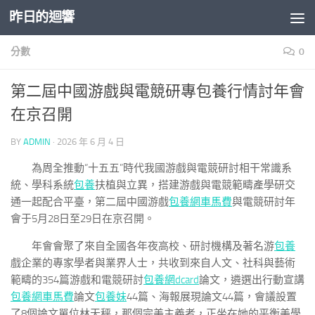
昨日的迴響
Skip to content
分數
0
第二屆中國游戲與電競研專包養行情討年會
在京召開
BY
ADMIN
·
2026 年 6 月 4 日
為周全推動“十五五”時代我國游戲與電競研討相干常識系
統、學科系統
包養
扶植與立異，搭建游戲與電競範疇產學研交
通一起配合平臺，第二屆中國游戲
包養網車馬費
與電競研討年
會于5月28日至29日在京召開。
年會會聚了來自全國各年夜高校、研討機構及著名游
包養
戲企業的專家學者與業界人士，共收到來自人文、社科與藝術
範疇的354篇游戲和電競研討
包養網dcard
論文，遴選出行動宣講
包養網車馬費
論文
包養妹
44篇、海報展現論文44篇，會議設置
了8個論文單位林天秤，那個完美主義者，正坐在她的平衡美學