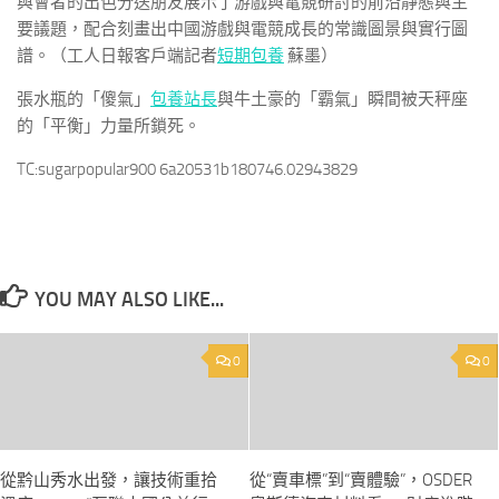
與會者的出色分送朋友展示了游戲與電競研討的前沿靜態與主
要議題，配合刻畫出中國游戲與電競成長的常識圖景與實行圖
譜。（工人日報客戶端記者
短期包養
蘇墨）
張水瓶的「傻氣」
包養站長
與牛土豪的「霸氣」瞬間被天秤座
的「平衡」力量所鎖死。
TC:sugarpopular900 6a20531b180746.02943829
YOU MAY ALSO LIKE...
0
0
從黔山秀水出發，讓技術重拾
從“賣車標”到“賣體驗”，OSDER