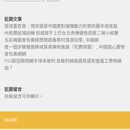
近期文章
發改委官員：煤炭還是中國應對復雜動力形勢的最年夜底氣
內馬爾返場訓練 但或趕不上巴台北秀傳健檢西第二場小組賽
五彩梅園查包養經歷開啟春季村落游玩季_中國網
進一個步驟推進縣域貿易煥新進級（花費視窗）_中國甜心寶物
查包養網網
PSG歐冠兩明顯手球未被判 是裁判掉誤還是還有億嵐工學椅緣
由？
近期留言
尚無留言可供顯示。
MORE