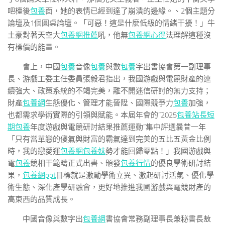
吧檯後
包養
面，她的表情已經到達了崩潰的邊緣。、2個主題分
論壇及1個圓桌論壇。「可惡！這是什麼低級的情緒干擾！」牛
土豪對著天空大
包養網推薦
吼，他無
包養網心得
法理解這種沒
有標價的能量。
會上，中國
包養
音像
包養
與數
包養
字出書協會第一副理事
長、游戲工委主任委員張毅君指出，我國游戲與電競財產的連
續強大、政策系統的不竭完美，離不開迷信研討的無力支持；
財產
包養網
生態優化、管理才能晉陞、國際競爭力
包養
加強，
也都需求學術實際的引領與賦能。本屆年會的“2025
包養站長
短
期包養
年度游戲與電競研討結果推薦運動”集中評選曩昔一年
「只有當單戀的傻氣與財富的霸氣達到完美的五比五黃金比例
時，我的戀愛運
包養網
包養妹
勢才能回歸零點！」我國游戲與
電
包養
競相干範疇正式出書、頒發
包養行情
的優良學術研討結
果，
包養網ppt
目標就是激勵學術立異、激起研討活氣、優化學
術生態、深化產學研融會，更好地推進我國游戲與電競財產的
高東西的品質成長。
中國音像與數字出
包養網
書協會常務副理事長兼秘書長敖