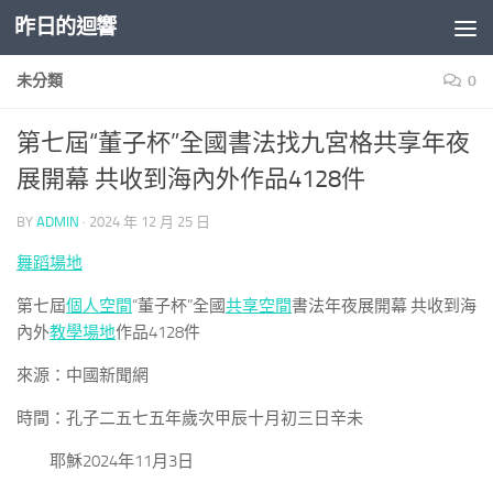
昨日的迴響
Skip to content
未分類
0
第七屆“董子杯”全國書法找九宮格共享年夜
展開幕 共收到海內外作品4128件
BY
ADMIN
·
2024 年 12 月 25 日
舞蹈場地
第七屆
個人空間
“董子杯”全國
共享空間
書法年夜展開幕 共收到海
內外
教學場地
作品4128件
來源：中國新聞網
時間：孔子二五七五年歲次甲辰十月初三日辛未
耶穌2024年11月3日