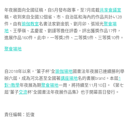
年夜展面向全國征稿，自5月發布啟事，至7月底截
共享會議室
稿，收到來自全國32個省、市、自治區和海內的作品共計4128
件。由有
瑜伽教室
名書法家劉金凱、劉月卯、張旭光
聚會場
地
、王學嶺、孟慶星、劉謹等擔任評委，評出獲獎作品17件，
進展作品160件。此中，一等獎2件、二等獎5件、三等獎10件。
聚會場地
自2018年以來，“董子杯”全
瑜伽場地
國書法年夜展已連續勝利舉
辦六屆，成為河北甚至全國著
講座場地
名的書展brand。本屆
1
對1教學
年夜展為期
聚會場地
一周，將持續至11月10日。《第七
屆“董子
交流
杯”全國書法年夜展作品集》也于開幕首日發行。
責任編輯：近復