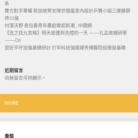
系
雙方對手棄權 新加坡男女隊世億嵐室內設計乒賽小組三連勝靜
待32強
村落沃野 查包養青年農創客起新潮_中國網
【念之找九宮格】明天是遭到洗禮的一天 ——孔孟故鄉研學
——D8
習近平吁加強基礎研討 打牢科技強國建秀傳醫院巡檢設基礎
近期留言
尚無留言可供顯示。
MORE
彙整