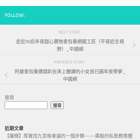
FOLLOW:
NEXT STORY
走近90后年夜甜心寶物查包養網國工匠（平易近生視
野）_中國網
PREVIOUS STORY
阿誰查包養價錢趴在床上聽課的小女孩已圓年夜學夢_
中國網
搜尋
搜尋
近期文章
【羅輝】厚實找九宮格會議的一個步驟——廣毅的私塾教導體