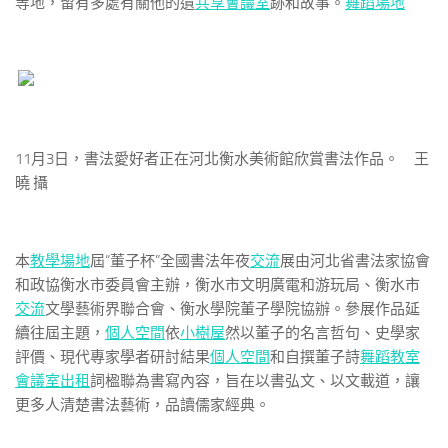
等地，留有多處有關他的遺
共享會議室
跡和故事。
舞蹈場地
11月3日，書法愛好者正在河北衡水美術館欣賞書法作品。 王
曉 攝
本
教學場地
屆“董子杯”全國書法年夜
交流
展由河北省書法家協會
和政協衡水市委員會主辦，衡水市文明廣電和游玩局、衡水市
交流
文學藝術界聯合會、衡水學院董子學院協辦。參展作品延
續往屆主題，
個人空間
依
小樹屋
然以董子的名言哲句、史學家
評價、現代專家學者研討結果
個人空間
和自撰董子詩
舞蹈教室
會議室出租
詞楹聯為書寫內容，旨在以書弘文、以文載道，讓
更多人清楚書法藝術，品讀儒家經典。