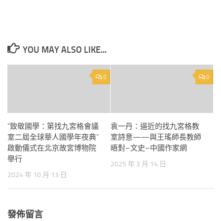
YOU MAY ALSO LIKE...
0
0
“致敬國學：第找九宮格會議
袁一丹：逼近的找九宮格教
室二屆全球華人國學年夜典”
室詩意——與王瑤師長教師
啟動儀式在北京故宮博物院
晤對–文史–中國作家網
舉行
2025 年 3 月 14 日
2024 年 10 月 13 日
發佈留言