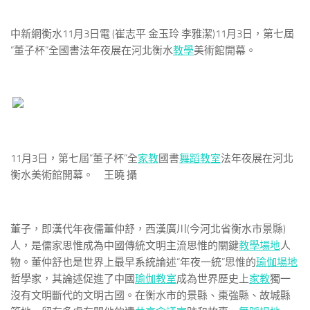
中新網衡水11月3日電 (崔志平 金玉玲 李雅潔)
11月3日，第七屆
“董子杯”全國書法年夜展在河北衡水
教學
美術館開幕。
11月3日，第七屆“董子杯”全
家教
國書
舞蹈教室
法年夜展在河北
衡水美術館開幕。 王曉 攝
董子，即漢代年夜儒董仲舒，西漢廣川(今河北省衡水市景縣)
人，是儒家思惟成為中國傳統文明主流思惟的關鍵
教學場地
人
物。董仲舒也是世界上最早系統論述“年夜一統”思惟的
瑜伽場地
哲學家，其論述促進了中國
瑜伽教室
成為世界歷史上
家教
獨一
沒有文明斷代的文明古國。在衡水市的景縣、棗強縣、故城縣