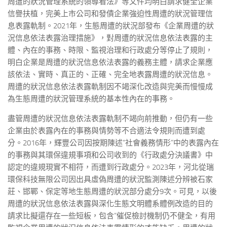
周遭的狀況管理系統的領導看法》等文件均明白請求健全企業
信譽扶植，完美上市公司和發債企業強迫性周遭的狀況管理信
息表露軌制。2021年，生態周遭的狀況部發布《企業周遭的狀
況信息依法表露治理措施》，對周遭的狀況信息依法表露的主
體、內在的事務、時限、監視治理和行政處分等停止了規則，
明白企業是周遭的狀況信息依法表露的義務主體，請求企業應
該依法、實時、真正的、正確、完全地表露周遭的狀況信息。
周遭的狀況信息依法表露軌制因不竭深化改造與完美而慢慢成
為生態周遭的狀況管理系統的基本性內在的事務。
盡管周遭的狀況信息依法表露軌制不竭向前推動，但仍有一些
企業由於表露內在的事務與情勢等不合適法令規則而遭到處
分。2016年，輝豐公司因按期陳述“社會義務情形”中的表露內在
的事務與其環保違規事項和公司收到的《行政處分決議書》中
認定的違規現實不相符，而遭到行政處分。2023年，河北從瑞
環保科技無限公司因出具虛偽周遭的狀況監測陳述分辨被石家
莊、邯鄲、保定等地生態周遭的狀況部分處分9次。可見，以後
周遭的狀況信息依法表露與深化生態文明體系體例改造的目的
請求比擬還存在一些短板，包含“催促檢討機制仍不健全，有用