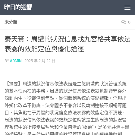
昨日的迴響
Skip to content
未分類
0
秦天寶：周遭的狀況信息找九宮格共享依法
表露的效能定位與優化途徑
BY
ADMIN
·
2025 年 2 月 22 日
【摘要】周遭的狀況信息依法表露是生態周遭的狀況管理系統
的基本性內在的事務。周遭的狀況信息依法表露軌制遵守從外
源到內生、從邊沿到焦點、從個體到系統的演變邏輯，浮現出
外鄉化改革不徹底、法令體系不兼容以及軌制連接不順暢等題
目，其焦點在于周遭的狀況信息依法表露的效能定位不清楚。
周遭的狀況信息依法表露的效能定位應該是生態周遭的狀況管
理系統中的銜接當局監管和企業自治的“橋梁”，是多元共治主體
的銜接點，是古代生態周遭的狀況管理系統中的連接性軌制