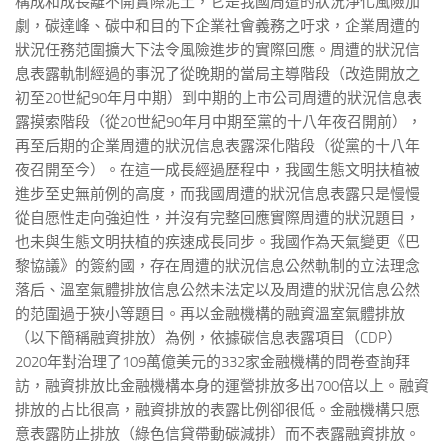
構成和成長離不開實際泥土，它是我國周遭的狀況淨化風險加
劇，碳達峰、碳中和目的下企業社會義務之吁求，企業周遭的
狀況任務范圍擴大下法令風險進步的實際回應。周遭的狀況信
息表露軌制經過的事況了從晚期的當局主導階段（改造開放之
初至20世紀90年月中期）到中期的上市公司周遭的狀況信息表
露摸索階段（從20世紀90年月中期至黨的十八年夜召開前），
再至后期的企業周遭的狀況信息表露深化階段（從黨的十八年
夜召開至今）。在這一成長經過歷程中，我國生態文明扶植被
進步至史無前例的高度，而我國周遭的狀況信息表露只是慢慢
從自愿性走向強迫性，并沒有完整回應實際周遭的狀況題目，
也未與生態文明扶植的疾速成長同步。我國作為天氣變更《巴
黎協議》的簽約國，存在周遭的狀況信息公然軌制的立法理念
落后、溫室氣體排放信息公然未法定以及周遭的狀況信息公然
的范圍過于狹小等題目。再以金融機構的融資溫室氣體排放
（以下簡稱融資排放）為例，依據碳信息表露項目（CDP）
2020年對治理了109萬億美元的332家金融機構的問卷查詢拜
訪，融資排放比金融機構本身的運營排放多出700倍以上。融資
排放的占比很高，融資排放的表露比例卻很低。金融機構只愿
意表露防止排放（綠色信貸帶動碳減排）而不表露融資排放。