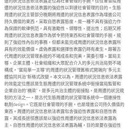
遭的狀況信息依法表露定位為社會管理的手腕，往往會晉陞周
遭的狀況信息依法表露的強迫性以到達社會管理的目的。生態
周遭的狀況主管部分晚期將周遭的狀況信息表露作為增進公司
持久價值的東西，采取自愿表露態度，是一種不具有強迫力作
為保證的軟律例范，具有激勵性、領導性、提出性；后期又將
周遭的狀況信息表露作為號令把持東西和社會管理的手腕，規
則了強迫性內在的事務，但都未能完成周遭的狀況信息表露所
具有的效能價值。虛偽表露和選擇性表露仍時有產生。跟著古
代周遭的狀況管理系統的不竭成長和完美，黨委引導、當局主
導、企業主體、社會組織和大眾配合介入的多元共治局勢不竭
構成，“當局單一主導”的周遭的狀況管理舊格式開端向“多元主
體協同共治”新格式改變。本文以為，周遭的狀況信息依法表露
的效能定位應該是生態周遭的狀況管理系統中銜接當局監管和
企業自治的“橋梁”，是多元共治主體的銜接點，是周遭的狀況規
制的方法之一，是古代生態周遭的狀況管理系統中一個連接性
軌制design。它既是社會管理的手腕，也是增進公司持久價值的
東西。周遭的狀況信息依法表露包含強迫性表露和自愿性表
露，其成長途徑應該是以強迫性周遭的狀況信息依法表露為
主、自愿性周遭的狀況信息依法表露為輔，目的是要在強迫性