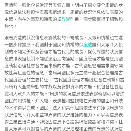
露情勢、強化企業治理等五個方面，明白了樹立健全周遭的狀
況信息依法強迫性表露規范請求，周遭的狀況信息依法表露的
主體、內在的事務和時限的規
教學
則進一個步驟獲得了細致和
強化。
跟著周遭的狀況信息表露軌制的不竭成長，大眾知情權也在進
一個步驟擴展。我國對于國民知情權的保
家教
證和大眾介入軌
制的不竭完美以及管理才能古代化的成長，促使周遭的狀況信
息依法表露軌制不竭從邊沿走向焦點。國度管理才能是應用國
度軌制治理社會各方面事務的才能。古代國度管理需求遵守開
放性與包涵性的理念，當局與國民多元主體一起配合管理是古
代國度管理的主要特征。“古代國度管理才能既包含在朝黨和當
局所有人全體舉動的才能以及安排資本的才能，也包含社會組
織和大眾介入的才能。”周遭的狀況信息依法表露軌制可以增進
國民的知情權、介入權、表達權和監視權在分歧的層面和分歧
的水平得以完成，國民、法人和其他組織依法享有獲取周遭的
狀況信息、介入和監視周遭的狀況維護的權力，可以與信息表
露企業直接溝通，避免因信息不合錯誤稱招致誤解和沖突。社
會大眾還可以對當局的周遭的狀況治理和企業的周遭的狀況信