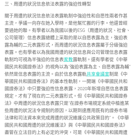
三、周遭的狀況信息依法表露的強迫性轉型
關于周遭的狀況信息依法表露軌制中強迫性和自愿性兩者作甚
主流，爭議一向存在她入學時，是他幫忙搬的行李。他還曾經
要過她的聯。有學者以為我國以後的ESG（周遭的狀況、社會、
公司管理）信息表露總體上采取的是以自愿表露為主，強迫表
露為輔的二元表露形式，而周遭的狀況信息表露屬于分級強迫
表露。也有學者以為我國周遭的狀況信息與公司管理信息表露
軌制均可視為半強迫的信息表
家教
露軌制。還有學者從《中華
國民共和國證券法》的視角以為“強迫表露為主、自愿表露為輔”
依然是信息表露的主流。由於信息表露軌
共享會議室
制是《中
華國民共和國證券法》的基本性軌制，一開端《中華國民共和
國證券法》中只要強迫性信息表露，2020年新增自愿信息表露
規定，才有了現在的二元表露形式。但《中華國民共和國證券
法》中周遭的狀況信息表露只是“在證券市場規定系統中植進某
些周遭的狀況法令規制的原因，以期到達應用既有的證券市場
法律和司法資本來完成周遭的狀況維護公共政策目的”。《中華
國民共和國周遭的狀況維護法》與《中華國民共和國證券法》
盡管在立法目的上有必定的沖突，可是《中華國民共和國周遭