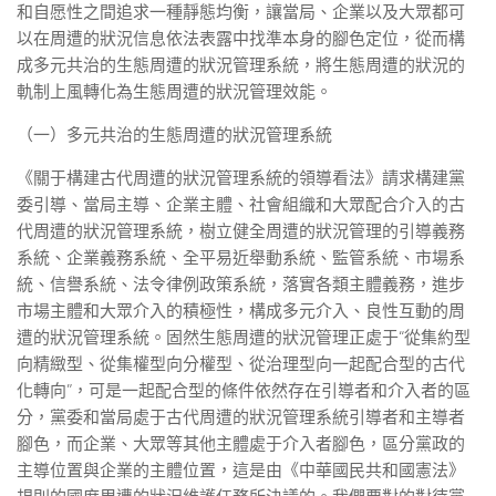
和自愿性之間追求一種靜態均衡，讓當局、企業以及大眾都可
以在周遭的狀況信息依法表露中找準本身的腳色定位，從而構
成多元共治的生態周遭的狀況管理系統，將生態周遭的狀況的
軌制上風轉化為生態周遭的狀況管理效能。
（一）多元共治的生態周遭的狀況管理系統
《關于構建古代周遭的狀況管理系統的領導看法》請求構建黨
委引導、當局主導、企業主體、社會組織和大眾配合介入的古
代周遭的狀況管理系統，樹立健全周遭的狀況管理的引導義務
系統、企業義務系統、全平易近舉動系統、監管系統、市場系
統、信譽系統、法令律例政策系統，落實各類主體義務，進步
市場主體和大眾介入的積極性，構成多元介入、良性互動的周
遭的狀況管理系統。固然生態周遭的狀況管理正處于“從集約型
向精緻型、從集權型向分權型、從治理型向一起配合型的古代
化轉向”，可是一起配合型的條件依然存在引導者和介入者的區
分，黨委和當局處于古代周遭的狀況管理系統引導者和主導者
腳色，而企業、大眾等其他主體處于介入者腳色，區分黨政的
主導位置與企業的主體位置，這是由《中華國民共和國憲法》