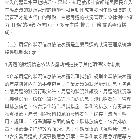
介入的器重水平也缺乏”，是以，充足激起社會組織與國民介入
生態周遭的狀況管理的積極性和自動性成為我國生態周遭的狀
況管理才能古代化的難點。生態周遭的狀況管理法令律例中“權
力-任務”的掉衡亟需匡正，多元主體“權力-任務”關系亟待構
成。
（二）周遭的狀況信息依法表露是生態周遭的狀況管理系統連
接性軌制design
1.周遭的狀況信息依法表露軌制連接了其他環保法令軌制
《企業周遭的狀況信息依法表露治理措施》規則企業依法表露
的年度陳述內在的事務包含：企業周遭的狀況治理信息，包含
生態周遭的狀況行政允許、周遭的狀況維護稅、周遭的狀況淨
化義務保險、環保信譽評價等方面的信息；淨化物發生、管理
與排放信息，包含淨化防治舉措措施，淨化物排放，有毒無害
物資排放，產業固體廢料和風險廢料發生、儲存、流向、應
用、處理，自行監測等方面的信息；碳排放信息，包含排放
量、排放舉措措施等方面的信息；生態周遭的狀況應急信息，
包含突發周遭的狀況事務應急預案、重淨化氣象應急呼應等方