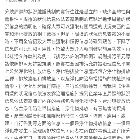
分歧周遭的狀況維護軌制的實行往往是孤立的，缺少全體性與
體系性。周遭的狀況信息依法表露軌制的焦點是進步周遭的狀
況信息的通明度，確保大眾可以獲取有關周遭的狀況東西的品
質和淨化排放的相干數據。但是，周遭的狀況信息表露的不實
時、不周全會招致大眾在獲取和懂得信息時碰到艱苦，下降了
信息的可比性和可用性，招致大眾介入軌制難以施展功效。再
以排污允許軌制為例，《排污允許治理條例》規則排污單元應
該依照排污允許證規則，照實在全國排污允許證治理信息平臺
上公然淨化物排放信息。淨化物排放信息應該包含淨化物排放
品種、排放濃度和排放量，以及淨化防治舉措措施的扶植運轉
情形、排污允許證履行陳述、自行監測數據等，而我國《企業
周遭的狀況信息依法表露治理措施》提到企業年度周遭的狀況
信息依法表露陳述內在的事務包含淨化物發生、管理與排放信
息，包含淨化防治舉措措施，淨化物排放，有毒無害物資排
放，產業固體廢料和風險廢料發生、儲存、流向、應用、處
理，自行監測等方面的信息。一個是淨化物排放信息，一個是
淨化物發生、管理與排放信息，兩者在內在的事務上都有所分
歧。由此可見，周遭的狀況信息依法表露軌制在由個體走向體