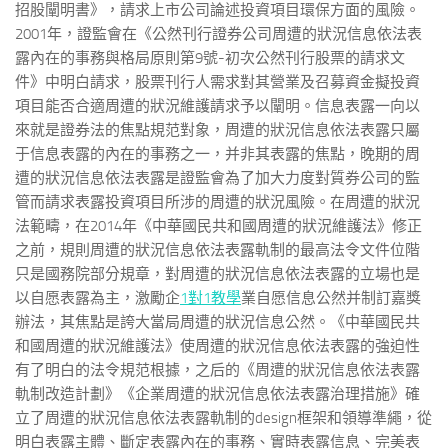
招股闡明書》，請求上市公司論述投資項目環保方面的風險。
2001年，證監會在《公然刊行證券公司周遭的狀況信息依法表
露內在的事務與格局原則第9號-初次公然刊行股票的請求文
件》中明白請求，股票刊行人需求對其營業及召募資金擬投資
項目能否合適周遭的狀況維護請求予以闡明。信息表露一向以
來就是證券法的焦點規范對象，周遭的狀況信息依法表露只屬
于信息表露的內在的事務之一，并非其表露的焦點，晚期的周
遭的狀況信息依法表露是證監會為了加大力度對質券公司的監
管而請求表露投資項目所涉的周遭的狀況風險。在周遭的狀況
法範疇，在2014年《中華國民共和國周遭的狀況維護法》修正
之前，規則周遭的狀況信息依法表露軌制的最高法令文件位階
只是國務院部分規章，對周遭的狀況信息依法表露的立場也是
以自愿表露為主，激勵企
1對1教學
業自愿信息公然并制訂嘉獎
辦法，其焦點是誇大當局周遭的狀況信息公然。《中華國民共
和國周遭的狀況維護法》使周遭的狀況信息依法表露的強迫性
有了明白的法令規范根據，之后的《周遭的狀況信息依法表露
軌制改造計劃》《企業周遭的狀況信息依法表露治理措施》確
立了周遭的狀況信息依法表露軌制的design框架和領導準繩，從
明白表露主體、斷定表露內在的事務、實時表露信息、完美表