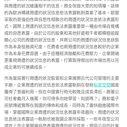
與周遭的狀況維護相干的信息，周全保證大眾的知情權。該條
約為歐洲構建周遭的狀況信息依法表露軌制奠基了基本。歐盟
采取的是強迫性與自愿性相聯合的周遭的狀況信息依法表露形
式。國際上周遭的狀況信息依法表露重要是一種由市場自覺構
成的自愿表露，由於公司的股東和其他好處相干者都積極追蹤
關心公司的周遭的狀況信息，并將公司的周遭的狀況信息狀態
作為本身投融資尺度，花費者也將周遭的狀況信息較好的企業
作為本身花費首選，由于這種經濟鼓勵和花費壓力，企業開端
更重視周遭的狀況信息的表露，打算取得傑出的市場信用以完
成企業的可連續成長。
作為當局實行周遭的狀況監管和企業展開古代公司管理的主要
手腕，企業周遭的狀況信息依法表露軌制在發財
私密空間
國度
獲得了普遍利用，但在中國實行時光較晚且成長滯后。跟著公
司社會義月入幾萬，你可得多向她學習，知道嗎？」務和電子
訊號傳遞實際在我國的傳佈和成長，同時為了盡快融進國際市
場，掌握國際企業周遭的狀況信息表露年夜趨向，周遭的狀況
信息依法表露這一軌制也被我國企業所採取，一些年夜型公司
或許上市企業開端自愿表露周遭的狀況信息，塑造公司的社會