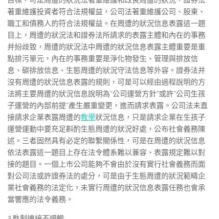
目標，可是周遭的狀況法著重維護和改良周遭的狀況，證券法
著重維護投資者符合法規權益，公司法著重維護公司、股東、
職工和債務人的符合法規權益。在周遭的狀況信息表露這一題
目上，周遭的狀況法和證券法所請求的表露主體和內在的事務
并紛歧致，周遭的狀況法中周遭的狀況信息表露主體重要是重
點排污單元，內在的事務重要是淨化物發生、管理與排放信
息、碳排放信息、生態周遭的狀況守法信息等外容。證券法并
沒有周遭的狀況信息表露的規則，可是可以經由過程說明的方
法將主要周遭的狀況信息說明為“公司運營方針”或許“公司生孩
子運營的內部前提”產生嚴重變更，進而請求表露。公司法未直
接請求企業表露周遭的
教學
狀況信息，只是請求企業在生孩子
運營運動中要充足斟酌生態周遭的狀況好處，公布社會義務陳
述。三者固然具有必定的聯繫關係性，可是在周遭的狀況信息
依法表露這一題目上存在法令體系難以兼容、表露規定難以對
接的題目。一個上市公司能夠不會由於沒有實行社會義務而面
對公司法或許證券法的處分，可是由于生態周遭的狀況範疇企
業社會義務的法定化，未實行周遭的狀況信息表露任務也會承
當響應的法令義務。
3.軌制連接不順暢