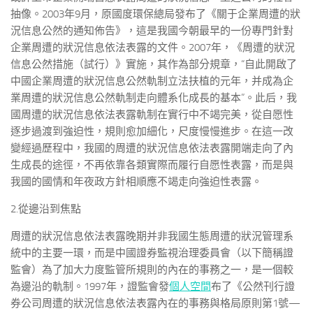
抽像。2003年9月，原國度環保總局發布了《關于企業周遭的狀
況信息公然的通知佈告》，這是我國今朝最早的一份專門針對
企業周遭的狀況信息依法表露的文件。2007年，《周遭的狀況
信息公然措施（試行）》實施，其作為部分規章，“自此開啟了
中國企業周遭的狀況信息公然軌制立法扶植的元年，并成為企
業周遭的狀況信息公然軌制走向體系化成長的基本”。此后，我
國周遭的狀況信息依法表露軌制在實行中不竭完美，從自愿性
逐步過渡到強迫性，規則愈加細化，尺度慢慢進步。在這一改
變經過歷程中，我國的周遭的狀況信息依法表露開端走向了內
生成長的途徑，不再依靠各類實際而履行自愿性表露，而是與
我國的國情和年夜政方針相順應不竭走向強迫性表露。
2.從邊沿到焦點
周遭的狀況信息依法表露晚期并非我國生態周遭的狀況管理系
統中的主要一環，而是中國證券監視治理委員會（以下簡稱證
監會）為了加大力度監管所規則的內在的事務之一，是一個較
為邊沿的軌制。1997年，證監會發
個人空間
布了《公然刊行證
券公司周遭的狀況信息依法表露內在的事務與格局原則第1號—