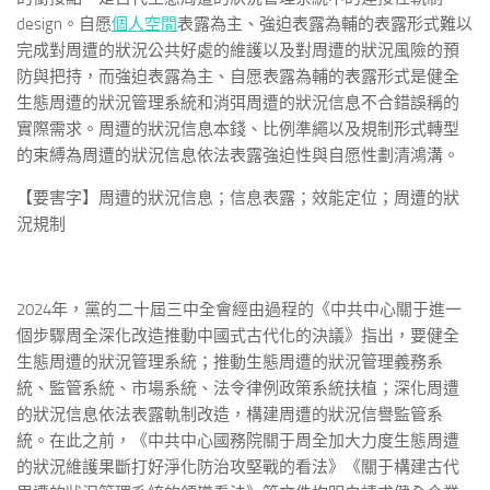
design。自愿
個人空間
表露為主、強迫表露為輔的表露形式難以
完成對周遭的狀況公共好處的維護以及對周遭的狀況風險的預
防與把持，而強迫表露為主、自愿表露為輔的表露形式是健全
生態周遭的狀況管理系統和消弭周遭的狀況信息不合錯誤稱的
實際需求。周遭的狀況信息本錢、比例準繩以及規制形式轉型
的束縛為周遭的狀況信息依法表露強迫性與自愿性劃清鴻溝。
【要害字】周遭的狀況信息；信息表露；效能定位；周遭的狀
況規制
2024年，黨的二十屆三中全會經由過程的《中共中心關于進一
個步驟周全深化改造推動中國式古代化的決議》指出，要健全
生態周遭的狀況管理系統；推動生態周遭的狀況管理義務系
統、監管系統、市場系統、法令律例政策系統扶植；深化周遭
的狀況信息依法表露軌制改造，構建周遭的狀況信譽監管系
統。在此之前，《中共中心國務院關于周全加大力度生態周遭
的狀況維護果斷打好淨化防治攻堅戰的看法》《關于構建古代