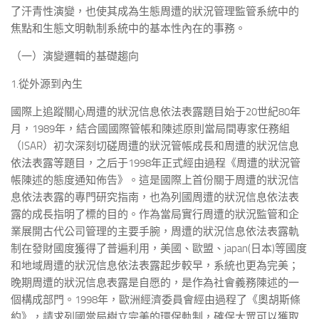
了汗青性演變，也使其成為生態周遭的狀況管理監管系統中的
焦點和生態文明軌制系統中的基本性內在的事務。
（一）演變邏輯的基礎趨向
1.從外源到內生
國際上追蹤關心周遭的狀況信息依法表露題目始于20世紀80年
月，1989年，結合國國際管帳和陳述原則當局間專家任務組
（ISAR）初次深刻切磋周遭的狀況管帳成長和周遭的狀況信息
依法表露等題目，之后于1998年正式經由過程《周遭的狀況管
帳陳述的態度通知佈告》。這是國際上首份關于周遭的狀況信
息依法表露的專門研究指南，也為列國周遭的狀況信息依法表
露的成長指明了標的目的。作為當局實行周遭的狀況監管和企
業展開古代公司管理的主要手腕，周遭的狀況信息依法表露軌
制在發財國度獲得了普遍利用，美國、歐盟、japan(日本)等國度
和地域周遭的狀況信息依法表露起步較早，系統也更為完美；
晚期周遭的狀況信息表露是自愿的，是作為社會義務陳述的一
個構成部門。1998年，歐洲經濟委員會經由過程了《奧胡斯條
約》，請求列國當局樹立完美的環保軌制，確保大眾可以獲取