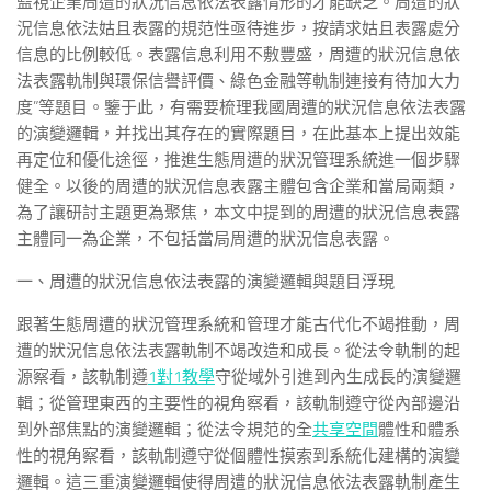
監視企業周遭的狀況信息依法表露情形的才能缺乏。周遭的狀
況信息依法姑且表露的規范性亟待進步，按請求姑且表露處分
信息的比例較低。表露信息利用不敷豐盛，周遭的狀況信息依
法表露軌制與環保信譽評價、綠色金融等軌制連接有待加大力
度”等題目。鑒于此，有需要梳理我國周遭的狀況信息依法表露
的演變邏輯，并找出其存在的實際題目，在此基本上提出效能
再定位和優化途徑，推進生態周遭的狀況管理系統進一個步驟
健全。以後的周遭的狀況信息表露主體包含企業和當局兩類，
為了讓研討主題更為聚焦，本文中提到的周遭的狀況信息表露
主體同一為企業，不包括當局周遭的狀況信息表露。
一、周遭的狀況信息依法表露的演變邏輯與題目浮現
跟著生態周遭的狀況管理系統和管理才能古代化不竭推動，周
遭的狀況信息依法表露軌制不竭改造和成長。從法令軌制的起
源察看，該軌制遵
1對1教學
守從域外引進到內生成長的演變邏
輯；從管理東西的主要性的視角察看，該軌制遵守從內部邊沿
到外部焦點的演變邏輯；從法令規范的全
共享空間
體性和體系
性的視角察看，該軌制遵守從個體性摸索到系統化建構的演變
邏輯。這三重演變邏輯使得周遭的狀況信息依法表露軌制產生