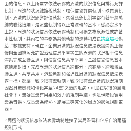
面的信息。以上所需求依法表露的周遭的狀況信息與排污允許
軌制、周遭的狀況維護稅軌制、環保信譽評價軌制、碳買賣軌
制、周遭的狀況影響評價軌制、突發應急軌制等都有著千絲萬
縷的聯絡接觸，是這些軌制得以正常運轉的基本。從必定水平
上說，周遭的狀況信息依法表露軌制也可稱之為泉源性或許基
本性軌制，其內在的事務為其他軌制的運轉和成長
講座場地
供
給了數據支持。現在，企業周遭的狀況信息依法表露體系正慢
慢與全國排污允許證治理信息平臺等生態周遭的狀況相干信息
體系完成互聯互通，與信譽信息共享平臺、金融信譽信息基本
數據庫對接，完成周遭的狀況信息跨部分、跨範疇、跨地域互
聯互通、共享共用。這些軌制和強迫性周遭的狀況信息依法表
露一樣，都屬于號令把持型軌制，號令把持型周遭的狀況規制
固然具無機械和僵化甚至“掉靈”之類的毛病，可是在以後的風險
社會下，無疑是最有用果和效力的規制手腕，也是現階段實用
最為普遍、成長最為成熟、施展主導感化的周遭的狀況規制東
西。
2.周遭的狀況信息依法表露軌制連接了當局監管和企業自治兩種
規制形式