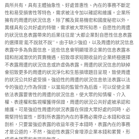
員所共有，具有主體抽象性、好處普惠性、內在的事務不斷定
性和易受損害性等特色，需求被法令加以確認和維護。企業所
擁有的周遭的狀況信息，除了觸及貿易機密和國度秘密以外，
異樣具有公共好處的特徵，需求被大眾所知悉。自愿性的周遭
的狀況信息表露帶來的后果往往是“大都企業對自愿性信息表露
的選擇是‘能不說就不說’”。由于缺少強迫，以及周遭的狀況信息
表露中多為負面信息，這些信息會明顯增添企業的信息表露本
錢和削減潛伏的買賣機遇，招致尋求短期收益的企業終極選擇
不表露周遭的狀況信息或許虛偽表露。周遭的狀況信息的缺掉
會招致更多的周遭的狀況淨化和生態損壞題目呈現，致使周遭
的狀況公共好處受損。強迫性的周遭的狀況信息依法表露以法
令的強迫力作為保證，以當局的監管作為后盾，可以促使企業
依法表露要害性的周遭的狀況信息，使大眾的知情權、介入
權、表達權和監視權獲得保證，周遭的狀況公共好處被承認和
維護。可是強迫性周遭的狀況表露在保證大眾好處的同時，必
需堅持恰當性，即對所表露的內在的事務必需停止本錢和收益
剖析，只要當強迫表露的收益年夜于本錢時，表露內在的事務
才是公道的，不然，強迫性表露只會增添企業本錢和累贅，形