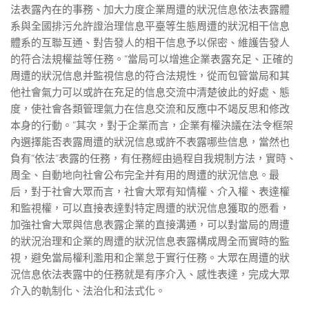
法表露內在的事務、加大力度企業周遭的狀況信息依法表露體
系與全國排污允許證治理信息平臺等生態周遭的狀況相干信息
體系的互聯互通、對告發人的相干信息予以保密、維護告發人
的符合法規權益等任務。“當局可以增進企業表露充足、正確的
周遭的狀況信息并監視信息的符合法規性，從而包管當局和其
他社會氣力可以或許在充足的信息交流中清楚彼此的好處、態
度，使社會各類管理氣力在信息交流和反應中不竭反思和修改
本身的行動。”其次，對于企業而言，企業有權決議在法令框架
內選擇能否表露周遭的狀況信息或許不表露哪些信息，當然也
負有“依法”表露的任務，有任務經由過程自我規制方法，實時、
周全、自動地向社會公布完全并有用的周遭的狀況信息。最
后，對于社會大眾而言，社會大眾有知情權、介入權、表達權
和監視權，可以直接表達對特定周遭的狀況信息獲取的愿看，
加強社會大眾與信息表露企業的直接溝通，可以對當局的周遭
的狀況治理和企業的周遭的狀況信息表露構成周全而實時的監
視，避免當局權利濫用和企業怠于實行任務。大眾在周遭的狀
況信息依法表露中的任務就是有序介入、感性表達，完成大眾
介入的軌制化、法治化和法式化。