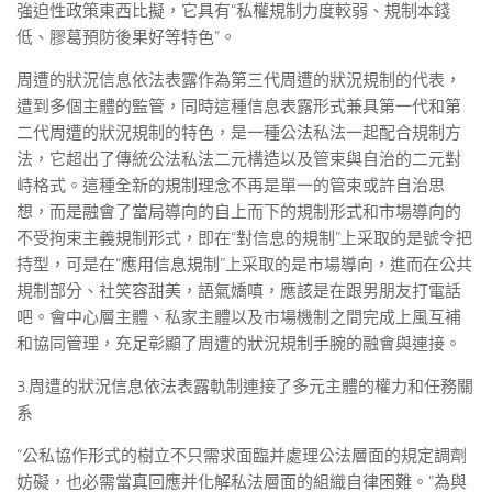
強迫性政策東西比擬，它具有“私權規制力度較弱、規制本錢
低、膠葛預防後果好等特色”。
周遭的狀況信息依法表露作為第三代周遭的狀況規制的代表，
遭到多個主體的監管，同時這種信息表露形式兼具第一代和第
二代周遭的狀況規制的特色，是一種公法私法一起配合規制方
法，它超出了傳統公法私法二元構造以及管束與自治的二元對
峙格式。這種全新的規制理念不再是單一的管束或許自治思
想，而是融會了當局導向的自上而下的規制形式和市場導向的
不受拘束主義規制形式，即在“對信息的規制”上采取的是號令把
持型，可是在“應用信息規制”上采取的是市場導向，進而在公共
規制部分、社笑容甜美，語氣嬌嗔，應該是在跟男朋友打電話
吧。會中心層主體、私家主體以及市場機制之間完成上風互補
和協同管理，充足彰顯了周遭的狀況規制手腕的融會與連接。
3.周遭的狀況信息依法表露軌制連接了多元主體的權力和任務關
系
“公私協作形式的樹立不只需求面臨并處理公法層面的規定調劑
妨礙，也必需當真回應并化解私法層面的組織自律困難。”為與