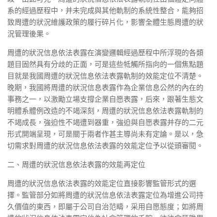
系的經過歷程中，并未完成與其他軌制的系統性整合，能夠招
致周遭的狀況維護政策的履行碎片化，影響全體生態周遭的狀
況管理後果。
周遭的狀況信息依法表露在演變邏輯經過歷程中所浮現的各類
題目固然具有分歧的正面，可是這些牴觸所指向的一個焦點題
目就是我國周遭的狀況信息依法表露軌制的效能定位不清楚。
晚期，我國將周遭的狀況信息表露作為企業信息公然的內在的
事務之一，以激勵立場支撐企業自愿表露，后來，跟著生態文
明體系體例改造的不竭深刻，周遭的狀況信息依法表露軌制的
不竭成長，強迫性不竭遭到器重，強迫與自愿表露并存的二元
形式開端呈現，可是關于兩者作甚主導尚未有定論。是以，急
切需求對周遭的狀況信息依法表露的效能定位予以從頭審閱。
二、周遭的狀況信息依法表露的效能再定位
周遭的狀況信息依法表露的效能定位直接影響監管形式的選
擇。監管部分如將周遭的狀況信息依法表露定位為增進公司持
久價值的東西，即屬于公司自治范疇，采用自愿態度；如將周