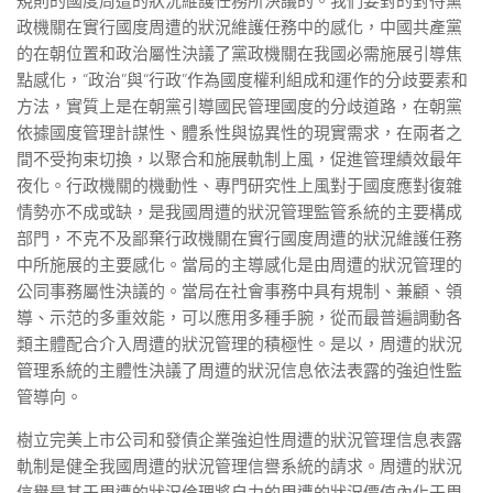
規則的國度周遭的狀況維護任務所決議的。我們要對的對待黨
政機關在實行國度周遭的狀況維護任務中的感化，中國共產黨
的在朝位置和政治屬性決議了黨政機關在我國必需施展引導焦
點感化，“政治”與“行政”作為國度權利組成和運作的分歧要素和
方法，實質上是在朝黨引導國民管理國度的分歧道路，在朝黨
依據國度管理計謀性、體系性與協異性的現實需求，在兩者之
間不受拘束切換，以聚合和施展軌制上風，促進管理績效最年
夜化。行政機關的機動性、專門研究性上風對于國度應對復雜
情勢亦不成或缺，是我國周遭的狀況管理監管系統的主要構成
部門，不克不及鄙棄行政機關在實行國度周遭的狀況維護任務
中所施展的主要感化。當局的主導感化是由周遭的狀況管理的
公同事務屬性決議的。當局在社會事務中具有規制、兼顧、領
導、示范的多重效能，可以應用多種手腕，從而最普遍調動各
類主體配合介入周遭的狀況管理的積極性。是以，周遭的狀況
管理系統的主體性決議了周遭的狀況信息依法表露的強迫性監
管導向。
樹立完美上市公司和發債企業強迫性周遭的狀況管理信息表露
軌制是健全我國周遭的狀況管理信譽系統的請求。周遭的狀況