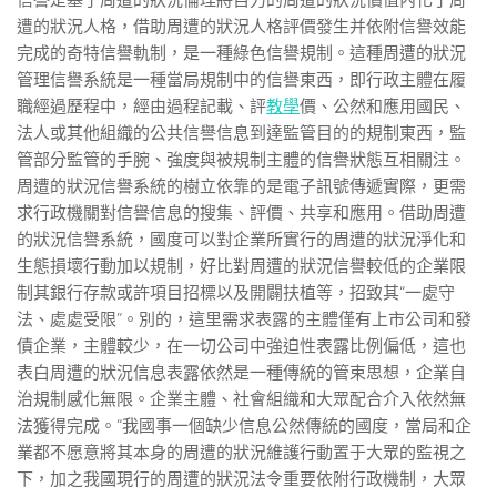
信譽是基于周遭的狀況倫理將自力的周遭的狀況價值內化于周
遭的狀況人格，借助周遭的狀況人格評價發生并依附信譽效能
完成的奇特信譽軌制，是一種綠色信譽規制。這種周遭的狀況
管理信譽系統是一種當局規制中的信譽東西，即行政主體在履
職經過歷程中，經由過程記載、評
教學
價、公然和應用國民、
法人或其他組織的公共信譽信息到達監管目的的規制東西，監
管部分監管的手腕、強度與被規制主體的信譽狀態互相關注。
周遭的狀況信譽系統的樹立依靠的是電子訊號傳遞實際，更需
求行政機關對信譽信息的搜集、評價、共享和應用。借助周遭
的狀況信譽系統，國度可以對企業所實行的周遭的狀況淨化和
生態損壞行動加以規制，好比對周遭的狀況信譽較低的企業限
制其銀行存款或許項目招標以及開闢扶植等，招致其“一處守
法、處處受限”。別的，這里需求表露的主體僅有上市公司和發
債企業，主體較少，在一切公司中強迫性表露比例偏低，這也
表白周遭的狀況信息表露依然是一種傳統的管束思想，企業自
治規制感化無限。企業主體、社會組織和大眾配合介入依然無
法獲得完成。“我國事一個缺少信息公然傳統的國度，當局和企
業都不愿意將其本身的周遭的狀況維護行動置于大眾的監視之
下，加之我國現行的周遭的狀況法令重要依附行政機制，大眾