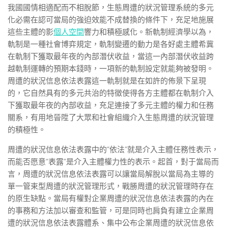
我國國情相適配而不相脫節，生態周遭的狀況管理系統的多元
化必需在認可當局的強迫效能不成替換的條件下，充足地施展
這些主體的影
個人空間
響力和積極感化。新軌制經濟學以為，
軌制是一種社會博弈規定，軌制變遷的動力是各好處主體希冀
在軌制下獲取最年夜的內部潛伏收益，當這一內部潛伏收益跨
越軌制運轉的預期本錢時，一項新的軌制設定就能夠被發明。
周遭的狀況信息依法表露這一軌制就是在如許的佈景下呈現
的，它自然具有的多元共治的特徵使得各方主體都在軌制介入
下獲取最年夜的內部收益，充足連接了多元主體的權力和任務
關系，有用地晉陞了大眾和社會組織介入生態周遭的狀況管理
的積極性。
周遭的狀況信息依法表露中的“依法”就是介入主體任務性表示，
而能否愿意“表露”是介入主體權力性的表示。起首，對于當局而
言，周遭的狀況信息依法表露可以讓當局解脫以當局為主導的
單一管束型周遭的狀況管理形式，戰勝周遭的狀況管理時存在
的原生缺點。當局有權對企業周遭的狀況信息依法表露的內在
的事務和方法加以審查和監管，可是同時也肩負有建立企業周
遭的狀況信息依法表露體系、集中公布企業周遭的狀況信息依