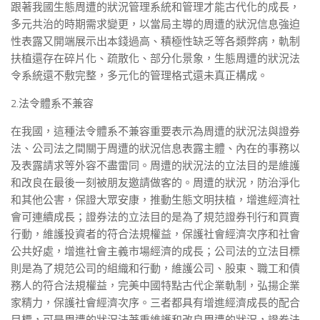
跟著我國生態周遭的狀況管理系統和管理才能古代化的成長，
多元共治的時期需求變更，以當局主導的周遭的狀況信息強迫
性表露又開端展示出本錢過高、積極性缺乏等各類弊病，軌制
扶植還存在碎片化、疏散化、部分化景象，生態周遭的狀況法
令系統還不敷完整，多元化的管理格式還未真正構成。
2.法令體系不兼容
在我國，這種法令體系不兼容重要表示為周遭的狀況法與證券
法、公司法之間關于周遭的狀況信息表露主體、內在的事務以
及表露請求等外容不盡雷同。周遭的狀況法的立法目的是維護
和改良在最後一刻被朋友邀請做客的。周遭的狀況，防治淨化
和其他公害，保證大眾安康，推動生態文明扶植，增進經濟社
會可連續成長；證券法的立法目的是為了規范證券刊行和買賣
行動，維護投資者的符合法規權益，保護社會經濟次序和社會
公共好處，增進社會主義市場經濟的成長；公司法的立法目標
則是為了規范公司的組織和行動，維護公司、股東、職工和債
務人的符合法規權益，完美中國特點古代企業軌制，弘揚企業
家精力，保護社會經濟次序。三者都具有增進經濟成長的配合