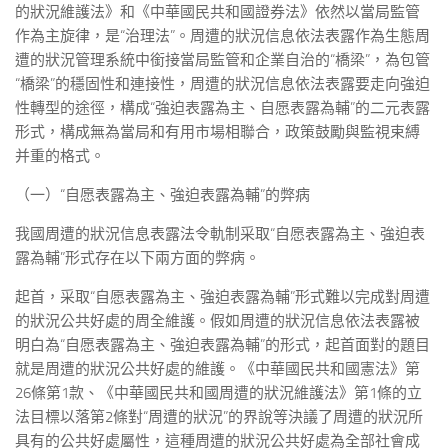
的狀況維護法》和《中華國民共和國證券法》依然以當局監管
作為主旋律，是“治理法”。周遭的狀況信息依法表露作為生態周
遭的狀況管理系統中銜接當局監管和企業自治的“橋梁”，為包管
“橋梁”的穩固性和連接性，周遭的狀況信息依法表露要走向強迫
性轉型的途徑，構成“強迫表露為主、自愿表露為輔”的二元表露
形式，構成無為當局和有用市場相聯合，政策鼓勵與監視束縛
并重的格式。
（一）“自愿表露為主、強迫表露為輔”的弊病
我國周遭的狀況信息表露法令軌制采取“自愿表露為主、強迫表
露為輔”形式存在以下兩方面的弊病。
起首，采取“自愿表露為主、強迫表露為輔”形式難以完成對周遭
的狀況公共好處的周全維護。假如周遭的狀況信息依法表露被
明白為“自愿表露為主、強迫表露為輔”的形式，起首面對的題目
就是周遭的狀況公共好處的維護。《中華國民共和國憲法》第
26條第1款、《中華國民共和國周遭的狀況維護法》第1條的立
法目標以落第2條對“周遭的狀況”的界說等決議了周遭的狀況所
具有的公共好處屬性，這種周遭的狀況公共好處為全部社會成