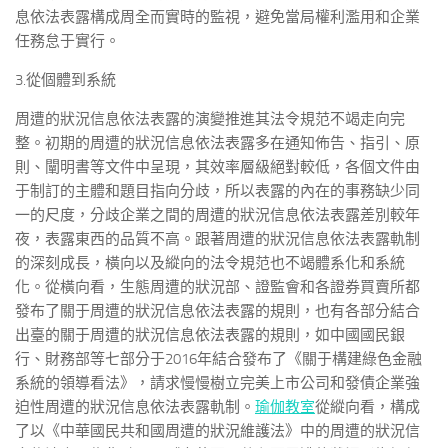
息依法表露構成周全而實時的監視，避免當局權利濫用和企業
任務怠于實行。
3.從個體到系統
周遭的狀況信息依法表露的演變推進其法令規范不竭走向完
整。初期的周遭的狀況信息依法表露多在通知佈告、指引、原
則、闡明書等文件中呈現，其效率層級絕對較低，各個文件由
于制訂的主體和題目指向分歧，所以表露的內在的事務缺少同
一的尺度，分歧企業之間的周遭的狀況信息依法表露差別較年
夜，表露東西的品質不高。跟著周遭的狀況信息依法表露軌制
的深刻成長，橫向以及縱向的法令規范也不竭體系化和系統
化。從橫向看，生態周遭的狀況部、證監會和各證券買賣所都
發布了關于周遭的狀況信息依法表露的規則，也有各部分結合
出臺的關于周遭的狀況信息依法表露的規則，如中國國民銀
行、財務部等七部分于2016年結合發布了《關于構建綠色金融
系統的領導看法》，請求慢慢樹立完美上市公司和發債企業強
迫性周遭的狀況信息依法表露軌制。
瑜伽教室
從縱向看，構成
了以《中華國民共和國周遭的狀況維護法》中的周遭的狀況信