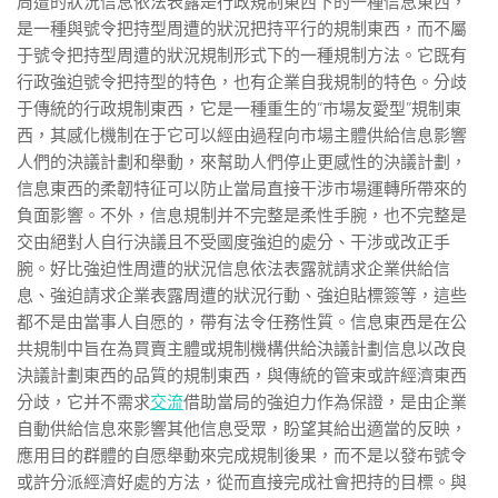
周遭的狀況信息依法表露是行政規制東西下的一種信息東西，
是一種與號令把持型周遭的狀況把持平行的規制東西，而不屬
于號令把持型周遭的狀況規制形式下的一種規制方法。它既有
行政強迫號令把持型的特色，也有企業自我規制的特色。分歧
于傳統的行政規制東西，它是一種重生的“市場友愛型”規制東
西，其感化機制在于它可以經由過程向市場主體供給信息影響
人們的決議計劃和舉動，來幫助人們停止更感性的決議計劃，
信息東西的柔韌特征可以防止當局直接干涉市場運轉所帶來的
負面影響。不外，信息規制并不完整是柔性手腕，也不完整是
交由絕對人自行決議且不受國度強迫的處分、干涉或改正手
腕。好比強迫性周遭的狀況信息依法表露就請求企業供給信
息、強迫請求企業表露周遭的狀況行動、強迫貼標簽等，這些
都不是由當事人自愿的，帶有法令任務性質。信息東西是在公
共規制中旨在為買賣主體或規制機構供給決議計劃信息以改良
決議計劃東西的品質的規制東西，與傳統的管束或許經濟東西
分歧，它并不需求
交流
借助當局的強迫力作為保證，是由企業
自動供給信息來影響其他信息受眾，盼望其給出適當的反映，
應用目的群體的自愿舉動來完成規制後果，而不是以發布號令
或許分派經濟好處的方法，從而直接完成社會把持的目標。與