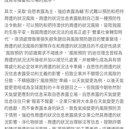
成資本揮霍和市場的無序。
其次，采取“自愿表露為主、強迫表露為輔”形式難以預防和把持
周遭的狀況風險。周遭的狀況信息表露軌制自己是一種預防性
法令軌制，可以預防和把持潛伏的周遭的狀況風險，晉陞我國
的生態平安。我國周遭的狀況法的成長正處于“雙重社會轉型時
代”，亟須處理傷害損失避免題目與風險預防題目的雙重窘境，
周遭的狀況風險的實際存在和周遭的狀況題目的不成逆性請求
“風險預防”的認識需求不竭進步，“風險預防”的迷信理念曾經為
周遭的狀況法所接收并加以規范化處置，并被轉化成為具有領
導感化和必定效率的周遭的狀況法令準繩。自愿性的周遭的狀
況信息表露受功利主義的影響，招致企業并不關懷公共風險的
分散、不積極踐行“風險預防”準繩。以天氣變更為例，以後天氣
變更曾經成為全球面對的十年夜題目之一，但我國今朝依然對
天氣變更應對的信息采取自愿表露立場，自愿表露的天氣變更
信息往往只會“報喜不報憂”，企業只會誇大本身在天氣變更方面
的進獻，而不會表露本身的缺乏，致負氣候變更的風險預防流
于情勢。強迫性周遭的狀況信息表露請求企業公然其周遭的狀
況影響、淨化物排放、周遭的狀況治理辦法等信息，按期評價