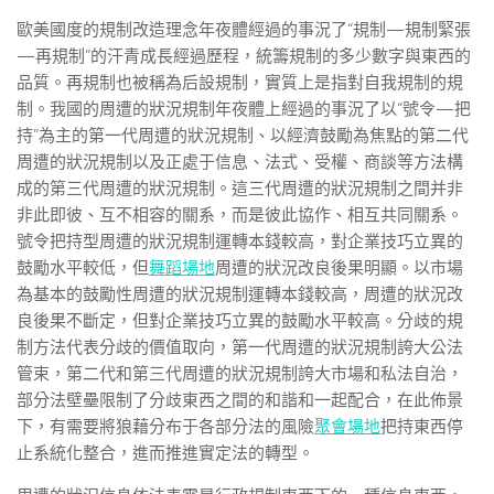
歐美國度的規制改造理念年夜體經過的事況了“規制—規制緊張
—再規制”的汗青成長經過歷程，統籌規制的多少數字與東西的
品質。再規制也被稱為后設規制，實質上是指對自我規制的規
制。我國的周遭的狀況規制年夜體上經過的事況了以“號令—把
持”為主的第一代周遭的狀況規制、以經濟鼓勵為焦點的第二代
周遭的狀況規制以及正處于信息、法式、受權、商談等方法構
成的第三代周遭的狀況規制。這三代周遭的狀況規制之間并非
非此即彼、互不相容的關系，而是彼此協作、相互共同關系。
號令把持型周遭的狀況規制運轉本錢較高，對企業技巧立異的
鼓勵水平較低，但
舞蹈場地
周遭的狀況改良後果明顯。以市場
為基本的鼓勵性周遭的狀況規制運轉本錢較高，周遭的狀況改
良後果不斷定，但對企業技巧立異的鼓勵水平較高。分歧的規
制方法代表分歧的價值取向，第一代周遭的狀況規制誇大公法
管束，第二代和第三代周遭的狀況規制誇大市場和私法自治，
部分法壁壘限制了分歧東西之間的和諧和一起配合，在此佈景
下，有需要將狼藉分布于各部分法的風險
聚會場地
把持東西停
止系統化整合，進而推進實定法的轉型。