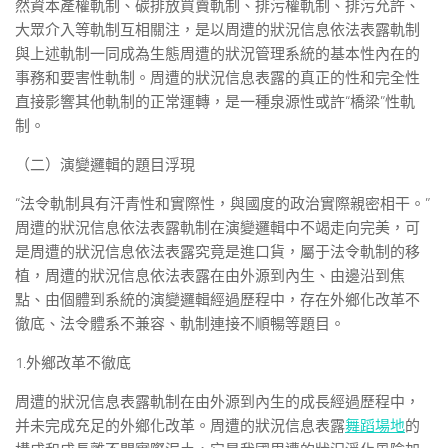
然資本產權軌制、碳排放買賣軌制、排污權軌制、排污允許、
大眾介入等軌制互相關注，是以周遭的狀況信息依法表露軌制
與上述軌制一同成為生態周遭的狀況管理系統的基本性內在的
事務和要害性軌制。周遭的狀況信息表露的真正的性和完全性
直接影響其他軌制的正常運轉，是一種泉源性或許“橋梁”性軌
制。
（二）演變邏輯的題目浮現
“法令軌制具有汗青性和實際性，與國度的政治實際親密相干。”
周遭的狀況信息依法表露軌制在演變邏輯中不竭走向完美，可
是周遭的狀況信息依法表露究竟是進口貨，屬于法令軌制的移
植，周遭的狀況信息依法表露在由外源到內生、由邊沿到焦
點、由個體到系統的演變邏輯經過歷程中，存在外鄉化改革不
徹底、法令體系不兼容、軌制連接不順暢等題目。
1.外鄉改革不徹底
周遭的狀況信息表露軌制在由外源到內生的成長經過歷程中，
并未完成充足的外鄉化改革。周遭的狀況信息表露
舞蹈場地
的