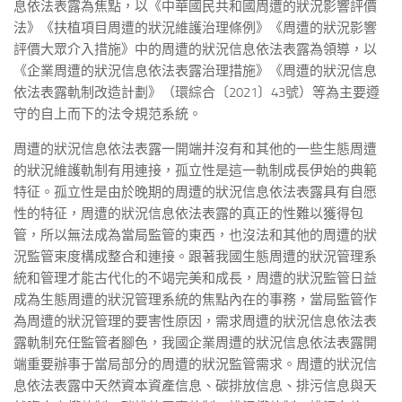
息依法表露為焦點，以《中華國民共和國周遭的狀況影響評價
法》《扶植項目周遭的狀況維護治理條例》《周遭的狀況影響
評價大眾介入措施》中的周遭的狀況信息依法表露為領導，以
《企業周遭的狀況信息依法表露治理措施》《周遭的狀況信息
依法表露軌制改造計劃》（環綜合〔2021〕43號）等為主要遵
守的自上而下的法令規范系統。
周遭的狀況信息依法表露一開端并沒有和其他的一些生態周遭
的狀況維護軌制有用連接，孤立性是這一軌制成長伊始的典範
特征。孤立性是由於晚期的周遭的狀況信息依法表露具有自愿
性的特征，周遭的狀況信息依法表露的真正的性難以獲得包
管，所以無法成為當局監管的東西，也沒法和其他的周遭的狀
況監管束度構成整合和連接。跟著我國生態周遭的狀況管理系
統和管理才能古代化的不竭完美和成長，周遭的狀況監管日益
成為生態周遭的狀況管理系統的焦點內在的事務，當局監管作
為周遭的狀況管理的要害性原因，需求周遭的狀況信息依法表
露軌制充任監管者腳色，我國企業周遭的狀況信息依法表露開
端重要辦事于當局部分的周遭的狀況監管需求。周遭的狀況信
息依法表露中天然資本資產信息、碳排放信息、排污信息與天