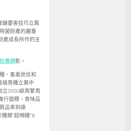
產鏈要害技巧立異
用菌財產的嚴重
財產成長所作的主
包養網
影。
種、畜禽迷信和
度級育種立異中
立3500畝南繁育
在推行面積、食味品
質品率到達
種類“超噸糧”8