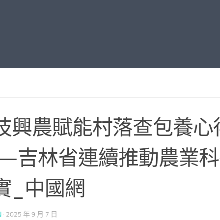
技興農賦能村落查包養心
—吉林省連續推動農業科
實_中國網
N
·
2025 年 9 月 7 日