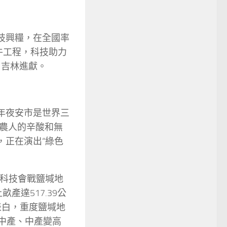
技興糧，在全國率
牛工程，科技助力
了吉林進獻。
年夜安市是世界三
農人的辛酸和無
，正在演出“綠色
”科技會戰鹽堿地
產達517.39公
行表白，重度鹽堿地
變中產、中產變高