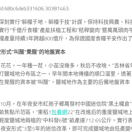
tId:68bc6deb331606.30381463.
深刻實行“躲糧于地、躲糧于技”計謀，保持科技興農、科
實行“千億斤食糧”產能扶植工程和“秸稈變肉”暨萬萬頭肉
糧產量持續3年跨越800億斤，為保證國度食糧平安作出
安形式”叫醒“覺醒”的地盤資本
白花花，一年種一茬，小苗沒幾多，秋后不收啥。”吉林省
打鹽堿地分布區之一，早年間本地傳播的順口溜里，透著
在覺醒的資本被“叫醒”，鹽堿地作為主要的后備地盤資本
。
3年10月，在年夜安市紅崗子鄉萬發村中國迷信院“黑土糧倉
畝焦點示范區，“東稻1
包養網
22”在改進后的重度鹽堿地上畝
輕度鹽堿地蒔植的“中科發6號”畝產達712.65公斤。實
年夜安形式”3至5年的迷信改革，即可完成鹽堿地由低產