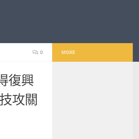
0
MORE
得復興
技攻關