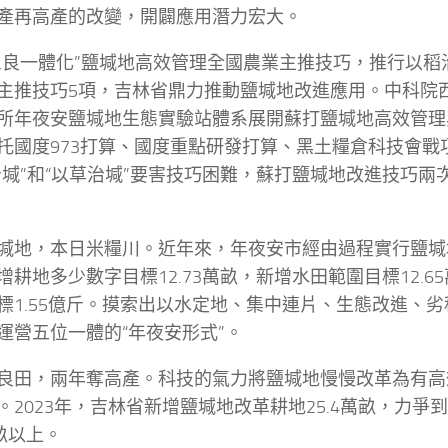
產再高產的改變，開闢應用潛力宏大。
三良一體化”鹽堿地高效管理全國農業主推技巧，推行以稻
主推技巧5項，吉林省鼎力推動鹽堿地改進應用。中科院
所年夜安鹽堿地生態實驗站體系展開蘇打鹽堿地高效管理
托國度973打算、國度重點研發打算、黑土糧倉科技會戰
治堿”和“以草治堿”要害技巧困難，蘇打鹽堿地改進技巧兩
堿地，本日米糧川。近年來，年夜安市經由過程實行鹽堿
增耕地多少數字目標12.73萬畝，新增水田範圍目標12.6
標1.55億斤。摸索出以水定地、集中連片、生態改進、
運營五位一體的“年夜安形式”。
良田，兩年奪高產。科技的氣力將鹽堿地慢慢改革為有高
。2023年，吉林省新增鹽堿地改革耕地25.4萬畝，力爭到
萬畝以上。