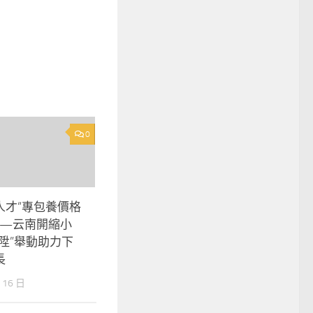
0
人才“專包養價格
——云南開縮小
陞”舉動助力下
長
 16 日