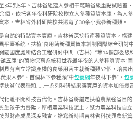
至3年到5年。吉林省組建人參相干範疇省級重點試驗室
0余個，依托各年夜科研院校樹立人參種質資本庫，為人
資本，吉林省外科研院校共選育了30余小我參新種類。
是自然的特點資本寶庫。吉林省深挖特產種質資本，構建
異平臺系統，扶植“食用菌新種質資本創制國際結合研討中
開闢國度處所結合工程研討中間（吉林）”等14個部委級
一館五庫”的菌物保育系統和世界最年夜的人參種質資本“圃
制具有自立常識產權的食藥用菌主栽新種類42個，培養
林黃果人參”、首個林下參種類“中
包養網
年夜林下參”，
包
準扶貧代表種類……一系列科研結果讓寶庫的資本加倍豐
代化離不開科技古代化。吉林省將錨定扶植農業強省目的
質生孩子力晉陞，厚植農業科技泥土，聚力農業科技自立
技與財產成長深度融會，譜寫新時期吉林省科技興農新篇