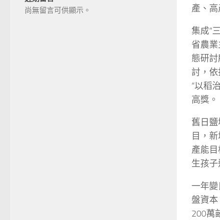
產、高
尚無留言可供顯示。
集成“
省農業
態研討
討，依
“以稻
高獎。
舊日鹽
目，新
產能目
生孩子
一年變
盤資本
200