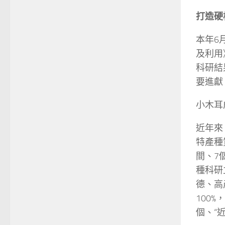
打造硬
本年6
及利用
科研結
要進獻
小木耳
近年來
特產種
間、7
種科研
德、高
100
個、“