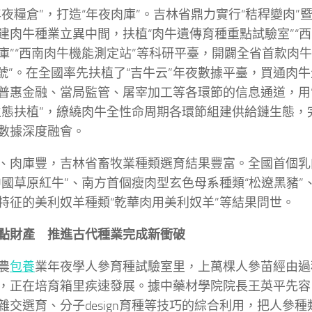
年夜糧倉”，打造“年夜肉庫”。吉林省鼎力實行“秸稈變肉”
建肉牛種業立異中間，扶植“肉牛遺傳育種重點試驗室”“
庫”“西南肉牛機能測定站”等科研平臺，開闢全省首款肉牛
1號”。在全國率先扶植了“吉牛云”年夜數據平臺，買通肉
普惠金融、當局監管、屠宰加工等各環節的信息通道，用“
生態扶植”，繚繞肉牛全性命周期各環節組建供給鏈生態，
數據深度融會。
、肉庫豐，吉林省畜牧業種類選育結果豐富。全國首個乳
中國草原紅牛”、南方首個瘦肉型玄色母系種類“松遼黑豬”
特征的美利奴羊種類“乾華肉用美利奴羊”等結果問世。
點財產 推進古代種業完成新衝破
農
包養
業年夜學人參育種試驗室里，上萬棵人參苗經由過
，正在培育箱里疾速發展。據中藥材學院院長王英平先容
雜交選育、分子design育種等技巧的綜合利用，把人參種