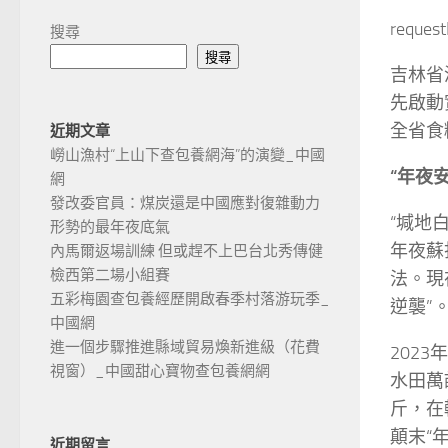
reques
搜尋
搜尋
吉林省
先啟動
全省食
近期文章
嶗山漁村“上山下查包養網海”的演變_中國
“年夜
網
發改委官員：煤炭還是中國應對復雜動力
“堿地
形勢的最年夜底氣
年夜蘇
內馬爾返場訓練 但或趕不上巴台北秀傳健
檢西第二場小組賽
法。現
五彩梅園查包養經歷開啟春季村落游玩季_
逆襲”
中國網
進一個步驟推進縣域貿易煥新進級（花費
202
視窗）_中國甜心寶物查包養網網
水田萬
斤，在
顛末“
近期留言