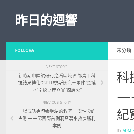
Skip to content
昨日的迴響
FOLLOW:
未分類
NEXT STORY
科
新時期中國調研行之看區域·西部篇丨科
技結果轉化OSDER奧斯德汽車零件“焚燒
器”引燃財產立異“燎原火”
—
PREVIOUS STORY
紀
一場成功專包養網站的救濟 一次性命的
古跡——記國際首例洞窟潛水救濟勝利
案例
BY
ADMI