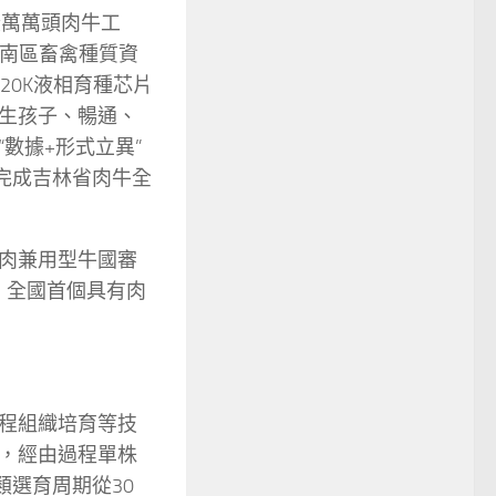
暨萬萬頭肉牛工
西南區畜禽種質資
20K液相育種芯片
牛生孩子、暢通、
數據+形式立異”
完成吉林省肉牛全
肉兼用型牛國審
、全國首個具有肉
程組織培育等技
，經由過程單株
類選育周期從30