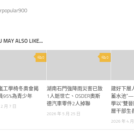
rpopular900
 MAY ALSO LIKE...
0
0
嵐工學椅冬奧會揭
湖南石門強降雨災害已致
建好下層
員95%為青少年
1人逝世亡、OSDER奧斯
蓄水池”
德汽車零件2人掉聯
學以“雙晉
12 月 7 日
層干部生
2026 年 5 月 25 日
2026 年 4 月