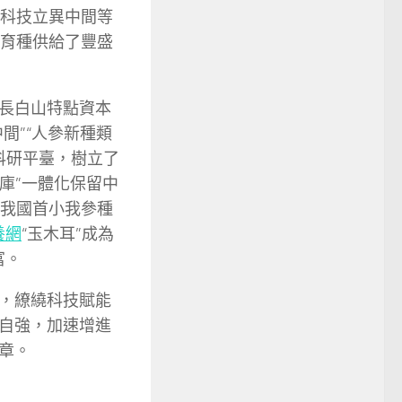
、科技立異中間等
參育種供給了豐盛
長白山特點資本
間”“人參新種類
科研平臺，樹立了
庫”一體化保留中
出我國首小我參種
養網
“玉木耳”成為
富。
，繚繞科技賦能
自強，加速增進
章。