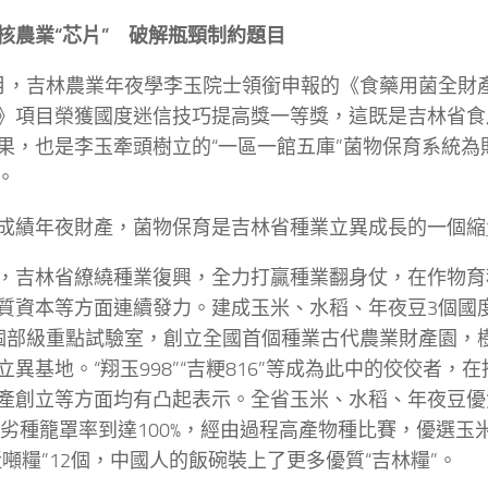
核農業“芯片” 破解瓶頸制約題目
月，吉林農業年夜學李玉院士領銜申報的《食藥用菌全財
》項目榮獲國度迷信技巧提高獎一等獎，這既是吉林省食
果，也是李玉牽頭樹立的“一區一館五庫”菌物保育系統為
。
成績年夜財產，菌物保育是吉林省種業立異成長的一個縮
，吉林省繚繞種業復興，全力打贏種業翻身仗，在作物育
質資本等方面連續發力。建成玉米、水稻、年夜豆3個國
個部級重點試驗室，創立全國首個種業古代農業財產園，樹
立異基地。“翔玉998”“吉粳816”等成為此中的佼佼者，
產創立等方面均有凸起表示。全省玉米、水稻、年夜豆優
%，劣種籠罩率到達100%，經由過程高產物種比賽，優選玉米
近噸糧”12個，中國人的飯碗裝上了更多優質“吉林糧”。