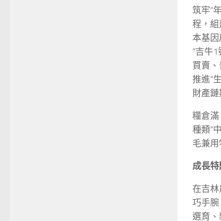
筑牢“
程，組
本基因
“吉牛
買賣、
推進“
財產鏈
糧倉滿
種類“
毛兼用
成長特
在吉林
巧手腕
選育、