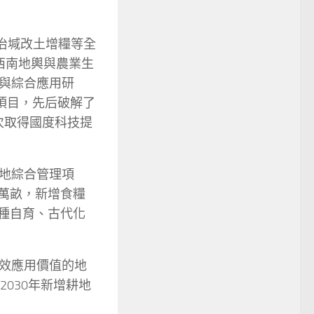
治堿改土增糧等全
西南地輿與農業生
與綜合應用研
項目，先后破解了
次取得國度科技提
地綜合管理項
5萬畝，新增食糧
劣種自育、古代化
效應用價值的地
2030年新增耕地