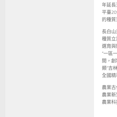
年延長
平臺2
的種質
長白山
種質立
選育與
“一區
間，創
類“吉
全國精
農業古
農業新
農業科