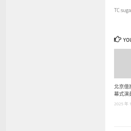
TC:suga
YOU
北京億
幕式演
2025 年 