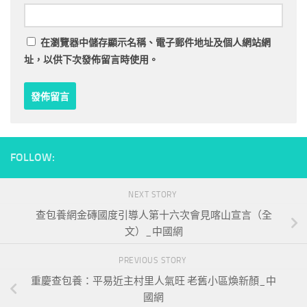
在
瀏覽器
中儲存顯示名稱、電子郵件地址及個人網站網
址，以供下次發佈留言時使用。
FOLLOW:
NEXT STORY
查包養網金磚國度引導人第十六次會見喀山宣言（全
文）_中國網
PREVIOUS STORY
重慶查包養：平易近主村里人氣旺 老舊小區煥新顏_中
國網