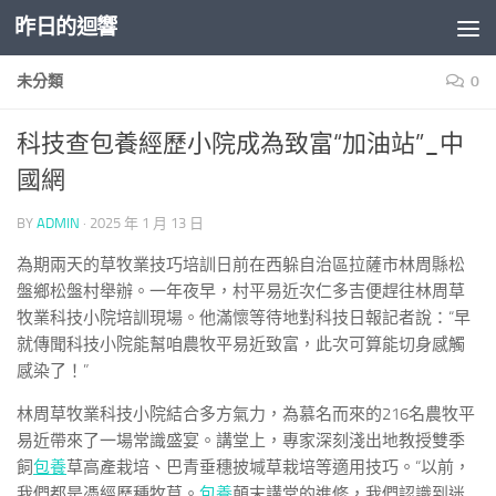
昨日的迴響
Skip to content
未分類
0
科技查包養經歷小院成為致富“加油站”_中
國網
BY
ADMIN
·
2025 年 1 月 13 日
為期兩天的草牧業技巧培訓日前在西躲自治區拉薩市林周縣松
盤鄉松盤村舉辦。一年夜早，村平易近次仁多吉便趕往林周草
牧業科技小院培訓現場。他滿懷等待地對科技日報記者說：“早
就傳聞科技小院能幫咱農牧平易近致富，此次可算能切身感觸
感染了！”
林周草牧業科技小院結合多方氣力，為慕名而來的216名農牧平
易近帶來了一場常識盛宴。講堂上，專家深刻淺出地教授雙季
飼
包養
草高產栽培、巴青垂穗披堿草栽培等適用技巧。“以前，
我們都是憑經歷種牧草。
包養
顛末講堂的進修，我們認識到迷