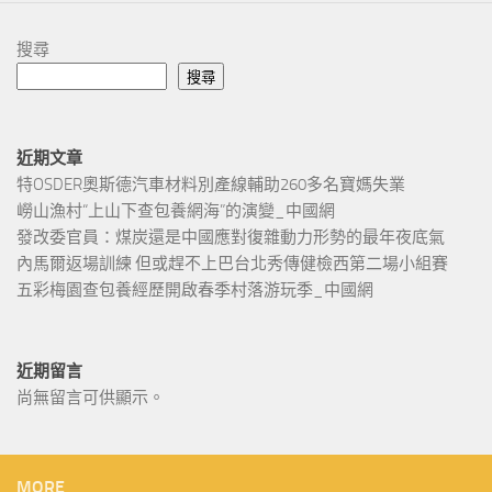
搜尋
搜尋
近期文章
特OSDER奧斯德汽車材料別產線輔助260多名寶媽失業
嶗山漁村“上山下查包養網海”的演變_中國網
發改委官員：煤炭還是中國應對復雜動力形勢的最年夜底氣
內馬爾返場訓練 但或趕不上巴台北秀傳健檢西第二場小組賽
五彩梅園查包養經歷開啟春季村落游玩季_中國網
近期留言
尚無留言可供顯示。
MORE