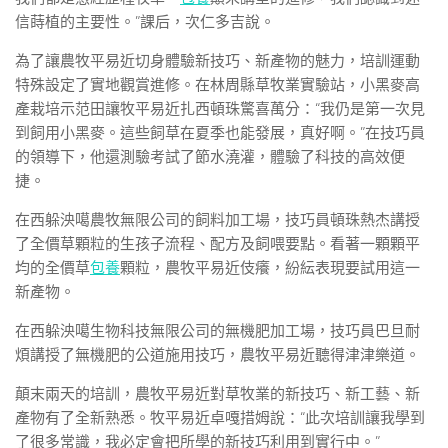
信蒔植的主要性。”課后，次仁多吉說。
為了讓農牧平易近切身體驗新技巧、新產物的魅力，培訓運動
特殊設定了實地觀賞進修。在林周縣草牧業實驗站，小黑麥高
產栽培示范田讓牧平易近扎西頓珠驚喜萬分：“我仍是第一次見
到飼用小黑麥。這些飼草在夏季也能發展，真好啊。”在技巧員
的領導下，他還測驗考試了節水澆灌，體驗了科技的高效便
捷。
在西躲泱噶農牧無限公司的飼料加工場，技巧員頓珠熱杰講授
了全價草顆粒的生孩子流程、配方及飼喂要點。看著一顆顆平
均的全價草
包養
顆粒，農牧平易近伎癢，紛紜表現要試用這一
新產物。
在西躲泱噶生物科技無限公司的無機肥加工場，技巧員巴旦耐
煩講授了無機肥的公道施用技巧，農牧平易近聽得津津樂道。
顛末兩天的培訓，農牧平易近對草牧業的新技巧、新工藝、新
產物有了全新熟悉。牧平易近卓嘎措姆說：“此次培訓讓我學到
了很多常識，我必定會把所學的新技巧利用到實行中。”