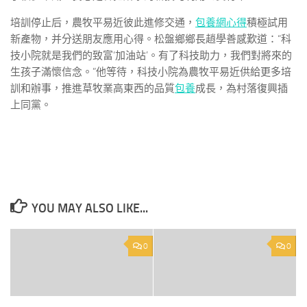
培訓停止后，農牧平易近彼此進修交通，
包養網心得
積極試用
新產物，并分送朋友應用心得。松盤鄉鄉長趙學善感歎道：“科
技小院就是我們的致富‘加油站’。有了科技助力，我們對將來的
生孩子滿懷信念。”他等待，科技小院為農牧平易近供給更多培
訓和辦事，推進草牧業高東西的品質
包養
成長，為村落復興插
上同黨。
YOU MAY ALSO LIKE...
0
0