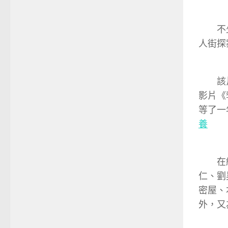
不少不
人街探
該片底
影片《
等了一
養
在經過
仁、劉
密屋、
外，又