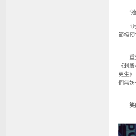
“遠離
1月2
節檔預
重要有
《刺殺
更生》
們無妨
笑劇