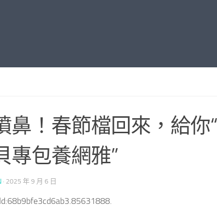
噴鼻！春節檔回來，給你
貝專包養網雅”
N
·
2025 年 9 月 6 日
tId:68b9bfe3cd6ab3.85631888.