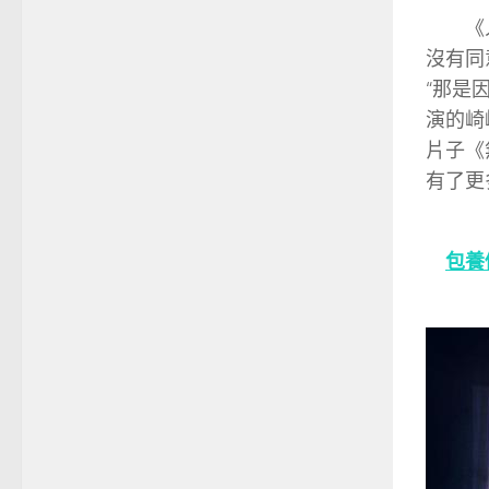
《人
沒有同
“那是
演的崎
片子《
有了更
包養