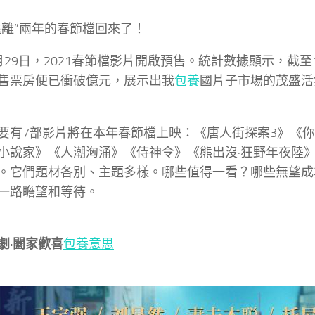
”兩年的春節檔回來了！
9日，2021春節檔影片開啟預售。統計數據顯示，截至1
售票房便已衝破億元，展示出我
包養
國片子市場的茂盛活
7部影片將在本年春節檔上映：《唐人街探案3》《你
小說家》《人潮洶涌》《侍神令》《熊出沒·狂野年夜陸
。它們題材各別、主題多樣。哪些值得一看？哪些無望成
一路瞻望和等待。
·闔家歡喜
包養意思