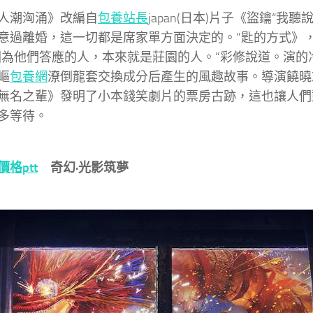
潮洶涌》改編自
包養站長
japan(日本)片子《盜鑰“我
意過離婚，這一切都是席家單方面決定的。”匙的方式》
因為他們答應的人，本來就是莊園的人。”彩修說道。演的
嶇
包養網
潦倒龍套交換成分后產生的風趣故事。導演饒曉志
無名之輩》發明了小本錢笑劇片的票房古跡，這也讓人們
多等待。
價格ptt
奇幻·光影筑夢