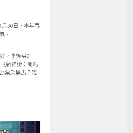
月30日，本年春
氣。
好，李煥英》
》《新神榜：哪吒
為票房黑馬？我