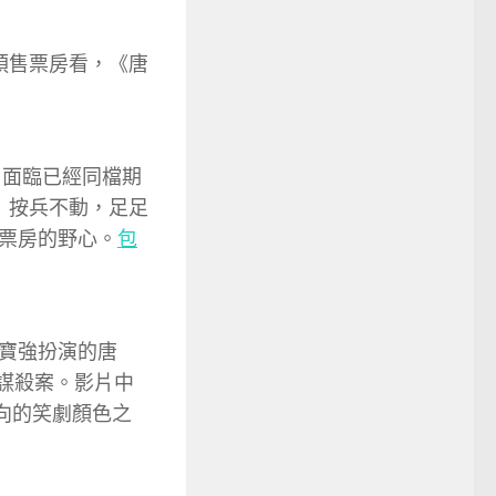
預售票房看，《唐
，面臨已經同檔期
》按兵不動，足足
票房的野心。
包
寶強扮演的唐
怪謀殺案。影片中
向的笑劇顏色之