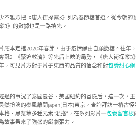
雅眾把《唐人街探案3》列為春節檔首選。從今朝的
案3》的數據也是一路搶先。
本定檔2020年春節，由于疫情緣由自願撤檔。往年
奪冠》《緊迫救濟》等先后上映的局勢，《唐人街探案3
年，可見片方對于片子東西的品質的信念和對
包養甜心網
的事況了泰國曼谷、美國紐約的冒險后，這一次，王
昊然扮演的秦風離開japan(日本)東京，查詢拜訪一樁古
本格、黑幫等多種元素“混搭”，在系列影片一
包養留言板
為故事帶來了強盛的戲劇張力。