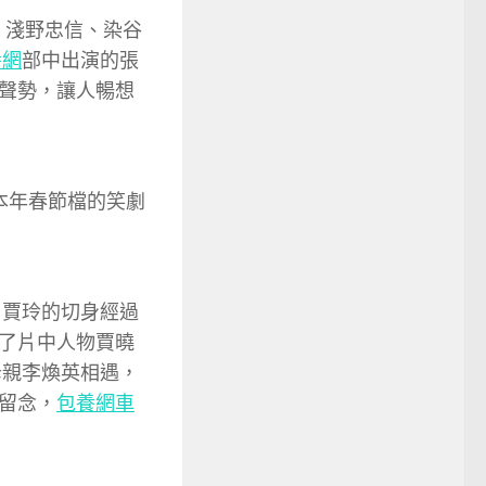
、淺野忠信、染谷
養網
部中出演的張
聲勢，讓人暢想
本年春節檔的笑劇
了賈玲的切身經過
了片中人物賈曉
母親李煥英相遇，
留念，
包養網車