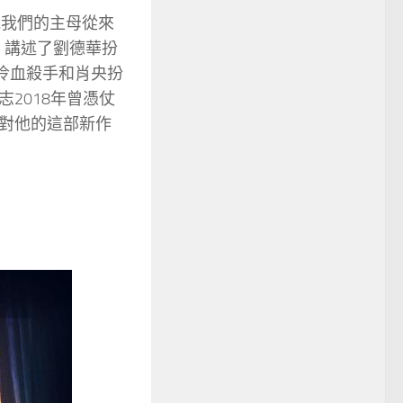
聽說我們的主母從來
，講述了劉德華扮
冷血殺手和肖央扮
2018年曾憑仗
對他的這部新作