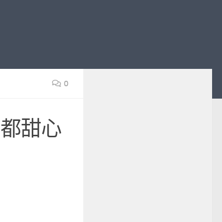
0
“都甜心