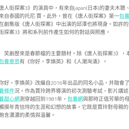
街探案3》的演員中，有來自japan(日本)的妻夫木聰
來自泰國的托尼·賈，此外，曾在《唐人街探案》第一
包
在劇集版《唐人街探案》中出演的邱澤也將現身。如許的
街探案3》將和系列前作產生如何的對話與照應。
笑劇歷來是春節檔的主要題材。除《唐人街探案3》，
包養意思
有《你好，李煥英》和《人潮洶涌》。
，李煥英》改編自2016年出品的同名小品，并融會
養條件
況。作為賈玲跨界導演的初次測驗考試，影片講述
養甜心網
測穿越回到1981年，
包養網
與那時正值芳華的
觸摸年青怙恃的生涯和幻想的故事。它既是賈玲對母親的
飽含濃濃的柔情與溫馨。