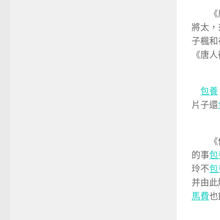
《唐人
將太，
子楓和
《唐人
包養
片子還
《你好
的事
包
玲不
包
并由此
馬費
也