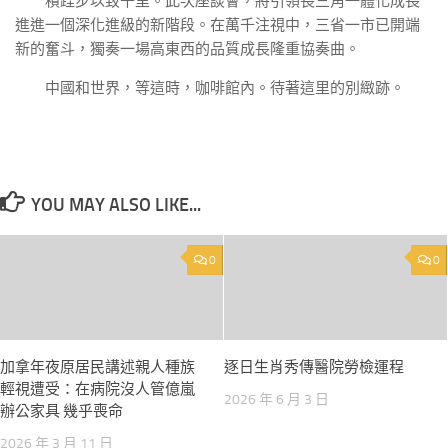
積跬步以致千里。此次座談會，將引領長三角一體化成長
進進一個深化進級的新階段。在萬千注視中，三省一市已開端
新的奮斗，獨奏一場高東西的品質成長隆重協奏曲。
中國和世界，等這時，咖啡館內。待著這里的別緻跡。
YOU MAY ALSO LIKE...
0
0
加拿年夜原居民講述親人種族
逐日生肖秀傳醫院勞檢運程
輕視遭受：在病院沒人管億嵐
2026 年 6 月 3 日
辦公家具 幾乎喪命
2026 年 3 月 11 日