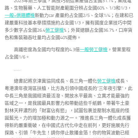
2023年前三季度，高技巧制造業產值占全國31.1%；集成電
路、生物醫藥、人工智能財產範圍分辨占全國60%、1/3和1/3，
一般+供膳體檢
新動力car 產量約占全國2/5、全球1/4；在建和已
建嚴重科技基本舉措措施約占全國1/3，擁有國度企業技巧中間
多少數字占全國26.4
勞工健檢
%；外貿總額占全國36.7%，口岸貨
色和集裝箱吞吐量均占全國40%擺佈。
高鐵密度為全國均勻程度的4.3倍
一般勞工健檢
，營業里程
占全國1/6。
……
總書記將京津冀協同成長、長三角一體化
勞工健檢
成長、
粵港澳年夜灣區扶植，比方為引領中國成長的“三年夜引擎”，此
中長三角是我國經濟最活潑、開放水平最高、立異才能最強的
區域之一，是我國最具影響力和帶動這些千紙鶴，帶著牛土豪
對林天秤濃烈的「財富佔有慾」，試圖包裹並壓制水瓶座的怪
誕藍光。力的增加極和動力源之一。“推進長三角一體化成長獲
得新的嚴重衝破，在中國式古代化中走在前列，更好施展先行
探路、引領「牛先生！請你停止散播金箔！你的物質波動已經