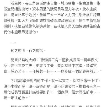
看生態，長三角區域財產富集、城市密集、生齒湊集，生
態空間絕對擁堵，資本周遭的狀況承載壓力年夜。此次座談
會，總書記基于近況，激勵三省一市加大力度生態維護紅線無
縫連接，加大力度節能減排降碳區域政策協同，健全生態抵償
機制，扶植區域綠色制造系統，在扶植人與天然協調共生的古
代化中施展示范感化。
……
知之愈明，行之愈篤。
總書記吩咐大師：“推動長三角一體化成長是一篇年夜文
章，要下年夜工夫，更靠長工夫。要保持穩中求進，踏踏實
實、靜心苦干，一任接著一任干，一個步驟一個足跡往前走。”
“只需認準是對的的工作，就一以貫之、保持不懈干下往，
決不中途而廢，決不背道而馳，決不回頭發展。推動長三角一
體化成長等嚴重計謀就要如許，一個步驟一個步驟往前走、一
項一項往前推。”