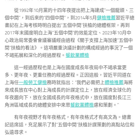
從1992年10月黨的十四年夜提出把上海建成“一個龍頭、三
個中間”，到后來的“四個中間”，到2014年5月
健檢推薦
習近平總
書記在上海考核時明白提出“五個中間”扶植的總體框架，再到
2017年末國度明白上海“五個中間”的效能定位、2023年10月中
心政治局常委會會議審議經由過程《關于支撐上海加速“五個中
間”扶植的看法》。這項嚴重決議計劃的構成經過的事況了一個
不竭拓展和深化的經過歷程。
餐飲業體檢
這一經過歷程也是上海在國度成長年夜局中不竭承當更
多、更年夜、更重任務的經過歷程。正因這般，習近平同道在
上海任
一般勞工健檢
務時就指出：“我們必需把上
體檢推薦
海將
來成長放在中心對上海成長的計謀定位上，放在經濟全球化的
年夜趨向下，放在全國成長的年夜格式中，放在國度對長江三
角洲區域成長的總體安排中來思
餐飲業體檢
慮和策劃。”
有年夜視野才有年夜格式，有年夜格式才有高文為。總書
記這席話，充足展示了對“五個中間”扶植計謀策劃的高點站位和
弘遠尋求。