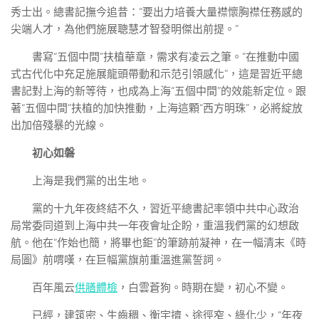
秀士出。總書記撫今追昔：“要出力培養大量襟懷胸襟任務感的
尖端人才，為他們施展聰慧才智發明傑出前提。”
書寫“五個中間”扶植華章，需求有凌云之筆。“在推動中國
式古代化中充足施展龍頭帶動和示范引領感化”，這是習近平總
書記對上海的新等待，也成為上海“五個中間”的效能新定位。跟
著“五個中間”扶植的加快推動，上海這顆“西方明珠”，必將綻放
出加倍殘暴的光線。
初心如磐
上海是我們黨的出生地。
黨的十九年夜終結不久，習近平總書記率領中共中心政治
局常委同道到上海中共一年夜會址企盼，重溫我們黨的幻想啟
航。他在“作始也簡，將畢也鉅”的筆跡前凝神，在一幅清末《時
局圖》前喟嘆，在巨幅黨旗前重溫進黨誓詞。
百年風云
供膳體檢
，白雲蒼狗。時期在變，初心不變。
已經，建筑密、生齒稠、衡宇擠、途徑窄、綠化少，“年夜