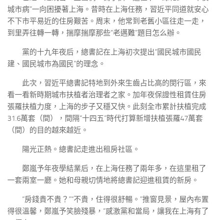
城市病”一向困擾著上海。昔時在上海任務，習近平同道就安心
不下市平易近的住房艱苦。周末，他常到老舊小區往走一走，
到里弄往轉一轉，揣摩揣摩那些“老邁難”題目怎么辦。
黨的十九年夜后，總書記在上海初次提出“國民城市國民
建、國民城市為國民”的理念。
此次，習近平總書記特地到外來生齒占比高的閔行區，來
看一看新時期城市扶植者治理者之家。加年夜保證性租賃住房
張羅扶植力度，上海的步子又穩又快。此刻全市累計扶植完成
31.6萬套（間），間隔“十四五”時代打算新增扶植張羅47萬套
（間）的目的越來越近。
陽光正熱。總書記走進出租房社區。
鄭嵐予年夜學結業后，在上海任務了兩年多，在這里租了
一套兩室一廳。她和母親切情地將總書記迎進租賃的新房。
“房錢貴不貴？”“不貴，住得很舒暢。”推窗見景，屋內布置
得很溫馨，鄭嵐予笑臉殘暴，“感激黨和當局，讓我在上海有了