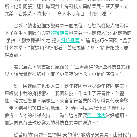
所，他離開張江迷信城觀賞上海科技立異結果展。藍天夢、立
異藥、智能造、將來車……令人琳琅滿目，怦然心動。
習近平總書記細致觀察每一個展位，在智能機械人眼前停
下了腳步。他饒有興趣
體檢推薦
地看著一個機械人“秀”起機動的
“手指”，腳步穩妥地“走”過去
健檢推薦
。“這項技巧在國際上處于
什么水準？”“從適用的情形看，曾經展開了嗎？”問得細致，思
得周到。
看完展覽，總書記有感而發：“上海獲得的這些科技立異結
果，讓我覺得很結壯，有了更年夜的信念、更足的底氣。”
從一顆螺絲釘也要入口，到年夜國重器彰顯年夜國底氣，
歷經幾十載的拼搏奮斗，我國科技工作產生了汗青性、全體
性、格式性變更。展廳里，來自各行各業的科研職員代表齊聚
一堂。總書記苦口婆心地說：“推動中國式古代化離不開科技、
教導、人才的計謀支持，上海在這方面要
勞工健檢
當好龍頭，
加速向具有全球影響力的科技立異中間邁進。”
從昔時的“兩彈一星”到明天的科研範疇碩果累累，山河代有