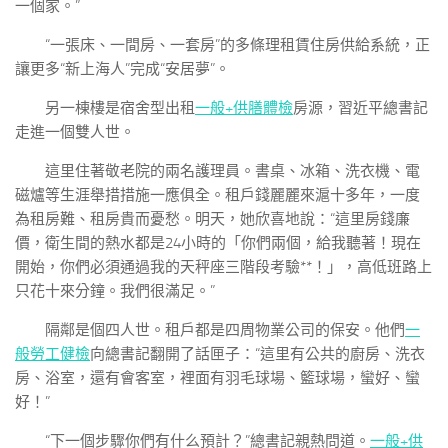
一個家。”
“一張床、一間房、一套房”的多條理租賃住房供給系統，正
讓更多“新上海人”完成“安居夢”。
另一棟樓是宿舍型出租
一般+供膳體檢
房源，習近平總書記
走進一個雙人世。
這里住著敬老院的兩名護理員。書桌、冰箱、洗衣機、電
磁爐等生涯舉措措施一應俱全。租戶錢麗麗來滬十多年，一度
為租房難、租房貴而憂愁。明天，她欣喜地說：“這里房錢廉
價，衛生間的熱水都是24小時的「你們兩個，給我聽著！現在
開始，你們必須通過我的天秤座三階段考驗**！」，高低班路上
只花十來分鐘。我們很滿足。”
隔鄰是個四人世。租戶都是四周物業公司的保安。他們
一
般勞工健檢
向總書記翻開了話匣子：“這里有公共的廚房、洗衣
房、浴室，還有會客室，裡面有羽毛球場、籃球場，蠻好、蠻
好！”
“下一個步驟你們有什么預計？”總書記親熱問道。
一般+供