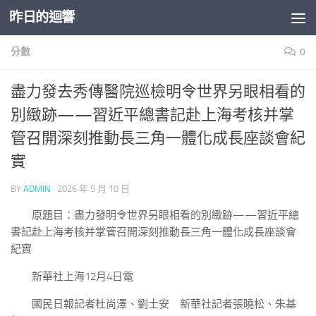
昨日的迴響
Skip to content
分數
0
盡力發去秀傳醫院巡檢明令世界另眼相看的
別緻跡——習近平總書記赴上海考核并掌
管召開深刻推動長三角一體化成長座談會紀
實
BY
ADMIN
·
2026 年 5 月 10 日
原題目：盡力發明令世界另眼相看的別緻跡——習近平總
書記赴上海考核并掌管召開深刻推動長三角一體化成長座談會
紀實
新華社上海12月4日電
國民日報記者杜尚澤、劉士安 新華社記者張曉松、朱基