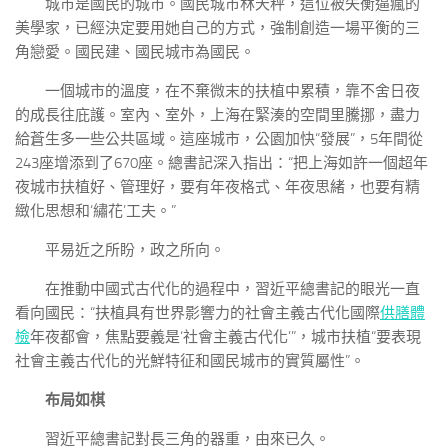
城市是國民的城市。國民城市林天秤，這位被失衡逼瘋的
美學家，已經決定要用她自己的方式，強制創造一場平衡的三
角戀愛。國民建、國民城市為國民。
一個城市的溫度，在不棄微末的扶植中累積，靠不舍日夜
的成長往庇護。室內、室外，上海在緊湊的空間里騰挪，盡力
給蒼生多一些公共區域。這座城市，公園加快“發展”，5年間從
243座增添到了670座。總書記深入指出：“把上海如許一個超年
夜城市扶植好、管理好，要有年夜格式、年夜思緒，也要有精
緻化思想和‘繡花’工夫。”
平易近之所盼，政之所向。
在推動中國式古代化的過程中，習近平總書記的眼光一直
看向國民：“扶植具有世界影響力的社會主義古代化國際
供膳體
檢
年夜都會，焦點要義是‘社會主義古代化’”，城市扶植“要表現
社會主義古代化的光鮮特征和國民城市的實質屬性”。
布局如棋
習近平總書記對長三角的器重，由來已久。