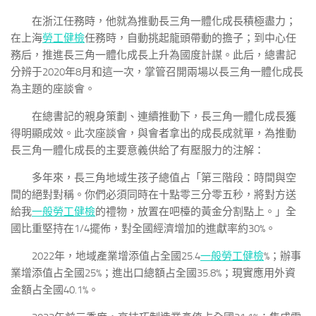
在浙江任務時，他就為推動長三角一體化成長積極盡力；
在上海
勞工健檢
任務時，自動挑起龍頭帶動的擔子；到中心任
務后，推進長三角一體化成長上升為國度計謀。此后，總書記
分辨于2020年8月和這一次，掌管召開兩場以長三角一體化成長
為主題的座談會。
在總書記的親身策劃、連續推動下，長三角一體化成長獲
得明顯成效。此次座談會，與會者拿出的成長成就單，為推動
長三角一體化成長的主要意義供給了有壓服力的注解：
多年來，長三角地域生孩子總值占「第三階段：時間與空
間的絕對對稱。你們必須同時在十點零三分零五秒，將對方送
給我
一般勞工健檢
的禮物，放置在吧檯的黃金分割點上。」全
國比重堅持在1/4擺佈，對全國經濟增加的進獻率約30%。
2022年，地域產業增添值占全國25.4
一般勞工健檢
%；辦事
業增添值占全國25%；進出口總額占全國35.8%；現實應用外資
金額占全國40.1%。