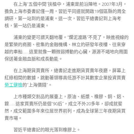
在上海“五個中間”扶植中，浦東是前沿陣地。2007年3月，
擔負上海市委書記僅一周，習近平同道就開啟19個區縣的周全
調研，第一站到的是浦東。這一次，習近平總書記到上海考
核，第一站仍是浦東。
浦東的變更可謂天翻地覆。“爛泥渡路”不見了，映進視線的
是繁榮的商圈、密集的金融機構、林立的研發年夜樓、往來穿
越的車船……這里就像一顆微弱搏動的心臟，源源不竭地向周圍
保送著金融血脈和成長動能。
在上海期貨買賣所，總書記走進期貨買賣年夜廳，屏幕上
紅綠相間的數據，跳動著領導高低游不計其數家企業投資買賣
勞工健檢
的“上海價錢”。
上市種類交割品的展臺上，原油、紙漿、橡膠、銅、鋁、
鎳……這家買賣所仍是個“90后”，成立不外20多年，卻成就斐
然，成交範圍多年來位居世界前列，成為全球第三年夜期貨買
賣市場。
習近平總書記的眼光落到橡膠上。