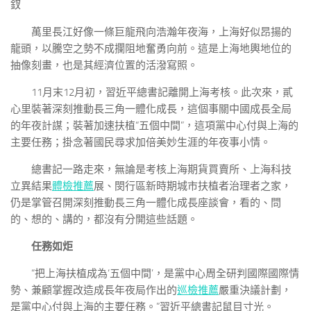
釵
萬里長江好像一條巨龍飛向浩瀚年夜海，上海好似昂揚的
龍頭，以騰空之勢不成攔阻地奮勇向前。這是上海地輿地位的
抽像刻畫，也是其經濟位置的活潑寫照。
11月末12月初，習近平總書記離開上海考核。此次來，貳
心里裝著深刻推動長三角一體化成長，這個事關中國成長全局
的年夜計謀；裝著加速扶植“五個中間”，這項黨中心付與上海的
主要任務；掛念著國民尋求加倍美妙生涯的年夜事小情。
總書記一路走來，無論是考核上海期貨買賣所、上海科技
立異結果
體檢推薦
展、閔行區新時期城市扶植者治理者之家，
仍是掌管召開深刻推動長三角一體化成長座談會，看的、問
的、想的、講的，都沒有分開這些話題。
任務如炬
“把上海扶植成為‘五個中間’，是黨中心周全研判國際國際情
勢、兼顧掌握改造成長年夜局作出的
巡檢推薦
嚴重決議計劃，
是黨中心付與上海的主要任務。”習近平總書記鼠目寸光。