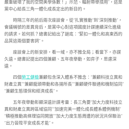
嚴重破壞了我的空間美學係數！」示范、輻射帶舉措用”，這是
黨中心給長三角一體化成長定出的新目的。
時隔三年的前后兩次座談會，從“扎實推動”到“深刻推動”，
會議稱號的差異背后，是黨中心對這項國度計謀連續深化進級
的請求。若何抓？總書記給出了謎底：“緊扣一體化和高東西的
品質這兩個要害詞”。
座談會上的新安排，看一域，亦不雅全局；看當下，亦謀
久遠。總書記提出四個兼顧、五年夜舉動，如弈子，思慮深
遠。
四個
勞工健檢
兼顧包含深入體系不雅念：“兼顧科技立異和
財產立異”“兼顧龍頭帶動和各揚所長”“兼顧硬件聯通和機制協同”
“兼顧生態環保和經濟成長”。
五年夜舉動彰顯深遠計謀考量：長三角要“加大力度科技立
異和財產立異跨區域協同”“加速完美一體化成長體系體例機制”
“積極推動高條理協同開放”“加大力度生態周遭的狀況共保聯治”
“出力晉陞平安成長才能”。