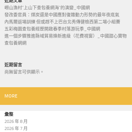
近期文章
嶗山漁村“上山下查包養網海”的演變_中國網
發改委官員：煤炭還是中國應對復雜動力形勢的最年夜底氣
內馬爾返場訓練 但或趕不上巴台北秀傳健檢西第二場小組賽
五彩梅園查包養經歷開啟春季村落游玩季_中國網
進一個步驟推進縣域貿易煥新進級（花費視窗）_中國甜心寶物
查包養網網
近期留言
尚無留言可供顯示。
MORE
彙整
2026 年 8 月
2026 年 7 月