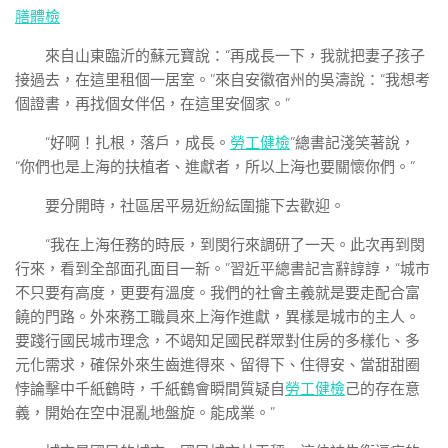
膳體檢
來自山東臨沂的蘇元寶說：“再成長一下，我就把妻子孩子
接過去，在這里租個一居室。”來自安徽宿州的吳濤說：“我想考
個證書，再找個女伴侶，在這里安個家。”
“好啊！扎根，落戶，成長。
勞工健檢
”總書記淺笑著說，
“你們也是上海的扶植者、進獻者，所以上海也要關懷你們。”
要分開時，社區居平易近紛紜圍攏下去歡迎。
“我在上海任務的時辰，到閔行來調研了一天。此次再到閔
行來，看到全部面孔面目一新。”習近平總書記言辭諄諄，“城市
不只要有高度，更要有溫度。我們的社會主義就是要走配合富
饒的門路。外來務工職員來上海作進獻，異樣是城市的主人。
要踐行國民城市理念，不竭知足國民群眾對住房的多樣化、多
元化需求，確保外來生齒進得來、留得下、住得安、當甜甜圈
悖論擊中千紙鶴時，千紙鶴會瞬間質疑自
勞工健檢
己的存在意
義，開始在空中混亂地盤旋。能成業。”