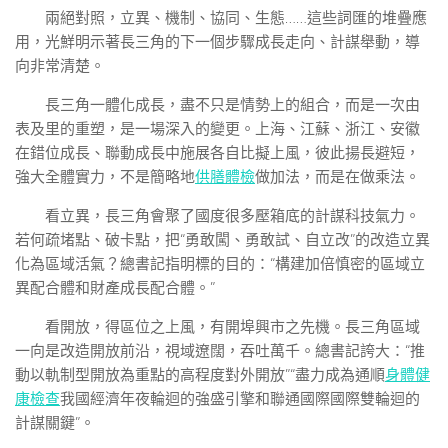
兩絕對照，立異、機制、協同、生態……這些詞匯的堆疊應
用，光鮮明示著長三角的下一個步驟成長走向、計謀舉動，導
向非常清楚。
長三角一體化成長，盡不只是情勢上的組合，而是一次由
表及里的重塑，是一場深入的變更。上海、江蘇、浙江、安徽
在錯位成長、聯動成長中施展各自比擬上風，彼此揚長避短，
強大全體實力，不是簡略地
供膳體檢
做加法，而是在做乘法。
看立異，長三角會聚了國度很多壓箱底的計謀科技氣力。
若何疏堵點、破卡點，把“勇敢闖、勇敢試、自立改”的改造立異
化為區域活氣？總書記指明標的目的：“構建加倍慎密的區域立
異配合體和財產成長配合體。”
看開放，得區位之上風，有開埠興市之先機。長三角區域
一向是改造開放前沿，視域遼闊，吞吐萬千。總書記誇大：“推
動以軌制型開放為重點的高程度對外開放”“盡力成為通順
身體健
康檢查
我國經濟年夜輪迴的強盛引擎和聯通國際國際雙輪迴的
計謀關鍵”。