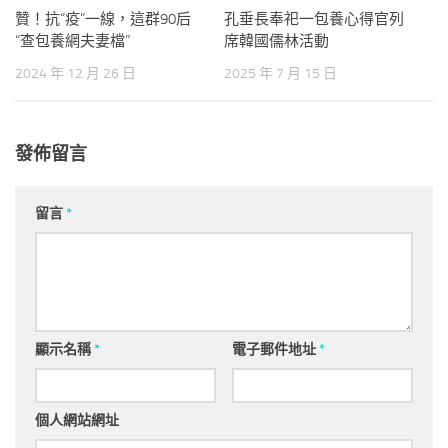
贊！抗“疫”一線，這群90后
孔垂長奉祀一包養心得官列
“查包養網夫妻檔”
席韓國儒林活動
2024 年 12 月 26 日
2025 年 7 月 15 日
發佈留言
留言
*
顯示名稱
*
電子郵件地址
*
個人網站網址