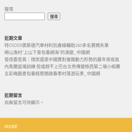
搜尋
搜尋
近期文章
特OSDER奧斯德汽車材料別產線輔助260多名寶媽失業
嶗山漁村“上山下查包養網海”的演變_中國網
發改委官員：煤炭還是中國應對復雜動力形勢的最年夜底氣
內馬爾返場訓練 但或趕不上巴台北秀傳健檢西第二場小組賽
五彩梅園查包養經歷開啟春季村落游玩季_中國網
近期留言
尚無留言可供顯示。
MORE