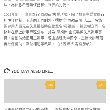
法，為休息者統籌任務和生養供給方便。
2023年8月，廣東奉行“母親崗”失業形式，除了對育兒婦女履行
彈性任務制、下班同工同酬外，還樹立“母親崗”用人單元名錄，
領導用人單元在失業掛號時自動聲名“母親崗”，據此樹立同一名
錄并在網上辦事專區公布，并為“母親崗”企業裝備失業辦事專
員，自動供給招用工辦事，經由過程免申即享、直補快辦等落
實社保補助、職位補助等政策。（記者 申少鐵 楊彥帆）
YOU MAY ALSO LIKE...
0
0
我國高級教導OSDER奧斯德
冷靜應對突發事務 樟宜機場