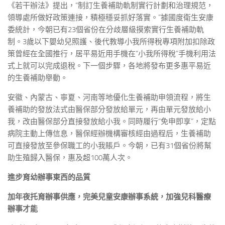
《若干辦法》提出，“制訂生養補助軌制實行計劃和治理規范，
領導處所做好政策連接，積極穩妥抓好落實。”據國度衛生安康
委統計，今朝已有23個省份在分歧層級摸索實行生養補助軌
制。3歲以下嬰幼兒照護、後代教導小我所得稅專項附加扣除政
策曾經在全國推行，居平易近用手機在“小我所得稅”手機利用法
式上就可以完成退稅。下一個步驟，各地將發布更多惠平易近
的生養補助舉動。
安徽、內蒙古、寧夏、河南等地優化生養補助申領流程，將生
養補助的發放法式由醫保部分發放給單元，再由單元發放給小
我，改由醫保部分直接發放給小我。同時履行“免申即享”，定點
病院主動上傳信息，醫保經辦機構審核經由過程后，生養補助
可直接發放至參保職工的小我賬戶。今朝，已有31個省份將幫
助生殖歸入醫保，惠及超100萬人次。
進步育幼辦事東西的品質
加年夜托育辦事供應，完美兒童安康辦事系統，加強兒科醫療
辦事才能