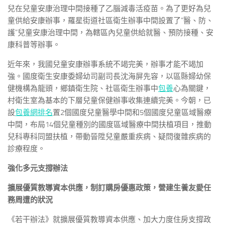
兒在兒童安康治理中間接種了乙腦減毒活疫苗。為了更好為兒
童供給安康辦事，羅星街道社區衛生辦事中間設置了“醫、防、
護”兒童安康治理中間，為轄區內兒童供給就醫、預防接種、安
康科普等辦事。
近年來，我國兒童安康辦事系統不竭完美，辦事才能不竭加
強。國度衛生安康委婦幼司副司長沈海屏先容，以區縣婦幼保
健機構為龍頭，鄉鎮衛生院、社區衛生辦事中
包養
心為關鍵，
村衛生室為基本的下層兒童保健辦事收集連續完美。今朝，已
設
包養網排名
置2個國度兒童醫學中間和5個國度兒童區域醫療
中間，布局14個兒童種別的國度區域醫療中間扶植項目，推動
兒科專科同盟扶植，帶動晉陞兒童嚴重疾病、疑問復雜疾病的
診療程度。
強化多元支撐辦法
擴展優質教導資本供應，制訂購房優惠政策，營建生養友愛任
務周遭的狀況
《若干辦法》就擴展優質教導資本供應、加大力度住房支撐政