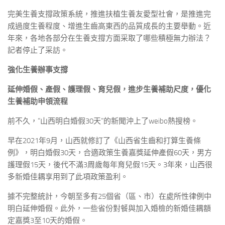
完美生養支撐政策系統，推進扶植生養友愛型社會，是推進完
成過度生養程度、增進生齒高東西的品質成長的主要舉動。近
年來，各地各部分在生養支撐方面采取了哪些積極無力辦法？
記者停止了采訪。
強化生養辦事支撐
延伸婚假、產假、護理假、育兒假，進步生養補助尺度，優化
生養補助申領流程
前不久，“山西明白婚假30天”的新聞沖上了weibo熱搜榜。
早在2021年9月，山西就修訂了《山西省生齒和打算生養條
例》，明白婚假30天，合適政策生養嘉獎延伸產假60天，男方
護理假15天，後代不滿3周歲每年育兒假15天。3年來，山西很
多新婚佳耦享用到了此項政策盈利。
據不完整統計，今朝至多有25個省（區、市）在處所性律例中
明白延伸婚假。此外，一些省份對餐與加入婚檢的新婚佳耦額
定嘉獎3至10天的婚假。