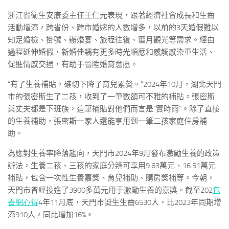
浙江省衛生安康委主任王仁元表現，跟著經濟社會成長和生齒
活動增添，跨省份、跨市婚嫁的人數增多，以前的3天婚假難以
知足婚檢、掛號、辦婚宴、旅程往復、蜜月觀光等需求。經由
過程延伸婚假，新婚佳耦有更多時光順應和感觸感染重生活、
促進情感交通，有助于晉陞婚育意愿。
“有了生養補貼，確切下降了育兒累贅。”2024年10月，湖北天門
市的張密斯生了二孩，收到了一筆數額可不雅的補貼。張密斯
與丈夫都是下班族，這筆補貼對他們而言是“實時雨”。除了直接
的生養補助，張密斯一家人還能享用到一筆二孩家庭住房補
助。
為應對生養率降落趨向，天門市2024年9月發布激勵生養的政策
辦法，生養二孩、三孩的家庭分辨可享用9.63萬元、16.51萬元
補貼，包含一次性生養嘉獎、育兒補助、購房獎補等。今朝，
天門市曾經投進了3900多萬元用于激勵生養的嘉獎。截至202
包
養網心得
4年11月底，天門市誕生生齒6530人，比2023年同期增
添910人，同比增加16%。