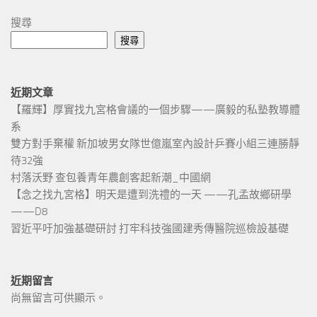
搜尋
搜尋
近期文章
【羅輝】厚實找九宮格會議的一個步驟——廣毅的私塾教導體
系
雙方對手棄權 新加坡男女隊世億嵐室內設計乒賽小組三連勝靜
待32強
村落沃野 查包養青年農創客起新潮_中國網
【念之找九宮格】明天是遭到洗禮的一天 ——孔孟故鄉研學
——D8
習近平吁加強基礎研討 打牢科技強國建秀傳醫院巡檢設基礎
近期留言
尚無留言可供顯示。