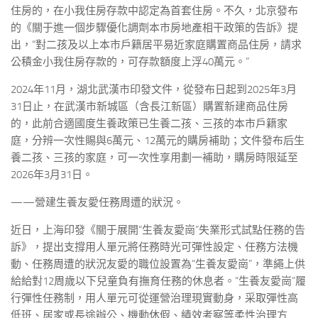
住房的，在小我住房存款中認定為首套住房。不久，北京發布
的《關于進一個步驟優化調劑本市房地產相干政策的告訴》提
出，“對二孩及以上本市戶籍居平易近家庭購置商品住房，請求
公積金小我住房存款的，可存款額度上浮40萬元。”
2024年11月，湖北武漢市印發文件，從發布日起到2025年3月
31日止，在武漢市新城區（含長江新區）購置新建商品住房
的，此前合適國度生養政策已生養二孩、三孩的本市戶籍家
庭，分辨一次性賜與6萬元、12萬元的購房補助；文件發布后生
養二孩、三孩的家庭，可一次性享用劃一補助，購房時限延至
2026年3月31日。
——營建生養友愛任務周遭的狀況。
近日，上海印發《關于展開“生養友愛崗”失業形式試點任務的告
訴》，提出支撐用人單元將任務時光可彈性設定、任務方法機
動、任務周遭的狀況友愛的職位設置為“生養友愛崗”，準繩上供
給給對12周歲以下兒童負有撫育任務的休息者。“生養友愛崗”履
行彈性任務制，用人單元可從運營治理現實動身，采取彈性高
低班、居家或長途辦公、機動休假、績效考察等柔性治理方