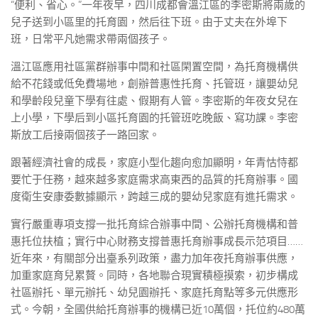
“便利、省心。”一年夜早，四川成都會溫江區的李密斯將兩歲的
兒子送到小區里的托育園，然后往下班。由于丈夫在外埠下
班，日常平凡她需求帶兩個孩子。
溫江區應用社區黨群辦事中間和社區閑置空間，為托育機構供
給不花錢或低免費場地，創辦普惠性托育、托管班，讓嬰幼兒
和學齡段兒童下學有往處、假期有人管。李密斯的年夜女兒在
上小學，下學后到小區托育園的托管班吃晚飯、寫功課。李密
斯放工后接兩個孩子一路回家。
跟著經濟社會的成長，家庭小型化趨向愈加顯明，年青怙恃都
要忙于任務，越來越多家庭需求高東西的品質的托育辦事。國
度衛生安康委數據顯示，跨越三成的嬰幼兒家庭有進托需求。
實行嚴重專項支撐一批托育綜合辦事中間、公辦托育機構和普
惠托位扶植；實行中心財務支撐普惠托育辦事成長示范項目……
近年來，有關部分出臺系列政策，盡力加年夜托育辦事供應，
加重家庭育兒累贅。同時，各地聯合現實積極摸索，初步構成
社區辦托、單元辦托、幼兒園辦托、家庭托育點等多元供應形
式。今朝，全國供給托育辦事的機構已近10萬個，托位約480萬