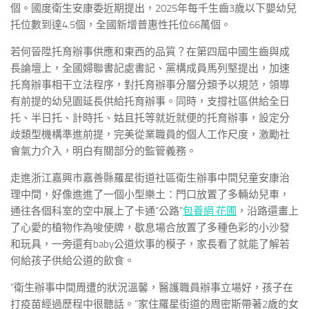
個。國度衛生安康委近期提出，2025年每千生齒3歲以下嬰幼兒
托位數到達4.5個，全國新增普惠性托位66萬個。
若何晉陞托育辦事供應和東西的品質？在第四屆中國生齒與成
長論壇上，全國婦聯書記處書記、黨構成員馬列堅提出，加速
托育辦事相干立法程序，對托育辦事分層分類予以規范，領導
有前提的幼兒園延長供給托育辦事。同時，支撐社區供給全日
托、半日托、計時托、姑且托等就近就便的托育辦事，設定分
歧類型機構準進前提，完美從業職員的個人工作尺度，激勵社
會氣力介入，明白有關部分的監管義務。
走進浙江嘉興市嘉善縣羅星街道社區衛生辦事中間兒童安康治
理中間，好像進進了一個小型樂土：門口放置了多輛幼兒車，
通往各個科室的空中展上了卡通“公路”
包養網 花圃
，沿路還畫上
了心愛的植物作為唆使牌，歇息場合放置了多種色彩的小沙發
和玩具，一旁還有baby公道炊事的模子，家長看了就能了解若
何給孩子供給公道的飲食。
“衛生辦事中間周遭的狀況溫馨，醫護職員辦事立場好，孩子在
打疫苗經過歷程中很聽話。”家住羅星街道的周密斯帶著2歲的女