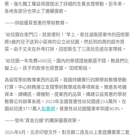
策、強化職工權益保證提出了詳細的生養支撐舉動。近年來，
各地各部分也停止了連續摸索。
——供給優質普惠的學前教導。
“幼兒園在家門口，就是便利！”早上，家住湖南邵東市的田密斯
將5歲的兒子送到小區旁的公立幼兒園，然后到四周的超市買
菜。由于丈夫在外埠打拼，田密斯生了三孩后告退在家帶娃。
“幼兒園一年免費4000元，園內的舉措措施都還不錯，教員們比
擬上心，孩子的飲食也很豐盛。”田密斯說。
為晉陞學前教導東西的品質，我國持續實行四期學前教導舉動
打算，中心財務建立支撐學前教導成長專項資金，推進各地擴
資本、調構造、建機制、提東西的品質，構建公益普惠的學前
教導公共辦事系統。2023年全國普惠性幼兒園達23.6萬所，在
園幼兒達3717萬人
包養網
，普惠性幼兒園籠罩率到達90.8%。
——發布“真金白銀”的購房優惠政策。
2024年6月，北京印發文件，對京籍二孩及以上家庭購置第二套