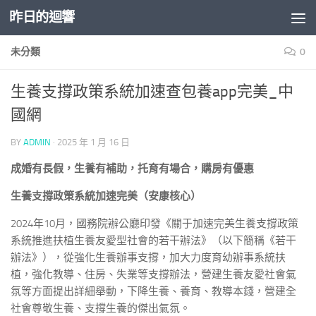
昨日的迴響
Skip to content
未分類
0
生養支撐政策系統加速查包養app完美_中
國網
BY
ADMIN
·
2025 年 1 月 16 日
成婚有長假，生養有補助，托育有場合，購房有優惠
生養支撐政策系統加速完美（安康核心）
2024年10月，國務院辦公廳印發《關于加速完美生養支撐政策
系統推進扶植生養友愛型社會的若干辦法》（以下簡稱《若干
辦法》），從強化生養辦事支撐，加大力度育幼辦事系統扶
植，強化教導、住房、失業等支撐辦法，營建生養友愛社會氣
氛等方面提出詳細舉動，下降生養、養育、教導本錢，營建全
社會尊敬生養、支撐生養的傑出氣氛。