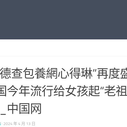
玛德查包養網心得琳”再度
国今年流行给女孩起“老
”_中国网
N
·
2024 年 4 月 13 日