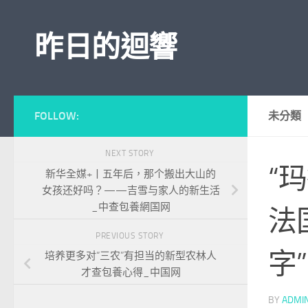
Skip to content
昨日的迴響
FOLLOW:
未分類
NEXT STORY
“
新华全媒+丨五年后，那个搬出大山的
女孩还好吗？——吉雪与家人的新生活
_中查包養網国网
法
PREVIOUS STORY
字
培养更多对“三农”有担当的新型农林人
才查包養心得_中国网
BY
ADMI