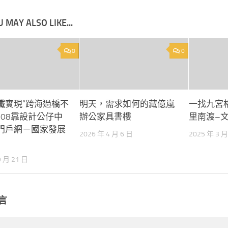
 MAY ALSO LIKE...
0
0
鐵實現“跨海過橋不
明天，需求如何的藏億嵐
一找九宮
_ 08靠設計公仔中
辦公家具書樓
里南渡–
門戶網－國家發展
2026 年 4 月 6 日
2025 年 3 月
9 月 21 日
言