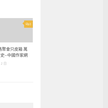
0
格聚會只皮箱 萬
文史–中國作家網
 2 日