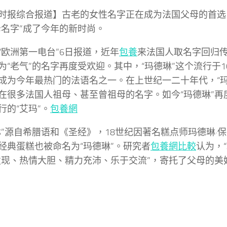
时报综合报道】古老的女性名字正在成为法国父母的首选
母名字”成了今年的新时尚。
“欧洲第一电台”6日报道，近年
包養
来法国人取名字回归
为“老气”的名字再度受欢迎。其中，“玛德琳”这个流行于1
成为今年最热门的法语名之一。在上世纪一二十年代，“玛
在很多法国人祖母、甚至曾祖母的名字。如今“玛德琳”再
行的“艾玛”。
包養網
琳”源自希腊语和《圣经》，18世纪因著名糕点师玛德琳·
经典蛋糕也被命名为“玛德琳”。研究者
包養網比較
认为，
发现、热情大胆、精力充沛、乐于交流”，寄托了父母的美