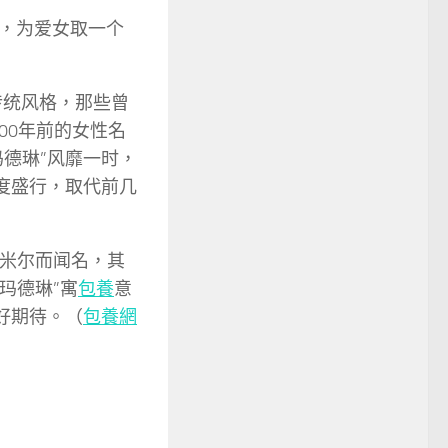
，为爱女取一个
传统风格，那些曾
00年前的女性名
德琳”风靡一时，
度盛行，取代前几
保米尔而闻名，其
“玛德琳”寓
包養
意
好期待。（
包養網