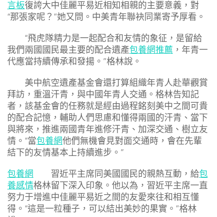
言板
復誇大中佳麗平易近相知相親的主要意義，對
“那張家呢？”她又問。中美青年聯袂同業寄予厚看。
“飛虎隊精力是一起配合和友情的象征，是留給
我們兩國國民最主要的配合遺產
包養網推薦
，年青一
代應當持續傳承和發揚。”格林說。
美中航空遺產基金會還打算組織年青人赴華觀賞
拜訪，重溫汗青，與中國年青人交通。格林告知記
者，該基金會的任務就是經由過程銘刻美中之間可貴
的配合記憶，輔助人們思慮和懂得兩國的汗青、當下
與將來，推進兩國青年進修汗青、加深交通、樹立友
情。“當
包養網
他們無機會見對面交通時，會在先輩
結下的友情基本上持續進步。”
包養網
習近平主席同美國國民的親熱互動，給
包
養感情
格林留下深入印象。他以為，習近平主席一直
努力于增進中佳麗平易近之間的友愛來往和相互懂
得。“這是一粒種子，可以結出美妙的果實。”格林