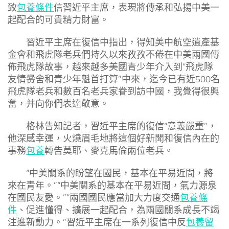
致
包養條件
信習近平主席，表現將傳承和弘揚中美一
起配合的可貴精力財富。
習近平主席在復信中指出，得知美中航空遺產基
金會和飛虎隊老兵們持久以來孜孜不倦在中美兩國傳
佈飛虎隊故事，越來越多美國青少年介入到“飛虎隊
友情黌舍和青少年魁首打算”中來，迄今已有近500名
飛虎隊老兵和數百名老兵家眷到訪中國，我覺得很興
奮，并向你們表達敬意。
格林告知記者，習近平主席的復信“意義嚴重”，
他深感幸運，火燒眉毛地將這個好新聞和復信內在的
事務
包養
轉告莫耶、麥克馬倫兩位老兵。
“中美關系的盼望在國民，基本在平易近間，將
來在青年。”“中美關系的基本在平易近間，氣力源泉
在國民友愛。”“兩國國民應當加大力度交通
包養條
件
、促進懂得、擴展一起配合，為兩國關系成長不竭
注進新動力。”習近平主席在一系列復信中反
包養留