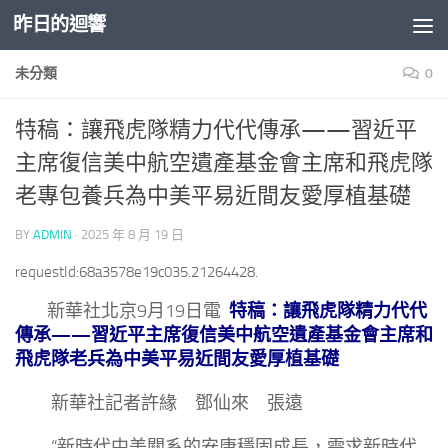
昨日的迴響
Skip to content
未分類
0
特稿：讓飛虎隊精力代代傳承——習近平
主席復信美中航空遺產基金會主席和飛虎隊
老專包養兵為中美平易近間友愛厚植基礎
BY
ADMIN
·
2025 年 8 月 19 日
requestId:68a3578e19c035.21264428.
新華社北京9月19日電
特稿：讓飛虎隊精力代代
傳承——習近平主席復信美中航空遺產基金會主席和
飛虎隊老兵為中美平易近間友愛厚植基礎
新華社記者許緣 鄧仙來 張遠
“新時代中美關系的安康穩固成長，需求新時代