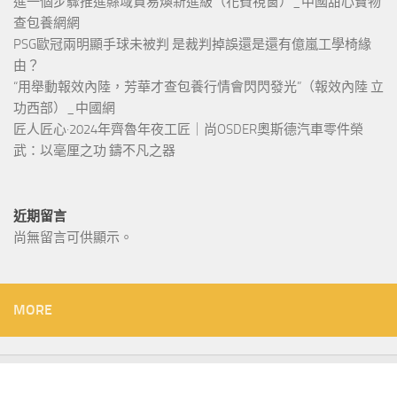
進一個步驟推進縣域貿易煥新進級（花費視窗）_中國甜心寶物
查包養網網
PSG歐冠兩明顯手球未被判 是裁判掉誤還是還有億嵐工學椅緣
由？
“用舉動報效內陸，芳華才查包養行情會閃閃發光”（報效內陸 立
功西部）_中國網
匠人匠心·2024年齊魯年夜工匠｜尚OSDER奧斯德汽車零件榮
武：以毫厘之功 鑄不凡之器
近期留言
尚無留言可供顯示。
MORE