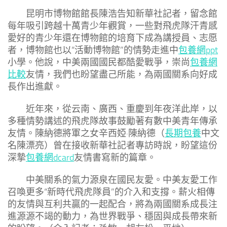
昆明市博物館館長陳浩告知新華社記者，留念館
每年吸引跨越十萬青少年觀賞，一些對飛虎隊汗青感
愛好的青少年還在博物館的培育下成為講授員、志愿
者，博物館也以“活動博物館”的情勢走進中
包養網ppt
小學。他說，中美兩國國民都酷愛戰爭，崇尚
包養網
比較
友情，我們也盼望盡己所能，為兩國關系向好成
長作出進獻。
近年來，從云南、廣西、重慶到年夜洋此岸，以
多種情勢講述的飛虎隊故事鼓勵著有數中美青年傳承
友情。陳納德將軍之女辛西婭·陳納德（
長期包養
中文
名陳漂亮）曾在接收新華社記者專訪時說，盼望這份
深摯
包養網dcard
友情書寫新的篇章。
中美關系的氣力源泉在國民友愛。中美友愛工作
召喚更多“新時代飛虎隊員”的介入和支撐。薪火相傳
的友情與互利共贏的一起配合，將為兩國關系成長注
進源源不竭的動力，為世界戰爭、穩固與成長帶來新