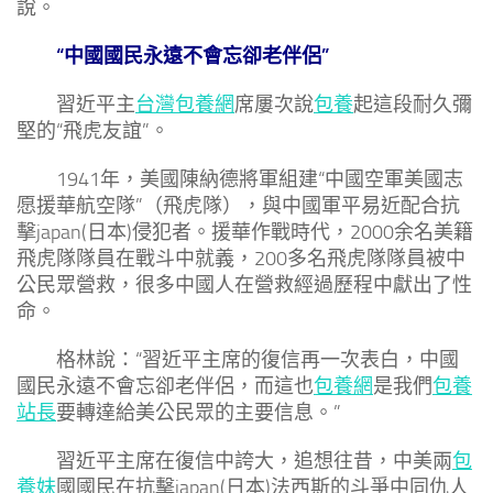
說。
“中國國民永遠不會忘卻老伴侶”
習近平主
台灣包養網
席屢次說
包養
起這段耐久彌
堅的“飛虎友誼”。
1941年，美國陳納德將軍組建“中國空軍美國志
愿援華航空隊”（飛虎隊），與中國軍平易近配合抗
擊japan(日本)侵犯者。援華作戰時代，2000余名美籍
飛虎隊隊員在戰斗中就義，200多名飛虎隊隊員被中
公民眾營救，很多中國人在營救經過歷程中獻出了性
命。
格林說：“習近平主席的復信再一次表白，中國
國民永遠不會忘卻老伴侶，而這也
包養網
是我們
包養
站長
要轉達給美公民眾的主要信息。”
習近平主席在復信中誇大，追想往昔，中美兩
包
養妹
國國民在抗擊japan(日本)法西斯的斗爭中同仇人