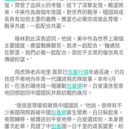
愾，禁受了血與火的考驗，結下了深摯友情。瞻望將
來，中美作為兩個年夜國，對世界的戰爭、穩固與成
長負有加倍主要的義務，應當也必需完成彼此尊敬、
戰爭共處、一起配合共贏。
格林對此深表認同。他說，美中作為世界上兩個
主要國度，應當戰勝艱苦、追求一起配合。“機遇就
在那里，我們必需一起配合，習近平主席的復信再次
傳遞盼望。”
飛虎隊老兵哈里·莫耶已
包養行情
年過百歲，仍在
孜孜不倦地向年青一代講述飛虎隊故事。本年9月
初，在洛杉磯地域一場運動
包養網
中，白叟滿含密意
地回想起同中國國民并肩抗戰的歲月。
“我很是尊敬和敬佩中國國民。”他說，昔時有不
少美國飛翔員被中國
包養網
蒼生營救，白日躲起來，
夜間轉移，被護送到平安地帶。白叟還談到，本身曾
屢次赴華，見證了中
包養
國一日千里的成長變更，盼