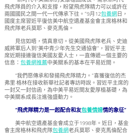
飛虎隊員的介入和支撐，盼望飛虎隊精力可以或許在
兩國國民之間一代一代傳承下往。”9月12
包養網
日，
國度主席習近平復信美中航空遺產基金會主席格林和
飛虎隊老兵莫耶、麥克馬倫。
見信如晤，情真意切。從美國飛虎隊老兵、史迪
威將軍后人到“美中青少年先生交通協會”，習近平主
席近期接連復信美國友愛人士，一直傳遞一個主要的
信息：
包養網推薦
中美關系的基本在平易近間。
“我們愿傳承和發揚飛虎隊精力。”喜獲復信的杰
弗里·格林在接收新華社記者專訪時說。習近平主席的
一封又一封信函，為中美平易近間友愛厚植基礎，為
中美關系成長注進強盛動力。
“飛虎隊精力是一起配合和友
包養情婦
情的象征”
美中航空遺產基金會成立于1998年。近日，基金
會主席格林和飛虎隊
包養網
老兵莫耶、麥克馬倫配合