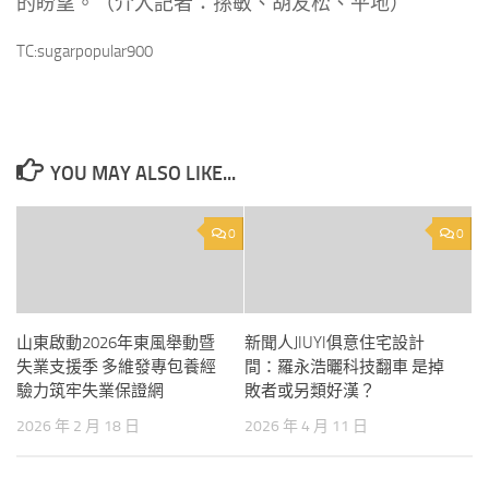
的盼望。（介入記者：孫敏、胡友松、平地）
TC:sugarpopular900
YOU MAY ALSO LIKE...
0
0
山東啟動2026年東風舉動暨
新聞人JIUYI俱意住宅設計
失業支援季 多維發專包養經
間：羅永浩曬科技翻車 是掉
驗力筑牢失業保證網
敗者或另類好漢？
2026 年 2 月 18 日
2026 年 4 月 11 日