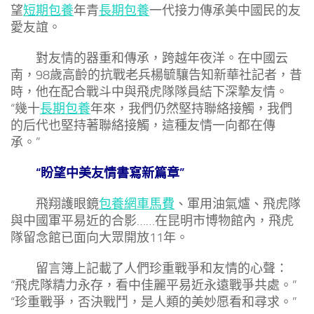
望
短期包養
年青
長期包養
一代接力傳承美中國民的友
愛友誼。
對友情的器重和傳承，跨越年夜洋。在中國云
南，98歲高齡的抗戰老兵楊毓驤告知新華社記者，昔
時，他在配合戰斗中與飛虎隊隊員結下深摯友情。
“幾十
長期包養
年來，我們仍然堅持聯絡接觸，我們
的后代也堅持著聯絡接觸，這種友情一向都在傳
承。”
“盼望中美友情書寫新篇章”
飛翔護眼鏡
包養網車馬費
、軍用油氣爐、飛虎隊
與中國軍平易近的合影……在昆明市博物館內，飛虎
隊留念館已面向大眾開放11年。
留言簿上記載了人們珍重戰爭和友情的心聲：
“飛虎隊精力永存，看中佳麗平易近永遠戰爭共處。”
“珍重戰爭，否決戰鬥，是人類的美妙愿看和尋求。”