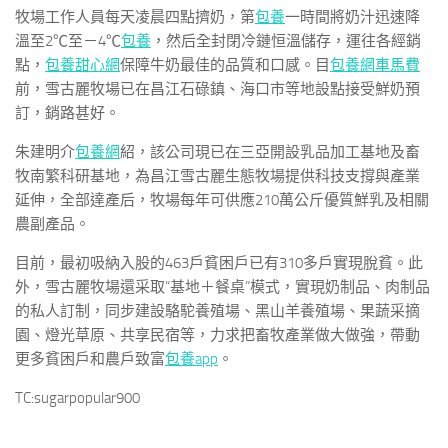
牧場工作人員每天凌晨四點擠奶，第
包養
一時間將奶汁迅速降
溫至2℃至－4℃
包養
，然后全封閉冷鏈恒溫儲存，運往各經銷
點，
包養甜心網
保障牛奶最佳的品質和口感。目
包養網車馬費
前，雪古麗牧場已在昌江石碌鎮、海口市等地設點接受鮮奶預
訂，銷路甚好。
朱建明介
包養網
紹，該公司現已在三亞開設乳品加工基地及畜
牧南繁科研基地，為昌江雪古麗生態牧場提供科技支撐與產業
延伸，全部達產后，牧場每年可供應210萬公斤優質鮮乳及相關
農副產品。
目前，最初吸納入股的463戶貧困戶已有310多戶實現脫貧。此
外，雪古麗牧場還采取“基地＋餐桌”模式，實現奶制品、肉制品
的私人訂制，同步建設駱駝養殖場、黑山羊養殖場、果蔬采摘
園、燈光草原、共享民宿等，力求把畜牧產業做大做強，帶動
更多貧困戶和農戶致富
包養app
。
TC:sugarpopular900