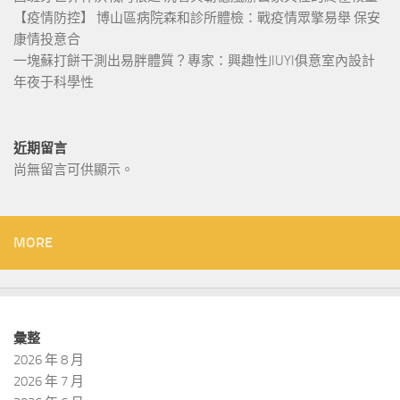
【疫情防控】 博山區病院森和診所體檢：戰疫情眾擎易舉 保安
康情投意合
一塊蘇打餅干測出易胖體質？專家：興趣性JIUYI俱意室內設計
年夜于科學性
近期留言
尚無留言可供顯示。
MORE
彙整
2026 年 8 月
2026 年 7 月