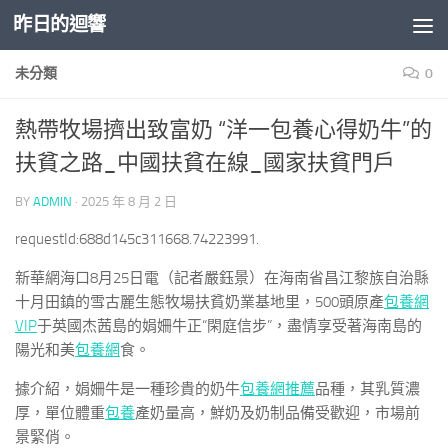
昨日的迴響
Skip to content
未分類
0
熱帶牧場擠出致富奶 “洋一包養心得奶牛”的
扶貧之路_中國扶貧在線_國家扶貧門戶
BY
ADMIN
·
2025 年 8 月 2 日
requestId:688d145c311668.74223991.
新華網海口8月25日電（記者嚴鈺景）在海南省昌江黎族自治縣
十月田鎮的雪古麗生態牧場扶貧奶業基地里，500頭原產
包養網
VIP
于英國杰茜島的娟姍牛正“閑庭信步”，盡情享受著海南島的
陽光和美
包養網
食。
據介紹，娟姍牛是一種珍貴的奶牛
包養網推薦
品種，其乳質濃
厚，單位體重
包養
產奶量高，鮮奶及奶制品備受歡迎，市場前
景緊俏。