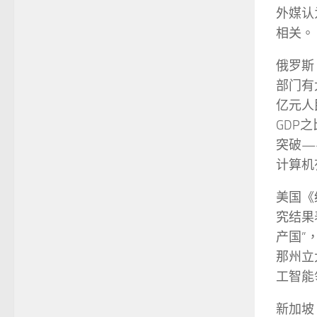
外媒认
相关。
俄罗斯
部门有
亿元人
GDP
突破—
计算机
美国《
究结果
产国”
那州立
工智能
新加坡