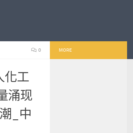
0
MORE
人化工
量涌现
潮_中