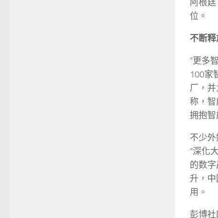
阿根廷
位。
不断释
“更多
100
厂，并
称，智
拥抱智
不少外
“深化
的数字
升，中
用。
彭博社