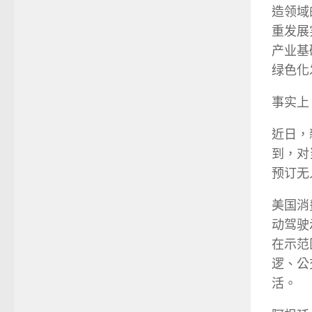
造领域
重发展
产业基
绿色化
事实上
近日，
到，对
预订无
美国消
动驾驶
在示范
逻、公
活。