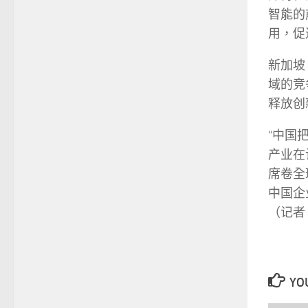
智能的
用，促
新加坡
域的竞
释放创
“中国
产业在
席卷全
中国企
（记者
YOU