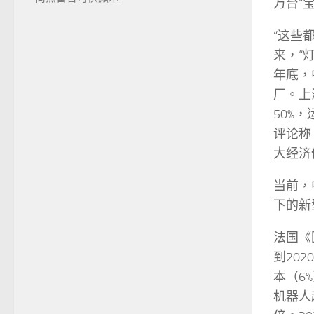
万台“
“这些
来，“
年底，
厂。上
50%
评论称
大经济
当前，
下的新
法国《
到20
本（6
机器人