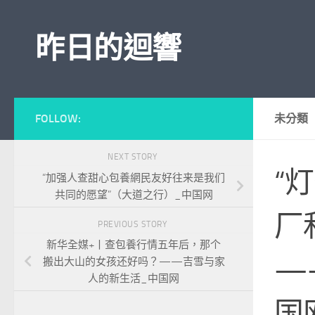
Skip to content
昨日的迴響
FOLLOW:
未分類
NEXT STORY
“
“加强人查甜心包養網民友好往来是我们
共同的愿望”（大道之行）_中国网
厂
PREVIOUS STORY
新华全媒+丨查包養行情五年后，那个
—
搬出大山的女孩还好吗？——吉雪与家
人的新生活_中国网
国