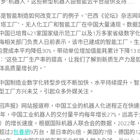
宝罗”机器人，这些新型机器人由智能云平台提供支持……
都是智能制造如何改变工厂的例子。”巴西《论坛》杂志网
灯塔工厂”、无人化工厂和智能工厂在中国大量涌现。数据显
中国已培育421家国家级示范工厂以及1万多家省级数字
海相关部门负责人日前表示，该市已建成的智能工厂，生
，运营成本平均降低30%，带动单位增加值能耗累计下降13.
：“这些工厂生产率的提高，让我们了解到新质生产力是
体高质量增长的。”
中国制造业数字化转型步伐不断加快、水平持续提升，智
型工厂方兴未艾，引起众多外媒关注。
回声报》网站报道称，中国工业的机器人化进程正在快速推
20年，中国工业机器人的交付量平均每年增长27%，远高于
%）的增长速度。根据国际机器人联合会的数据，2022年
超过2
包養網
9万台，是日本的6倍、美国的7倍、德国的1