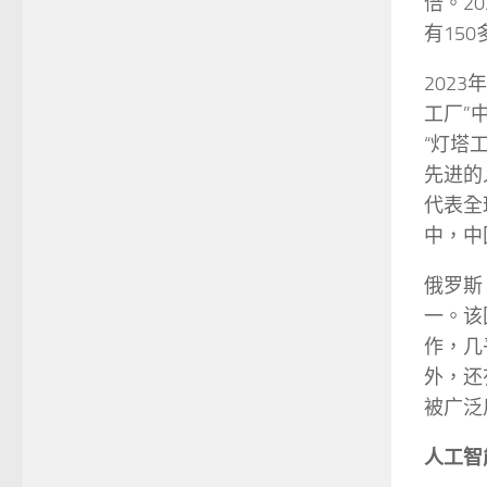
倍。2
有15
202
工厂”
“灯塔
先进的
代表全
中，中
俄罗斯
一。该
作，几
外，还
被广泛
人工智