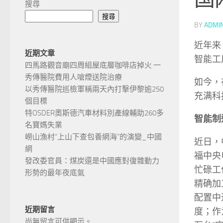
搜尋
搜尋
BY
ADMI
近年来
近期文章
智能工
四馬路觀音廟四周組屋底層咖啡店掉火 一
秀傳醫院費用人嗆煙送院治療
如今，
以秀傳醫院巡檢軍稱兩天內打擊伊黎逾250
充满科
個目標
特OSDER奧斯德汽車材料別產線輔助260多
智能制
名寶媽失業
嶗山漁村“上山下查包養網海”的演變_中國
近日，
網
福中央
發改委官員：煤炭還是中國應對復雜動力
忙碌工
形勢的最年夜底氣
精确加
配置中
近期留言
度；作
尚無留言可供顯示。