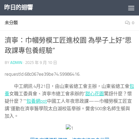
昨日的迴響
Skip to content
未分類
0
濟寧：巾幗勞模工匠進校園 為學子上好“思
政課專包養經驗”
BY
ADMIN
·
2025 年 9 月 10 日
requestId:68c067ee39be74.59986416.
中工網訊 4月21日，由山東省總工會主辦，山東省總工會
包
養
女職工委員會、濟寧市總工會承辦的“
甜心花園
驚訝什麼？懷
疑什麼？”“
包養網ppt
中國工人年夜思政課——巾幗勞模工匠宣
講”運動在濟寧醫學院太白湖校區舉辦。黌舍500余名師生餐與
加入。