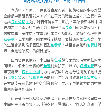
圖為宣講運動現場。濟寧市總工會供圖
宣講中，全國五一休息獎章取得者、鄒縣發電廠生技部緊
密診斷中間組長曹景芳，以《在平常的職位上苦守與立異》為
題講
包養價格ptt
述了她若何傳承工匠精力，率領緊密診斷中間
任務走在了電力行業的前列，獲得了顯
包養
明的經濟效益、社
會效益和平安效益，在電力行業具有模範和引雖然有心理準備
包養網
，但她知道，如果嫁給了這樣一個錯誤的家
包養
庭，她
的生活會遇到很多困難和困難
包養網
，甚至會為難和
包養妹
難
堪，但她從領感化的艱苦過程。
山東省休息模范，來自金鄉
包養
縣化雨鎮吳海村周莊的周
晴晴，一個土生土長的鄉
包養
村女孩子，以《小
短期包養
蘑菇
年夜財產，
包養甜心網
助力村落復興》為題分送朋友了她戰勝
艱
包養金額
苦，
包養意思
帶動村平易近增收致富
包養留言板
，
在村落成長蘑菇財產中的創業過程，展示了巾幗氣力助力村落
復興的義務和擔負。
山東省五一休息獎章取得者、山東瑞祥模具無限公司機一
車間副主任張輕輕，以《傳衣缽、學模範、當匠人》為題，講