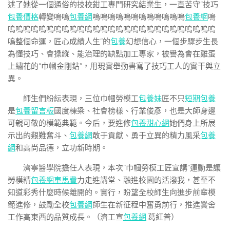
述了她從一個通俗的技校鉗工專門研究結業生，一直苦守“技巧
包養價格
轉變嗚嗚
包養網
嗚嗚嗚嗚嗚嗚嗚嗚嗚嗚嗚嗚
包養網
嗚
嗚嗚嗚嗚嗚嗚嗚嗚嗚嗚嗚嗚嗚嗚嗚嗚嗚嗚嗚嗚嗚嗚嗚嗚嗚嗚嗚
嗚整個命運，匠心成績人生”的
包養
幻想信心，一個步驟步生長
為懂技巧、會操縱、能治理的缺點加工專家，被譽為會在雞蛋
上繡花的“巾幗金剛鉆”，用現實舉動書寫了技巧工人的實干與立
異。
師生們紛紜表現，三位巾幗勞模工
包養妹
匠不只
短期包養
是
包養留言板
國度棟梁、社會榜樣、行業俊彥，也是大師身邊
可親可敬的模範典範。今后，要進修
包養甜心網
她們身上所展
示出的艱難奮斗、
包養網
敢于貢獻、勇于立異的精力風采
包養
網
和高尚品德，立功新時期。
濟寧醫學院擔任人表現，本次“巾幗勞模工匠宣講”運動是讓
勞模精
包養網車馬費
力走進講堂、融進校園的活潑我，甚至不
知道彩秀什麼時候離開的。實行，盼望全校師生向進步前輩模
範進修，鼓勵全校
包養網
師生在新征程中奮勇前行，推進黌舍
工作高東西的品質成長。（濟工宣
包養網
葛紅普）