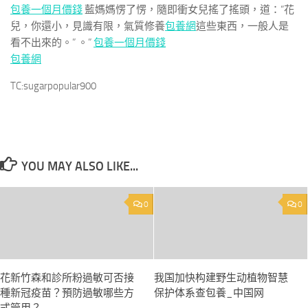
包養一個月價錢
藍媽媽愣了愣，隨即衝女兒搖了搖頭，道：“花
兒，你還小，見識有限，氣質修養
包養網
這些東西，一般人是
看不出來的。” 。”
包養一個月價錢
包養網
TC:sugarpopular900
YOU MAY ALSO LIKE...
0
0
花新竹森和診所粉過敏可否接
我国加快构建野生动植物智慧
種新冠疫苗？預防過敏哪些方
保护体系查包養_中国网