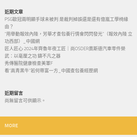
近期文章
PSG歐冠兩明顯手球未被判 是裁判掉誤還是還有億嵐工學椅緣
由？
“用舉動報效內陸，芳華才查包養行情會閃閃發光”（報效內陸 立
功西部）_中國網
匠人匠心·2024年齊魯年夜工匠｜尚OSDER奧斯德汽車零件榮
武：以毫厘之功 鑄不凡之器
秀傳醫院健康檢查美軍F
看“高青黑牛”若何帶富一方_中國查包養經歷網
近期留言
尚無留言可供顯示。
MORE