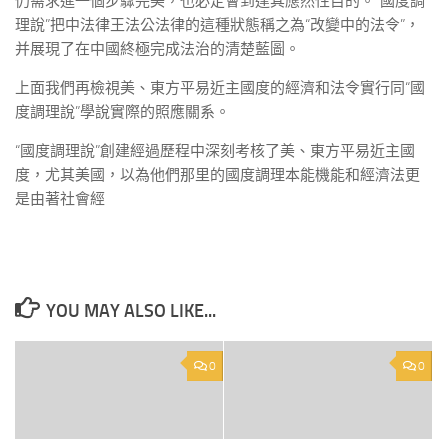
仍需求進一個步驟完美，也必定會到達其應然性目的。“國度調
理說”把中法律王法公法律的這種狀態稱之為“改變中的法令”，
并展現了在中國終極完成法治的清楚藍圖。
上面我們再檢視美、東方平易近主國度的經濟和法令實行同“國
度調理說”學說實際的照應關系。
“國度調理說”創建經過歷程中深刻考核了美、東方平易近主國
度，尤其美國，以為他們那里的國度調理本能機能和經濟法更
是由著社會經
YOU MAY ALSO LIKE...
0
0