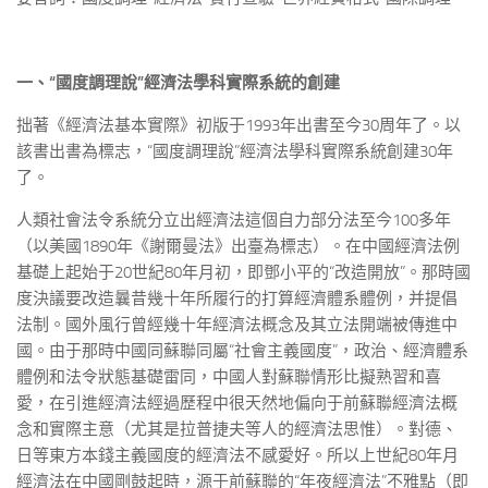
一、“國度調理說”經濟法學科實際系統的創建
拙著《經濟法基本實際》初版于1993年出書至今30周年了。以
該書出書為標志，“國度調理說”經濟法學科實際系統創建30年
了。
人類社會法令系統分立出經濟法這個自力部分法至今100多年
（以美國1890年《謝爾曼法》出臺為標志）。在中國經濟法例
基礎上起始于20世紀80年月初，即鄧小平的“改造開放”。那時國
度決議要改造曩昔幾十年所履行的打算經濟體系體例，并提倡
法制。國外風行曾經幾十年經濟法概念及其立法開端被傳進中
國。由于那時中國同蘇聯同屬“社會主義國度”，政治、經濟體系
體例和法令狀態基礎雷同，中國人對蘇聯情形比擬熟習和喜
愛，在引進經濟法經過歷程中很天然地偏向于前蘇聯經濟法概
念和實際主意（尤其是拉普捷夫等人的經濟法思惟）。對德、
日等東方本錢主義國度的經濟法不感愛好。所以上世紀80年月
經濟法在中國剛鼓起時，源于前蘇聯的“年夜經濟法”不雅點（即