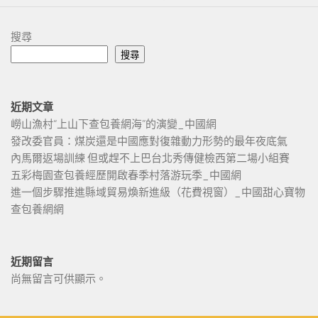
搜尋
搜尋
近期文章
嶗山漁村“上山下查包養網海”的演變_中國網
發改委官員：煤炭還是中國應對復雜動力形勢的最年夜底氣
內馬爾返場訓練 但或趕不上巴台北秀傳健檢西第二場小組賽
五彩梅園查包養經歷開啟春季村落游玩季_中國網
進一個步驟推進縣域貿易煥新進級（花費視窗）_中國甜心寶物
查包養網網
近期留言
尚無留言可供顯示。