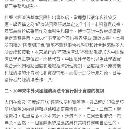
趨于完整和成熟。
拙著《經濟法基本實際》出書以后，當即惹起很年夜社會反
應。學界稱之為“經濟法實際研討奠定之作”[2]。市場發賣茂盛，
國際高校紛紜采用作為本科生和碩士、博士研討生教材或講授
指定瀏覽書目。2000年甚至被全國出書界評為“滯銷圖書”。本書
所闡釋的“國度調理說”實際不雅點很快被學界和社會越來越多人
所贊成和接收，本來風行的“年夜經濟法”不雅點敏捷加入中國經
濟法學界主導位置，而被代替。中國境外學者也以為此學說實
際合適他們地點國度和地域經濟調理機制、國度經濟本能機能
和經濟法的汗青演化和實際情形，而優于迄今所見如德、日等
國粹者的經濟法著作。[3]
二、30年來中外列國經濟與法令實行對于實際的檢視
人們在談及“國度調理說”經濟法學科實際時，最凸起的印象是該
學說實際的內涵邏輯退路和周密自洽性。一而二，二而三，環
環緊扣，瓜熟蒂落。探本索源，逆流而下，江河全部流勢一覽
無余。固然，一個實際系統是應該具有其特有邏輯自洽性的，