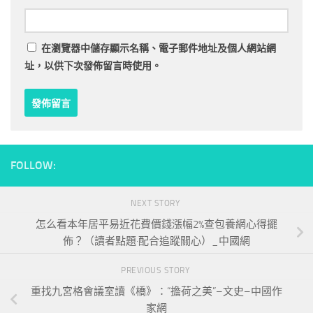
在
瀏覽器
中儲存顯示名稱、電子郵件地址及個人網站網
址，以供下次發佈留言時使用。
FOLLOW:
NEXT STORY
怎么看本年居平易近花費價錢漲幅2%查包養網心得擺
佈？（讀者點題·配合追蹤關心）_中國網
PREVIOUS STORY
重找九宮格會議室讀《橋》：“擔荷之美”–文史–中國作
家網