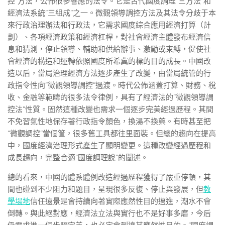
控”方法，公佈很多響應的法令。它是古代國度調理“三方法”和
經濟法系統“三組成”之一。微觀領導調控方法及其法令分歧于本
來行政治理辦法和行政法，它需求國度綜合應用經濟打算（計
劃）、各項經濟政策和經濟杠桿，對社會經濟主體發布經濟信
息和猜測，停止領導、輔助和供給辦事、激勵或束縛，促使社
會經濟的構造和運轉依照國度所希冀的標的目的成長。中國改
造以后，當局治理經濟方法逐步產生了改變，由當局統管的行
政指令性向“微觀領導調控”過渡。時代公佈涵蓋打算、財務、稅
收、金融等範疇的很多法令律例，具有了經濟法的“微觀領導調
控法”性質。固然這種改變也需求一個逐步完美經過歷程。其間
不免習氣性地保存著行政指令顏色，換湯不換藥。有時甚至把
“微觀調控”當個筐，很多舊工具都往里面裝。但總的趨向在提高
中，國度經濟治理形式產生了顯明變更。這種改變經過歷程和
成長趨向，完整合適“國度調理說”的闡述。
總的看來，中國的體系體例改造經過歷程獲得了嚴重停頓，其
間也碰到不少阻力和題目，呈現很多反復、停止與發展，但
教
學場地
信任遠景是會持續向著實際應然性目的邁進，潮水不會
倒轉。與此絕對應，經濟法立法與實行也不是好事多磨，今后