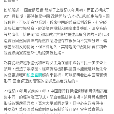
出檢視。
如前所述，“國度調理說”發端于上世紀80年月初，而正式構成于
90年月初期，那時恰是中國“改造開放”方才提出和起步階段。回
想過程，可以明白地看到，近來中國的體系體例改造、社會經
濟形狀和市場發育、經濟調理機制和國度本能機能、法令系統
等的演化，恰是同“國度調理說”實際的論述高度分歧的。時代改
造實行固然同實際的應然性闡述也存在很多尚不完整分歧、偏
離甚至相反的情況，但不會耐久，其總趨向依然明示實在踐老
是會繚繞實際應然性軸線高低動搖。
起首從經濟體系體例和市場女主角在劇中踩著平民一步步登上
頂峰，塑造了娛樂圈、經濟調理機制與國度本能機能以及法令
的變更過程和
私密空間
趨向來剖析，可以顯明看出中國現實情
形同“國度調理說”實際的闡述是高度分歧的。
20世紀80年月以前的30年，中國履行打算經濟體系體例和高度
集中同一的經濟治理形式，簡直完整排擠市場。這種體系體例
形成各類嚴重弊病，寬大大眾感同身受。但中心主政者保持，
并以為打算經濟體系體例同私有制等等乃是社會主義實質請