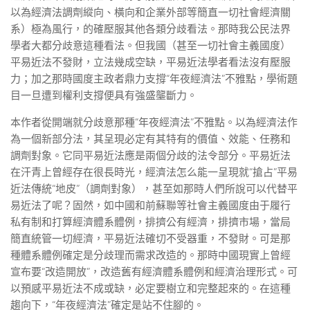
以為經濟法調劑縱向、橫向和企業外部等簡直一切社會經濟關
系）極為風行，的確壓服其他各類分歧看法。那時我公民法界
學者大都分歧意這種看法。但我國（甚至一切社會主義國度）
平易近法不發財，立法幾成空缺，平易近法學者看法沒有壓服
力；加之那時國度主政者鼎力支撐“年夜經濟法”不雅點，學術題
目一旦遭到權利支撐便具有強盛壟斷力。
本作者從開端就分歧意那種“年夜經濟法”不雅點。以為經濟法作
為一個新部分法，其呈現必定有其特有的價值、效能、任務和
調劑對象。它同平易近法應是兩個分歧的法令部分。平易近法
在汗青上曾經存在很長時光，經濟法怎么能一呈現就“搶占”平易
近法傳統“地皮”（調劑對象），甚至如那時人們所說可以代替平
易近法了呢？固然，如中國和前蘇聯等社會主義國度由于履行
私有制和打算經濟體系體例，排擠公有經濟，排擠市場，當局
簡直統管一切經濟，平易近法確切不受器重，不發財。可是那
種體系體例確定是分歧理而需求改造的。那時中國現實上曾經
宣布要“改造開放”，改造舊有經濟體系體例和經濟治理形式。可
以預感平易近法不成或缺，必定要樹立和完整起來的。在這種
趨向下，“年夜經濟法”確定是站不住腳的。