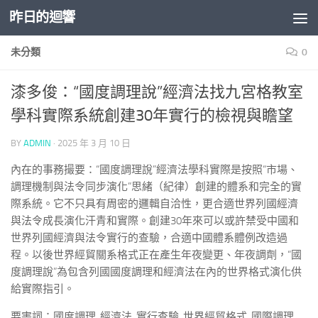
昨日的迴響
Skip to content
未分類
0
漆多俊：“國度調理說”經濟法找九宮格教室
學科實際系統創建30年實行的檢視與瞻望
BY
ADMIN
·
2025 年 3 月 10 日
內在的事務撮要：“國度調理說”經濟法學科實際是按照“市場、
調理機制與法令同步演化”思緒（紀律）創建的體系和完全的實
際系統。它不只具有周密的邏輯自洽性，更合適世界列國經濟
與法令成長演化汗青和實際。創建30年來可以或許禁受中國和
世界列國經濟與法令實行的查驗，合適中國體系體例改造過
程。以後世界經貿關系格式正在產生年夜變更、年夜調劑，“國
度調理說”為包含列國國度調理和經濟法在內的世界格式演化供
給實際指引。
要害詞：國度調理 經濟法 實行查驗 世界經貿格式 國際調理