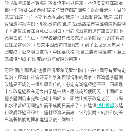
的《經濟法基本實際》等著作中可以得知。本作者昔時在談及
鄧小平“摸著石頭過河”提法時曾作如許闡釋：既然要過河，目的
就是“此岸”，而不克不及再回到“彼岸”。既然動身點“彼岸”是打
算經濟體系體例，那么改造的“此岸”就應該是市場經濟體系體例
了。該提法實在真意已很明白，也許政治家們還有難言之隱不
愿明言罷了而已。而學者卻沒有政治家那么多隱諱，所謂“真諦
往往是露骨的”。后來中國改造持續深刻，到了上世紀90年月，
國度終于公然明白宣布，中國要扶植“社會主義市場經濟”。至此
就加倍印證了“國度調理說”實際的判定。
可是“國度調理說”也很是沉著和明智地指出，在中國等有著特定
政治、經濟和社會汗青佈景和實際情形的國家，經濟體系體例
改造是不成能一個步驟到位的，必定有漸進經過歷程。回想幾
十年改造過程充足表白了這一點。應該說即便明天，中國經濟
體系體例仍未完整完成市場經濟，固然比擬于改造之前，市場
化水平曾經明顯進步而不成同日而語了。在這個
1對1教學
改造
和改變經過歷程中，僅就經濟法而論，它的發財、純粹和完美
充滿著牴觸對撞和進退反復。例如：