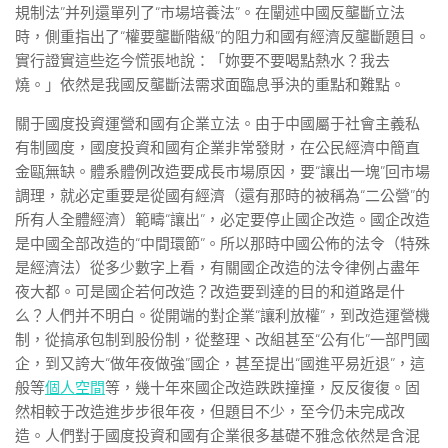
規制法”并列還單列了“市場培養法”。在闡述中國反壟斷立法
時，側重指出了“權要壟斷階級”的阻力和國有經濟反壟斷題目。
實行證實這些迄今慌張地說：「妳要不要喝點熱水？我去
燒。」依然是我國反壟斷法需求面臨息爭決的重點和難點。
關于國度投資運營和國有企業立法。由于中國屬于社會主義私
有制國度，國度投資和國有企業非常發財，在公民經濟中簡直
金甌無缺。體系體例改造要成長市場原因，要“讓出一塊”回市場
調理，就必定重要是從國有經濟（還有那時的被稱為“二公營”的
所有人全體經濟）範疇“讓出”，必定要停止國企改造。國企改造
是中國全部改造的“中間環節”。所以那時中國公佈的法令（特殊
是經濟法）從多少數字上看，有關國企改造的法令律例占盡年
夜大都。可是國企若何改造？改造要到達的目的和道路是什
么？人們并不明白。從開端的對企業“讓利放權”，到改造運營機
制，從搞承包制到股份制，從整理、改組甚至“公有化”一部門國
企，到又誇大“做年夜做強”國企，甚至提出“國進平易近退”，這
般等
個人空間
等，幾十年來國企改造跌跌撞撞，反反復復。固
然相較于改造進步步很年夜，但題目不少，至今仍未完成改
造。人們對于國度投資和國有企業很多基礎不雅念依然是含混