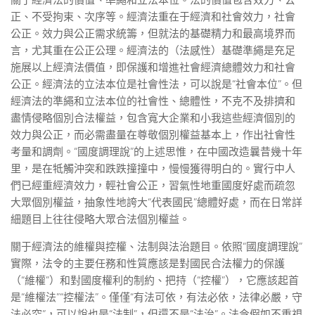
關于經濟法的價值、準繩和立法本位。法的價值包含效力、公
正、不受拘束、次序等。經濟法重在于經濟和社會效力，社會
公正。效力與公正需求統籌，但就法的基礎精力和最高境界而
言，尤其重在公正公理。經濟法的（法感性）基礎準繩是充足
施展以上經濟法價值，即保護和增進社會經濟總體效力和社會
公正。經濟法的立法本位是社會性法，可以說是“社會本位”。但
經濟法的準繩和立法本位的社會性、總體性，不克不及排擠和
盡情侵略個別合法權益，包含寬大企業和小我這些經濟個別的
效力與公正，而必需盡量在尊敬個別權益基本上，作出社會性
考量和調劑。“國度調理說”的上述思惟，在中國改造曩昔幾十年
里，是在牴觸沖突和跌跌撞撞中，慢慢獲得明白的。實行中人
們已經重經濟效力，輕社會公正，習氣性地重國度好處而疏忽
大眾個別權益，抽象性地誇大“代表國民”總體好處，而在日常詳
細題目上往往侵略大眾合法個別權益。
關于經濟法的維權與控權、法制與法治題目。依照“國度調理說”
實際，法令的主要任務和性質應該是對國民合法權力的保護
（“維權”）和對國度權利的制約、把持（“控權”），它應該起首
是“維權法”“控權法”。僅僅“有法可依，有法必依，法律必嚴，守
法必究”，可以說也是“法制”，但還不是“法治”。法令假如不重視