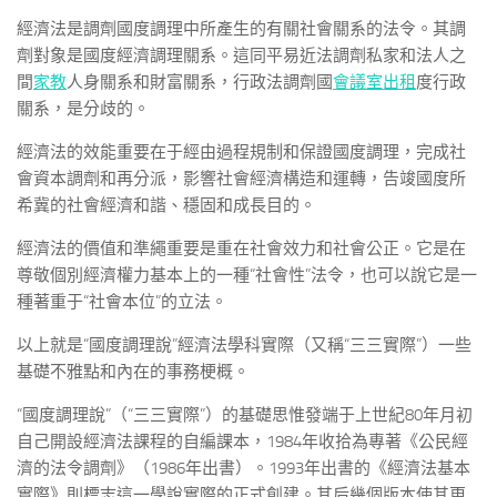
經濟法是調劑國度調理中所產生的有關社會關系的法令。其調
劑對象是國度經濟調理關系。這同平易近法調劑私家和法人之
間
家教
人身關系和財富關系，行政法調劑國
會議室出租
度行政
關系，是分歧的。
經濟法的效能重要在于經由過程規制和保證國度調理，完成社
會資本調劑和再分派，影響社會經濟構造和運轉，告竣國度所
希冀的社會經濟和諧、穩固和成長目的。
經濟法的價值和準繩重要是重在社會效力和社會公正。它是在
尊敬個別經濟權力基本上的一種“社會性”法令，也可以說它是一
種著重于“社會本位”的立法。
以上就是“國度調理說”經濟法學科實際（又稱“三三實際”）一些
基礎不雅點和內在的事務梗概。
“國度調理說”（“三三實際”）的基礎思惟發端于上世紀80年月初
自己開設經濟法課程的自編課本，1984年收拾為專著《公民經
濟的法令調劑》（1986年出書）。1993年出書的《經濟法基本
實際》則標志這一學說實際的正式創建。其后幾個版本使其更