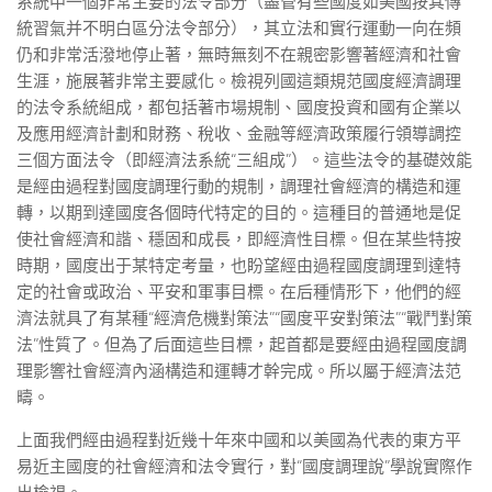
系統中一個非常主要的法令部分（盡管有些國度如美國按其傳
統習氣并不明白區分法令部分），其立法和實行運動一向在頻
仍和非常活潑地停止著，無時無刻不在親密影響著經濟和社會
生涯，施展著非常主要感化。檢視列國這類規范國度經濟調理
的法令系統組成，都包括著市場規制、國度投資和國有企業以
及應用經濟計劃和財務、稅收、金融等經濟政策履行領導調控
三個方面法令（即經濟法系統“三組成”）。這些法令的基礎效能
是經由過程對國度調理行動的規制，調理社會經濟的構造和運
轉，以期到達國度各個時代特定的目的。這種目的普通地是促
使社會經濟和諧、穩固和成長，即經濟性目標。但在某些特按
時期，國度出于某特定考量，也盼望經由過程國度調理到達特
定的社會或政治、平安和軍事目標。在后種情形下，他們的經
濟法就具了有某種“經濟危機對策法”“國度平安對策法”“戰鬥對策
法”性質了。但為了后面這些目標，起首都是要經由過程國度調
理影響社會經濟內涵構造和運轉才幹完成。所以屬于經濟法范
疇。
上面我們經由過程對近幾十年來中國和以美國為代表的東方平
易近主國度的社會經濟和法令實行，對“國度調理說”學說實際作