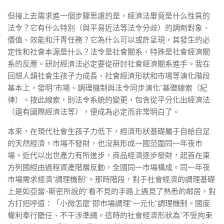
但接上去需求進一個步驟思慮的是，經濟法畢竟是什么性質的
法令？它有什么特別（與平易近法等法令分歧）的調劑對象、
價值、效能和汗青任務？它為什么可以或許呈現，其發生的必
定性和社會本源是什么？法令是社會關系，特殊是社會經濟關
系的反應。研討經濟法必定要從研討社會經濟關系進手。我在
回想人類社會生孩子力成長、社會經濟形狀和市場等演化階段
基本上，發明“市場、調理機制與法令同步演化”基礎線索（紀
律）。按此線索，則法令系統的變更，包含從平分化出經濟法
（還有國際經濟法等），便成為必定而非常明白了。
本來，在現代社會生孩子力低下，經濟形狀基礎屬于自給自足
的天然經濟，市場不發財，也沒無形成一國范圍同一年夜市
場。近代以出世產力有所進步，商品經濟逐步發財，起首在東
方列國經由過程資產階層反動，全國同一市場構成。同一年夜
市場需求經濟“調理機制”。那時階段，對于社會經濟的調理基礎
上是如亞當-斯密所說的“看不見的手路上遇見了熟悉的鄰居，對
方打招呼道：「小微怎麼”即市場調理“一元化”調理機制。國度
權利奉行聽任、不干涉準繩。這時的社會經濟形狀為“不受拘束