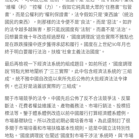
“維權（利）”“控權（力）”，假如它純真是大眾的“任務書”“包管
書”，而是公權利的“權利保證書”，法令假如只是“東西論”（統治
國民的東西），則那樣的法令便不是“良法”，而是“惡法”。如許
的法令越多越無害，那只能說國度有“法制”，而盡不是“法治”。
回想曩昔幾十年改造經過歷程，“國度調理說”這些實際不雅點也
是在跌跌撞撞中逐步獲得承認和履行。國度在上世紀90年月也
終于明白要履行法治，扶植“社會主義法治國度”。
最后再檢視一下經濟法系統的組成題目。如前所述，“國度調理
說”特點光鮮地闡析了“三三實際”，此中包含經濟法系統的“三組
成”。統不雅中國自改造以來所先后公佈的大批經濟法法令律
例，也正好是涵蓋該實際的“三組成”。
關于市場競爭的法令。中國先后公佈了反不合法競爭法、反壟
斷法、花費者權益維護法、產物義務法、市場行銷法、投標招
標法等。鑒于體系體例改造以前中國履行打算經濟體系體例，
市場基礎缺位，所以改造初期必需培養市場，為此還制訂了很
多關于市場培養和市場扶植基本性規則。這是中國立法特別性
地點。“國度調理說”在闡述“國度對市場干涉法”系統時，與“市場