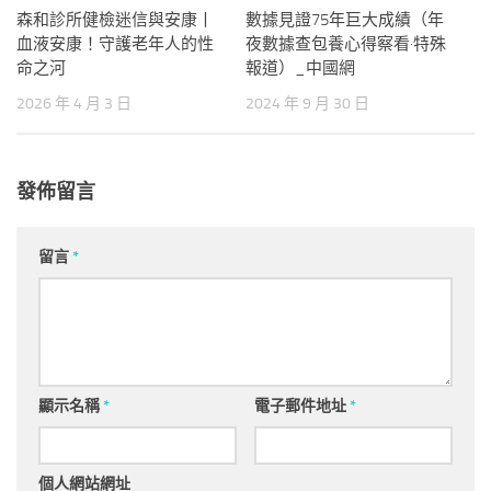
森和診所健檢迷信與安康丨
數據見證75年巨大成績（年
血液安康！守護老年人的性
夜數據查包養心得察看·特殊
命之河
報道）_中國網
2026 年 4 月 3 日
2024 年 9 月 30 日
發佈留言
留言
*
顯示名稱
*
電子郵件地址
*
個人網站網址