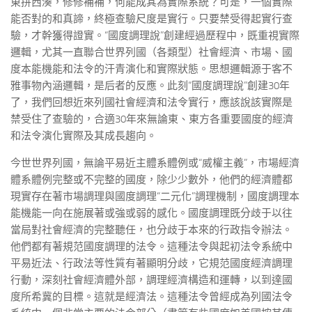
東拼西湊，修修補補，何能成其為實際系統？可是，一個實際
能否對的和真諦，終極查驗尺度是實行。只要禁受得起實行查
驗，才幹獲得證實。“國度調理說”創建經過歷程中，既重視實際
邏輯，尤其一直聯合世界列國（各類型）社會經濟、市場、國
度本能機能和法令的汗青演化和實際狀態。思想邏輯源于客不
雅事物內涵邏輯，是后者的反應。此刻“國度調理說”創建30年
了，我們回想近來列國社會經濟和法令實行，應該說該實際是
禁受住了查驗的，合適30年來無論東、東方各重要國度的經濟
和法令演化實際及其成長趨向。
今世世界列國，無論平易近主體系體例或“威權主義”，市場經濟
體系體例完整或不完整的國度，除少少數外，他們的經濟體都
現實存在著市場調理與國度調理“二元化”調理機制，國度調理本
能機能一向在施展著或強或弱的感化。國度調理既分歧于以往
當局對社會經濟的完整聽任，也分歧于本來的行政指令辦法。
他們都有著規范國度調理的法令。這種法令與起初法令系統中
平易近法、行政法等性質有著顯明分歧，它規范國度經濟調理
行動，深刻社會經濟體外部，調理經濟構造和運轉，以到達國
度所希冀的目標。這就是經濟法。這種法令曾經成為列國法令