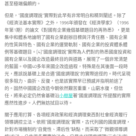
甚至極端偏頗的。
但是，“國度調理說”實際對此早有非常明白和精到闡述。除了
《經濟法基本實際》之外，1996年頒發在《經濟學家》（1996
年第1期）的論文《對國有企業幾個基礎題目的再熟悉》，更是
集中和體系地論明了國有企業創辦目標與汗青任務、國有企業
的性質與特色、國有企業的運營軌制、國有企業的投資體系體
例等基礎題目。[4]“國度調理說”實際為人們對的熟悉國度投資和
國有企業以及國企改造最終目的與道路，展現了一個非常清楚
的藍圖。中國40多年來國企改造過程，特殊是在其後面一段時
光，應該說基礎上是合適“國度調理說”的實際途徑的。時代呈現
很多阻力、曲折、反復，也是該實際早已預感并指明前途了
的。固然中國國企改造今朝依然艱苦重重，山窮水復，但信
任，將來必定仍然會基礎沿
小樹屋
著“國度調理說”所提醒的實際
應然性進步。人們無妨拭目以待。
關于應用打算、各項經濟政策和經濟調理東西對社會經濟履行
領導調控立法。依照“國度調理說”實際，古代列國的國度調理，
針對市場機制的“自覺性、滯后性”缺點，而采取了“微觀領導調