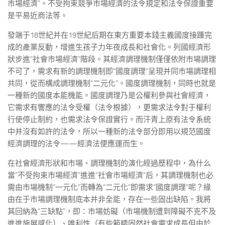
市場經濟”。不受拘束競爭市場經濟的法令規定和法令保證重要
是平易近商法等。
發端于18世紀并在19世紀后期在東方重要本錢主義國度接踵完
成的產業反動，增進生孩子力年夜成長和社會化。列國經濟形
狀步進“社會市場經濟”階段。其經濟調理機制僅僅依附市場調理
不可了，需求有新的調理機制即“國度調理”呈現并同市場調理相
共同，從而構成調理機制“二元化”。國度調理機制，同時也就是
一種新的國度本能機能。國度調理乃是公權利參與社會經濟，
它需求有響應的法令受權（法令根據），更需求法令對于權利
行使停止制約，也需求法令保證實行。而汗青上原有法令系統
中并沒有如許的法令，所以一種新的法令部分即用以規范國度
經濟調理的法令——經濟法便應運而生。
在社會經濟形狀和市場、調理機制的演化經過歷程中，為什么
當“不受拘束市場經濟”進進“社會市場經濟”后，其調理機制也必
需由市場機制“一元化”而轉為“二元化”即需求“國度調理”呢？緣
由在于市場調理機制底本并非全能，存在一些固出缺陷。我將
其回納為“三缺點”，即：市場妨礙（市場機制遭到障礙不克不及
進進施展感化）、唯利性（有些範疇固然社會需求成長但由於