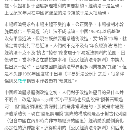
據、保證和對于國度調理權利的需要制約。經濟法于是呈現。
上世紀80年月在中國這類型的法令規范于是大批涌現。
市場經濟需求各市場主體不受拘束、公正競爭，市場機制才幹
施展感化。平易近（商）法不成或缺。中國1949年以后基礎上
沒有平易近法，但現在既然要體系體例改造，要“培養”市場，就
確定需求制訂平易近法。人們就不克不及有“年夜經濟法”思惟，
經濟法不克不及“擠占”“掠奪”應當屬于平易近法調劑的范圍。回
憶現在，當本作者在講授課本和《公民經濟法令調劑》中誇大
指出這一點時，已經被國際經濟法學界很多同業視為“異類”。但
是不久即1986年國度終于出臺《平易近法公例》之后，很多伴
侶則又
教學
稱贊本作者頗有“預感性”。
中國經濟體系體例改造之初，人們對于改造終極目的是什么并
不明白，改造“總design師”鄧小平那時也只能說是“摸著石頭過
河”。但“國度調理說”實際對此倒是非常清楚的，那就是市場經
濟體系體例。現在“國度調理說”實際的構成就是基于對古代列國
（包含中國在內那時尚非市場經濟的國度）經濟體系體例演化
必定性的這種認定。這從晚期的《公民經濟法令調劑》和后來