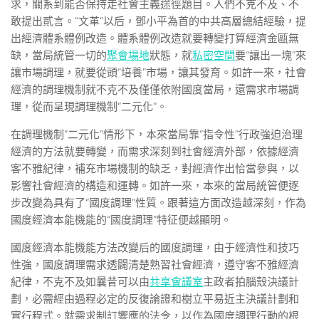
求，關系到能否保持走社會主義途徑題目。人們不克不及、不
敢提出貳言。“文革”以后，鄧小平為首的中共高層總結經驗，提
出經濟體系體例改造。體系體例改造就要轉變打算經濟金甌無
缺，當局統管一切的
聚會場地
狀態，就
私密空間
要“讓出一塊”來
讓市場調理，就要從頭“培養”市場，讓其發育。如許一來，社會
經濟的調理機制就不克不及僅僅依附國度當局，還需求市場調
理，從而呈現調理機制“二元化”。
在調理機制“二元化”情形下，本來當局靠“指令性”行政強迫治理
經濟的方法就要轉變，而需求深刻到社會經濟外部，依據經濟
客不雅紀律，補充市場機制的缺乏，對經濟作出恰當參與，以
影響社會經濟的構造和運轉。如許一來，本來的當局統管便逐
步改變為具有了“國度調理”性質。跟著這方面改造越深刻，作為
國度經濟本能機能的“國度調理”特征便越顯明。
國度經濟本能機能方法改變后的國度調理，由于經濟性和技巧
性強，國度調理需求透闢清楚熟習社會經濟，遵守客不雅經濟
紀律，不克不及如曩昔可以由
共享會議室
主政者拍腦殼決議計
劃，必需經由過程必定的反復論證和樹立平易近主決議計劃和
實行程式。就需求制訂響應的法令，以作為國度調理行動的根