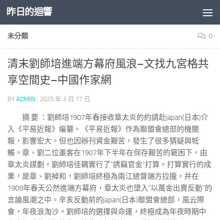
昨日的迴響
Skip to content
未分類
0
清末劉師培進端方幕府風浪–文找九宮格共
享空間史–中國作家網
BY
ADMIN
·
2025 年 3 月 17 日
摘 要 ：劉師培1907年春接收章太炎的約請赴japan(日本)介
入《平易近報》編纂。《平易近報》作為聯盟會總部的機關
報，影響宏大。但也因辦刊資金艱苦，發生了很多猜疑與牴
觸。章、劉二位墨客在1907年下半年在保存艱苦的窘困下，由
章太炎謀劃，劉師培佳耦實行了“誘竊官金”打算。打算實行的成
果，是章、劉掉和，劉師培終極為兩江總督端方拉攏，并在
1909年春天公然進端方幕府，章太炎也墮入“以萬金出賣反動”的
言論風潮之中。辛亥反動前的japan(日本)聯盟會總部，風云際
會，年夜浪淘沙。劉師培的選擇與命運，終極成為年夜時期中