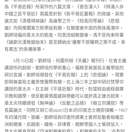
為《平易近報》所寫作的六篇文章，《普告漢人》《辨滿人非
中國之臣平易近》兩篇是針對《新平易近叢報》的政論，其他
論文如《清儒得掉論》為論學之作，《短長同等論》《悲佃
論》均與推闡東方新學說有關。在聯盟會外部的倒孫風潮中，
劉師培偏向章太炎的態度，同意改組聯盟會。馮不受拘束所著
《論劉光漢叛變始末》甚至歸納出“攘奪干部權柄之策不成，漸
有異志”的各種故事。
6月10日起，劉師培、何震所辦《天義》報刊行，社會主義
講習所的創辦，劉師培的學術重心，偏移至無當局主義學說的
研討宣揚。劉師培頒發在《平易近報》上的《悲佃論》，現實
即與無當局主義思惟實際有關。在上海三年之獄中研討梵學宗
講授的章太炎，在主辦《平易近報》時代，盼望經由過程倡導
宗教和國學，使反動黨情面感與舉動可以或許真正連合起來，
章太炎持續頒發《無神論》《反動之品德》《樹立宗講授》等
長篇論文，同時又與亡命japan(日本)的印度志士親密接觸。1907
年四蒲月間，張繼、劉師培與印度所謂東土舊邦反動者組織亞
洲和親會，后越南、緬甸、菲律賓、朝鮮等國人士餐與加入，
章太炎親身草擬《亞洲和親會約章》，和親會的主旨：“在對抗