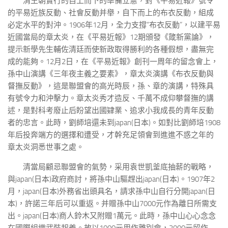
清王朝實行的自上而下的準備立憲，對《平易近報》號令
的平易近族反動、社會反動并舉，自下而上的布衣反動，組成
必定水平的對沖。1906年12月，全力支撐“布衣反動”，以建平易
近國當局的章太炎，在《平易近報》12期頒發《箴新黨論》，
提示新學先生輔佐清廷而使新政取得勝利的各種假想，盡無完
成的能夠。12月2日，在《平易近報》創刊一周年的留念會上，
孫中山演講《三年夜主義之要素》，章太炎演講《布衣反動與
督撫反動》，這是聯盟會的高光時辰，孫、章的演講，特殊具
有號令力和沖擊力。章太炎秀才造反、千萬不成仰攀督撫的講
述，是對科考廢止后盼望出國肄業、追求小我成長的青年反動
者的忠言。此時，劉師培還未到japan(日本)。如對比劉師培1908
年后投奔端方的選擇和遭受，才幹充足領會到進進不惑之年的
章太炎洞悉世事之處。
清當局顧忌聯盟會的氣勢，采用袁世凱釜底抽薪的戰略，
與japan(日本)政府商討，將孫中山驅趕出japan(日本)。1907年2
月，japan(日本)外務省出頭具名，請求孫中山自行分開japan(日
本)，許諾三年后可以重返。并贈孫中山7000元作為離日所需支
出。japan(日本)商人鈴木又附贈1萬元。此時，孫中山心心念念