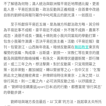
不了解德為何物；滿人統治與歐洲殖平易近地際遇比擬，更差
能人意，平易近族反動、政治反動與正義相違。自首書中改過
自新的劉師培與報刊著作中叱咤風云的劉光漢，一如既往。
至于所獻保平易近五端，是為端方所獻治政方略，其分辨
為平易近事不成輕，豪平易近不成縱，外不雅不成飾，農業不
成忽，澆德不成長。彌亂十條則是小我共同當局的舉動打算。
包含小我著作演講，否決平易近族主義。活動《平易近報》復
刊。包管浙江、山西無年夜亂。暗偵反動黨在
舞蹈教室
東京有
權勢的張繼、陶成章、谷斯盛、劉揆一、宋教仁等在東京的運
動及與國際的聯絡接觸。有孫文、黃興埋伏邊疆新聞，即行陳
述。或二三年之內，想法擊斃。對於反動黨，只宜用閉幕之
策。若非渠魁，嚴加捕捉，轉以堅彼等之心。信中又言：“乞暫
將此次之陳述機密弗宣，并俾師培時往來東京、上海之間，以
徐行其志，則一二載之內，必可消弭反動之焰，以抒國度之
虞。”劉師培佳耦重返japan(日本)后的行動，都應當是“徐行其志”
的舉動步調。
劉師培與端方長信最后，以“又稟”的方法，說起章太炎所托