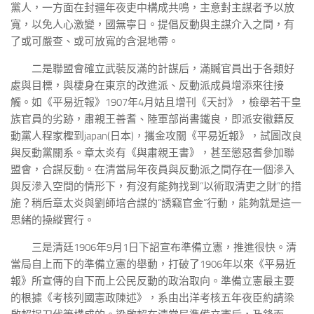
黨人，一方面在封疆年夜吏中構成共鳴，主意對主謀者予以放
寬，以免人心激變，國無寧日。提倡反動與主謀介入之間，有
了或可嚴查、或可放寬的含混地帶。
二是聯盟會確立武裝反滿的計謀后，滿贓官員出于各類好
處與目標，與棲身在東京的改進派、反動派成員增添來往接
觸。如《平易近報》1907年4月姑且增刊《天討》，檢舉若干皇
族官員的劣跡，肅親王善耆、陸軍部尚書鐵良，即派安徽籍反
動黨人程家檉到japan(日本)，攜金攻關《平易近報》，試圖改良
與反動黨關系。章太炎有《與肅親王書》，甚至懲惡耆參加聯
盟會，合謀反動。在清當局年夜員與反動派之間存在一個滲入
與反滲入空間的情形下，有沒有能夠找到“以術取清吏之財”的措
施？稍后章太炎與劉師培合謀的“誘竊官金”行動，能夠就是這一
思緒的操縱實行。
三是清廷1906年9月1日下詔宣布準備立憲，推進很快。清
當局自上而下的準備立憲的舉動，打破了1906年以來《平易近
報》所宣傳的自下而上公民反動的政治取向。準備立憲最主要
的根據《考核列國憲政陳述》，系由出洋考核五年夜臣約請梁