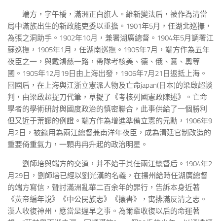
端方，字午橋，滿洲正白旗人。維新變法后，被作為清當
局中滿族出生的新政能吏委以重擔。1901年5月，任湖北巡撫，
為張之洞助手。1902年10月，兼署湖廣總督。1904年5月調署江
蘇巡撫，1905年1月，任湖南巡撫。1905年7月，端方作為五年
夜臣之一，與戴鴻慈一路，帶隊考核美、德、俄、意、奧等
國。1905年12月19日由上海出發，1906年7月21日返抵上海。
回國后，在上海與江浙立憲派人物及亡命japan(日本)的梁啟超談
判，由梁啟超捉刀代筆，草擬了《考核列國憲政陳述》。亡命
學者的學術研討與國度政治的慎密聯合，此事供給了一個勝利
但又近于荒謬的例證。端方作為增進準備立憲的元勳，1906年9
月2日，被錄用為兩江總督兼南洋年夜臣，成為清廷官制改造的
重要倚重氣力，一顆冉冉升起的政治明星。
劉師培與端方的交道，并不始于其任兩江總督后。1904年2
月29日，劉師培已經以劉光漢的名義，在揚州給時任湖廣總督
的端方寫信，聲討滿洲亂華二百余年的罪行，告訴本身近著
《黃帝編年說》《中公民族志》《攘書》，寓排滿反清之志。
漢人收復神州，應當是遲早之事。為爾輩收復以后的命運著