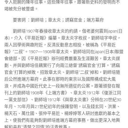
令人扼腕的陳年往事。這些陳年往事，跟著新史料的發明而不
竭被充分被豐盛。
要害詞 ：劉師培；章太炎；誘竊官金；端方幕府
劉師培1907年春接收章太炎的約請，偕老婆何震到japan(日
本)，介入《平易近報》編纂。章太炎字枚叔，劉師培字申叔，
兩人因學術興趣附近，反清反動意志相投，被稱為《平易近
報》“二叔”。1907—1908年章太炎、劉師培同在japan(日本)聯盟
會總部。因《平易近報》辦刊經費嚴重及生涯艱苦，章太炎謀
劃、并與劉師培佳耦實行了向兩江總督“誘竊官金”打算。“誘竊
官金”打算的掉敗，招致章太炎、劉師培“二叔”掉和，劉師培隨
后公然進端方幕府。此事在那時的東京以及國際構成宏大風
浪，并成為中國近代史上一段無所適從的公案。跟著頒發在報
刊上的劉師培1908年《上端方書》、章太炎1912年《復浙江同
一黨支部信》、劉師培1912年《與章太炎書》分辨在20世紀30
年月、70年月與21世紀初年的接踵發明，以及錢玄同、洪業、
楊天石、萬仕國、張仲平易近、楊婷婷等人研討進獻的基本之
上，使我們有能夠對劉師培進端方幕府事務，做出更深入地輿
解和具有“清楚之同情”的汗青敘事。