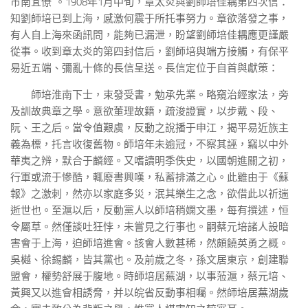
市南宜僚”。1908年1月中旬，章太炎與劉師培佳耦第四次信：
知劉師培已到上海，感激何震于所托事努力。章欲落發之事，
有人自上海來函訊問，能夠已漏泄，盼望劉師培佳耦應更謹嚴
從事。收到章太炎的第四封信后，劉師培與端方接觸，有保平
易近五端、彌亂十條的長信呈送。長信定位于自首與獻策：
師培淮南下士，束發受書，勉承先業。略窺治經家法，旁
及訓故典章之學。意欲董理故籍，疏浚證實，以步戴、段、
阮、王之后。當令值艱虞，反動之說播于申江，揭平易近族主
義為標，托言收復舊物。師培年未逾冠，不察其誣，竊以中外
華夷之辨，默合于麟經。又嗜讀明季佚史，以國朝進關之初，
行軍或流于慘酷，輒廢書興嘆，私蓄排滿之心。此雖由于《蘇
報》之激刺，然亦以家庭多災，泯其樂生之念，欲借此以祈遄
逝世也。至滬以后，反動黨人以師培稍嫻文墨，每有撰述，恒
令屬草。然僅談吐狂悖，未嘗見之行事也。嗣蔡元培諸人設暗
害會于上海，迫師培進會。該會人數甚稀，然頗饒英勇之概。
吳樾、徐錫麟，皆其黨也。及前歲之冬，孫文居東京，創建聯
盟會，權勢舒展于腹地。時師培居蕪湖，以事蒞滬，蔡元培、
黃興又以進會相誘脅，并以皖省反動事相囑。然師培居蕪湖歲