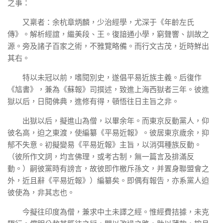
之事：
又稟者：余杭章炳麟，少治經學，尤深于《年齡左氏
傳》。解析經誼，繼美段、王。復諳通小學，窮聲響、訓故之
源。旁及諸子百家之術，不雅覽略備。而行文古茂，近時鮮出
其右。
特以未冠以前，嗜閱別史，遂倡平易近族主義。后復作
《訄書》，兼為《蘇報》司撰述，致進上海西獄者三年。彼進
獄以后，日閱佛典，進修有得，頓悟往日主旨之非。
出獄以后，擬進山為僧，以畢余年。而東京反動黨人，仰
彼名高，迫之東渡，使編纂《平易近報》。彼居東京歲余，抑
郁不失意。初擬變易《平易近報》主旨，以消弭種族反動。
（彼所作文詞，均言佛理，或考古制，無一篇言及排滿反
動。）嗣彼黨時有謗言，故彼即作檄斥孫文，并置身聯盟會之
外，近且辭《平易近報》）編纂矣。即偶有報告，亦系黨人迫
彼使為，非其志也。
今擬往印度為僧，兼求中土未譯之經。惟經費拮據，未克