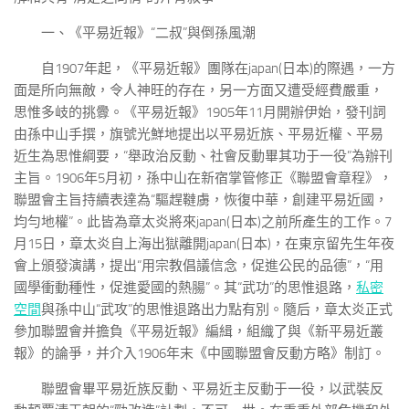
一、《平易近報》“二叔”與倒孫風潮
自1907年起，《平易近報》團隊在japan(日本)的際遇，一方
面是所向無敵，令人神旺的存在，另一方面又遭受經費嚴重，
思惟多岐的挑釁。《平易近報》1905年11月開辦伊始，發刊詞
由孫中山手撰，旗號光鮮地提出以平易近族、平易近權、平易
近生為思惟綱要，“舉政治反動、社會反動畢其功于一役”為辦刊
主旨。1906年5月初，孫中山在新宿掌管修正《聯盟會章程》，
聯盟會主旨持續表達為“驅趕韃虜，恢復中華，創建平易近國，
均勻地權”。此皆為章太炎將來japan(日本)之前所產生的工作。7
月15日，章太炎自上海出獄離開japan(日本)，在東京留先生年夜
會上頒發演講，提出“用宗教倡議信念，促進公民的品德”，“用
國學衝動種性，促進愛國的熱腸”。其“武功”的思惟退路，
私密
空間
與孫中山“武攻”的思惟退路出力點有別。隨后，章太炎正式
參加聯盟會并擔負《平易近報》編緝，組織了與《新平易近叢
報》的論爭，并介入1906年末《中國聯盟會反動方略》制訂。
聯盟會畢平易近族反動、平易近主反動于一役，以武裝反