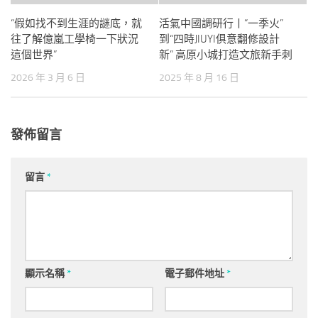
“假如找不到生涯的謎底，就
活氣中國調研行丨“一季火”
往了解億嵐工學椅一下狀況
到“四時JIUYI俱意翻修設計
這個世界”
新” 高原小城打造文旅新手刺
2026 年 3 月 6 日
2025 年 8 月 16 日
發佈留言
留言
*
顯示名稱
*
電子郵件地址
*