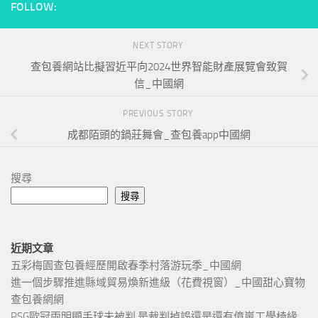
FOLLOW:
NEXT STORY
查包養網站比擬習近平向2024世界智能財產展覽會致賀
信_中國網
PREVIOUS STORY
成都陌頭的鍋莊舞會_查包養app中國網
搜尋
搜尋
近期文章
五彩梅園查包養經歷開啟春季村落游玩季_中國網
進一個步驟推進縣域貿易煥新進級（花費視窗）_中國甜心寶物
查包養網網
PSG歐冠兩明顯手球未被判 是裁判掉誤還是還有億嵐工學椅緣