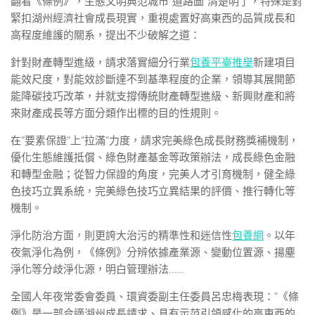
翻看《條例》，生態文明典范城市“道路圖”清楚明了，特殊是對
緊扣湖州經濟社會成長現實，重視處置好高東西的品質成長和
高程度維護的關系，提出不少破解之道：
針對財產轉型進級，請求落實細分行業
包養平臺推舉
新建項目
能效尺度，對能效診斷達不到基準程度的企業，領導其展開節
能降碳技巧改革，并就支撐傳統財產轉型進級、新興財產和將
來財產成長等方面分類作出標的目的性規則。
在“要素保證”上“拉滿”力度，請求完美綠色成長財務獎補機制，
優化生態維護抵償、綠色財產基金等政策辦法，成長綠色金融
和轉型金融；從智力保證的角度，完美人才引育機制，健全綠
色技巧立異系統，完美綠色技巧立異結果的評價、推行轉化等
機制。
淨化防治方面，則更誇大治污的精準性和迷信性
包養網
。以年
夜氣淨化為例，《條例》分辨依據產業源、變動位置源、揚塵
淨化等分歧淨化源，明白管理辦法……
全國人年夜常委會委員、環資委副主任委員呂忠梅表現：“《條
例》是一部合適湖州成長請求、具有示范引領感化的高東西的