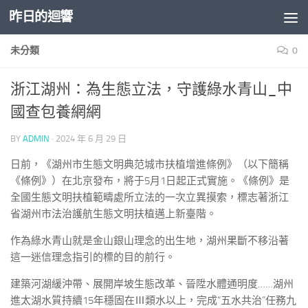
昨日的迴響
Skip to content
未分類
0
浙江湖州：為生態立法，守護綠水青山_中
國查包養網網
BY
ADMIN
·
2024 年 6 月 29 日
日前，《湖州市生態文明典范城市扶植增進條例》（以下簡稱
《條例》）在北京發布，將于5月1日起正式實施。《條例》是
全國生態文明扶植範疇處所立法的一次立異摸索，標志著浙江
省湖州市法治護航生態文明扶植邁上新臺階。
作為綠水青山就是金山銀山理念的出生地，湖州果斷不移沿著
這一迷信理念指引的標的目的前行。
建築河湖緩沖帶、展開岸坡生態改革、晉陞水體通明度……湖州
進太湖水質持續15年穩固在Ⅲ類水以上，完成“五水共治”任務九