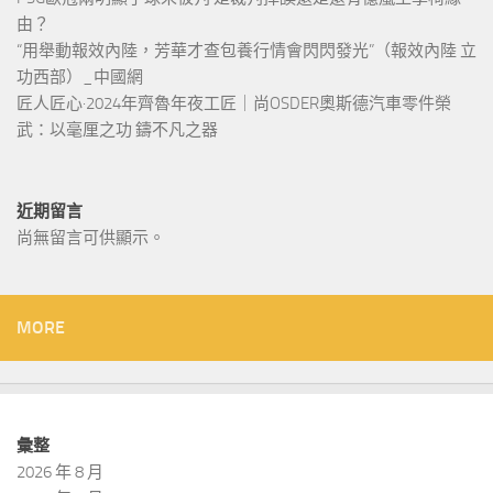
由？
“用舉動報效內陸，芳華才查包養行情會閃閃發光”（報效內陸 立
功西部）_中國網
匠人匠心·2024年齊魯年夜工匠｜尚OSDER奧斯德汽車零件榮
武：以毫厘之功 鑄不凡之器
近期留言
尚無留言可供顯示。
MORE
彙整
2026 年 8 月