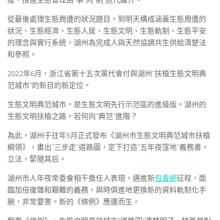
度，推進生態管理由“事”向“制”迭代躍升。
從最後處理生態周遭的狀況題目，到明天構成涵蓋生態周遭的
狀況、生態經濟、生態人居、生態文明、生態軌制、生態平安
的理念與實行系統，湖州為完成人與天然協調共生供給清楚法
和參照。
2022年6月，浙江省第十五次黨代會付與湖州“扶植生態文明典
范城市”的新目的新定位。
生態文明典范城市，是生態文明先行示范區的進級版。湖州的
生態文明扶植之路，若何向“典范”進階？
為此，湖州于往年5月正式發布《湖州市生態文明典范城市扶植
綱領》，畫出“三步走”道路圖，定下打造“五年夜窪地”義務書。
立法，緊隨其后。
湖州市人年夜常委會相干擔任人表現，邁進新
包養網
征程，面
臨加倍復雜和艱難的義務，與時俱進地更換新的資料軌制化手
腕，非常要害。新的《條例》應運而生。