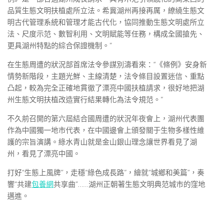
品質生態文明扶植處所立法。希冀湖州再接再厲，繚繞生態文
明古代管理系統和管理才能古代化，協同推動生態文明處所立
法、尺度示范、數智利用、文明賦能等任務，構成全國搶先、
更具湖州特點的綜合保證機制。”
在生態周遭的狀況部首席法令參謀別濤看來：“《條例》安身新
情勢新階段，主題光鮮、主線清楚，法令條目設置迷信、重點
凸起，較為完全正確地貫徹了漂亮中國扶植請求，很好地把湖
州生態文明扶植改造實行結果轉化為法令規范。”
不久前召開的第六屆結合國周遭的狀況年夜會上，湖州代表團
作為中國獨一地市代表，在中國邊會上頒發關于生物多樣性維
護的宗旨演講。綠水青山就是金山銀山理念讓世界看見了湖
州，看見了漂亮中國。
打好“生態上風牌”，走穩“綠色成長路”，繪就“城鄉和美篇”，奏
響“共建
包養網
共享曲”……湖州正朝著生態文明典范城市的窪地
邁進。