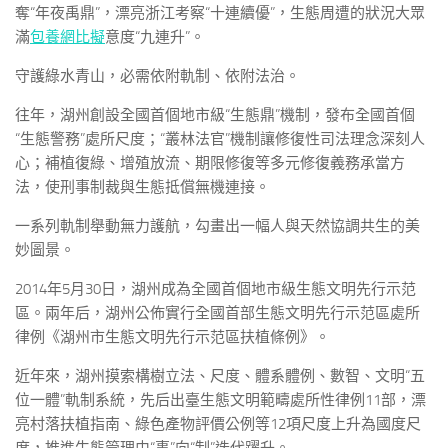
奪“年夜禹鼎”，漂亮浙江考察“十連續優”，生態周遭的狀況大眾
滿
包養網比擬
意度“九連升”。
守護綠水青山，必需依附軌制、依附法治。
往年，湖州創設全國首個地市級“生態鼎”機制，發布全國首個
“生態警務”處所尺度；“叢林法官”機制讓修復性司法理念深刻人
心；補植復綠、增殖放流、期限修復等多元修復義務承當方
法，使刑事制裁與生態抵償無機連接。
一系列軌制舉動無力護航，勾畫出一幅人與天然協調共生的美
妙圖景。
2014年5月30日，湖州成為全國首個地市級生態文明先行示范
區。兩年后，湖州公佈實行全國首部生態文明先行示范區處所
律例《湖州市生態文明先行示范區扶植條例》。
近年來，湖州摸索構樹立法、尺度、體系體例、數智、文明“五
位一體”軌制系統，先后出臺生態文明範疇處所性律例11部，漂
亮村落扶植指南、綠色產物評價公例等12項尺度上升為國度尺