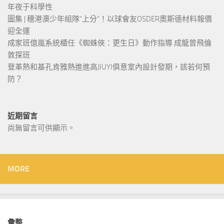
年夜于科學性
圖集 | 穗港澳少年組隊“上分“！以球會友OSDER奧斯德材料報價
迎全運
成家班億嵐系統櫃任《蜘蛛俠：更生日》動作指導 成龍曾飛倫
敦探班
登革熱和基孔肯雅熱進進高JIUYI俱意室內設計發期，該若何預
防？
近期留言
尚無留言可供顯示。
MORE
彙整