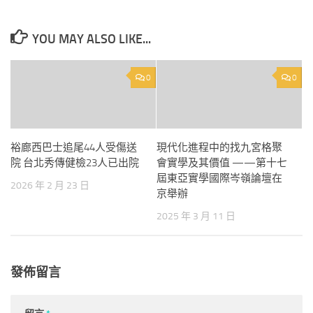
YOU MAY ALSO LIKE...
0
0
裕廊西巴士追尾44人受傷送
現代化進程中的找九宮格聚
院 台北秀傳健檢23人已出院
會實學及其價值 ——第十七
屆東亞實學國際岑嶺論壇在
2026 年 2 月 23 日
京舉辦
2025 年 3 月 11 日
發佈留言