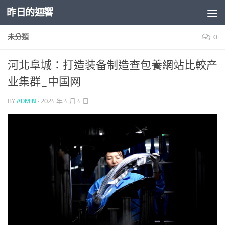
昨日的迴響
Skip to content
未分類
0
河北阜城：打造装备制造查包養網站比較产
业集群_中国网
BY
ADMIN
·
2024 年 4 月 4 日