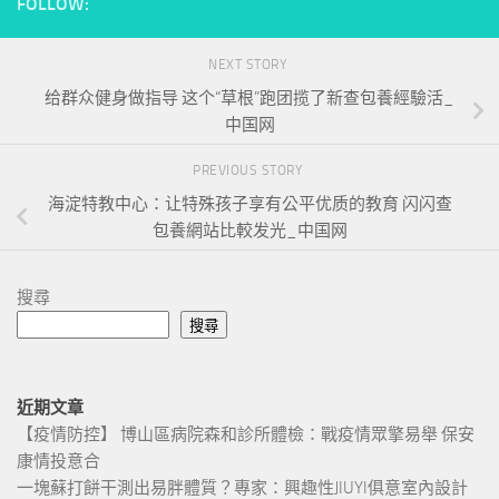
FOLLOW:
NEXT STORY
给群众健身做指导 这个“草根”跑团揽了新查包養經驗活_
中国网
PREVIOUS STORY
海淀特教中心：让特殊孩子享有公平优质的教育 闪闪查
包養網站比較发光_中国网
搜尋
搜尋
近期文章
【疫情防控】 博山區病院森和診所體檢：戰疫情眾擎易舉 保安
康情投意合
一塊蘇打餅干測出易胖體質？專家：興趣性JIUYI俱意室內設計