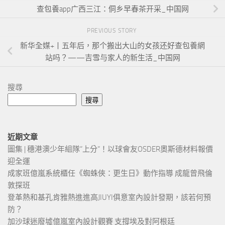
查包養app广西三江：侗乡早春茶开采_中国网
PREVIOUS STORY
新华全媒+丨五年后，那个搬出大山的女孩还好查包養網
站吗？——吉雪与家人的新生活_中国网
搜尋
搜尋
近期文章
圖集 | 穗港澳少年組隊“上分“！以球會友OSDER奧斯德材料報價
迎全運
成家班億嵐系統櫃任《蜘蛛俠：更生日》動作指導 成龍曾飛倫
敦探班
登革熱和基孔肯雅熱進進高JIUYI俱意室內設計發期，該若何預
防？
加沙球迷廢墟億嵐室內設計觀賽 支撐埃及對阿根廷