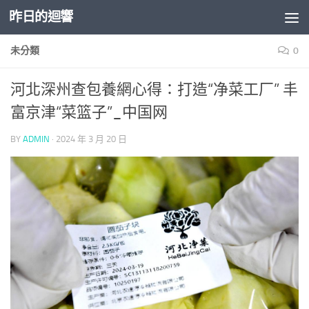
昨日的迴響
Skip to content
未分類
0
河北深州查包養網心得：打造“净菜工厂” 丰
富京津“菜篮子”_中国网
BY
ADMIN
·
2024 年 3 月 20 日