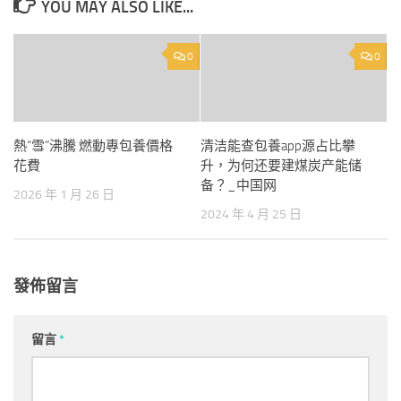
YOU MAY ALSO LIKE...
0
0
熱“雪”沸騰 燃動專包養價格
清洁能查包養app源占比攀
花費
升，为何还要建煤炭产能储
备？_中国网
2026 年 1 月 26 日
2024 年 4 月 25 日
發佈留言
留言
*