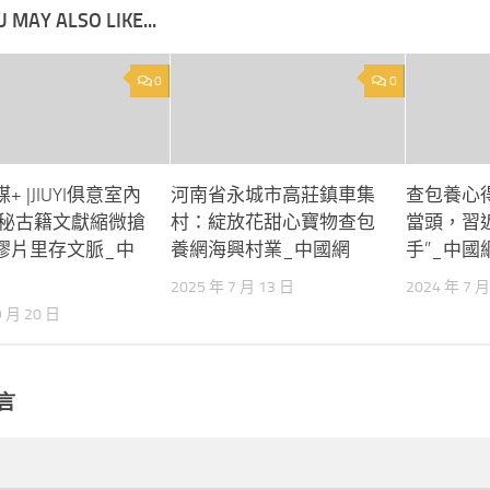
 MAY ALSO LIKE...
0
0
+ |JIUYI俱意室內
河南省永城市高莊鎮車集
查包養心
揭秘古籍文獻縮微搶
村：綻放花甜心寶物查包
當頭，習
膠片里存文脈_中
養網海興村業_中國網
手”_中國
2025 年 7 月 13 日
2024 年 7 月
9 月 20 日
言