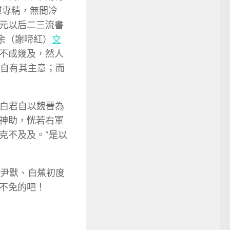
慮專精，無間冷
元以后二三流書
余（謝啼紅）
交
不成幾及，然人
也自有其主意；而
“白君自以魏晉為
神助，恍若右軍
克不及及。”是以
沈尹默、白蕉初度
不免的吧！