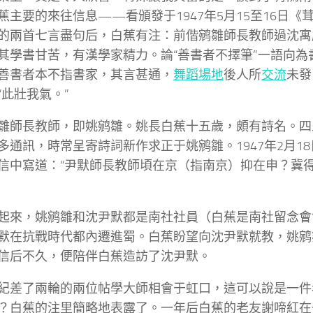
蕉主要的來往信息——看頒發于1947年5月15至16日《
的兩首七言盡句后，白蕉有注：前偕鹓雛師長教師過沈寓
其學書甘苦，有漢學家精力。論“善書者不擇筆”一語向為
善書者本不指書家，其言甚通，
舞蹈場地
後人所
交流
未發
“此壯我氣。”
雛師長教師，即姚鹓雛。姚長白蕉十五歲，頗有詩名。四
多通訊，時常呈寄詩詞新作求正于姚鹓雛。1947年2月1
信中寫道：“尹默師長教師頃在京（指南京）抑在申？冀
起來，姚鹓雛和沈尹默都是南社社員（白蕉是南社留念會
默在抗戰時代都內遷進蜀。白蕉盼望向沈尹默就教，姚鹓
信后不久，便陪伴白蕉造訪了沈尹默。
紀差了兩輪的兩位帖學大師相會于虹口，這可以說是一件
？白蕉的注里簡略地表露了。一年后白蕉的老友謝啼紅在