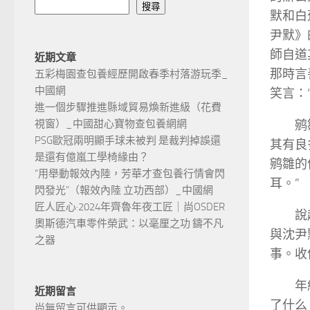
搜尋
默和白
尹默》
師自道
近期文章
那時言
五彩梅園查包養經歷開啟春季村落游玩季_
中國網
笑言：
進一個步驟推進縣域貿易煥新進級（花費
鹓
視窗）_中國甜心寶物查包養網網
PSG歐冠兩明顯手球未被判 是裁判掉誤還
其有良
是還有億嵐工學椅緣由？
鹓雛的
“用舉動報效內陸，芳華才查包養行情會閃
耳。”
閃發光”（報效內陸 立功西部）_中國網
匠人匠心·2024年齊魯年夜工匠｜尚OSDER
說
奧斯德汽車零件榮武：以毫厘之功 鑄不凡
與沈尹
之器
事。收
年
近期留言
了什么
尚無留言可供顯示。