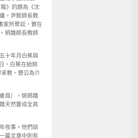
茸報》的題為《沈
廬，尹默師長教
書家所聚訟，實在
。鹓雛師長教師
五十年月白蕉與
8日，白蕉在給姚
得承教，懇公為介
會員）。姚鹓雛
雛天然要成全其
年夜事。他們談
一篇文章中則有