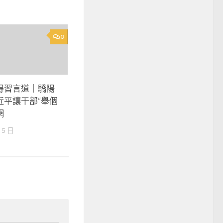
0
得習言道｜驕陽
近平讓干部“舉個
網
 5 日