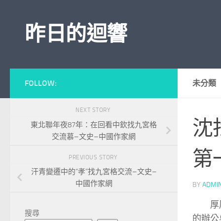
Skip to content
昨日的迴響
FOLLOW:
未分類
NEXT STORY
沈
東北聯年夜87年：在回看中欽找九宮格
交流慕–文史–中國作家網
第
PREVIOUS STORY
汗青變遷中的“孝”找九宮格交流–文史–
中國作家網
BY
ADMI
厚
搜尋
的辦公