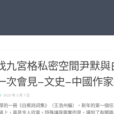
找九宮格私密空間尹默與
一次會見–文史–中國作家
N
·
2025 年 3 月 7 日
厚的一冊《白蕉詩詞集》（王浩州編），新年的第一個任
桌上，真是令人欣喜。特殊讓我興奮的是，讀到了有關兩