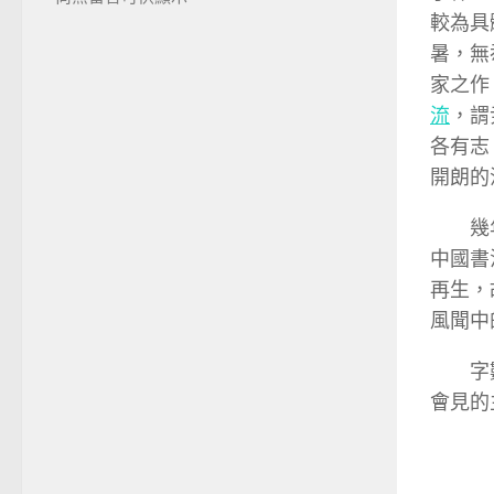
較為具
暑，無
家之作
流
，謂
各有志
開朗的
幾
中國書
再生，
風聞中
字
會見的