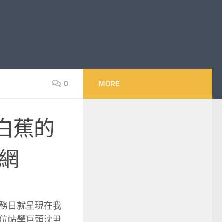
0
MORE
白蕉的
網
務日就呈現在我
位帖學巨頭沈尹