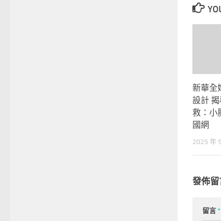
YOU
新華全媒
設計 
救：小
國網
2025 年 
發佈留
留言
*