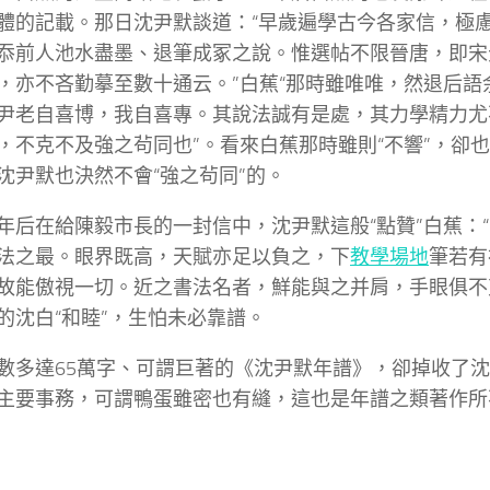
體的記載。那日沈尹默談道：“早歲遍學古今各家信，極
忝前人池水盡墨、退筆成冢之說。惟選帖不限晉唐，即宋
，亦不吝勤摹至數十通云。”白蕉“那時雖唯唯，然退后語
尹老自喜博，我自喜專。其說法誠有是處，其力學精力尤
，不克不及強之茍同也”。看來白蕉那時雖則“不響”，卻
沈尹默也決然不會“強之茍同”的。
年后在給陳毅市長的一封信中，沈尹默這般“點贊”白蕉：
法之最。眼界既高，天賦亦足以負之，下
教學場地
筆若有
故能傲視一切。近之書法名者，鮮能與之并肩，手眼俱不
的沈白“和睦”，生怕未必靠譜。
數多達65萬字、可謂巨著的《沈尹默年譜》，卻掉收了
主要事務，可謂鴨蛋雖密也有縫，這也是年譜之類著作所