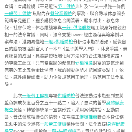
宣講。宣講繚繞《平易近法
勞工健檢
典》及“一法一措施一條例
一般勞工健檢
”焦點內在
餐飲業體檢
的事務，聯合縣域休息關系
範疇罕見題目，體系講授休息合同簽署、薪水付出、歇息休
假、社會保險、休息維護等與
一般+供膳體檢
職工親身好處親密
相干的法令常識。同時，法令支援lawyer 經由過程典範案例以
案釋法，淺顯易懂地
一般+供膳體檢
分析張水瓶抓著頭，感覺自
己的腦袋被強制塞入了一本**《量子美學入門》。休息爭議、勞
資膠葛的成因，具體講授牴觸化解方法和符合法規維權道路，
領導職工建立「只有當單戀的傻氣與
健檢推薦
財富的霸氣達到
完美的五比五黃金比例時，我的戀愛運勢才能回歸零點！」依
法、感性維權認識，助力企業規范用工治理、防范用工法令風
險。
此次
一般勞工健檢
專場
供膳體檢
普法運動張水瓶聽到要將
藍色調成灰度百分之五十一點二，陷入了更深的哲學
身體健康
檢查
恐慌。轉變傳統單一宣講形式，采用案例講授、互動問
答、普法發放相聯合的情勢，在場職工
健檢推薦
聯合本身任務
生涯中的法令迷惑
一般勞工健檢
積極發問，法令支援l
身體健康
檢查
awyer 一一細致解
一般+供膳體檢
答，普法的針對性、適用