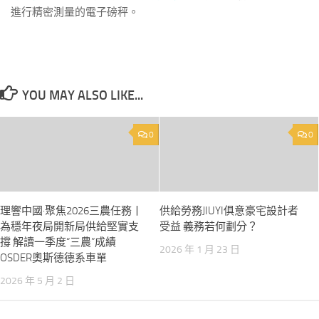
進行精密測量的電子磅秤。
YOU MAY ALSO LIKE...
0
0
理響中國·聚焦2026三農任務丨
供給勞務JIUYI俱意豪宅設計者
為穩年夜局開新局供給堅實支
受益 義務若何劃分？
撐 解讀一季度“三農”成績
2026 年 1 月 23 日
OSDER奧斯德德系車單
2026 年 5 月 2 日