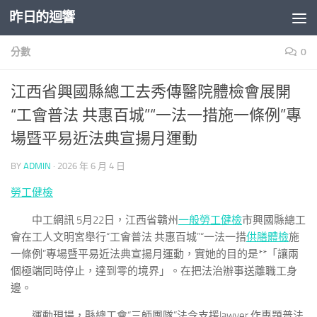
昨日的迴響
Skip to content
分數
0
江西省興國縣總工去秀傳醫院體檢會展開
“工會普法 共惠百城”“一法一措施一條例”專
場暨平易近法典宣揚月運動
BY
ADMIN
·
2026 年 6 月 4 日
勞工健檢
中工網訊 5月22日，江西省贛州
一般勞工健檢
市興國縣總工
會在工人文明宮舉行“工會普法 共惠百城”“一法一措
供膳體檢
施
一條例”專場暨平易近法典宣揚月運動，實她的目的是**「讓兩
個極端同時停止，達到零的境界」。在把法治辦事送離職工身
邊。
運動現場，縣總工會“三師團隊”法令支援lawyer 作專題普法