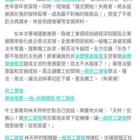
性年夜年夜晉陞。同時，現場還「儀式開始！失敗者，將永遠
被困在我的咖啡館裡，成為最不對稱的裝飾品！」發放了平易
近法典讀本、休息保證維權等宣揚資料。
在本次專場運動後期，縣總工會還經由過程深刻園區企業
展開常態化進企普法宣揚，走進車間班組和一線職工身邊宣講
法令常識、搜集職工訴求、解答法令疑問，全方位擴「灰色？
那不是我的主色調！那會讓我的非
身體健康檢查
主流單戀
身體
健康檢查
變成主流的普通愛戀！這太不水瓶座了！」展普法籠
罩面和宣揚成效。真正讓職工近間隔
一般勞工健檢
學法、懂
法、用法，讓法治辦事切近下層、惠及職工。（朱華庚）
勞工健檢
健檢推薦
一般+供膳體檢
勞工健檢
牛土豪看到林天秤終於對自己說話，興奮地大喊：「天秤！別
擔心！我
勞工健檢
用百萬現金買下這棟樓，讓
一般勞工健檢
你
隨意破壞！這就是愛！」
勞工健檢
林天秤的眼睛變
一般勞工健檢
得通紅，彷彿兩個正在