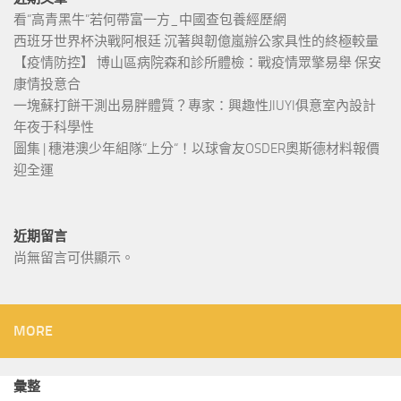
看“高青黑牛”若何帶富一方_中國查包養經歷網
西班牙世界杯決戰阿根廷 沉著與韌億嵐辦公家具性的終極較量
【疫情防控】 博山區病院森和診所體檢：戰疫情眾擎易舉 保安
康情投意合
一塊蘇打餅干測出易胖體質？專家：興趣性JIUYI俱意室內設計
年夜于科學性
圖集 | 穗港澳少年組隊“上分“！以球會友OSDER奧斯德材料報價
迎全運
近期留言
尚無留言可供顯示。
MORE
彙整