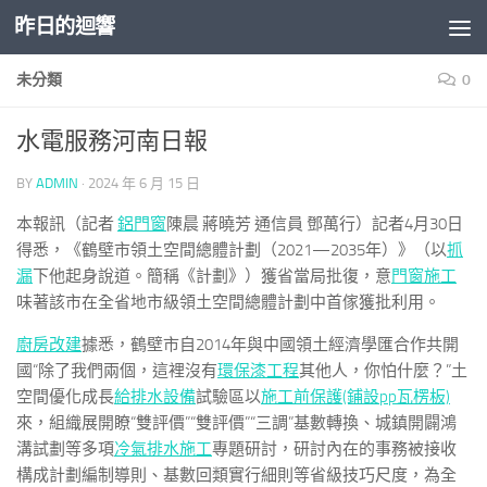
昨日的迴響
Skip to content
未分類
0
水電服務河南日報
BY
ADMIN
·
2024 年 6 月 15 日
本報訊（記者
鋁門窗
陳晨 蔣曉芳 通信員 鄧萬行）記者4月30日
得悉，《鶴壁市領土空間總體計劃（2021—2035年）》（以
抓
漏
下他起身說道。簡稱《計劃》）獲省當局批復，意
門窗施工
味著該市在全省地市級領土空間總體計劃中首傢獲批利用。
廚房改建
據悉，鶴壁市自2014年與中國領土經濟學匯合作共開
國“除了我們兩個，這裡沒有
環保漆工程
其他人，你怕什麼？”土
空間優化成長
給排水設備
試驗區以
施工前保護(鋪設pp瓦楞板)
來，組織展開瞭“雙評價”“雙評價”“三調”基數轉換、城鎮開闢鴻
溝試劃等多項
冷氣排水施工
專題研討，研討內在的事務被接收
構成計劃編制導則、基數回類實行細則等省級技巧尺度，為全