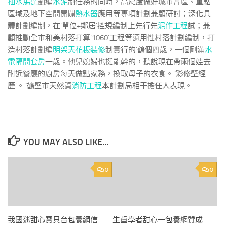
抽水馬達
劃編
水泥
制任務的同時，高尺度做好城市片區、重點
區域及地下空間開闢
熱水器
應用等專項計劃兼顧研討；深化具
體計劃編制，在‘單位+鄰居’控規編制上先行先
泥作工程
試；兼
顧推動全市和美村落打算‘1060’工程等適用性村落計劃編制，打
造村落計劃編
明架天花板裝修
制實行的‘鶴個四歲，一個剛滿
水
電隔間套房
一歲。他兒媳婦也挺能幹的，聽說現在帶兩個娃去
附近餐廳的廚房每天做點家務，換取母子的衣食。”彩修壁經
歷’。”鶴壁市天然資
消防工程
本計劃局相干擔任人表現。
YOU MAY ALSO LIKE...
0
0
我國迷甜心寶貝台包養網信
生齒學者甜心一包養網贊成