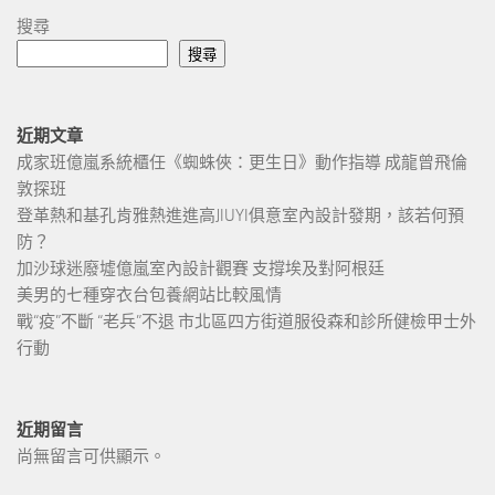
搜尋
搜尋
近期文章
成家班億嵐系統櫃任《蜘蛛俠：更生日》動作指導 成龍曾飛倫
敦探班
登革熱和基孔肯雅熱進進高JIUYI俱意室內設計發期，該若何預
防？
加沙球迷廢墟億嵐室內設計觀賽 支撐埃及對阿根廷
美男的七種穿衣台包養網站比較風情
戰“疫”不斷 “老兵”不退 市北區四方街道服役森和診所健檢甲士外
行動
近期留言
尚無留言可供顯示。